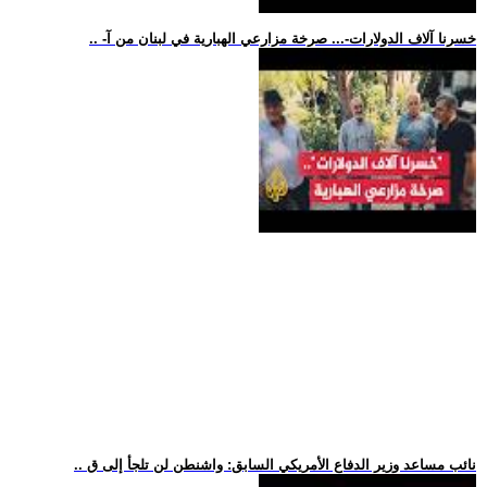
.. -خسرنا آلاف الدولارات-... صرخة مزارعي الهبارية في لبنان من آ
.. نائب مساعد وزير الدفاع الأمريكي السابق: واشنطن لن تلجأ إلى ق