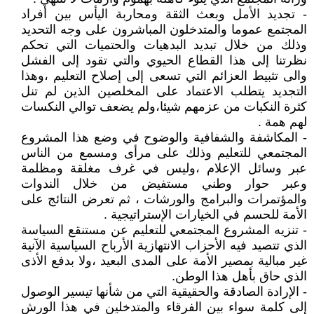
- تجديد الأمل وبعث الثقة ومحاربة اليأس بين أفراد
المجتمع عموما والمتدخلون المباشرون على وجه التحديد
وذلك من خلال تبديد البدهيات والحتميات التي تحكم
نظرتنا إلى هذا القطاع الحيوي والتي تقود إلى الفشل
والى تثبيط العزائم التي تسعى إلى إصلاح التعليم ،وهذا
التجديد يتطلب الاعتماد على المخلصين الذين لم تنل
كثرة النكبات من عزمهم شيئا،ولم يضعف توالي النكسات
لهم همة .
- المكاشفة والشفافية والوضوح في وضع هذا المشروع
المجتمعي للتعليم وذلك على مرأى ومسمع من الناس
عبر وسائل الإعلام ،وليس في غرف مغلقة ومظلمة
وعبر حوار وطني مستفيض من خلال الندوات
والمؤتمرات والبرامج والورشات ، ثم تعرض النتائج على
الأمة للحسم في الخيارات الإستراتيجية .
- تنزيه المشروع المجتمعي للتعليم عن مستنقع السياسة
الذي تتصيد فيه الأحزاب الانتهازية الأرباح السياسية الآنية
غير مبالية بمصير الأمة على المدى البعيد ،ولا بدفع الأذى
الذي حاق بأهل هذا الوطن.
- الإرادة الصادقة والحقيقية التي من شأنها تيسير الوصول
إلى كلمة سواء بين الفرقاء والمتدخلين في هذا الورش