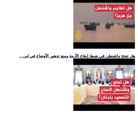
.. هل تنجح واشنطن في ضبط إيقاع الأزمة ومنع تدهور الأوضاع في لبن