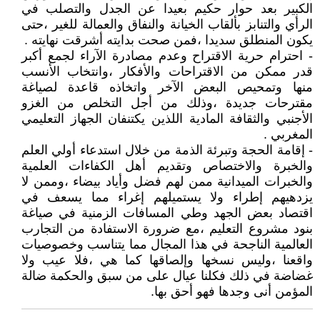
الكبير بعد حوار حكيم بعيدا عن الجدل والتصلب في
الرأي والتنابز بألقاب الخيانة والنفاق والعمالة للغير ،حتى
يكون المنطلق سديدا ،فمن صحت بدايته أشرقت نهايته .
- احترام حرية الاقتراح وعدم مصادرة الآراء لجمع أكبر
قدر ممكن من الاقتراحات والأفكار ،وانتخاب الأنسب
منها وتمحيص البعض الآخر واتخاذه قاعدة لصياغة
مقترحات جديدة ،وذلك من أجل التخلص من الغزو
الأجنبي والثقافة المادية اللذين يكتنفان الجهاز التعليمي
المغربي .
- إقامة الحجة وتبرئة الذمة من خلال استدعاء أولي العلم
والخبرة والاختصاص وتقديم أهل الكفاءات العلمية
والخبرات الميدانية ممن لهم فضل وأياد بيضاء ،وممن لا
يزدهيهم إطراء ولا يستميلهم إغراء مما يسعف في
اقتصاد بعض الجهد وطي المسافات الزمنية في صياغة
بنود مشروع التعليم ،مع ضرورة الاستفادة من التجارب
العالمية الناجحة في هذا المجال مما يتناسب وخصوصيات
واقعنا ،وليس نسخها وإلصاقها كما هي ،فلا عيب ولا
غضاضة في ذلك فكلنا عيال على من سبق والحكمة ضالة
المؤمن أنى وجدها فهو أحق بها.