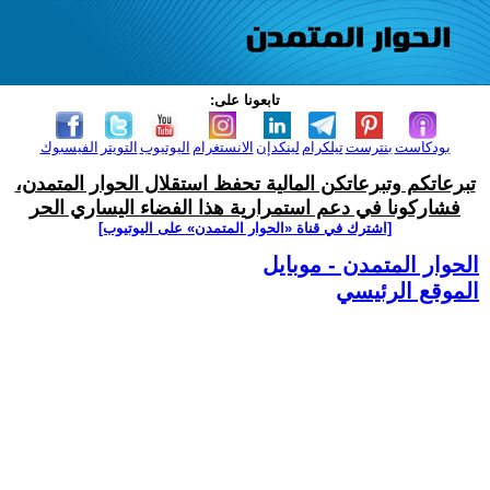
تابعونا على:
بودكاست
بنترست
تيلكرام
لينكدإن
الانستغرام
اليوتيوب
التويتر
الفيسبوك
تبرعاتكم وتبرعاتكن المالية تحفظ استقلال الحوار المتمدن،
فشاركونا في دعم استمرارية هذا الفضاء اليساري الحر
[اشترك في قناة ‫«الحوار المتمدن» على اليوتيوب]
الحوار المتمدن - موبايل
الموقع الرئيسي