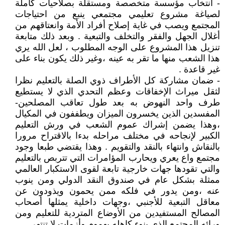
- انتخاب مؤسسة متخصصة ومستقلة بصلاحيات كاملة
لصياغة مشروع تعليمي مجتمعي ينبع من احتياجات
المجتمع ويصب في غاية إصلاح أفراد الأمة وانعتاقهم من
أغلال الجهل والفقر والتخلف والتبعية . وبعد ذلك متابعة
تنزيل هذا المشروع على الوجه المطلوب ، لعل الله يري
هذا الشعب منها ما تقر به عينه ،وغير ذلك يكون بناء على
غير قاعدة .
- ضمان مشاركة كل الأطراف ذوي الصلة بالتعليم نظرا
لثقل ميراث الإخفاقات وعظم التحدي الذي لا يستطيع
طرف واحد النهوض به بعد طول تعاقب المصلحين-
المفسدين الذين يخسرون الميزان ويطففون في المكيال
،وهذا يضمن إشراك عموم الشعب في ورش التعليم
الكبير لإنجاحه في مختلف مراحله بدءا بالاقتراح مرورا
بالنقاش وانتهاء بالنقد والتقويم . وهذا يقتضي طبعا وجود
مجتمع واع يعري ويحارب المؤامرات التي تتربص بالتعليم
والتي تقودها جهات خارجية تابعة لقوى الاستكبار العالمي
ممثلة بشكل عام في صندوق النقد الدولي ومن ينوب
عنه ،ومن يدور في فلكه ممن يحمون ويذودون عن
معاقل التبعية للأجنبي ،وجهات داخلية يمثلها أصحاب
المصالح المستفيدين من الأوضاع المتردية للتعليم ومن
ورائه المجتمع الذي ينوء كاهله بهموم وأزمات لا تنتهي .