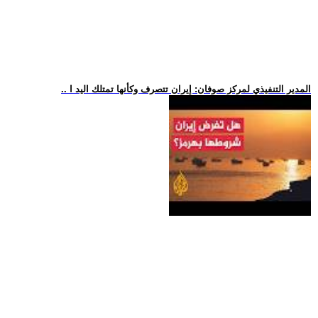
.. المدير التنفيذي لمركز صوفان: إيران تتصرف وكأنها تمتلك اليد ا