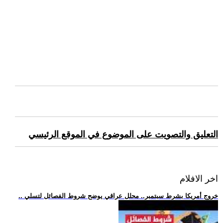
التعليق والتصويت على الموضوع في الموقع الرئيسي
اخر الافلام
.. خروج أمريكا بشرط سبتمبر.. محلل عراقي يوضح شروط الفصائل لتسلي