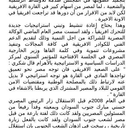
بتجميد عضويتها في المجلس صدمة للاوساط الرسمية
والشعبية ، لما لمصر من اسهام كبير في القارة الافريقية
لكن لابد من الاقرار من أن دورها قد تراجعت افريقيا في
الاونة الاخيرة .
وهذا يحتاج إعادة تنشيط وتبني استراتيجيات جديدة
للتحرك افريقياً ، ولقد اسست مصر العام الماضي الوكالة
المصرية للشراكة من اجل التنمية وذلك لتقديم الدعم
الفني للكوادر الافريقية في كافة المجالات وتنفيذ
مشروعات تنموية وفي كلمة القاها وزير الخارجية
المصري في الجلسة الافتتاحية للمؤتمر السنوي لمركز
الدراسات السياسية و الاستراتيجية بالأهرام قال شكري :
" على الصعيد الافريقي فان توجه مصر نحو تعميق
تواجدها المادي في القارة هو توجه استراتيجي لا بديل
عنه لارتباط ذلك بالمصلحة الوطنية ومقتضيات الامن
القومي للبلاد والمصير المشترك الذي يربطنا بالاشقاء في
القارة " .
في العام 2008م قبل الاستقلال زار الرئيس المصري
حسني مبارك جنوب السودان وبمعيته وفداً رفيعاً من
المسئولين المصريين ولقد كانت ذلك لفتة بارعة من قبل
مصر لشعب جنوب السودان ولقد كانت بالفعل زيارة
تاريخية ، رسخت في اذهان الشعب الجنوبي بان استقلال