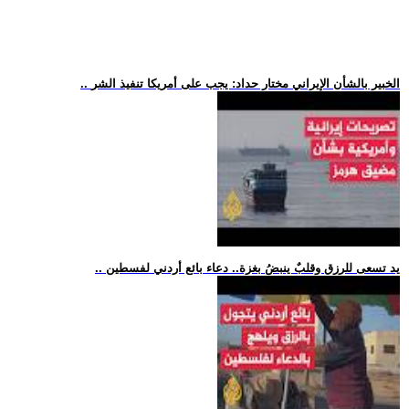
.. الخبير بالشأن الإيراني مختار حداد: يجب على أمريكا تنفيذ الشر
.. يد تسعى للرزق وقلبٌ ينبضُ بغزة.. دعاء بائع أردني لفسطين