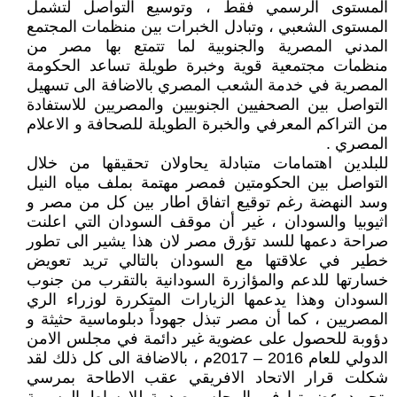
المستوى الرسمي فقط ، وتوسيع التواصل لتشمل
المستوى الشعبي ، وتبادل الخبرات بين منظمات المجتمع
المدني المصرية والجنوبية لما تتمتع بها مصر من
منظمات مجتمعية قوية وخبرة طويلة تساعد الحكومة
المصرية في خدمة الشعب المصري بالاضافة الى تسهيل
التواصل بين الصحفيين الجنوبيين والمصريين للاستفادة
من التراكم المعرفي والخبرة الطويلة للصحافة و الاعلام
المصري .
للبلدين اهتمامات متبادلة يحاولان تحقيقها من خلال
التواصل بين الحكومتين فمصر مهتمة بملف مياه النيل
وسد النهضة رغم توقيع اتفاق اطار بين كل من مصر و
اثيوبيا والسودان ، غير أن موقف السودان التي اعلنت
صراحة دعمها للسد تؤرق مصر لان هذا يشير الى تطور
خطير في علاقتها مع السودان بالتالي تريد تعويض
خسارتها للدعم والمؤازرة السودانية بالتقرب من جنوب
السودان وهذا يدعمها الزيارات المتكررة لوزراء الري
المصريين ، كما أن مصر تبذل جهوداً دبلوماسية حثيثة و
دؤوبة للحصول على عضوية غير دائمة في مجلس الامن
الدولي للعام 2016 – 2017م ، بالاضافة الى كل ذلك لقد
شكلت قرار الاتحاد الافريقي عقب الاطاحة بمرسي