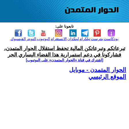
تابعونا على:
بودكاست
بنترست
تيلكرام
لينكدإن
الانستغرام
اليوتيوب
التويتر
الفيسبوك
تبرعاتكم وتبرعاتكن المالية تحفظ استقلال الحوار المتمدن،
فشاركونا في دعم استمرارية هذا الفضاء اليساري الحر
[اشترك في قناة ‫«الحوار المتمدن» على اليوتيوب]
الحوار المتمدن - موبايل
الموقع الرئيسي