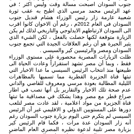
جنوب السودان اصبحت مسالة وقت وليس اكثر ؛ في
عهد الرئيس محمد مرسي الذي اطيح به عقب ثورة
شعبية عارمة زار رئيس الوزراء هشام قنديل جنوب
السودان في العام 2012م ، رغم أن الاخوان كانوا اقرب
الى السودان لارتباطهم الايدلوجي والتاريخي لذلك لم يكن
الزيارة متوقعة لكنها حصلت بالفعل ، لكن الشيء الذي
يثير الحيرة هو أن رغم العلاقات الجيدة التي تجمع جنوب
السودان ومصر والرئيسين كير والسيسي .
ظلت الزيارات المصرية محصورة على مستوى الوزراء
فقط ، وبما أن مصر تشهد استقراراً وعادت الحياة الى
طبيعتها منذ انتخاب الرئيس السيسي ما عدا الاخبار التي
تبثها قناة الجزيرة القطرية مما تسميها بالمظاهرات
الليلية المطالبة بعودة مرسي ومعروف للقاصي والداني
عدم صحة تلك الاخبار والتقارير بل أنها تصب في اطار
صراع قطر مع مصر وهذا يشكك في مصداقية ما تبثها
قناة الجزيرة من مواد اعلامية ، لقد عادت مصر لتلعب
دورها على المستويين الدولي و الاقليمي غير أن الرئيس
السيسي لم يتكرم حتى اليوم بزيارة جنوب السودان رغم
أنه زار السودان عدة مرات ، فكما قام الرئيس كير
بزيارة مصر تلبية لدعوة نظيره المصري العام الماضي