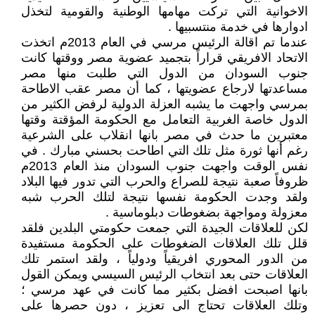
الاخوانية التي تركت مهامها الوطنية والقومية لتخذل
ادوارها في خدمة منتسبيها .
عندما تم اقالة الرئيس مرسي في العام 2013م اتخذت
الاتحاد الافريقي قراراً بتجميد عضوية مصر ووقتها كانت
جنوب السودان من الدول التي طلبت منها مصر
مساعدتها لارجاع عضويتها ، كما أن مصر عقب الاطاحة
بمرسي واجهت ما يشبه العزلة الدولية لرفض الكثير من
الدول خاصة الغربية التعامل مع الحكومة المؤقتة وقتها
معتبرين ما حدث في مصر بانها انقلاب على الشرعية
رغم أنها ثورة مثل تلك التي اطاحت بحسني مبارك . في
نفس الوقت واجهت جنوب السودان منذ العام 2013م
ظروفاً صعبة نتيجة للصراع والحرب التي تدور فيها البلاد
ولقد وجدت الحكومة نفسها نتيجة لتلك الحرب شبه
معزولة ومواجهة بضغوطات دبلوماسية .
لكن للعلاقات الجيدة التي جمعت حكومتي البلدين فلقد
قلل تلك العلاقات الضغوطات على الحكومة مستفيدة
من الدور المحوري افريقياً ودولياً ، ولقد استمر تلك
العلاقات حتى بعد انتخاب الرئيس السيسي ويمكن القول
بانها اصبحت افضل بكثير مما كانت في عهد مرسي ؛
وتلك العلاقات تحتاج الى تعزيز ، دون حصرها على