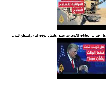
.. هل اقتراب انتخابات الكونغرس يضيق هامش الوقت أمام واشنطن للتو