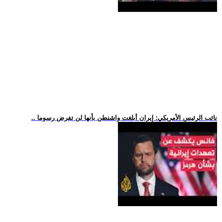
.. نائب الرئيس الأمريكي: إيران أبلغت واشنطن بأنها لن تفرض رسوما