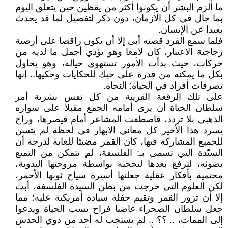
ما ألزم البشر أن يكونوا أكثر من يقظين حين يتعلق اليوم
بما جال في كل الأزمان، دون ذكر لتفصيل لما قد يحدث
بعيدا عن الإنسان.
فلما سمع الفرد قصته أبى إلا أن يكون راقصا على أرضية
زجاجية الاعتبار، كان لامعا وهو يؤدي أجمل ما لديه من
حركات، حيث بدأت الأمور تستهوي خياله، وهو يحاول
بكل ما يمكنه من قدرة على حيك للحكايات وحكيها.. إنها
تصرفات أفراد في الحياة: النجاة.
على تلك الرقعة القريبة من كل نفس بشرية أمر
سلطان الحياة أن يرى أمامه الجمع مقبلا على سواره
الذهبي بلا تردد، فاصطفت المشاعر أمام قيصرها، وراح
يسرد هذا الأخير كل معاني الابهار في لحظة لم يتسن
للجميع المشاركة فيها، كان القمر مضيئا للغاية لدرجة أن
السيّدة التي تسمى بـ: الفلسفة، لم تتمكن من التمتع
بضوئه، لترفع بعدها لتحجبه بواسطة مروحتها اليدوية،
محتمية بأفكار عقلية جعلتها أسيرة سياج ثوبها الأحمر،
لكن العلوم التي خرجت من بطن السيدة الفلسفة، أبت
إلا أن تزور القمر وتقيم حفلة سيادة أمريكية عليه؛ مما
جعل سلطان الصحراء غاضبا فراح يسب الحياة ويدعوا
إلى الممات، .. ؟؟ .. لم يستجب له أحد من ذوي الحدس