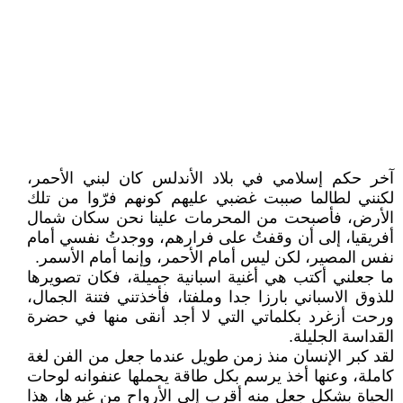
آخر حكم إسلامي في بلاد الأندلس كان لبني الأحمر،
لكنني لطالما صببت غضبي عليهم كونهم فرّوا من تلك
الأرض، فأصبحت من المحرمات علينا نحن سكان شمال
أفريقيا، إلى أن وقفتُ على فرارهم، ووجدتُ نفسي أمام
نفس المصير، لكن ليس أمام الأحمر، وإنما أمام الأسمر.
ما جعلني أكتب هي أغنية اسبانية جميلة، فكان تصويرها
للذوق الاسباني بارزا جدا وملفتا، فأخذتني فتنة الجمال،
ورحت أزغرد بكلماتي التي لا أجد أنقى منها في حضرة
القداسة الجليلة.
لقد كبر الإنسان منذ زمن طويل عندما جعل من الفن لغة
كاملة، وعنها أخذ يرسم بكل طاقة يحملها عنفوانه لوحات
الحياة بشكل جعل منه أقرب إلى الأرواح من غيرها، هذا