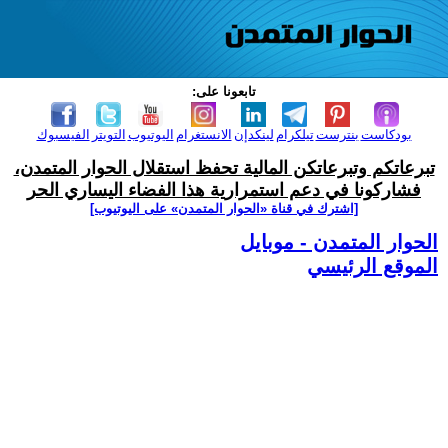
تابعونا على:
بودكاست
بنترست
تيلكرام
لينكدإن
الانستغرام
اليوتيوب
التويتر
الفيسبوك
تبرعاتكم وتبرعاتكن المالية تحفظ استقلال الحوار المتمدن،
فشاركونا في دعم استمرارية هذا الفضاء اليساري الحر
[اشترك في قناة ‫«الحوار المتمدن» على اليوتيوب]
الحوار المتمدن - موبايل
الموقع الرئيسي