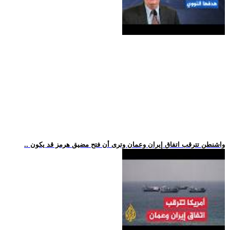
.. واشنطن تترقب اتفاق إيران وعمان وترى أن فتح مضيق هرمز قد يكون