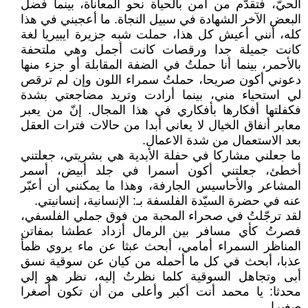
الحيّ، فتقدّم من آمن بالحياة نحو المعاناة، بينما فضل
البعض الآخر الشهادة في سبيل النجاة. ما أعجبني في هذا
كله، أنني أعيش كل هذا، حملت شبه جزيرة ايبيريا لغة
كانت جميلة جدا ورقصات كانت أجمل وهي ملتحفة
بالأحمر، بينما أنا حملتُ في الضفة المقابلة أو جزء منها
دعوني أكون صريحا، حملتُ سمراء اللون وإن لم ترقص
لي استحياء مني، بينما أرادت وتريد مضاجعتي بشدة
فكفلتها أفكارها بأفكاري في هذا المجال. إنّ من يعبر
معابر أنفاق الخيال لا يعاني أبدا من حالات فترات العقل
بعد الاستعمال من شدة الاعمال.
ما جعلني مشاركا في حفلة الأبدية هي بشريتي، جعلتني
أخطئ، جعلتني أكون أسمرا في جلد أبيض، أسمر
المشاعر والأحاسيس الجارفة، وهذا ما يمكنني أن أعبّر
عنه في حضرة السيّدة الفلسفة بـ: الإنسانية، إنسانيتي.
لقد ترجّلتُ في صحراء المحبة من فوق جملي الفلسفي،
فصرتُ كأي مسافر بين الرمال أزداد عطشا بمفاتن
المناظر السمراء أمامي، أبحث عبثا عن ماء يروي ظمأ
عذبا، أبحث في كل ما أحمله من كيان عن سوقية نسق
أبى وتجاهل السوقية كلما نظرتُ إليه، نظر هو إلي
محدثا: يا محمد أنت أكبر وأعلى من أن تكون أصغرا
صغيرا.