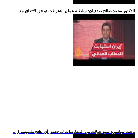
.. الدكتور محمد صالح صدقيان: سلطنة عمان اشترطت توافق الاتفاق مع
.. باحث سياسي: سبع جولات من المفاوضات لم تحقق أي نتائج ملموسة ل