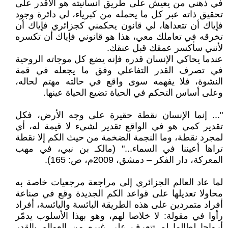
في ذهني من يعيش على طريق انسانيته هو الأقدر على
تحقيق ذاته عبر كل ما يحمله من كبرياء، لي دائرة وجود
فإياك أن تتعداها، لي قانون يحكمني كجزائري فإياك أن
تخرقه في تعاملك معي، هذا هو قانوني فإياك أن تكسره
لأنني سأكسر عمقك قبل عنقك.
عندما يحاكي الإنسان قدره فإنه يضع كل موجاته الروحية
في تصرف القدر التفاعلي وفق ما يجعله في قمة
النشوة، فلا يفهمه سوى واقع في حالته مهتم لحاله،
وعلى أساس التحكم في الحياة تضيع الحياة عينها.
"... إنما الإنسان نقطة حقيرة على وجه الأرض، فكل
تقدير كمي هو في الواقع تقدير لشيء لا قيمة له، أي
لمجرد نقطة، وما النجمة الضخمة من حيث الكم إلا نقطة
تراها أعيننا في السماء..." (مالكـ بن نبي، في مهب
المعركة، دار الفكر – دمشق، 2009م، ص: 165).
لما عاد العالم الجزائري إلى مراجعة مرجعيات خاصة به
محاولا تعديلها على قواعد الكم الجديدة وقع في صناعة
أفراد متمردين على هذه الطريقة البائسة واليائسة، أفراد
رأوا في مقولة: لا خلاصا لهم، وهو بهذا الأسلوب يدمّر
أرواحا لطالما لم تتعرف على غيره من العوالم بالقدر