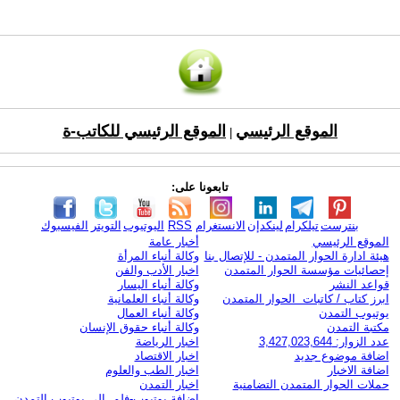
الموقع الرئيسي
الموقع الرئيسي للكاتب-ة
|
تابعونا على:
بنترست
تيلكرام
لينكدإن
الانستغرام
RSS
اليوتيوب
التويتر
الفيسبوك
الموقع الرئيسي
أخبار عامة
هيئة ادارة الحوار المتمدن - للإتصال بنا
وكالة أنباء المرأة
إحصائيات مؤسسة الحوار المتمدن
اخبار الأدب والفن
قواعد النشر
وكالة أنباء اليسار
ابرز كتاب / كاتبات الحوار المتمدن
وكالة أنباء العلمانية
يوتيوب التمدن
وكالة أنباء العمال
مكتبة التمدن
وكالة أنباء حقوق الإنسان
عدد الزوار: 3,427,023,644
اخبار الرياضة
اضافة موضوع جديد
اخبار الاقتصاد
اضافة الاخبار
اخبار الطب والعلوم
حملات الحوار المتمدن التضامنية
اخبار التمدن
إضافة يوتيوب-فلم إلى يوتيوب التمدن