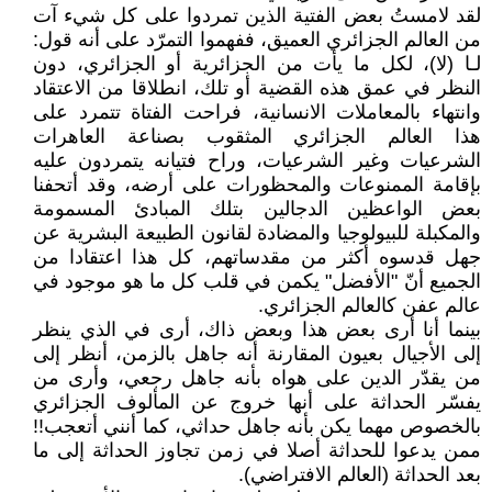
لقد لامستُ بعض الفتية الذين تمردوا على كل شيء آت
من العالم الجزائري العميق، ففهموا التمرّد على أنه قول:
لـا (لا)، لكل ما يأت من الجزائرية أو الجزائري، دون
النظر في عمق هذه القضية أو تلك، انطلاقا من الاعتقاد
وانتهاء بالمعاملات الانسانية، فراحت الفتاة تتمرد على
هذا العالم الجزائري المثقوب بصناعة العاهرات
الشرعيات وغير الشرعيات، وراح فتيانه يتمردون عليه
بإقامة الممنوعات والمحظورات على أرضه، وقد أتحفنا
بعض الواعظين الدجالين بتلك المبادئ المسمومة
والمكبلة للبيولوجيا والمضادة لقانون الطبيعة البشرية عن
جهل قدسوه أكثر من مقدساتهم، كل هذا اعتقادا من
الجميع أنّ "الأفضل" يكمن في قلب كل ما هو موجود في
عالم عفن كالعالم الجزائري.
بينما أنا أرى بعض هذا وبعض ذاك، أرى في الذي ينظر
إلى الأجيال بعيون المقارنة أنه جاهل بالزمن، أنظر إلى
من يقدّر الدين على هواه بأنه جاهل رجعي، وأرى من
يفسّر الحداثة على أنها خروج عن المألوف الجزائري
بالخصوص مهما يكن بأنه جاهل حداثي، كما أنني أتعجب!!
ممن يدعوا للحداثة أصلا في زمن تجاوز الحداثة إلى ما
بعد الحداثة (العالم الافتراضي).