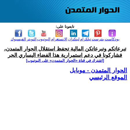
تابعونا على:
بودكاست
بنترست
تيلكرام
لينكدإن
الانستغرام
اليوتيوب
التويتر
الفيسبوك
تبرعاتكم وتبرعاتكن المالية تحفظ استقلال الحوار المتمدن،
فشاركونا في دعم استمرارية هذا الفضاء اليساري الحر
[اشترك في قناة ‫«الحوار المتمدن» على اليوتيوب]
الحوار المتمدن - موبايل
الموقع الرئيسي