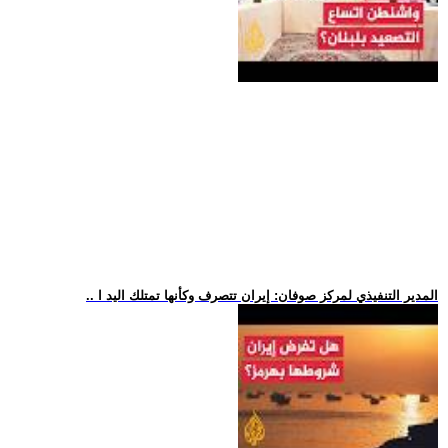
.. المدير التنفيذي لمركز صوفان: إيران تتصرف وكأنها تمتلك اليد ا