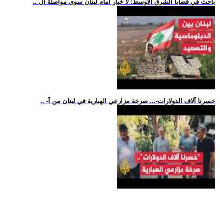
.. باحث في قضايا الشرق الأوسط: لا خيار أمام لبنان سوى مواصلة ال
.. -خسرنا آلاف الدولارات-... صرخة مزارعي الهبارية في لبنان من آ