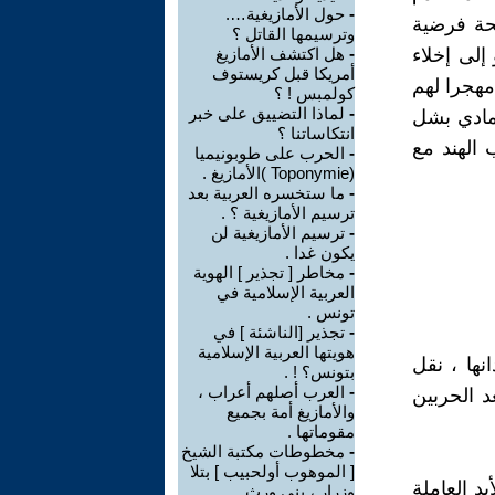
-
حول الأمازيغية….
صحة فرضية
وترسيمها القاتل ؟
إلى إخلاء
-
هل اكتشف الأمازيغ
أمريكا قبل كريستوف
 مهجرا لهم
كولمبس ! ؟
-
لماذا التضييق على خبر
لمادي بشل
انتكاساتنا ؟
 الهند مع
-
الحرب على طوبونيميا
(Toponymie )الأمازيغ .
-
ما ستخسره العربية بعد
ترسيم الأمازيغية ؟ .
-
ترسيم الأمازيغية لن
يكون غدا .
-
مخاطر [ تجذير ] الهوية
العربية الإسلامية في
تونس .
-
تجذير [الناشئة ] في
هويتها العربية الإسلامية
نها ، نقل
بتونس؟ ! .
-
العرب أصلهم أعراب ،
عد الحربين
والأمازيغ أمة بجميع
مقوماتها .
-
مخطوطات مكتبة الشيخ
[ الموهوب أولحبيب ] بتلا
 العاملة
وزرار ، بني ورث ...