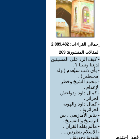
إجمالي القراءات: 2,089,482
المقالات المنشورة: 269
-
كيف الرد على المسيئين
لديننا ونبينا ؟ .
-
بأي ذنب سيُعدم ( ولد
امخيطير ) .
-
محمد الشيخ وخطر
الإعدام .
-
كمال داود ودواعش
الجزائر .
-
كمال داود والهوية
الجزائرية .
-
يناير الأمازيغي ، بين
الترسيخ والتفسيخ .
-
مالم يقله القرآن .
-
الإسلام بنظرتين….
فقد احتدم
تقليدية وحديثة .