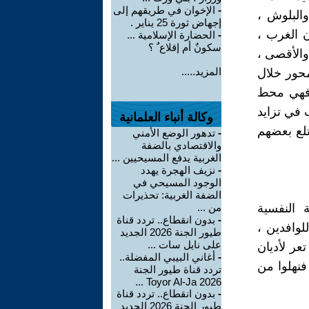
-
الإخوان في طريقهم إلى
والبلوش ،
إجهاض ثورة 25 يناير .
ن الغرب ،
-
الحضارة الإسلامية ...
سكونٌ أم إقلاع ٌ ؟
والأقصى ،
المزيد.....
محور خلال
ا فهي محط
 في تزايد
وكالة أنباء العلمانية
تلع بعضهم
-
تدهور الوضع الأمني
والاقتصادي بالضفة
الغربية يدفع المسيحيين ...
-
نزيف الهجرة يهدد
الوجود المسيحي في
الضفة الغربية: تحذيرات
 النفسية
من ...
-
بدون انقطاع.. تردد قناة
لوافدين ،
طيور الجنة 2026 الجديد
على نايل سات ...
عر لأديان
-
أغاني البيبي المفضلة..
فنهلوا من
تردد قناة طيور الجنة
2026 Toyor Al-Ja ...
-
بدون انقطاع.. تردد قناة
طيور الجنة 2026 الجديد