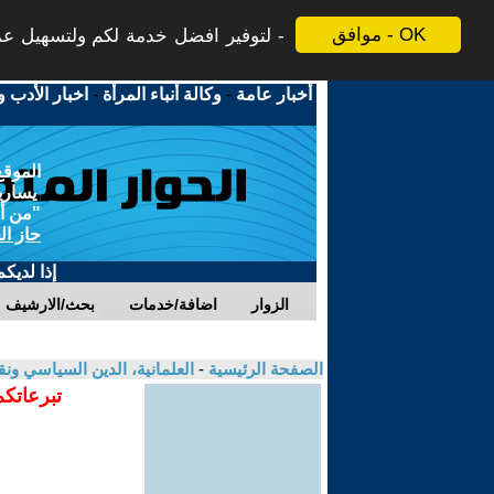
موافق - OK
لتوفير افضل خدمة لكم ولتسهيل عملي
أخبار عامة
-
وكالة أنباء المرأة
-
اخبار الأدب و
الموقع
يسارية
"من أج
حاز ال
إذا لديك
الزوار
اضافة/خدمات
بحث/الارشيف
الصفحة الرئيسية
-
العلمانية، الدين السياسي ونق
تبرعاتكم