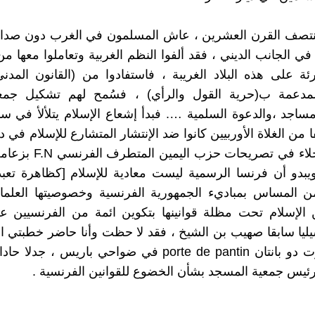
منتصف القرن العشرين ، عاش المسلمون في الغرب دون صدام
ي الجانب الديني ، فقد ألفوا النظم الغربية وتعاملوا معها من
ة على هذه البلاد الغريبة ، فاستفادوا من (القانون المدن
المدعمة ب(حرية القول والرأي) ، فسُمح لهم تشكيل جمعي
اجد ،والدعوة السلمية …. فبدأ إشعاع الإسلام يتلألأ في سما
 من الغلاة الأوربيين كانوا ضد الإنتشار المتشارع للإسلام في 
ما يظهر بجلاء في تصريحات حزب
le ، ويبدو أن فرنسا الرسمية ليست معادية للإسلام [كظاهرة تعبد
 المساس بمباديء الجمهورية الفرنسية وخصوصيتها العلمان
 الإسلام تحت مظلة قوانينها بتكوين ائمة من الفرنسيين ع
يا سابقا صهيب بن الشيخ ، فقد لا حظت وأنا حاضر خطبتي ا
مسجد بورت دو بانتان porte de pantin في ضواحي باريس ، 
ئيس جمعية المسجد بشأن الخضوع للقوانين الفرنسية .