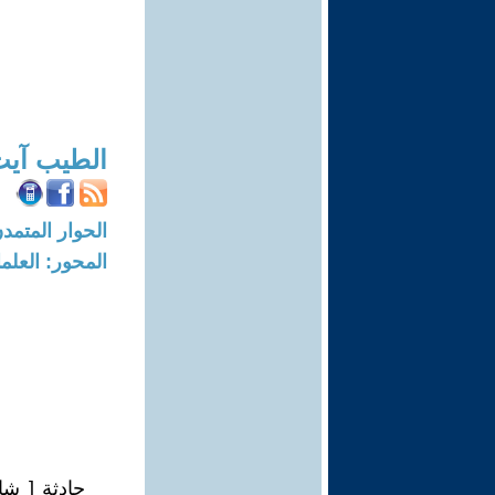
الطيب آي
الحوار المتمدن-العدد: 4698 - 15
المحور: العلما
حادثة [ شا