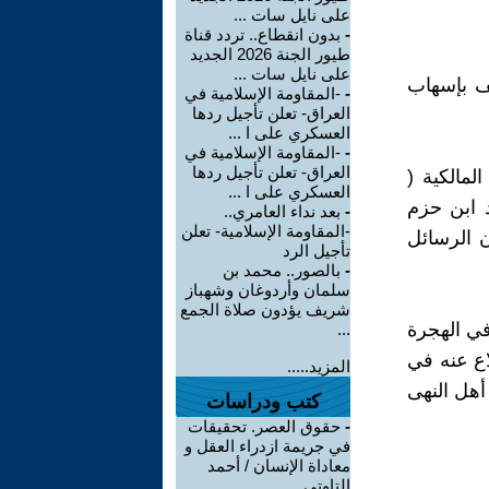
على نايل سات ...
-
بدون انقطاع.. تردد قناة
طيور الجنة 2026 الجديد
على نايل سات ...
ف بإسهاب
-
-المقاومة الإسلامية في
العراق- تعلن تأجيل ردها
العسكري على ا ...
-
-المقاومة الإسلامية في
العراق- تعلن تأجيل ردها
لمالكية (
العسكري على ا ...
2) ،(المعيار المغرب 2/221) ، وعند ابن حزم
-
بعد نداء العامري..
-المقاومة الإسلامية- تعلن
 عيون الرسائل
تأجيل الرد
-
بالصور.. محمد بن
سلمان وأردوغان وشهباز
شريف يؤدون صلاة الجمع
في الهجرة
...
اع عنه في
المزيد.....
لابن قدامة 10/151 ، ومطالب أهل النهى
كتب ودراسات
-
حقوق العصر. تحقيقات
في جريمة ازدراء العقل و
معاداة الإنسان / أحمد
التاوتي