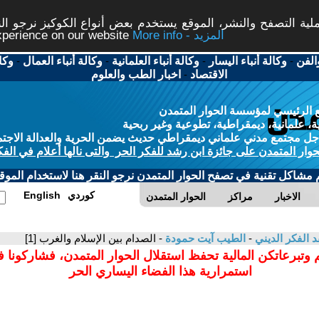
ة التصفح والنشر، الموقع يستخدم بعض أنواع الكوكيز نرجو النق
More info - المزيد
experience on our website
الفن
-
وكالة أنباء اليسار
-
وكالة أنباء العلمانية
-
وكالة أنباء العمال
-
وكا
الاقتصاد
-
اخبار الطب والعلوم
 الرئيسي لمؤسسة الحوار المتمدن
، علمانية، ديمقراطية، تطوعية وغير ربحية
ل مجتمع مدني علماني ديمقراطي حديث يضمن الحرية والعدالة الاجتم
حوار المتمدن على جائزة ابن رشد للفكر الحر والتى نالها أعلام في الفك
م مشاكل تقنية في تصفح الحوار المتمدن نرجو النقر هنا لاستخدام الموقع
كوردي
English
الاخبار
مراكز
الحوار المتمدن
د الفكر الديني
-
الطيب آيت حمودة
- الصدام بين الإسلام والغرب [1]
 وتبرعاتكن المالية تحفظ استقلال الحوار المتمدن، فشاركونا 
استمرارية هذا الفضاء اليساري الحر