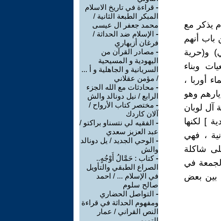
-
قراءة في تاريخ الاسلام
المبكر الطبعة الثانية /
 يذكر مع
محمد جعفر ال عيسى
-
الإسلام ضد الحداثة /
 باب أنهم
فرغان أزيهاري
ي) و(حرية
-
مصادر القرآن من
اليهودية و المسيحية
ات وبناء
السريانية و الجاهلية و أ ...
/ مؤمن عقلاني
ء أوربا ،
-
محادثات مع الله الجزء
ديارهم وهو
الرابع / نيل دونالد والش
-
مختصر كتاب الأرواح /
 اليمين المتطرف الفرنسي F.N بزعامة آل لوبان
آلان كاردك
ية ] لكنها
-
الفقيه لي نتسناو براكتو /
عبد العزيز سعدي
ية ، فهي
-
الوحي الجديد / يل دونالد
لى شاكلة
والش
-
كتاب : حَمَّالُ أَوْجُهٍ..
لجمعة في
الصراع الطبقي والتأويل
جدلا حادا بين بعض
في الإسلام ... / احمد
صالح سلوم
-
التواصل الحضاري
ومفهوم الحداثة في قراءة
النص القراني / عمار
التميمي