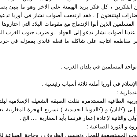
ن الفكرين ، كل فكر يريد الهيمنة على الآخر وهو ما ينبئ ب
ارات لهنتنغتون ] ، فقد ارتفعت أصوات نشاز في أوربا تدعو 
المسلمين الذين أبوا الإندماج مع مقومات البلاد التي اختاروها
عندنا أصوات نشاز تدعو إلى الجهاد ..و ضرب جيوب الغرب ا
ر مقاطعة انتاجه على شاكلة ما فعله غاندي بمغزله في حرب
تواجد المسلمين في بلدان الغرب .
لإسلام في أوربا أملته ثلاثة أسباب رئيسية .
دمارية :
ربية الطاغية المستدمرة نقلت الطبقة الشغيلة الإسلامية لبلدا
إلى (كايان) و (كالدونيا الجديدية ) تسريع الهجرة المغاربية ب
ولى والثانية لإعادة إعمار فرنسا بأيد المغاربة …. الخ .
روة و الثورة الصناعية :
ب المستضعفة للعمل وتحسين الظروف ، وحاجة الصناعة للأيد