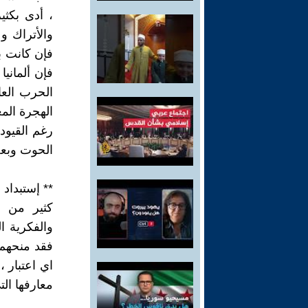
، أدى بكثي
والأتراك و
فإن كانت ب
فإن ألماني
الحرب العا
الهجرة المغ
رغم القيود
الحوت وبعض
** إستبداد 
كثير من ا
والفكرية ا
فقد منحهم 
اي اعتبار 
معارفها الت