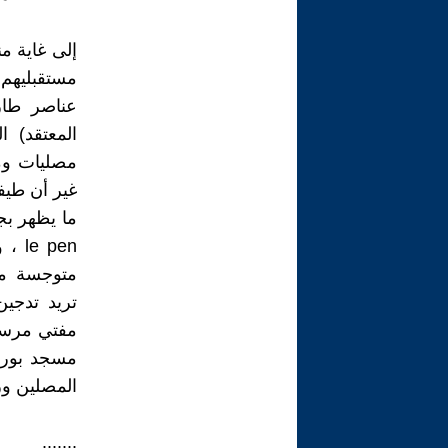
إلى غاية 
مستقبليهم ف
عناصر طارئ
المعتقد) 
مصليات ومس
غير أن طيفا
 pen
متوجسة من
تريد تدجين
مفتي مرسيل
المصلين ور
.......