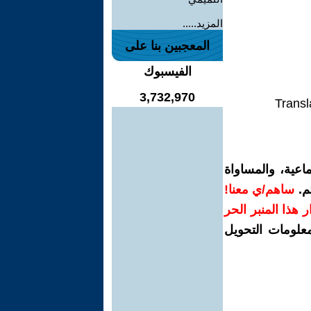
المزيد.....
المعجبين بنا على
الفيسبوك
3,732,970
Transl
اعية، والمساواة
م.
ساهم/ي معنا!
رار هذا المنبر الحر
معلومات التحويل