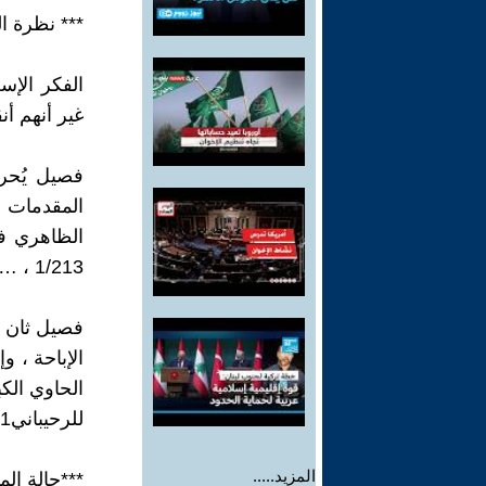
*** نظرة ال
الفكر الإ
غير أنهم أن
فصيل يُحرم
1/213 ، … ) .
فصيل ثان ي
الإباحة ، 
للرحيباني2/511 …..
المزيد.....
***حالة الم