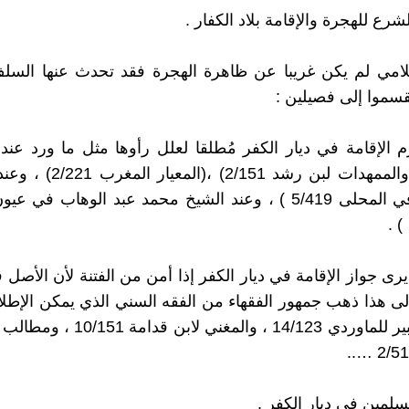
شرع للهجرة والإقامة بلاد الكفار .
سلامي لم يكن غريبا عن ظاهرة الهجرة فقد تحدث عنها السل
قسموا إلى فصيلين :
 الإقامة في ديار الكفر مُطلقا لعلل رأوها مثل ما ورد عند ا
المقدمات والممهدات لبن رشد /151
الظاهري في المحلى 5/419 ) ، وعند الشيخ محمد عبد الوهاب في
رى جواز الإقامة في ديار الكفر إذا أمن من الفتنة لأن الأصل 
وإلى هذا ذهب جمهور الفقهاء من الفقه السني الذي يمكن الإطل
الحاوي الكبير للماوردي 14/123 ، والمغني 
سلمين في ديار الكفر .