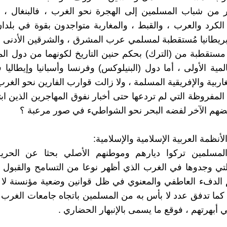
ر من شباب المسلمين إلى الهجرة نحو الغرب ، فالبنغال ، 
 الكرد والعرب ، والقبط ، والمغاربة متواجدون بقوة في بلدا
ريطانيا مُستقطبة لمسلمي عرب المشرق ، والشرقين الأدنى 
ا مستقطبة من (الترك) بحكم حنين التاريخ لكونهما من دول ال
لمية الأولى ، أما دول (البنيلوكس) وفرنسا وأسبانيا وإيطالي
اربية والإفريقية المسلمة ، ولا زالت قوارب الفارين نحو الغرب
 المفروظة التي لم تردعها حتى أخبار نفوق المهاجرين الذين اب
هم الآخر لفضه البحر نحو الشواطيء في صور مرعبة ؟
الأنظمة العربية الإسلامية والإسلامية:
لمسلمين تركوا ديارهم وموطنهم الأصلي بحثا عن الحرية
لتي وجدوها في الغرب الذي أظهر نوعا من التسامح والقبول ل
الدفء العاطفي والمعنوي في ظل قوانين وضعية مؤنسنة لا ت
، كما تدفق عدد لا بأس به من المسلمين باتجاه جامعات الغرب 
ي أبهرتهم ، فوقع ما يسمى بالإنبهار الحضاري .