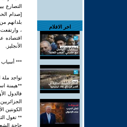
التصارع بي
[صدام الحض
بلدانهم من 
اخر الافلام
، وارتفعت 
اقتصاده عب
الأنجليز.
*** أسباب 
تواجد ملة ا
**هيمنة است
فالدول الأو
الجزائريين 
الكونتين الأ
** تغول الث
حاجة الشعو