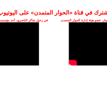
شترك في قناة «الحوار المتمدن» على اليوتيوب
ز، عضو هيئة إدارة الحوار المتمدن
في رحيل شاكر الناصري، أحد مؤسسي 