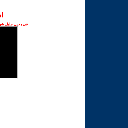
ا‫
في رحيل جليل شهبا