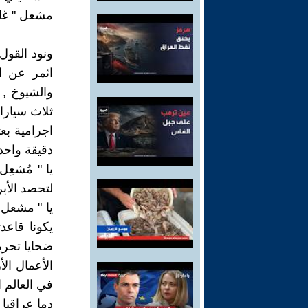
مشعل " غاف
ونود القول
ثلاث سيارات
اجرامية بعث
دقيقة واحدة
يا " مُشعِ
لتحصد الأب
يا " مشعل 
يكونا قاعد
ضحايا تحريض
الأعمال الأ
في العالم 
دما عراقيا غ