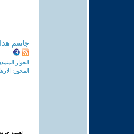
جاسم هداد
الحوار المتمدن-العدد: 1291 - 05
المحور: الاره
نقلت جريدة