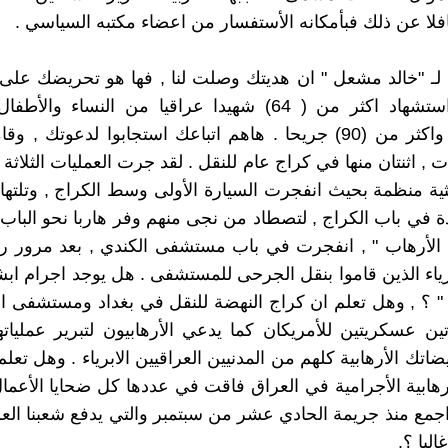
لا عن ذلك فبأمكانه الأستفسار من اعضاء مكتبه السياسي .
 لـ "خالد مشعل " ان هديتك وصلت لنا , فها هو تحريضك على 
اثمر عن استشهاد اكثر من ( 64) شهيدا عراقيا من النساء وا
والشيوخ , واكثر من (90) جريحا . هاهم اتباعك استجابوا لدعوتك , 
 , اثنتان منها في كراج عام للنقل . لقد جرت العمليات الثلاث
ية منظمة بحيث انفجرت السيارة الأولى وسط الكراج , وتلتها ال
 في باب الكراج , لتصطاد من نجى منهم وفر هاربا نحو الباب , و
ل الأرهاب " , انفجرت في باب مستشفى الكندي , بعد مرور ر
رياء الذين قاموا بنقل الجرحى للمستشفى . هل يوجد اجرام اب
" ؟ , وهل تعلم ان كراج النهضة للنقل في بغداد ومستشفى ال
تين عسكريتين للأمريكان كما يدعي الأرهابيون لتبرير عمليات
اتك الأرهابية كلهم من المدنيين العراقيين الابرياء . وهل تعل
رهابية الأجرامية في العراق فاقت في عددها كل ضحايا الأعمال 
اجمع منذ جريمة الحادي عشر من سبتمبر والتي يدفع شعبنا العر
اليا ؟.