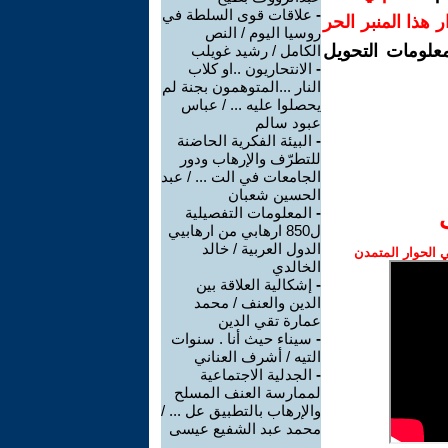
-
علاقات قوى السلطة في
رار هذا المنبر الحر
روسيا اليوم / النص
معلومات التحويل
الكامل / رشيد غويلب
-
الانتحاريون ..او كلاب
النار ...المتوهمون بجنة لم
يحصلوا عليه ... / عباس
عبود سالم
-
البيئة الفكرية الحاضنة
للتطرّف والإرهاب ودور
الجامعات في الت ... / عبد
الحسين شعبان
-
المعلومات التفصيلية
ل850 ارهابي من ارهابيي
الدول العربية / خالد
الحوار المتمدن
الخالدي
-
إشكالية العلاقة بين
الدين والعنف / محمد
عمارة تقي الدين
-
سيناء حيث أنا . سنوات
التيه / أشرف العناني
-
الجدلية الاجتماعية
لممارسة العنف المسلح
والإرهاب بالتطبيق عل ... /
محمد عبد الشفيع عيسى