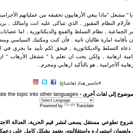
 " مشعل "ماذا يبغي الأرهابيون تحقيقه من عملياتهم الأجرامية
فأزلام النظام المقبور , الذي تتباكى عليه انت وامثالك , ير
ر الجماعية , نظام التسلط والقمع والديكتاتورية , اما عصابات
 بأقامة امارة طالبان ثانية . فأن كنت ومكتبك السياسي ومن
دعاة التسلط والديكتاتورية , فيحق لكم تأييد ما يجري في 
مية ارهابية , ولكن يجب ان تعلم يا " مَشعَل الأرهاب " ا
رهابية ألأجرامية , هو بالتأكيد ارهابي ومجرم .
#جاسم_هداد (هاشتاغ)
موضوع إلى لغات أخرى -
ate the topic into other languages
Powered by
Translate
شروع تطوعي مستقل يسعى لنشر قيم الحرية، العدالة الاجتم
. ولضمان استمراره واستقلاليته، يعتمد بشكل كامل على دعمك