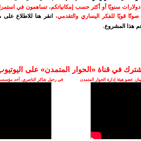
دعمكم بمبلغ 10 دولارات سنويًا أو أكثر حسب إمكانياتكم، تساهمون في استم
وتًا قويًا للفكر اليساري والتقدمي
،
انقر هنا للاطلاع على 
م هذا المشروع
.
شترك في قناة «الحوار المتمدن» على اليوتيوب
ز، عضو هيئة إدارة الحوار المتمدن
في رحيل شاكر الناصري، أحد مؤسسي 