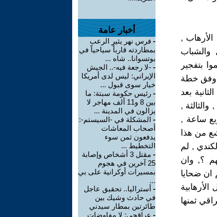
أخبار عامة
الأرهاب ,
-
فرس نهر يثير الرعب
بمطاردته قارباً سياحياً في
لأطفال والشباب
بوتسوانا.. شاه ...
وقاموا بتفجير
-
-لا رجعة فيه-.. الجيش
الإيراني: ليس لدى أمريكا
ة وفق خطة
خيار سوى قبول ...
ثانية بعد
-
رئيس حكومة سبتة: ما
بين 8 و11 ألف مهاجر لا
الثالثة ,
يزالون في المدينة ...
بع ساعة ,
-
المشكلة في -السيستم-:
أصحاب المعاشات
شع من هذا
يدفعون ثمن سوء
كندي , لم
التخطيط ...
-
مقتل 3 أشخاص وإصابة
هم ؟, وان
25 آخرين في هجوم
بمسيرات أوكرانية على بي
م ان ضحايا
...
الأرهابية
-
أستراليا.. تحقيق عاجل
في حادث وشيك بين
اقي ثمنها
طائرتين بمطار سيدني
-
عراقجي: لا مفاوضات