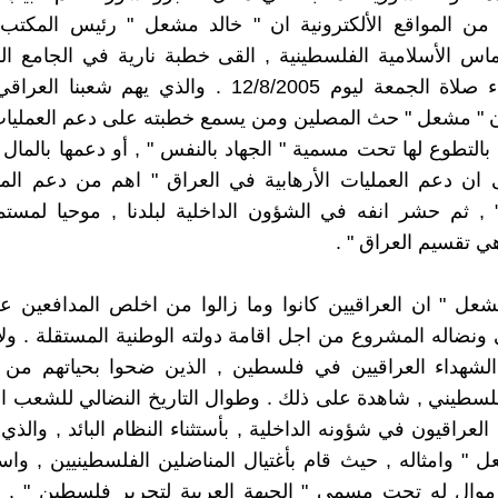
 من المواقع الألكترونية ان " خالد مشعل " رئيس المكتب
س الأسلامية الفلسطينية , القى خطبة نارية في الجامع ال
دمشق اثناء صلاة الجمعة ليوم 12/8/2005 . والذي يهم شع
ن " مشعل " حث المصلين ومن يسمع خطبته على دعم العمليات 
بالتطوع لها تحت مسمية " الجهاد بالنفس " , أو دعمها بالمال 
ى ان دعم العمليات الأرهابية في العراق " اهم من دعم ال
 ثم حشر انفه في الشؤون الداخلية لبلدنا , موحيا لمستمع
هي تقسيم العراق " .
شعل " ان العراقيين كانوا وما زالوا من اخلص المدافعين 
ونضاله المشروع من اجل اقامة دولته الوطنية المستقلة . ولا
الشهداء العراقيين في فلسطين , الذين ضحوا بحياتهم من ا
سطيني , شاهدة على ذلك . وطوال التاريخ النضالي للشعب ا
العراقيون في شؤونه الداخلية , بأستثناء النظام البائد , والذي
ل " وامثاله , حيث قام بأغتيال المناضلين الفلسطينيين , و
وال له تحت مسمى " الجبهة العربية لتحرير فلسطين " . وا