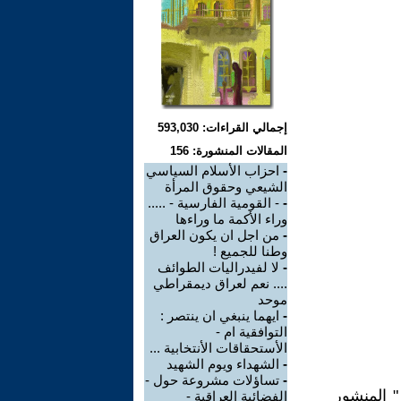
إجمالي القراءات: 593,030
المقالات المنشورة: 156
-
احزاب الأسلام السياسي
الشيعي وحقوق المرأة
-
- القومية الفارسية - .....
وراء الأكمة ما وراءها
-
من اجل ان يكون العراق
وطنا للجميع !
-
لا لفيدراليات الطوائف
.... نعم لعراق ديمقراطي
موحد
-
ايهما ينبغي ان ينتصر :
التوافقية ام -
الأستحقاقات الأنتخابية ...
-
الشهداء ويوم الشهيد
-
تساؤلات مشروعة حول -
" المنشور
الفضائية العراقية -