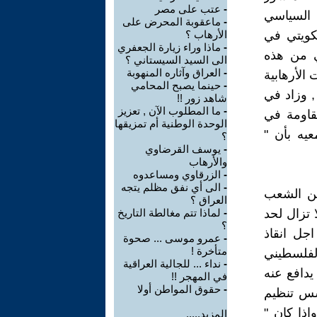
-
عتب على مصر
 السياسي
-
ماعقوبة المحرض على
كويتي في
الأرهاب ؟
-
ماذا وراء زيارة الجعفري
بنا العراقي من هذه
الى السيد السيستاني ؟
-
العراق وآثاره المنهوبة
الأرهابية
-
حينما يصبح المحامي
, وزاد في
شاهد زور !!
-
ما المطلوب الآن , تعزيز
مقاومة في
الوحدة الوطنية أم تمزيقها
يه بأن "
؟
-
يوسف القرضاوي
والأرهاب
-
الزرقاوي ومساعدوه
-
الى أي نفق مظلم يتجه
عن الشعب
العراق ؟
 تزال لحد
-
لماذا تتم مغالطة التاريخ
؟
جل انقاذ
-
عمرو موسى ... صحوة
متأخرة !
لفلسطيني
-
نداء ... للجالية العراقية
 يدافع عنه
في المهجر !!
-
حقوق المواطن أولا
اسس تنظيم
ذا كان "
المزيد.....