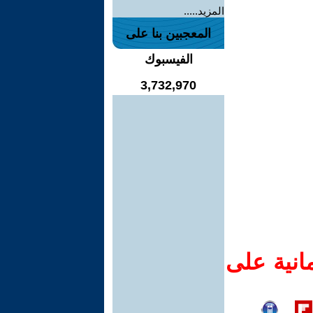
المزيد.....
المعجبين بنا على
الفيسبوك
3,732,970
انية على