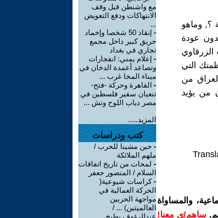
مع واشنطن قبل وقف
الانتهاكات ودفع التعويض
 ؟, وماهو
...
-
إنقاذ 50 شخصا وإخماد
يدون عودة
حريق كبير داخل مجمع
تجاري في بغداد
 الزرقاوي
-
إعلام يمني: انفجارات
ظمتك التي
وتصاعد أعمدة الدخان في
ميناء المخا غرب ...
العراق من
-
القاهرة وحركة -فتح-
ن من يؤيد
تنعيان سفير فلسطين في
مصر دياب اللوح وتش ...
المزيد.....
كتب ودراسات
-
حين مشينا للحرب /
Transl
ملهم الملائكة
-
لمحات من تاريخ اتفاقات
السلام / المنصور جعفر
-
كراسات شيوعية(
الحركة العمالية في
مواجهة الحربين
اعية، والمساواة
العالميتين) ... /
م.
ساهم/ي معنا!
عبدالرؤوف بطيخ