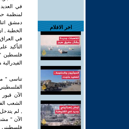
في العديد
لمنظمة حما
اخر الافلام
الخطبة , ا
في العراق 
التأكيد عل
فلسطين " ,
الفيدرالية 
تناسى " م
الفلسطيني 
الآن قبور 
الشعب الفل
, لم يتدخل 
الآن " مشع
فلسطيني م