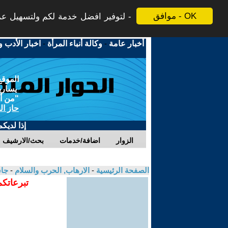
موافق - OK
لتوفير افضل خدمة لكم ولتسهيل عملي
أخبار عامة
-
وكالة أنباء المرأة
-
اخبار الأدب و
الموقع
يسارية
"من أج
حاز ال
إذا لديك
الزوار
اضافة/خدمات
بحث/الارشيف
الصفحة الرئيسية
-
الارهاب, الحرب والسلام
-
جا
تبرعاتكم