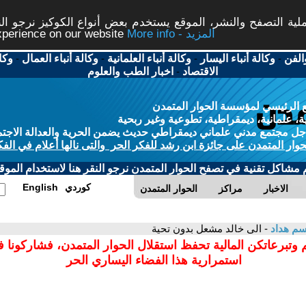
ة التصفح والنشر، الموقع يستخدم بعض أنواع الكوكيز نرجو النق
More info - المزيد
experience on our website
الفن
-
وكالة أنباء اليسار
-
وكالة أنباء العلمانية
-
وكالة أنباء العمال
-
وكا
الاقتصاد
-
اخبار الطب والعلوم
 الرئيسي لمؤسسة الحوار المتمدن
، علمانية، ديمقراطية، تطوعية وغير ربحية
ل مجتمع مدني علماني ديمقراطي حديث يضمن الحرية والعدالة الاجتم
حوار المتمدن على جائزة ابن رشد للفكر الحر والتى نالها أعلام في الفك
م مشاكل تقنية في تصفح الحوار المتمدن نرجو النقر هنا لاستخدام الموقع
كوردي
English
الاخبار
مراكز
الحوار المتمدن
سم هداد
- الى خالد مشعل بدون تحية
 وتبرعاتكن المالية تحفظ استقلال الحوار المتمدن، فشاركونا 
استمرارية هذا الفضاء اليساري الحر