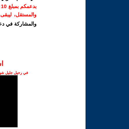
ب
والمستقل، ليبقى ص
والمشاركة في دع
ا‫
في رحيل جليل شهبا