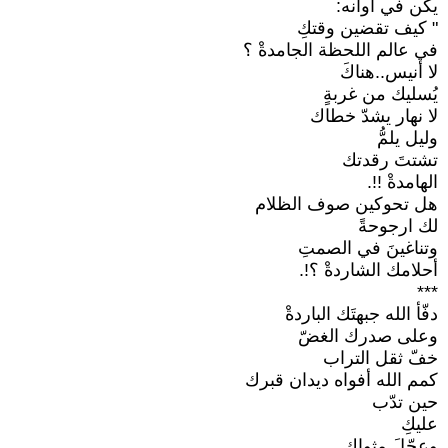
يكن في أوانه:
" كيف تقضين وقتكِ
في عالم اللحظة الجامدةْ ؟
لا أنيس..هناكَ
يُسليك من غربةٍ
لا نهار يشدّ خطاك
وليل يلمُّ
تشتتَ رقدتك
الهامدةْ !!.
هل تحوكين صوف الظلام
لك ارجوحةً
وتناغينَ في الصمتِ
أحلامك الشاردةْ ؟!.
***
دفّأ الله جبهتَك الباردةْ
وعلى صدرك الغضّ
خفّ ثقل التراب
كمم الله أفواه ديدان قبرك
حين تدّب
عليكِ
وعجّلَ مثواكِ