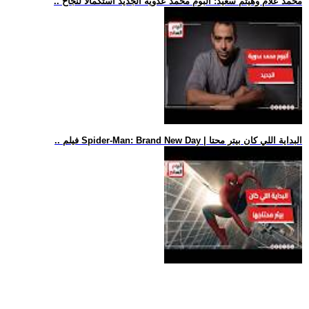
.. محمد علام وهيثم سعيد: ألبوم محمد عدوية الجديد استكمالا لنجاح
.. فيلم Spider-Man: Brand New Day | البداية اللي كان بيتر محتا