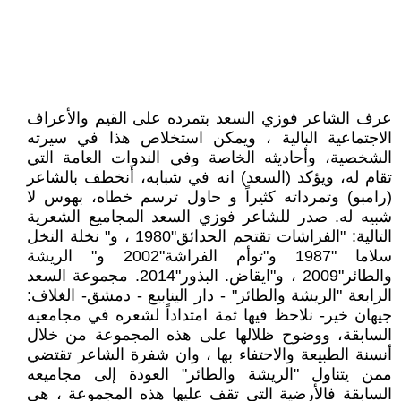
عرف الشاعر فوزي السعد بتمرده على القيم والأعراف
الاجتماعية البالية ، ويمكن استخلاص هذا في سيرته
الشخصية، وأحاديثه الخاصة وفي الندوات العامة التي
تقام له، ويؤكد (السعد) انه في شبابه، أنخطف بالشاعر
(رامبو) وتمرداته كثيراً و حاول ترسم خطاه، بهوس لا
شبيه له. صدر للشاعر فوزي السعد المجاميع الشعرية
التالية: "الفراشات تقتحم الحدائق"1980 ، و" نخلة النخل
سلاما "1987 و"توأم الفراشة"2002 و" الريشة
والطائر"2009 ، و"ايقاض. البذور"2014. مجموعة السعد
الرابعة "الريشة والطائر" - دار الينابيع - دمشق- الغلاف:
جيهان خير- نلاحظ فيها ثمة امتداداً لشعره في مجامعيه
السابقة، ووضوح ظلالها على هذه المجموعة من خلال
أنسنة الطبيعة والاحتفاء بها ، وان شفرة الشاعر تقتضي
ممن يتناول "الريشة والطائر" العودة إلى مجاميعه
السابقة فالأرضية التي تقف عليها هذه المجموعة ، هي