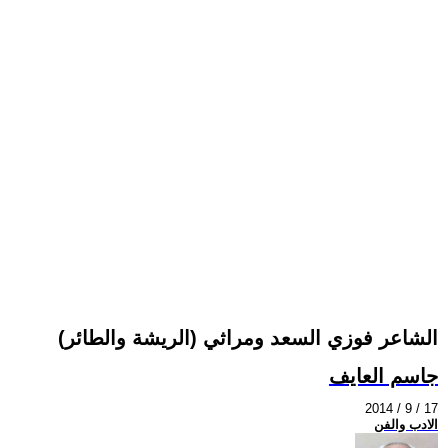
الشاعر فوزي السعد ومراثي (الريشة والطائر)
جاسم العايف
2014 / 9 / 17
الادب والفن