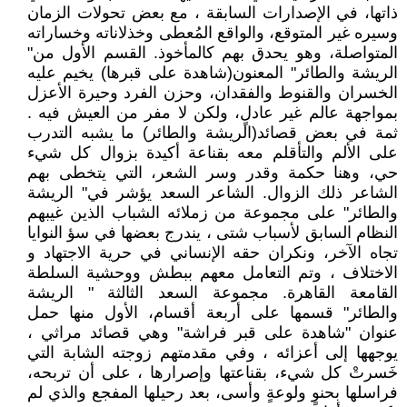
ذاتها، في الإصدارات السابقة ، مع بعض تحولات الزمان
وسيره غير المتوقع، والواقع المُعطى وخذلاناته وخساراته
المتواصلة، وهو يحدق بهم كالمأخوذ. القسم الأول من"
الريشة والطائر" المعنون(شاهدة على قبرها) يخيم عليه
الخسران والقنوط والفقدان، وحزن الفرد وحيرة الأعزل
بمواجهة عالم غير عادلٍ، ولكن لا مفر من العيش فيه .
ثمة في بعض قصائد(الريشة والطائر) ما يشبه التدرب
على الألم والتأقلم معه بقناعة أكيدة بزوال كل شيء
حي، وهنا حكمة وقدر وسر الشعر، التي يتخطى بهم
الشاعر ذلك الزوال. الشاعر السعد يؤشر في" الريشة
والطائر" على مجموعة من زملائه الشباب الذين غيبهم
النظام السابق لأسباب شتى ، يندرج بعضها في سؤ النوايا
تجاه الآخر، ونكران حقه الإنساني في حرية الاجتهاد و
الاختلاف ، وتم التعامل معهم ببطش ووحشية السلطة
القامعة القاهرة. مجموعة السعد الثالثة " الريشة
والطائر" قسمها على أربعة أقسام، الأول منها حمل
عنوان "شاهدة على قبر فراشة" وهي قصائد مراثي ،
يوجهها إلى أعزائه ، وفي مقدمتهم زوجته الشابة التي
خَسرتْ كل شيء، بقناعتها وإصرارها ، على أن تربحه،
فراسلها بحنوٍ ولوعةٍ وأسى، بعد رحيلها المفجع والذي لم