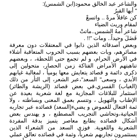
والشاعر عبد الخالق محمود(ابن الشمس):
" أيها القبرُ
كن عاقلاً مرةً .. واتسعْ
لمقام وريث الضياء
شاعر أمهُ الشمس..ماتتْ
فَضَلَ وحيداً.. ومات "!! .
وبعض أصدقائه الذين ذابوا في المعتقلات دون معرفة
مصائرهم، وبات بعضهم بسبب الحروب المتعاقبة أشلاء
في الأرض الحرام، و لم تجمع حتى اللحظة، ، وبعضهم
تناهبتهم الأمراض الفتاكة زمن الحصار، متحولين إلى
ذكرى دائمة و قصائد يتعايش معها يومياً ، لمغالبة غيابهم
الأبدي ، وسعى" السعد"،عبر الشعر، إلى الثأر من ذلك
(الغياب) القسري.في بعض قصائد (الريشة والطائر)
استثمار للبلاغات المجازية مع لغة شعرية بعيدة عن
الإطناب والتهويل ، وتتسم بعمق المعنى وبساطته ، ولا
ثمة افتعال للغموض و يضيء(السعد) قصائده عبر تجاربه
الحياتية،وتحاشي التجريب المصطنع ، و يهندس بعض
أشكال قصائده بطابع معاصر يتميز بدقة المفردة
الشعرية واللغوية. فوزي السعد من الشعراء الذين
يستثمرون تجاربهم شعرياً، وثمة في قصائده تعالق عملي