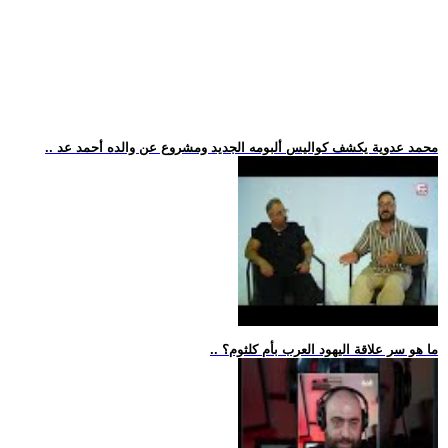
.. محمد عدوية يكشف كواليس ألبومه الجديد ومشروع عن والده أحمد عد
.. ما هو سر علاقة اليهود العرب بأم كلثوم؟