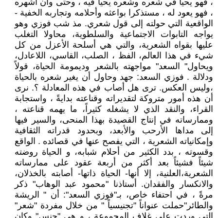
، فهو يحيا في شعره وشعره يحيا فيه ، وحتى وان أشهره
، فهو يعود له ، مستذكرا بواعثه وأحلامه وتجاربه الخفية -
الواقعية التي حولته إلى قول شعري. مذ شب فوزي وهو
يواجه التابوات الاجتماعية والسلطوية، محاولا التغلب
عليها بقواه الشعرية، والتي هي أسلحة الأعزل من كل
شيء في هذا العالم، الفظ ، الصلب، القاسي، اللاعادل،
ويحاول" السعد" مواجهته بالشعر وديمومة الحياة، قولاً
ودلالة . فوزي السعد: جهد وحاول أن يغير شعره بالحياة
،وليس العكس. ترى هل أصاب في هذه المعادلة ؟. نرى
أن هذه أمور متروكة لتقديراته وقناعته بدايةً ، واستجابة
القراء، والنقد الذي لا يشغله كثيراً، ما يهمه قناعته ،
وممارساته في إنتاج القصيدة بهذا المنحى، والسير فيها
إلى مداها الأرحب والأبعد، وبحدود قدراته الثقافية
وإمكانياته الشعرية ، التي يفصح عنها في قصائده . الواقع
وقسوته ، بدد الكثير من أحلام شبابه، و الحياة روضته
شيئاً فشيئاً بعد أكثر من أربعة عقود على ممارساته
الشعرية،العلنية، إلا أنها- الحياة ذاتها- أصابته بالخذلان،
والانكسار والفقدان. أستاذنا "محمود عبد الوهاب" ذكر
مرةً ، في احتفاء خاص، بـ"فوزي السعد": أن " الريشة
والطائر"حملت عنواناً "تجنيسياً " من خلال مفردة "شعر"
التي وردت على غلاف المجموعة ، و هي "جنس" وكان