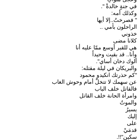
في جنةٍ خالدةْ ".
وكذلك أمه:
" فصرختُ..إلا أيها
الراحلون بأمي ..
خذوني
كلانا مضى
هي للقبر أوسع ممّا عليه أنا
وأنا.. قد بقيت وحيداً
ألوك دخان أساي".
والبريكان في ليلة مقتله:
"كم حذرتك انكيدو محمود
عن سهمك لا تتخلَّ أمام وحوش الغاب
فالقاتل خلف الباب
وامرأة الحانة خلف القاتل
والموتُ
يسيرُ
إليك
على
قدمَيْ
سكين"!!.