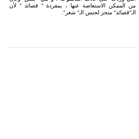
من الممكن الاستعاضة عنها ، بمفردة " قصائد " لأن
الـ"قصائد" منجز لجنس الـ" شعر".