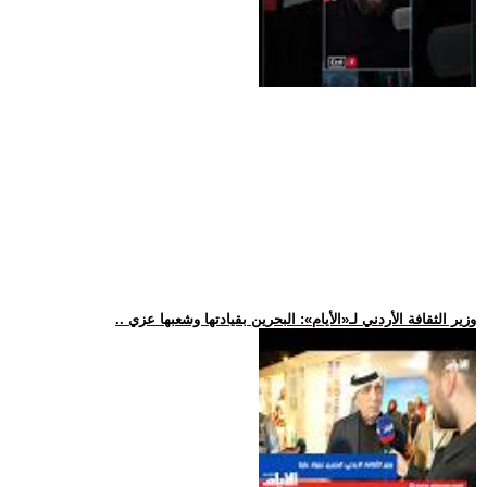
.. وزير الثقافة الأردني لـ«الأيام»: البحرين بقيادتها وشعبها عزي