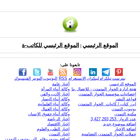
الموقع الرئيسي
الموقع الرئيسي للكاتب-ة
|
تابعونا على:
بنترست
تيلكرام
لينكدإن
الانستغرام
RSS
اليوتيوب
التويتر
الفيسبوك
الموقع الرئيسي
أخبار عامة
هيئة ادارة الحوار المتمدن - للإتصال بنا
وكالة أنباء المرأة
إحصائيات مؤسسة الحوار المتمدن
اخبار الأدب والفن
قواعد النشر
وكالة أنباء اليسار
ابرز كتاب / كاتبات الحوار المتمدن
وكالة أنباء العلمانية
يوتيوب التمدن
وكالة أنباء العمال
مكتبة التمدن
وكالة أنباء حقوق الإنسان
عدد الزوار: 3,427,293,253
اخبار الرياضة
اضافة موضوع جديد
اخبار الاقتصاد
اضافة الاخبار
اخبار الطب والعلوم
حملات الحوار المتمدن التضامنية
اخبار التمدن
إضافة يوتيوب-فلم إلى يوتيوب التمدن