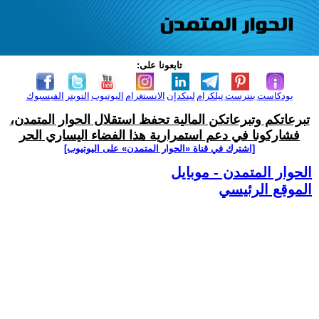
تابعونا على:
بودكاست
بنترست
تيلكرام
لينكدإن
الانستغرام
اليوتيوب
التويتر
الفيسبوك
تبرعاتكم وتبرعاتكن المالية تحفظ استقلال الحوار المتمدن،
فشاركونا في دعم استمرارية هذا الفضاء اليساري الحر
[اشترك في قناة ‫«الحوار المتمدن» على اليوتيوب]
الحوار المتمدن - موبايل
الموقع الرئيسي