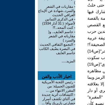
)
 حتى خلتُ
-
مقاربات في الشعر
والسرد..شهادة عن الإبداع
 السحب" شارك فيها
العراقي الحديث
تاب العراقيين- بغداد سنة 1994، والخاصة بالقصة
-
في الذكرى الثمانين
لأضواء: ( 31 آذار 1934)
يع القصص
-
كنت ألمحه..؟!
 تدين حرب
-
جاسم العايف.. و(
مقارباته في الشعر
يفة عربية
والسرد )
تلك الصحيفة؟!
-
التجمع الثقافي الحديث
في البصرة يضّيف الكاتب
. يعمد الحلفي في قصص أخرى لموقف الإدانة للحرب ، فقصة" غد آخر"(ص14)
جاسم العايف
غرب سكوت
المزيد.....
المدافع والنيران التي اعتاد عليهما دائما.أما قصة"سيدة السلم الحجري"(ص19)
عض مظاهره
اخبار الأدب والفن
لرمز.وبما
-
رئيس اللجنة الأمريكية
ا بعلاقته
للفنون الجميلة: من
ري أو دار
المقرر الانتهاء من ...
-
اكتشافات أثرية جديدة
المقبرة"
في ألتاي تكشف أسرار
حضارتي بازيريك وأفا ...
. تضيع كأن