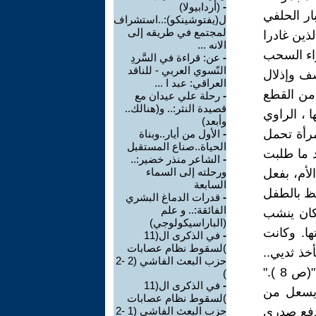
-
(أردابيولا)
ار الحلفي
ل(يفتوشينكو):..استشراف
لمجتمع في طريقه إلى
لذين غادرا
الانه ...
اء السحب
-
عن: قراءة في السَّردِ
النّسوي العربي - للناقد
سف وإذلال
العراقي: عبد ا ...
عت المجموعة على (90 ) صفحة من القطع
-
رحلة علي عيدان مع
قصيدة النثر:.. و(هنالك..
، الراوي
وأبعد)
ء القصف الأمريكي على العراق في الشهر الأول عام 1991امرأة تحمل
-
الأول من أيار..وبناة
الحياة..صناع المستقبل
د ما طلبت
-
الشاعر منذر خضير:..
ورحلته إلى السماء
لأم، بفعل
السابعة
فظ بالطفل
-
قدرات الدماغ البشري
الفائقة:.. و علم
وكان ينشب
(الباراسيكولوجي)
ها. وكانت
-
في الذكرى ال(11
)لسقوط نظام عصابات
أخذ ثديي..
حزب البعث الفاشي (2 -2
من تحت عباءتها، انساب سائل احمر فاقع ببطء فوق الرصيف الأسمنتي"(ص 8 )."
)
-
في الذكرى ال(11
ويسعل من
)لسقوط نظام عصابات
دفع صدري
حزب البعث الفاشي (1 -2