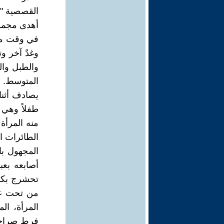
القصصية "م
أهدى مجموعت
في وقت مب
وغدٌ آخر و
المتوسط. ف
طفلاً وهي 
منه المرأة
الطائرات ا
المجهول با
أصابعه بعب
تحشرج بكلما
المرأة، ال
فرط صراخه.