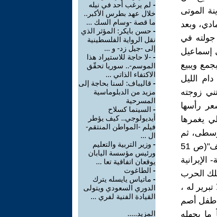
-
لم يرغب أحد في نيله
ة الموتى
خلال عهد بطرس الأكبر..
ما قصة -وسام السك ...
ادي، وبعد
-
حسن بايكر: المؤثر الذي
 جولته في
نقل الرواية الفلسطينية
إلى -جيل زد- و ...
ي إسماعيل
-
-لا حاجة للاستيراد هذا
مع ويبيع
الموسم-.. سوريا تحقّق
الاكتفاء الذاتي ...
ام الليل
-
قاليباف: لسنا بحاجة إلى
ني زوجته
مزيد من الدبلوماسية
المسرحية
عر رأسها
-
السينما كسلاح
أيديولوجي.. كيف يؤطر
ي يغمرها
فيلم -المواطن المنتقم-
وسطى، ثم
ال ...
-
وزير التربية والتعليم
أزاحها عن طريقه، نافضاً ذراعيه العاريتين"(ص47 ). وفي قصة "ريح يوسف"(ص 51
ورئيس مؤسسة اليابان
الإيرانية
يوقعان اتفاقية تعا ...
-
الطاغوت
تلك الحرب
-
ماتياس يايسله يترك
برير له ،
الدوري السعودي ويتولى
القيادة الفنية لفري ...
قام من شخصيات قصصه. وتتناول قصة" الطبل والطفل"(ص61) طفل أصم
 ما يجهله
المزيد.....