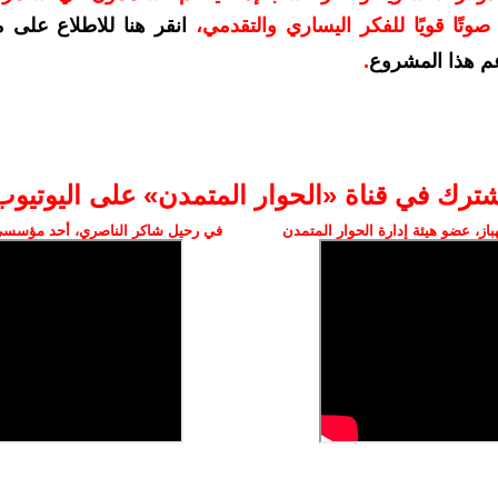
وتًا قويًا للفكر اليساري والتقدمي
،
انقر هنا للاطلاع على 
م هذا المشروع
.
شترك في قناة «الحوار المتمدن» على اليوتيوب
ز، عضو هيئة إدارة الحوار المتمدن
في رحيل شاكر الناصري، أحد مؤسسي 