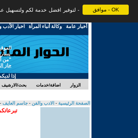
موافق - OK
لتوفير افضل خدمة لكم ولتسهيل عملي
أخبار عامة
-
وكالة أنباء المرأة
-
اخبار الأدب و
الموقع
يسارية
"من أج
حاز ال
إذا لديك
الزوار
اضافة/خدمات
بحث/الارشيف
الصفحة الرئيسية
-
الادب والفن
-
جاسم العايف
-
تبرعاتكم