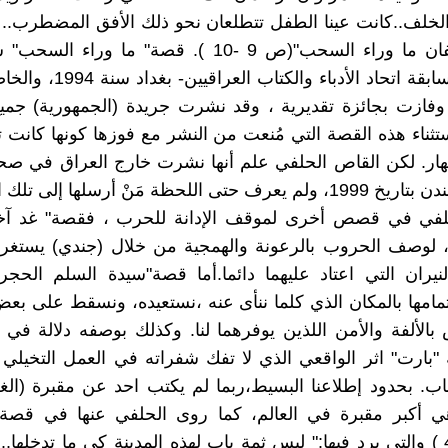
الخلف..كانت عينا الطفل تتطلعان نحو ذلك الأفق المضطرب..
أنها تستشفان ما وراء السحب"(ص 9 -10 ). قصة" ما وراء
الحلفي بمسابقة اتحاد الأدباء والك
 وفازت بجائزة تقديرية ، وقد نشرت جريدة (الجمهورية) جم
استثناء هذه القصة التي مُنعت من النشر مع فوزها كونها كانت
نهار. لكن القاص الحلفي علم أنها نشرت خارج العراق في صح
تصدر في لندن بتاريخ 1999، ولم يعرف حتى اللحظة مَنْ أرسلها إلى 
، لوصف الحروب بالرعونة والهمجية من خلال (جندي) يست
مامها بالمكان الذي كلما ننأى عنه ،نستعيده، ونسقط على ب
بالألفة والأمن اللذين يوفرهما لنا. وكذلك بوصفه دلالة في ا
"بارت" اثر الواقعي الذي لا تفك شفراته في العمل التخيلي إل
اب. بحدود إطلاعنا البسيط،ربما لم يكتب احد عن مقبرة (الغ
هي أكبر مقبرة في العالم، كما روى الحلفي عنها في قصة "
(ص27 -44 ) والتي يرد فيها:" ليس ثمة باب لهذه المدينة كي ما تدخلها.