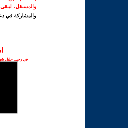
والمستقل، ليبقى ص
والمشاركة في دع
ا‫
في رحيل جليل شهبا