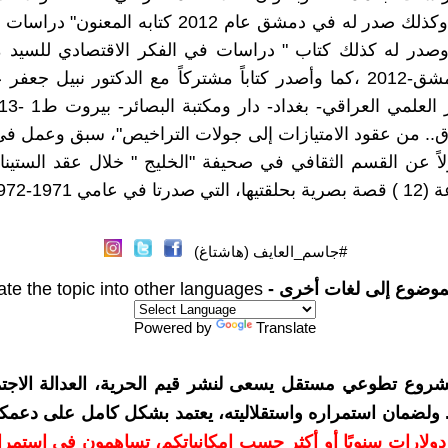
والبطالة"، وكذلك صدر له في دمشق عام 2012 كتابه الم
 وصدر له كذلك كتاب " دراسات في الفكر الاقتصادي للسيد 
الصدر"- دمشق-2012 ،كما وأصدر كتاباً مشتركاً مع الدكتور نبيل جعف
ق.. من عقود الامتيازات إلى جولات التراخيص"، سبق وعمل ف
ً عن القسم الثقافي في صحيفة "الخليج " خلال عقد الستين
عامي 1971-1972.
#جاسم_العايف (هاشتاغ)
موضوع إلى لغات أخرى -
ate the topic into other languages
Powered by
Translate
شروع تطوعي مستقل يسعى لنشر قيم الحرية، العدالة الاجتم
. ولضمان استمراره واستقلاليته، يعتمد بشكل كامل على دعمك
دعمكم بمبلغ 10 دولارات سنويًا أو أكثر حسب إمكانياتكم، تساهمون في استم