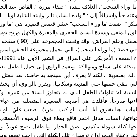
ا وراء السحب"، الغلاف للفنان" صفاء مرزة ". القاص عبد الجب
ه حباً واشتياقاً إلى : " ولده الشاب ثائر وابنته الشابة لونا .. ا
كر ". ضمت"ما وراء السحب" عشر قصص قصيرة هي "ما ور
تلول المنفى وسيدة السلم الحجري والمقبرة والكهل وريح يو
والطبل والطفل وحلم الفراش، وقد وق
ي قصة (ما وراء السحب)، التي تحمل مجموعة الحلفي اسمها 
يصادف أثنا
متكئة على سياج ومتهالكة. ويعمد الراوي إلى حمل الطفل بع
 ذلك بصعوبة .. لكنه لا يعرف أين سيتجه به خاصة، بعد مقتل ا
لتي تلقي حممها على المدينة وسكانها، ويقرر ،الراوي، أن يحت
لنسبة له:"تناولتُ الطفل الذي لم يتجاوز السنة من عمره. 
اءتها صارخاً. فأفلتت هي أصابعه الصغيرة المتصلبة من عباءت
ت.. هنا نفترق..أنا ..أنت.. لو كنت.. نذرتُ.. صعب عليّ.. لو ت
محها كتلة سوداء تنكمش لصق الجدار. والطفل يضج عويلاً. 
 وعيناه الحمراوان ترصدان تلك الكتلة التي راحت تصغر.وي