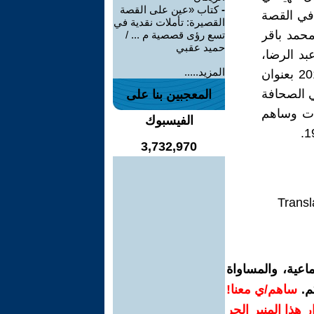
-
كتاب «عين على القصة
عنون" دراسات في القصة
القصيرة: تأملات نقدية في
محمد باقر
تسع رؤى قصصية م ... /
حميد عقبي
ر عبد الرضا،
المزيد.....
عن المركز العلمي العراقي- بغداد- دار ومكتبة البصائر- بيروت ط1 -2013 بعنوان
ي الصحافة
المعجبين بنا على
ات وساهم
الفيسبوك
3,732,970
Transl
اعية، والمساواة
م.
ساهم/ي معنا!
رار هذا المنبر الحر