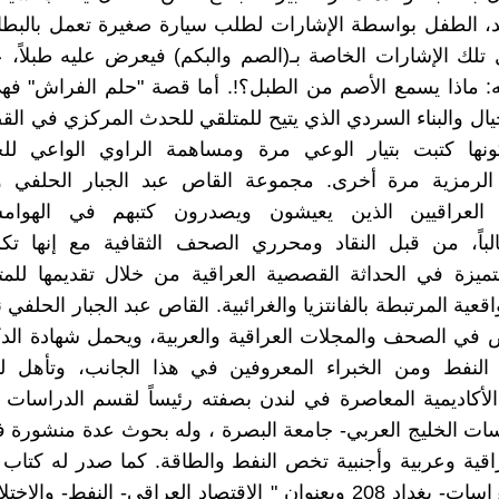
مد، الطفل بواسطة الإشارات لطلب سيارة صغيرة تعمل بالبطا
ل تلك الإشارات الخاصة بـ(الصم والبكم) فيعرض عليه طبلاً، ع
: ماذا يسمع الأصم من الطبل؟!. أما قصة "حلم الفراش" فهي
يال والبناء السردي الذي يتيح للمتلقي للحدث المركزي في القص
نها كتبت بتيار الوعي مرة ومساهمة الراوي الواعي ل
ة الرمزية مرة أخرى. مجموعة القاص عبد الجبار الحلفي 
 العراقيين الذين يعيشون ويصدرون كتبهم في الهوام
غالباً، من قبل النقاد ومحرري الصحف الثقافية مع إنها 
ميزة في الحداثة القصصية العراقية من خلال تقديمها للمت
اقعية المرتبطة بالفانتزيا والغرائبية. القاص عبد الجبار الحلفي 
في الصحف والمجلات العراقية والعربية، ويحمل شهادة الدك
 النفط ومن الخبراء المعروفين في هذا الجانب، وتأهل لن
لأكاديمية المعاصرة في لندن بصفته رئيساً لقسم الدراسات ا
ات الخليج العربي- جامعة البصرة ، وله بحوث عدة منشورة 
قية وعربية وأجنبية تخص النفط والطاقة. كما صدر له كتاب
العراق للدراسات- بغداد 208 وبعنوان " الاقتصاد العراقي- النفط- وا