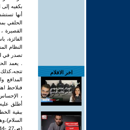
بكفيه إلى 
القصيرة ،
الفائزة، ب
النظام الم
تتجه،كذلك
اخر الافلام
فنلاحظ اهت
، الإحساس 
أطلق عليه 
ببقية الخط
السلام)،و