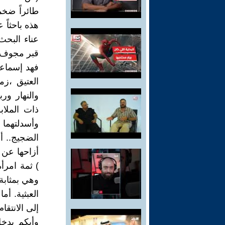
طائراً ضخ
هذه باحثاً
عناء البحث
قبر مجوف م
فهد إسماعي
العتيق ،ز
والنهار ور
ذات الملا
وأسدلتهما 
الضجيج.. أ
) ثمة امرأة
وهي بمثابة
العبثية. أم
وأبكم يدخل