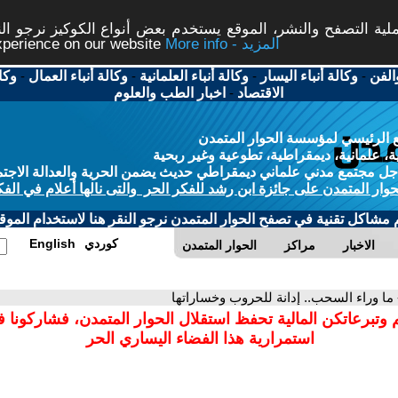
ة التصفح والنشر، الموقع يستخدم بعض أنواع الكوكيز نرجو النق
More info - المزيد
experience on our website
الفن
-
وكالة أنباء اليسار
-
وكالة أنباء العلمانية
-
وكالة أنباء العمال
-
وكا
الاقتصاد
-
اخبار الطب والعلوم
 الرئيسي لمؤسسة الحوار المتمدن
، علمانية، ديمقراطية، تطوعية وغير ربحية
ل مجتمع مدني علماني ديمقراطي حديث يضمن الحرية والعدالة الاجتم
حوار المتمدن على جائزة ابن رشد للفكر الحر والتى نالها أعلام في الفك
م مشاكل تقنية في تصفح الحوار المتمدن نرجو النقر هنا لاستخدام الموقع
كوردي
English
الاخبار
مراكز
الحوار المتمدن
 ما وراء السحب.. إدانة للحروب وخساراتها
 وتبرعاتكن المالية تحفظ استقلال الحوار المتمدن، فشاركونا 
استمرارية هذا الفضاء اليساري الحر