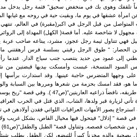
ماً تلقفك وهوى بك في منخفض سحيق" فثمة رجل يدخل مدين
 عن امرأة عشقها في يوم ما، وبقيت حية في روحه مع غيابها الم
 المتواصل من قبل الرجل في اكبر(مقبرة) في العالم، تنتهي
جهول لا شاخصة عليه. أما قصة( الكهل) المهداة إلى الروائ
ل فهي تتناول ثيمة رجل عجوز، مشرد، يبتاعه صاحب عربة يج
من الحصار: " طوق الرجل رقبتي بسلسة فرس أرهقتني ما د
بطني إلى عمود من حديد ينتصب جنب سياج الدار. عندما رأت
بس السود المتسخة، عبست وأمسكت بيديها قبضتين من ش
على وجهها المتضرس حاجبة عينيها. وقد استدارت برأسها إل
ما هو، فقد امسك بحزمة من شعرها ومررها بين السبابة وال
 تأتي لزيارة قبر ولدها، الشاب، الذي قتل في الحرب العراقية- 
 استرجاع يصور الأمهات العراقيات اللواتي فقدن أولادهن في 
ا في قصة " إذلال" فيتحول فيها مخيال القاص، بشكل غريب ولا ت
إلى الانت
 بصحبة والده مخزناً كبيراً للتبضع، لكن الطفل يطلب شيئاً