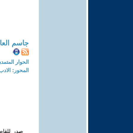
جاسم العا
الحوار المتمدن-العدد: 4568 - 4
المحور: الادب
صدر للقاص