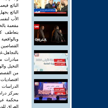
البائع فيع
البائع يجه
الأب لنفسه
مفعمة بالخ
بتعاطف كو
وبالواقعي
القصاصين
بالتجاهل،
مبادرات مت
التخيل والو
من القصص 
اقتصاديات
الدراسات ا
بمركز دراس
محكمة عرا