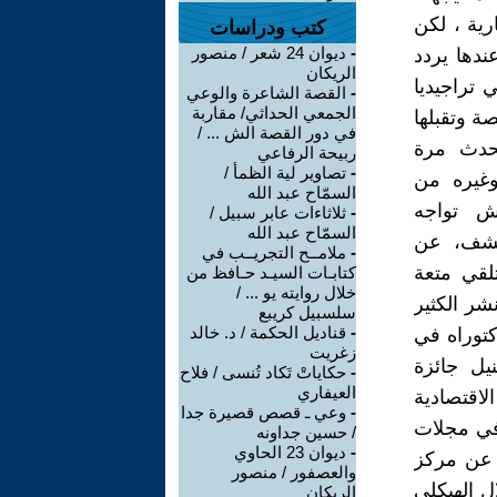
رية ، لكن
كتب ودراسات
-
ديوان 24 شعر / منصور
ندها يردد
الريكان
 تراجيديا
-
القصة الشاعرة والوعي
الجمعي الحداثي/ مقاربة
ة وتقبلها
في دور القصة الش ... /
لحدث مرة
ربيحة الرفاعي
-
تصاوير لية الظمأ /
وغيره من
السمّاح عبد الله
ش تواجه
-
ثلاثاءات عابر سبيل /
السمّاح عبد الله
تكشف، عن
-
ملامــح التجريــب في
لقي متعة
كتابـات السيـد حـافظ من
خلال روايته يو ... /
نشر الكثير
سلسبيل كريبع
-
قناديل الحكمة / د. خالد
توراه في
زغريت
يل جائزة
-
حكاياتْ تَكاد تُنسى / فلاح
العيفاري
لاقتصادية
-
وعي ـ قصص قصيرة جدا
في مجلات
/ حسين جداونه
-
ديوان 23 الحاوي
 عن مركز
والعصفور / منصور
لاختلال الهيكلي
الريكان