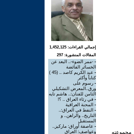
إجمالي القراءات: 1,452,125
المقالات المنشورة: 297
-
-ممر الضوء-.. البعد عن
الخسائر الفائضة
-
عبد الكريم كاصد .. (45 )
كتاباً وأكثر
-
رسوم على
ورق..المعرض التشكيلي
الثامن للفنان:.. هاشم تايه
-
في رثاء العراق .. ؟!
-
المحنة العراقية
-
النفط في العراق:..
التاريخ.. والراهن.. و
المستقبل
-
عاصفة أوراق: ماركيز..
وعواصف: العراق
 مجموعته