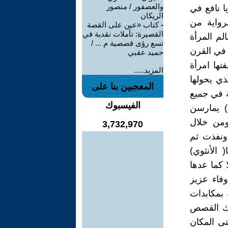
والعصفور / منصور
ا نافع في
الريكان
رواية من
-
كتاب «عين على القصة
القصيرة: تأملات نقدية في
لم المرأة
تسع رؤى قصصية م ... /
 في القرن
حميد عقبي
تها امرأة
المزيد.....
ي يحولها
المعجبين بنا على
ة في جميع
الفيسبوك
 يمارسن
ن نوضح ومن خلال
3,732,970
ونفذت ثم
 الأنثوي)
ا كما عدها
وفاء عزيز
 على(9) قصص محملة بمكابدات
لك القصص
تى المكان