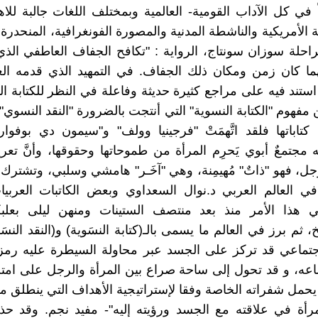
ً في كل الآداب القومية- العالمية وبمختلف اللغات جالبة للاه
ة الأمريكية والناشطة المدنية والمصورة الفونغرافية، المنحدر
لراحلة سوزان سونتاج، الرواية : "تكافح الجفاف العاطفي الذ
هما كان زمن ومكان ذلك الجفاف. في التمهيد الذي قدمه ا
استند فيه على مراجع كثيرة حديثة وفاعلة في النظر للكتابة ال
مفهوم "الكتابة النسوية" التي أنتجت بالضرورة "النقد النسوي" ل
كتاباتها فلقد اتَّهمَتْ "فرجينيا وولف" و"سيمون دي بوفوا
َّه مجتمعٌ أبوي يَحرِم المرأة من طموحاتها وحقوقها، وأنَّ تع
الرجل، فهو "ذاتٌ" مُهيمِنة، وهي "آخَـر" هامشي وسلبي، وتشتر
في العالم العربي د.نوال السعداوي وبعض الكاتبات العربيا
هذا الأمر منذ بعد منتصف الستينات ومنهن ليلى بعلب
، ثم برز في العالم ما يسمى بالـ(كتابة النسَوية) و(النقد النس
جتماعي قد تركز على الجسد عبر محاولة السيطرة عليه رمزياً 
ه، و قد تحول إلى ساحة صراع بين المرأة والرجل على امتلا
يحمل شفراته الخاصة وفقا لإستراتيجية الأهداف التي ينطلق م
رأة في علاقته مع الجسد ورؤيته إليه"- مفيد نجم. وقد حذ