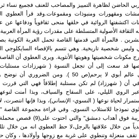
عربي الحاضن لظاهرة التمييز والمصاحب للعنف فجميع نساء ثري
همشات ومقهورات ومنبوذات ومقموعات.وقد قرأ العطوي ال
ات اكتشفتها الروائية في خلقها منحى ثقافوياً ودفاعها عن عا
 الثقافة الأصولية المتسلطة على مقدرات رؤية المرأة العربية
عشرين . فالمرأة التي قدمتها القاصة تحمل الغربة الكونية بصف
 وليس شخصية تاريخية. وهي تتسم بالإقصاء السايكلوجي الذ
خارج مكونات شخصيتها وهويتها الأنثوية. ويرى العطوي أن القاص
ا قد سعت إلى أن تجعل النسوة ( شهرزادات مستلبات)
حياتهن في عالم أبوي لا يرحم(ص 50 ). ومن الضروري أ
في أن ( شهرزاد) لم تكن مستلبة إطلاقاً فهي التي قررت 
ر الروي الليلي، على السفاح والسياف، وبذا أمنت لنوعها(
تمرار لحياة نوعها ( النسوي- الإنساني)، وبذا فإنها انتصرت، ل
طوي نموذجا للاستلاب النسوي. وفي قراءة مجموعة القاصة "
أوغلي" "غريبة فوق أهداب دمشق" والتي احتوت
ياً من خلال علاقتها بالرجل،لا حظ العطوي انه من خلال ت
 تقف منعزلة وتنطوي على غربة مع زوجها وأولادها ، وكان ح