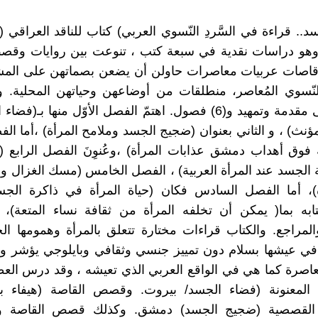
د.. قراءة في السَّردِ النّسوي العربي) كتاب للناقد العراقي (
وهو دراسات نقدية في سبعة كتب ، تنوعت بين روايات وق
وقاصات عربيات معاصرات حاولن أن يضعن بصماتهن على المشه
لنّسوي المُعاصر، منطلقات من أوضاعهن وحياتهن المحلية. 
الكتاب على مقدمة وتمهيد و(6) فصول. اهتمّ الفصل الأوّل منها بـ
ؤنث) ، و الثاني بعنوان (ضجيج الجسد وملامح المرأة) ،أما الف
 فوق أهداب دمشق عذابات المرأة) ،وعُنوِنَ الفصل الرابع (ح
ة الجسد عند المرأة العربية) ، الفصل الخامس (مسك الغزال و
ة)، أما الفصل السادس فكان (حياة المرأة في ذاكرة الجس
ابه بما( يمكن أن تخلفه المرأة من ثقافة نساء المتعة)، 
المراجع. والكتاب قراءات مختارة تتعلق بالمرأة وهمومها الخ
 في عيشها بسلام دون تمييز جنسي وثقافي وبايلوجي يؤشر و
معاصرة كما هي في الواقع العربي الذي تعيشه ، وقد درس الع
ع) المعنونة (فضاء الجسد/ بيروت. وقصص القاصة (هيفاء ب
 القصصية (ضجيج الجسد) دمشق. وكذلك قصص القاصة وف