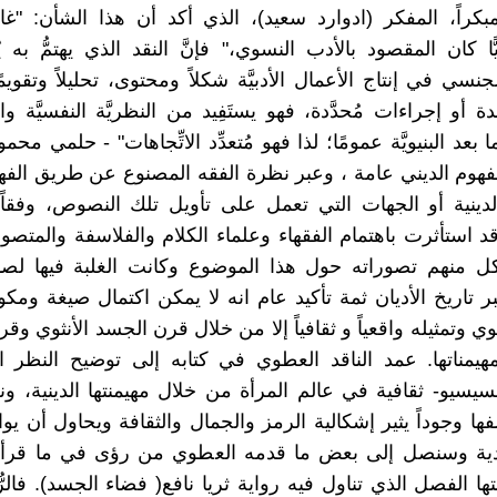
كراً، المفكر (ادوارد سعيد)، الذي أكد أن هذا الشأن: "غ
ًا كان المقصود بالأدب النسوي،" فإنَّ النقد الذي يهتمُّ به ي
لجنسي في إنتاج الأعمال الأدبيَّة شكلاً ومحتوى، تحليلاً وتقويمًا
ة أو إجراءات مُحدَّدة، فهو يستَفِيد من النظريَّة النفسيَّة وال
 بعد البنيويَّة عمومًا؛ لذا فهو مُتعدِّد الاتِّجاهات" - حلمي محمو
مفهوم الديني عامة ، وعبر نظرة الفقه المصنوع عن طريق الف
ينية أو الجهات التي تعمل على تأويل تلك النصوص، وفقاً 
قد استأثرت باهتمام الفقهاء وعلماء الكلام والفلاسفة والمتصو
ل منهم تصوراته حول هذا الموضوع وكانت الغلبة فيها لصا
بر تاريخ الأديان ثمة تأكيد عام انه لا يمكن اكتمال صيغة ومك
وي وتمثيله واقعياً و ثقافياً إلا من خلال قرن الجسد الأنثوي وقر
هيمناتها. عمد الناقد العطوي في كتابه إلى توضيح النظر 
لسيسيو- ثقافية في عالم المرأة من خلال مهيمنتها الدينية، ون
فها وجوداً يثير إشكالية الرمز والجمال والثقافة ويحاول أن ي
ندية وسنصل إلى بعض ما قدمه العطوي من رؤى في ما قرأ
 الفصل الذي تناول فيه رواية ثريا نافع( فضاء الجسد). فالرُّ