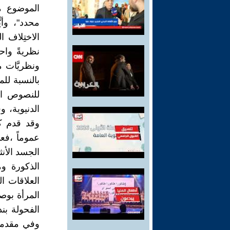
الموضوع مب
محدد"، وأيّ
الاختِلاف ا
نظريةً واحد
ونظريَّات ما
بالنسبة لل
للنصوص الد
الدنيوية، و
وقد قدم ك
عموماً ،فع
الجسد الأنث
الذكورة وم
العلاقات ا
المرأة بوص
الفحولة ب
وفي مقدمتها