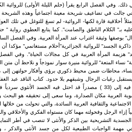
ذلك. وفي الفصل الرابع يقرأ (حلم الليلة الأولى) للروائية الك
لتي جالت في تضاعيف شريحة معينة اجتماعياً وهذه الشريحة تع
ثلاً أخلاقية قارة لكنها- الروائية- لم تسعَ للتوغل في تلك العو
يه بـ" الكلام الناطق والصامت". كما يتابع العطوي رواية " حن
" بوصفها وثيقة اغتراب عند المرأة العربية. وفي الفصل ال
ذاكرة الجسد" للروائية الجزائرية"أحلام مستغانمي" مؤكدا أن
يد" هزيمة المرأة العربية في كل مجالات الحياة". وفي الف
 نساء المتعة" للروائية منيرة سوار نموذجاً و نلاحظ أن متن ال
 نساء، محاطات ضمن محيط ذكوري برؤى وأفكار حولتهن إلى م
تقبل رغبات الرجال وشبقهم بلا حدود. كتاب الناقد عبد الغف
الذي يعود فيه إلى (33 ) مصدراً قد احتل فيه الجسد الأنثوي سردي
نسوية العربية مكان الصدارة، وما سعى إلى تحقيقه هو البحث 
لاجتماعية والثقافية العربية السائدة، والتي تحولت من خلالها الم
ياً إزاء الرجل وفحولته مهما كان مستواه الفكري والأخلاقي وال
الجسدية التشريحية بين الذكر والأنثى لا تنصب في أطر التمايز 
ي مهمة الواجبات الطبيعية لكل من جسد الأنثى والذكر ، و