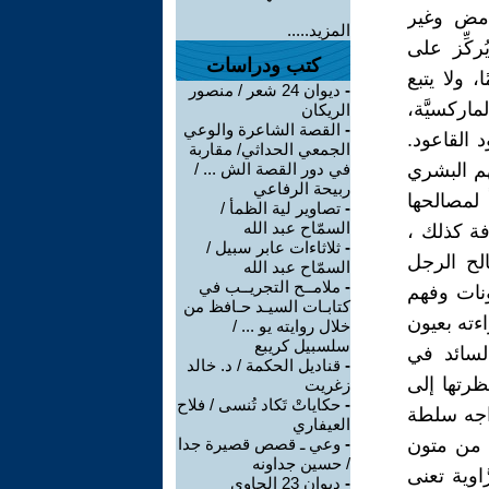
امض وغير
المزيد.....
ُركِّز على
كتب ودراسات
، ولا يتبع
-
ديوان 24 شعر / منصور
ماركسيَّة،
الريكان
-
القصة الشاعرة والوعي
د القاعود.
الجمعي الحداثي/ مقاربة
هم البشري
في دور القصة الش ... /
ربيحة الرفاعي
لمصالحها
-
تصاوير لية الظمأ /
السمّاح عبد الله
فة كذلك ،
-
ثلاثاءات عابر سبيل /
لح الرجل
السمّاح عبد الله
-
ملامــح التجريــب في
ونات وفهم
كتابـات السيـد حـافظ من
اءته بعيون
خلال روايته يو ... /
سلسبيل كريبع
السائد في
-
قناديل الحكمة / د. خالد
ظرتها إلى
زغريت
-
حكاياتْ تَكاد تُنسى / فلاح
واجه سلطة
العيفاري
 من متون
-
وعي ـ قصص قصيرة جدا
/ حسين جداونه
اوية تعنى
-
ديوان 23 الحاوي