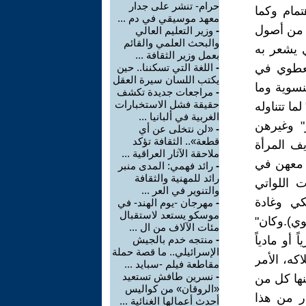
حرام- تنشر على جدار
تمام وكما
معهد موسيقي في دم ...
ة من أصول
-
وزير التعليم العالي
والبحث العلمي والقائم
ي يشعر به
بعمل وزير الثقافة ...
لعطوي في
-
اللغة التي تسكننا.. حين
يكتب اللسان سيرة العقل
نسوية وما
-
مراجعات جديدة تكشف
حقيقة فشل الاستخبارات
ما تتناوله
الغربية في ألبانيا ...
ر" وغيرهن
-
«لن نتخلى عن أي
قطعة».. الثقافة تؤكد
ريف المرأة
ملاحقة الآثار العراقية ...
ك معهن في
-
رائد فهمي: المدى منبر
رائد للمهنية والثقافة
ت اللواتي
والتنوير في العر ...
كي وغادة
-
مهرجان -يوم الهند- في
موسكو يستعد لاستقبال
َوي).وكان"
مئات الآلاف من ال ...
أو مادياً
-
منتجه خدم بالجيش
الإسرائيلي.. ما قصة حملة
كه، الأمر
مقاطعة فيلم -سبايد ...
-
نسرين طافش تستعيد
نها كل من
«الروقان» من كواليس
ر من هذا
أحدث أعمالها الغنائية ...