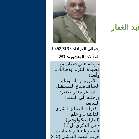
بد الغفار
إجمالي القراءات: 1,452,313
المقالات المنشورة: 297
-
رحلة علي عيدان مع
قصيدة النثر:.. و(هنالك..
وأبعد)
-
الأول من أيار..وبناة
الحياة..صناع المستقبل
-
الشاعر منذر خضير:..
ورحلته إلى السماء
السابعة
-
قدرات الدماغ البشري
الفائقة:.. و علم
(الباراسيكولوجي)
-
في الذكرى ال(11
)لسقوط نظام عصابات
حزب البعث الفاشي (2 -2