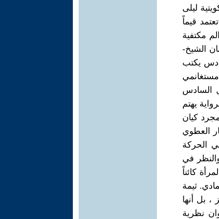
ويتية ليلى
تمد قيماً
الم مكتفية
ان الشيخ-
سادس يكتب
 مستغانمي
صل السادس
رواية يهتم
جرد كيان
ار العطوي
اً في الحركة
والنظر في
رأة كائناً
مادي. ثيمة
، بل أنها
ان نظرية