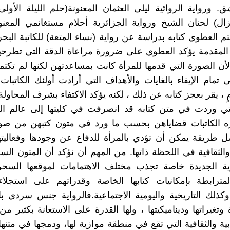
. ورواية الروائية ليلى العثمان المعنونة(حلم الليلة الأولى
ل) لحنان الشيخ ورواية الجزائرية أحلام مستغانمي المعنو
 العطوي كتابه بدراسة عن رواية (نساء المتعة) للكاتبة البحري
لمقدمة يؤكد العطوي على ضرورة مراعاة الدقة التي تطرحها
لأن الصورة التي قدمها للمرأة كانت بمساعدتهن لكنها لم تكت
 تمام الإيفاء بالغايات والأهداف التي أرادت أولئك الكاتبات 
ٍ ، يقر بعجز كتابه عن ذلك ، لكنه يؤكد الاكتفاء بشرف المحاولة
لتي وردت في متن كتابه قد انصرفت في كليتها إلى عالم ال
 الكاتبات قضاياهن بحسب ما ورد في متون كتبهن من صو
ل طريقة يمكن أن تؤدي بالمرأة للدفاع عن وجودها وفعاليته
 والثقافية في اللحظة ذاتها. من المهم أن نؤكد أن المتون الس
ية الجديدة خاصة تجذب مختلف الاهتمامات لموقعها السحر
لمترابطة بإمكانيات كتابها الخاصة وقدراتهم على استجلاء
ذلك التاريخية واليومية الاجتماعية.فالرواية جنس سردي با
وتغيراتها وديناميكيتها ، ولها القدرة على الاستعانة بكثير من
دبية والثقافية التي تقع في منطقة موازية لها، ودمجها في متنها