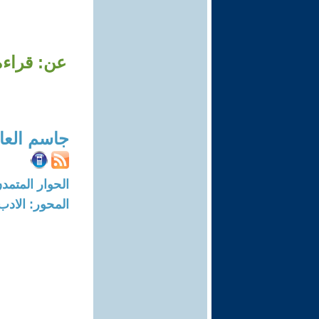
عن: قراءة 
جاسم العا
الحوار المتمدن-العدد: 4451 - 14
المحور: الادب