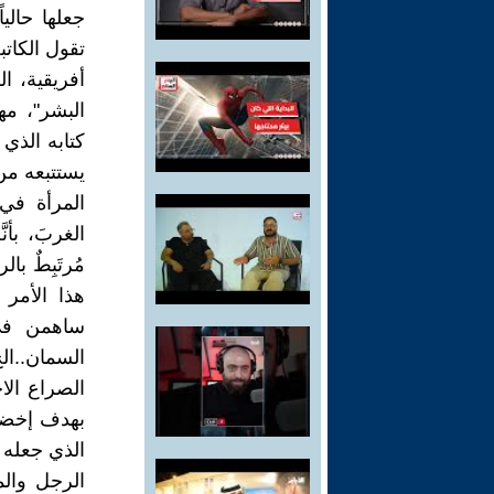
جعلها حاليا
تقول الكاتب
أفريقية، ا
البشر"، م
كتابه الذي 
يستتبعه من 
المرأة في 
الغربَ، بأن
مُرتَبِطٌ ب
هذا الأمر 
ساهمن في 
السمان..الخ
الصراع الا
بهدف إخضاع
الذي جعله 
الرجل والم