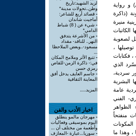
لزيد الشهيد:تاريخ
) و رواية
وطن..تحولات مدينة*
نة (ذاكرة
-
قصائد أربع للشاعر:
أماجيت شاندان
نية منيرة
-
شيء عن ( 8) شباط
 الكاتبات
الدامي*
-
من الأشرعة يتدفق
مل لصعوبة
النهر.. للناقد- مقداد
مسعود-..وبعض الملاحظا
توصيلها ،
...
 ، فكتابات
-
تتبع الأثر وملامح المكان
في:- ذاكرة الزمن-للقاص
سّرد الذي
رمزي حسن
ر سردية،
-
جاسم العايف يدخل أفق
المعاينة الثقافية
ا البشرية
ردية عامة
المزيد.....
ي- الفني
 الظواهر
اخبار الأدب والفن
ت منفتحاً
-
مهرجان مالمو ينطلق
اليوم بموسيقى وفعاليات
 المكونات
وأطعمة من مختلف أن ...
 ، وهذا ما
-
سوريا...عبارة -المعازف