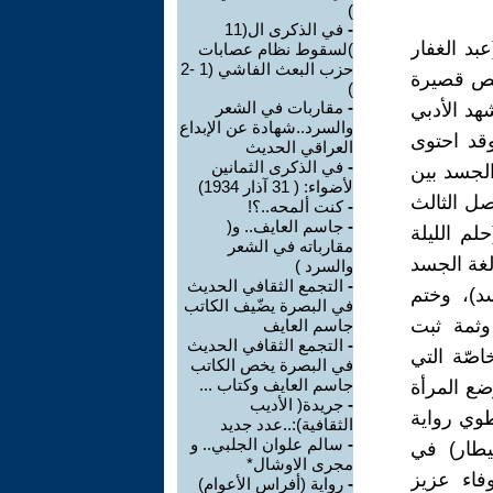
)
-
في الذكرى ال(11
عبد الغفار
)لسقوط نظام عصابات
حزب البعث الفاشي (1 -2
صص قصيرة
)
-
مقاربات في الشعر
د الأدبي
والسرد..شهادة عن الإبداع
وقد احتوى
العراقي الحديث
-
في الذكرى الثمانين
(فضاء الجسد بين
لأضواء: ( 31 آذار 1934)
صل الثالث
-
كنت ألمحه..؟!
-
جاسم العايف.. و(
لم الليلة
مقارباته في الشعر
لغة الجسد
والسرد )
-
التجمع الثقافي الحديث
د)، وختم
في البصرة يضّيف الكاتب
وثمة ثبت
جاسم العايف
-
التجمع الثقافي الحديث
اصّة التي
في البصرة يخص الكاتب
جاسم العايف وكتاب ...
ضع المرأة
-
جريدة( الأديب
طوي رواية
الثقافية):..عدد جديد
-
سالم علوان الجلبي.. و
يطار) في
مجرى الاوشال*
اء عزيز
-
رواية (أفراس الأعوام)