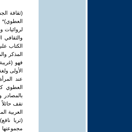
(ثقافة الجس
العطوي)* 
لروائيات 
والثقافي ا
المذكر والم
فهو (غريبة
الأولى ولغ
عند المرأ
العطوي كت
بالمصادر و
تقف حائلاً
العربية ال
(ثريا ناف
مجموعتها