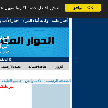
موافق - OK
لتوفير افضل خدمة لكم ولتسهيل عملي
أخبار عامة
-
وكالة أنباء المرأة
-
اخبار الأدب و
الموقع
يسارية
"من أج
حاز ال
إذا لديك
الزوار
اضافة/خدمات
بحث/الارشيف
الصفحة الرئيسية
-
الادب والفن
-
جاسم العايف
-
تبرعاتكم