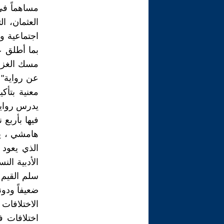
مساهماً في 
العثمان، ا
اجتماعية وم
بما أطلق عل
مسك الغزال
عن رواية" 
معنية بتأك
يدرس رواية"
فيها بأربع
هامشي ، يس
الأدبية ال
سلم القيم ا
ضعيفاً ودون
الاختلافات 
اختلافات ف