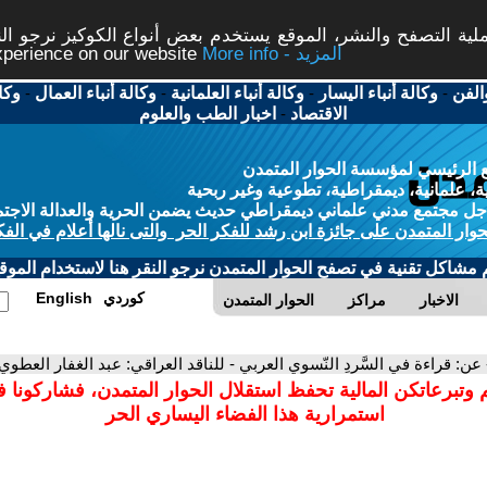
ة التصفح والنشر، الموقع يستخدم بعض أنواع الكوكيز نرجو النق
More info - المزيد
experience on our website
الفن
-
وكالة أنباء اليسار
-
وكالة أنباء العلمانية
-
وكالة أنباء العمال
-
وكا
الاقتصاد
-
اخبار الطب والعلوم
 الرئيسي لمؤسسة الحوار المتمدن
، علمانية، ديمقراطية، تطوعية وغير ربحية
ل مجتمع مدني علماني ديمقراطي حديث يضمن الحرية والعدالة الاجتم
حوار المتمدن على جائزة ابن رشد للفكر الحر والتى نالها أعلام في الفك
م مشاكل تقنية في تصفح الحوار المتمدن نرجو النقر هنا لاستخدام الموقع
كوردي
English
الاخبار
مراكز
الحوار المتمدن
 عن: قراءة في السَّردِ النّسوي العربي - للناقد العراقي: عبد الغفار العطوي
 وتبرعاتكن المالية تحفظ استقلال الحوار المتمدن، فشاركونا 
استمرارية هذا الفضاء اليساري الحر