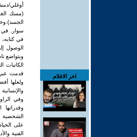
أوغلي/دمشق
(مسك الغزا
الجسد).وختم
سوار. في ا
في كتابه، 
الوصول إلى
وبتواضع تام
الكاتبات ا
قدمت عبره
اخر الافلام
ولعلها أفض
والإنسانية
وفي الراو
وقدراتها ا
الشخصية وك
على الحياة 
الفنية والأ