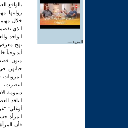
بالواقع ال
روايتها م
خلال مهيمن
الذي تقضمه
الواحد وال
المزيد.....
نهج معرفي
أيدلوجياً 
متون قصصه
المرويات 
انتصرت، عب
ديمومة الاس
الناقد الع
المرأة جسد
فأن المرأة