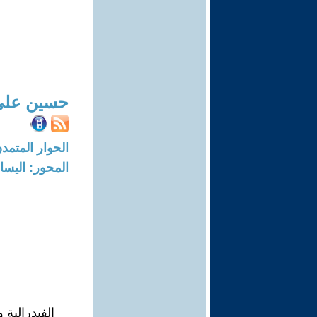
ا
حسين علي
الحوار المتمدن-العدد: 1273 - 5
المحور: اليسار
الفيدرالية 