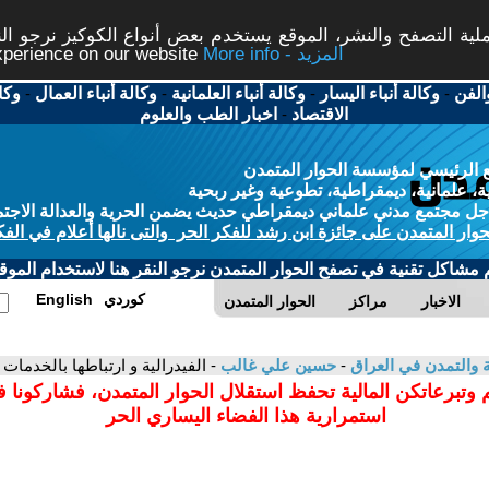
ة التصفح والنشر، الموقع يستخدم بعض أنواع الكوكيز نرجو النق
More info - المزيد
experience on our website
الفن
-
وكالة أنباء اليسار
-
وكالة أنباء العلمانية
-
وكالة أنباء العمال
-
وكا
الاقتصاد
-
اخبار الطب والعلوم
 الرئيسي لمؤسسة الحوار المتمدن
، علمانية، ديمقراطية، تطوعية وغير ربحية
ل مجتمع مدني علماني ديمقراطي حديث يضمن الحرية والعدالة الاجتم
حوار المتمدن على جائزة ابن رشد للفكر الحر والتى نالها أعلام في الفك
م مشاكل تقنية في تصفح الحوار المتمدن نرجو النقر هنا لاستخدام الموقع
كوردي
English
الاخبار
مراكز
الحوار المتمدن
ية والتمدن في العراق
-
حسين علي غالب
- الفيدرالية و ارتباطها بالخدمات 
 وتبرعاتكن المالية تحفظ استقلال الحوار المتمدن، فشاركونا 
استمرارية هذا الفضاء اليساري الحر