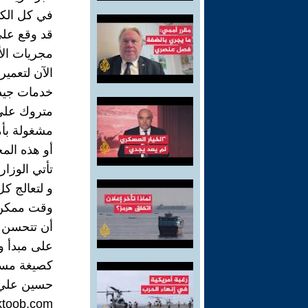
في كل الكتب
قد وقع على
مجريات الأ
الآن لتعمير
خدمات جيدة
متروك على 
مشغولة بأم
أو هذه الم
تأتي الوزار
و لتعالج ك
وقت ممكن م
أن تتحسن ح
على مبدأ و 
كصيغة مست
حسين علي 
toob.com