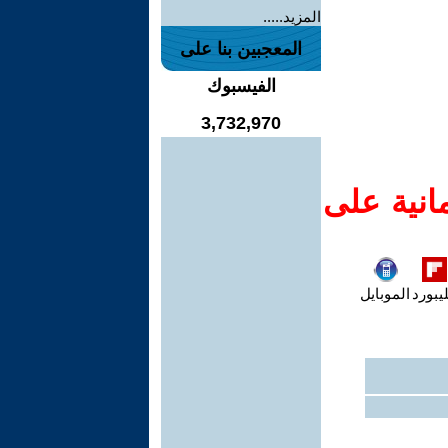
المزيد.....
المعجبين بنا على
الفيسبوك
3,732,970
انية على
يبورد
الموبايل