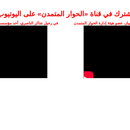
شترك في قناة «الحوار المتمدن» على اليوتيوب
ز، عضو هيئة إدارة الحوار المتمدن
في رحيل شاكر الناصري، أحد مؤسسي 