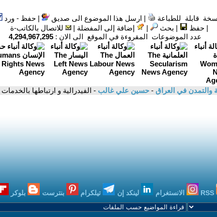
سخة قابلة للطباعة
|
ارسل هذا الموضوع الى صديق
|
حفظ - ورد
|
حفظ
|
بحث
|
إضافة إلى المفضلة
|
للاتصال بالكاتب-ة
عدد الموضوعات المقروءة في الموقع الى الان :
4,294,967,295
ية والتمدن في العراق
-
حسين علي غالب
- الفيدرالية و ارتباطها بالخدمات 
RSS
الانستغرام
لينكد إن
تيلكرام
بنترست
بلوكر