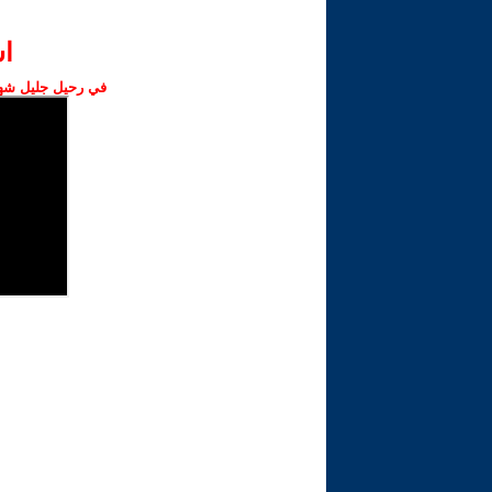
ا‫
في رحيل جليل شهبا