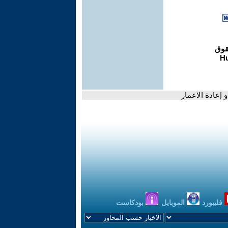
و إعادة الاعمار
فليبورد
الموبايل
بودكاست