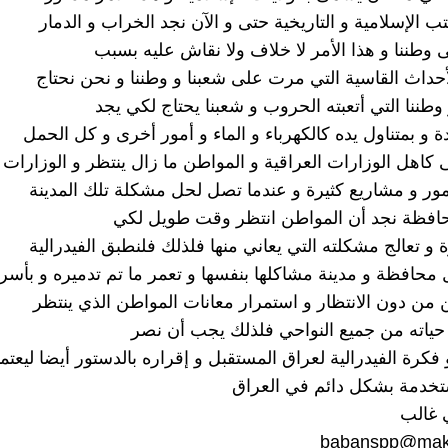
 الإسلامية و التاريخية حتى و الآن نجد الخراب و الدمار
 وطننا و هذا الأمر لا خلاف ولا نقاش عليه بسبب
حداث القاسية التي مرت على شعبنا و وطننا و نحن نحتاج
 وطننا التي أتعبته الحروب و شعبنا يحتاج لكي يجد
 و بمتناول يده كالكهرباء و الماء و أمور أخرى و كل الحمل
كاهل الوزارات العراقية و المواطن ما زال ينتظر و الوزارات ا
ور و مشاريع كثيرة و عندما تصل لحل مشكلة تلك المدينة
حافظة نجد أن المواطن انتظر وقت طويل لكي
ة و تعالج مشكلته التي يعاني منها فلذلك فلنطبق الفيدرالية
ل محافظة و مدينة مشاكلها بنفسها و تعمر ما تم تدميره و بأسر
ن دون الانتظار و استمرار معانات المواطن الذي ينتظر
ياته من جميع النواحي فلذلك يجب أن نصر
فكرة الفيدرالية لعراق المستقبل و إقراره بالدستور أيضا ليعتم
خدمة بشكل دائم في العراق
غالب
babanspp@mak