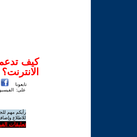
كيف تدعم-
الانترنت؟
تابعونا
على:
الفيسب
رأيكم مهم للج
للاطلاع وإضافة
تعليقات الف