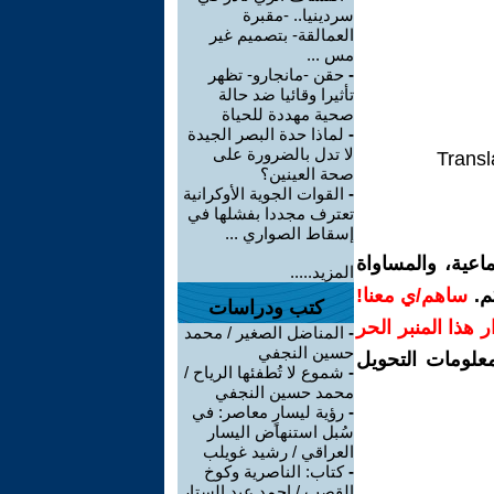
سردينيا.. -مقبرة
العمالقة- بتصميم غير
مس ...
-
حقن -مانجارو- تظهر
تأثيرا وقائيا ضد حالة
صحية مهددة للحياة
-
لماذا حدة البصر الجيدة
لا تدل بالضرورة على
Transl
صحة العينين؟
-
القوات الجوية الأوكرانية
تعترف مجددا بفشلها في
إسقاط الصواري ...
اعية، والمساواة
المزيد.....
م.
ساهم/ي معنا!
كتب ودراسات
رار هذا المنبر الحر
-
المناضل الصغير / محمد
حسين النجفي
معلومات التحويل
-
شموع لا تُطفئها الرياح /
محمد حسين النجفي
-
رؤية ليسارٍ معاصر: في
سُبل استنهاض اليسار
العراقي / رشيد غويلب
-
كتاب: الناصرية وكوخ
القصب / احمد عبد الستار