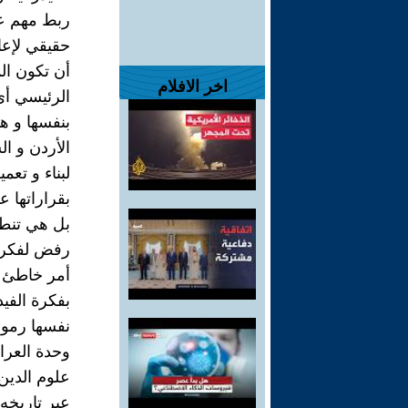
ربط مهم عل
حقيقي لإعاد
أن تكون ال
اخر الافلام
الرئيسي أي 
بنفسها و ه
الأردن و ا
لبناء و تعم
بقراراتها ع
بل هي تنطلق
رفض لفكرة ا
أمر خاطئ ل
بفكرة الفي
نفسها رموز 
وحدة العرا
علوم الدين
عبر تاريخه 