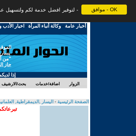
موافق - OK
لتوفير افضل خدمة لكم ولتسهيل عملي
أخبار عامة
-
وكالة أنباء المرأة
-
اخبار الأدب و
الموقع
يسارية
"من أج
حاز ال
إذا لديك
الزوار
اضافة/خدمات
بحث/الارشيف
الصفحة الرئيسية
-
اليسار ,الديمقراطية, العلمان
تبرعاتكم