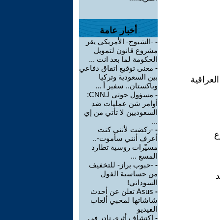
أخبار عامة
-
-الشيوخ- الأمريكي يقر
مشروع قانون لتمويل
الحكومة لما بعد انت ...
-
معنى توقيع اتفاق دفاعي
بين السعودية وتركيا
لعراقية
وباكستان.. سفير أ ...
-
مسؤول حوثي لـCNN:
أوامر شن عمليات ضد
السعوديين لا تأتي من إي
...
-
-ركضت لأنني كنت
ع
أعرف أنني سأموت-..
مسيّرات روسية تطارد
المسع ...
-
-حبوب براز- للتخفيف
من حساسية الفول
د
السوداني!
-
Asus تعلن عن أحدث
شاشاتها لمحبي ألعاب
الفيديو
-
اكتشاف أثري نادر في