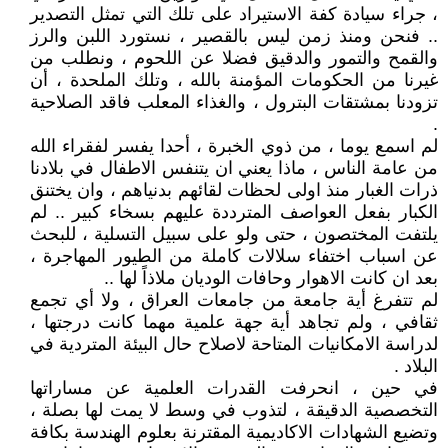
، جراء سيادة كفة الاستيراد على تلك التي تمثل التصدير
.. فنحن ومنذ زمن ليس بالقصير ، نستورد اللبن والرز
والقمح والتمور والدقيق فضلا عن اللحوم ، ونطلب من
غيرنا من الحكومات المؤمنة بالله ، وتلك الملحدة ، أن
تزودنا بمشتقات البترول ، والغذاء المعلب فاقد الصلاحية
.
لم اسمع يوما ، من ذوي الخبرة ، أحدا يفسر لفقراء الله
من عامة الناس ، ماذا يعني ان يتنفس الاطفال في بلادنا
ذرات الغبار منذ اولى لحظات لقائهم بدنياهم ، وان يختنق
الكبار بفعل العواصف المترددة عليهم بسخاء كبير .. لم
يلتفت المختصون ، حتى ولو على سبيل التسلية ، للبحث
عن اسباب اختفاء سلالات كاملة من الطيور المهاجرة ،
بعد ان كانت الاهوار وحافات الوديان ملاذاً لها ..
لم تتفرغ أية جامعة من جامعات العراق ، ولا أي تجمع
ثقافي ، ولم تجاهد أية جهة علمية مهما كانت درجتها ،
لدراسة الامكانيات المتاحة لاصلاح حال البيئة المتردية في
البلاد .
في حين ، انحرفت القدرات العلمية عن مساراتها
التخصصية الدقيقة ، لتذوب في وسط لا يمت لها بصلة ،
وتضيع الشهادات الاكاديمية المقترنة بعلوم الهندسة بكافة