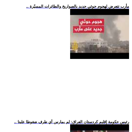
.. مأرب تتعرض لهجوم حوثي جديد بالصواريخ والطائرات المسيّرة
.. رئيس حكومة إقليم كردستان العراق: لم يمارس أي طرف ضغوطا علينا