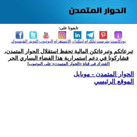
تابعونا على:
بودكاست
بنترست
تيلكرام
لينكدإن
الانستغرام
اليوتيوب
التويتر
الفيسبوك
تبرعاتكم وتبرعاتكن المالية تحفظ استقلال الحوار المتمدن،
فشاركونا في دعم استمرارية هذا الفضاء اليساري الحر
[اشترك في قناة ‫«الحوار المتمدن» على اليوتيوب]
الحوار المتمدن - موبايل
الموقع الرئيسي