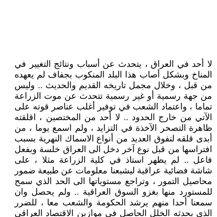
لا أحد في العراق ، يتحدث عن أسباب ونتائج التغيير في
المناخ وبشكل أصاب هذا البلد المنكوب بجفاف لم يعهده
من قبل ، وخلال مجمل تاريخه القديم والحديث .. وليس
من جهة رسمية أو غير رسمية تتحدث عن موت الزراعة
تماما ، واعتماد الشعب في توفير أغلب عناصر قوته على
الآتي من خارج الحدود .. لا أحد من المختصين ، اقلقته
ظاهرة التصحر الآخذة في التزايد ، ولم اسمع يوما ، من
أبدى قلقه لنفوق العديد من أنواع الاسماك النهرية بسبب
افتراسها من قبل نوع آخر دخل الى العراق خلسة وبفعل
فاعل .. لم يظهر استاذ في كلية الزراعة مثلا ، على
شاشة فضائية عراقية ليشبعنا معلومات عن طبيعة ضمور
محاصيل التمور ، وتراجع مستوياتها الى الحد الذي سمح
للمستورد منها بغزو السوق العراقية .. ولم يحصل وان
سمعنا أحدا منهم يرشد الحكومة والشعب معا ، للضرر
الذي يحدثه الخلل الحاصل في موازين الاقتصاد العراقي