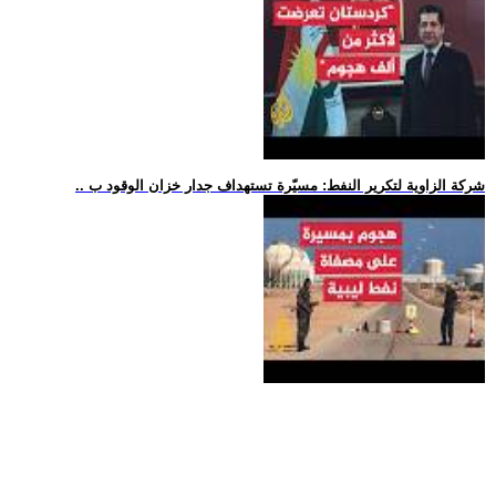
.. شركة الزاوية لتكرير النفط: مسيّرة تستهداف جدار خزان الوقود ب