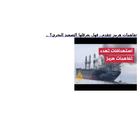
.. تفاهمات هرمز تتقدم.. فهل يعرقلها التصعيد البحري؟