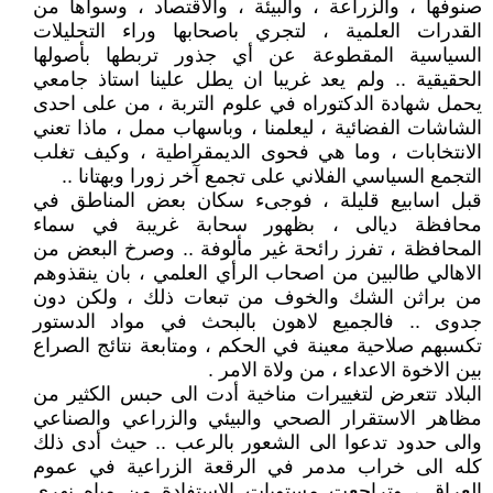
صنوفها ، والزراعة ، والبيئة ، والاقتصاد ، وسواها من
القدرات العلمية ، لتجري باصحابها وراء التحليلات
السياسية المقطوعة عن أي جذور تربطها بأصولها
الحقيقية .. ولم يعد غريبا ان يطل علينا استاذ جامعي
يحمل شهادة الدكتوراه في علوم التربة ، من على احدى
الشاشات الفضائية ، ليعلمنا ، وباسهاب ممل ، ماذا تعني
الانتخابات ، وما هي فحوى الديمقراطية ، وكيف تغلب
التجمع السياسي الفلاني على تجمع آخر زورا وبهتانا ..
قبل اسابيع قليلة ، فوجىء سكان بعض المناطق في
محافظة ديالى ، بظهور سحابة غريبة في سماء
المحافظة ، تفرز رائحة غير مألوفة .. وصرخ البعض من
الاهالي طالبين من اصحاب الرأي العلمي ، بان ينقذوهم
من براثن الشك والخوف من تبعات ذلك ، ولكن دون
جدوى .. فالجميع لاهون بالبحث في مواد الدستور
تكسبهم صلاحية معينة في الحكم ، ومتابعة نتائج الصراع
بين الاخوة الاعداء ، من ولاة الامر .
البلاد تتعرض لتغييرات مناخية أدت الى حبس الكثير من
مظاهر الاستقرار الصحي والبيئي والزراعي والصناعي
والى حدود تدعوا الى الشعور بالرعب .. حيث أدى ذلك
كله الى خراب مدمر في الرقعة الزراعية في عموم
العراق ، وتراجعت مستويات الاستفادة من مياه نهري