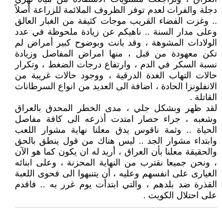
دجلة والفرات لعدم توفر الظروف الملائمة للزراعة أصلاً
.. وغزت الفضاء القريب موجات كثيفة من الغبار العالق
وعلى مدار السنة .. ناهيكم عن زيادة ملحوظة في عدد
الولادات المشوهة ، وقد بانت وبوضوح كبير أمراض لم
تكن معهودة من قبل ، منها امراض المفاصل وزيادة
نسبة السكر في الدم ، وارتفاع درجات الضغط ، وتكرار
حالات التهاب الغدة الدرقية ، ووجود حالات غريبة من
الانفلونزا الحادة ، اضافة الى العديد من انواع السرطانات
القاتلة .
لقد ظهر وبشكل جلي ، مدى الخطر المحدق بالعراق
وشعبه ، جراء حصار امتدت أذرعه الى كافة مفاصل
الحياة .. وثمة ناقوس يدق معلنا نهاية مشوار اللعب
وابتداء مشوار الجد .. ليس هناك من قول ينطق بالحق
والحقيقة معلنا بأن العراق ، أريد له ان يكون كما هو الآن
، ونحن جميعا نقترب من النهاية المحزنة ، وعلى ابنائه
الغيارى على انفسهم وعليه ، أن يتنبهوا الى فحوى اللعبة
القذرة ضد بلدهم ، والتي ابتدأت يوم غرر به .. فاقدم
على احتلال الكويت .