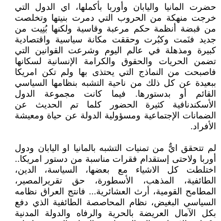
حضرت المانيا واليابان وأوربا بأكملها، اي الدول التي
خرجت منهكة من الحروب التي دمرت بنيتها وتخلصت
من قبضة أنظمة حكم مرعبة وقاسية ولكنها بُنِيت من
جديد فنَمت وكبُرت وحققت مكانة سياسية واقتصادية
كبيرة ومذهلة في عالم اليوم وشرعت القوانين التي
تضمن الحريات والحقوق والكرامة الإنسانية لسكانها
فاصبحت من النماذج التي يحتذى بها ولم تكن امريكا
ببعيدة عن كل ذلك من ناحية التشبه بنظامها السياسي
القائم أو بدستورها. فيما كانت مجموعة الدول
الأسكندنافية كثيرة الحضور كلما تم الحديث عن
الضمانات الإجتماعية ومسؤولية الدولة عن حياة ومعيشة
الأفراد.
لم تتحقق ايٌّ من تمنيات التشبه بالمانيا او اليابان ودول
أوربا ولاحتى إستقدام فقرات مناسبة من دستور امريكا..
اختلطت كل الاشياء مع بعضها، السياسة، الدين،
الطائفية، المذهب، الأسطورة، حق تقريرالمصير،
المطامح القومية، أرث العشائرية... فانتج العراق نظامه
السياسي البغيض، نظام المحاصصة الطائفية الذي دفع
بكل الآمال العريضة بالحرية والرفاه والدولة المدنية