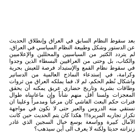
بعد سقوط النظام السابق في العراق وإنطلاق الحديث
عن الدستور وشكل وطبيعة النظام السياسي في العراق،
لم يتردد الكثير من السياسيين والمحللين والإعلاميين
والكتاب، بل وحتى من العراقيين البسطاء الذين وجدوا
في سقوط نظام القمع والإستبداد فرصة للعيش بحرية
وكرامة، في إستدعاء النماذج العالمية من الدساتير
واشكال نُظم الحكم، لم لا، فما يملكه العراق من ثروات
وطاقات بشرية وتاريخ حضاري عريق يمكنه أن يحقق
المعجزات ولسنا أقل منهم شأناً وإن ماعانيناه طوال
فترات حكم البعث الفاشي كان مرعباً ومدمراً وعلينا ان
نستقي منه الدروس والعبر حتى لا نكون في مواجهة
تكرار تجاربه المريرة!!! هكذا كان يتم الحديث حين كانت
الآمال كبيرة وواسعة بوسع خيال السجين الذي غادر
زنزانته حديثا ولكنه لا يعرف الى أين سيذهب؟