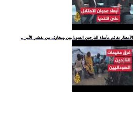
.. الأمطار تفاقم مأساة النازحين السودانيين ومخاوف من تفشي الأمر