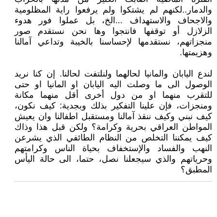
والدمار..لكنهم لم يشتكوا ولم يرفعوا راية المظلومية
والاجحاف والاستهداف ...الخ، بل عملوا فور هدوء
الزلازل أو توقفها فانتجوا وها نحن نستقدم صور
منجزاتهم، نستقدمها لإحساسنا بالخيبة وتداعي آمالنا
وهزيمتها.
لندع اليابان والمانيا لحالهما ولنلتفت لحالنا. إن كنا نريد
الوصول الى ما وصلت اليه اليابان او المانيا او حتى
للتقرب منهما او من دول أخرى أقل منهما مكانة
ومنجزات، فإن علينا التفكير بذلك وبجدية: كيف نكون،
كيف نبني وكيف ننقذ آمالنا ومستقبل اطفالنا وان يعيش
المواطن العراقي بحرية وكرامة؟ ولكن قبل هذا وذاك
كيف يمكننا التخلص من النظام الطائفي الذي يشرعن
النهب والفساد والإستخفاف بحياة الناس وكرامتهم
وحرياتهم والذي سيجعلنا نصل، حتما، الى حالة اليأس
المطبق؟