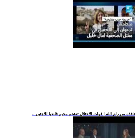
.. نافذة من رام الله | قوات الاحتلال تقتحم مخيم قلنديا للاجئين