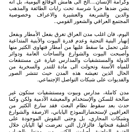
وكرامة الإنسان....الخ الى هامش الوقائع اليومية، بل انه
يشن ضدها حربا شرسة تحت رايات الطائفة والمذهب
والدين والشريعة والعشيرة والاعراف وخصوصية
المجتمع العراقي والشعور القومي..
اليوم، فان اغلب مدن العراق تغرق بفعل الأمطار وبفعل
إنهيار البنية التحتية وعدم قدرة البيوت والأبنية المتداعية
على تحمل ما سقط عليها من أمطار فتهاوى الكثير منها
وأصبحت البيوت والشوارع والساحات العامة ودوائر
الدولة والمستشفيات والمدارس عبارة عن مستنقعات
للمياه الآسنة وتحولت الى مادة للتندر والسخرية من
الحال الذين تعيشه هذه المدن حيث تنتشر الصور
والفديوات على شبكات التواصل الإجتماعي.
مدن كاملة، مدارس وبيوت ومستشفيات ستكون غير
صالحة للسكن والإستخدام والمعيشة الآدمية ولكن وكما
حدث بعد سقوط نظام البعث فقد سارع الكثير من
العراقيين لإستحضارالنموذج الياباني، الارصفة والشوارع
وشبكات المجاري، بل وحتى النقوش الموجودة على
أغطية فتحاتها. فالزلازل التي تعرضت لها اليابان خلال
الفترة الماضية أصابت الكثير من مدنها بالخراب