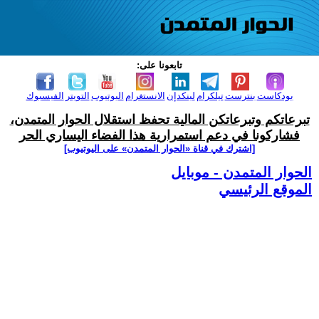
تابعونا على:
بودكاست
بنترست
تيلكرام
لينكدإن
الانستغرام
اليوتيوب
التويتر
الفيسبوك
تبرعاتكم وتبرعاتكن المالية تحفظ استقلال الحوار المتمدن،
فشاركونا في دعم استمرارية هذا الفضاء اليساري الحر
[اشترك في قناة ‫«الحوار المتمدن» على اليوتيوب]
الحوار المتمدن - موبايل
الموقع الرئيسي