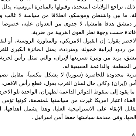
لك، تراجع الولايات المتحدة، وقبولها بالمبادرة الروسية، يدلل
ة، ما بين واشنطن وموسكو، انطلاقا من سياسة لا غالب ول
 دمشق هدفا هامشيا، لا جدوى من العدوان عليه، خصوصا و
 فائدة حسب وجهة نظر القوى الغربية من ضربة.
لاخطر يقول: إن القبول الامريكي، والمناورة الروسية، أو لنقل
من ردود ايرانية خجولة، ومترددة، يمثل الجائزة الكبرى للغر
شق، يزيد من وتيرة تسريعها لإيران، والتي تمثل رأس لحرب
 المنطقة، والداعمة الحقيقية له.
ضربة محدودة للخاصرة (سوريا) لا يشكل مكسباً، مقابل تص
أس (إيران) وكائن حال لسان الغرب يقول، قطع رأس الافعى،
ما يقود إلى سقوط الدوائر الداعمة لطهران، الواحدة تلو الاخرى
لغباء اعتبار امريكا غيرت من سياستها للمنطقة، كونها تؤمن بم
ابل الإبقاء على الاستراتيجية العليا، وهذا يشمل اهدافها، ال
ها، وفي مقدمة سياستها حفظ أمن اسرائيل .
ة