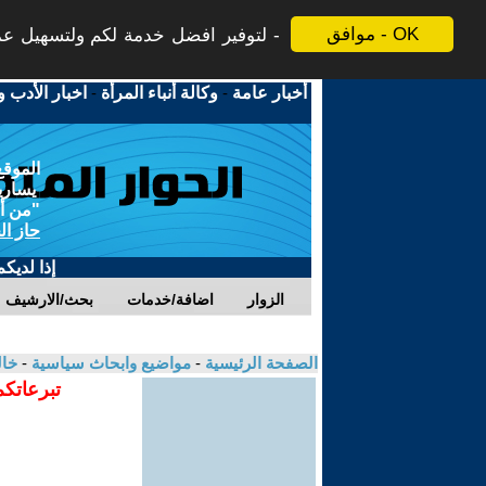
موافق - OK
لتوفير افضل خدمة لكم ولتسهيل عملي
أخبار عامة
-
وكالة أنباء المرأة
-
اخبار الأدب و
الموقع
يسارية
"من أج
حاز ال
إذا لديك
الزوار
اضافة/خدمات
بحث/الارشيف
الصفحة الرئيسية
-
مواضيع وابحاث سياسية
-
خال
تبرعاتكم