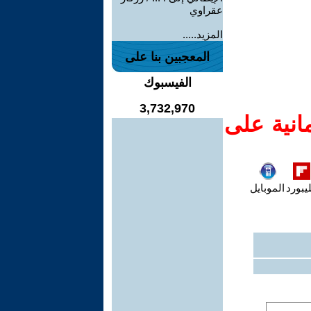
عقراوي
المزيد.....
المعجبين بنا على
الفيسبوك
3,732,970
انية على
يبورد
الموبايل