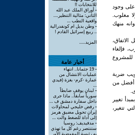
للانتخابات !!
 على وجود
-
أوراق الملك عبد الله
ا مغلوب.
الثاني: مثالية التنظير....
واقعية التطب ...
انه منهك
-
وطن بديل ام كونفدرالية
.. ربيع إسرائيل القادم !
 الاتفاق،
المزيد.....
ب، فإلغاء
ة للمشروع
أخبار عامة
-
19 جثمانا.. انتهاء
ويب ضربة
عمليات الانتشال من
عمارة -كرم- بغزة (فيدي
 أفضل من
...
-
لبنان يوقف ضابطاً
.
سورياً سابقاً.. ماذا جرى
بدأ تغيير
داخل سفارة دمشق ف ...
-
رفض خليجي لمحاولات
تي تتغير،
إيران تحويل مضيق هرمز
إلى أداة للضغط والت ...
-
مدفيديف: روسيا
ستنتصر رغم كل ما تهذي
به رئيسة المفوضية الأور