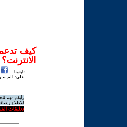
كيف تدعم-
الانترنت؟
تابعونا
على:
الفيسب
رأيكم مهم للج
للاطلاع وإضافة
تعليقات الف