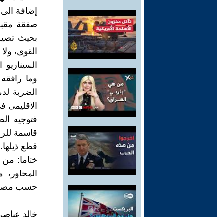
إضافة الى ذ
صفقة مقبل
بحيث تصير
القوى، ولا
السيناريو ا
وما رافقه 
الضربة لدم
الاقليمي في
فتوجيه ال
قاسمة للر
قطع ذيلها. 
ختاما: من ا
المحاور، مق
حسب مصالح
خالد عياصر