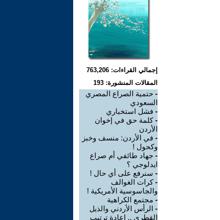
إجمالي القراءات: 763,206
المقالات المنشورة: 193
-
حتمية الصراع المصري
السعودي
-
فشل استخباري
-
كلمة حق في إخوان
الأردن
-
في الأردن: منسف وخبز
وكحول !
-
جهاد طائفي أم صراع
ايدلوجي ؟
-
سنرفع على أي حال !
-
كرات الغوالف
والجاسوسية الأمريكية !
-
مجتمع الكراهية
-
الرأس الأردني والذيل
القطري .. إعادة ترتيب