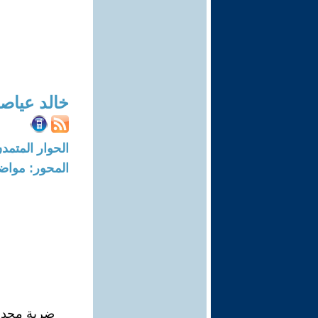
خالد عياص
الحوار المتمدن-العدد: 4215 - 13
المحور: مواض
ضربة محدو