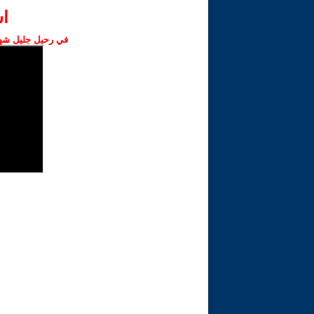
ا‫
في رحيل جليل شهبا