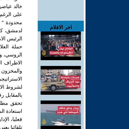
خالد عياص
على الرغم 
محدودة " ل
اخر الافلام
لدمشق، كم
الرئيس الا
حملة العلا
الروسي، وا
الاطراف ال
والمخزون ا
الاستراتيج
لشروط الام
بالمقابل رف
تحقق مطالب
استعادة ال
فعليا، الإد
تلقائيا يع