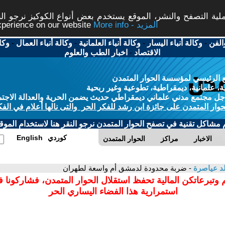
ة التصفح والنشر، الموقع يستخدم بعض أنواع الكوكيز نرجو النق
More info - المزيد
experience on our website
الفن
-
وكالة أنباء اليسار
-
وكالة أنباء العلمانية
-
وكالة أنباء العمال
-
وكا
الاقتصاد
-
اخبار الطب والعلوم
 الرئيسي لمؤسسة الحوار المتمدن
، علمانية، ديمقراطية، تطوعية وغير ربحية
ل مجتمع مدني علماني ديمقراطي حديث يضمن الحرية والعدالة الاجتم
حوار المتمدن على جائزة ابن رشد للفكر الحر والتى نالها أعلام في الفك
م مشاكل تقنية في تصفح الحوار المتمدن نرجو النقر هنا لاستخدام الموقع
كوردي
English
الاخبار
مراكز
الحوار المتمدن
د عياصرة
- ضربة محدودة لدمشق أم واسعة لطهران
 وتبرعاتكن المالية تحفظ استقلال الحوار المتمدن، فشاركونا 
استمرارية هذا الفضاء اليساري الحر