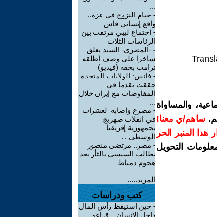
...
-
خيام النزوح في غزة..
واقع إنساني قاس
-
اجتماع ليبي مرتقب بين
الرئاسات الثلاث
-
-المصري- السيد يعلق
Transl
ساخرا على وصف أطلقه
ترامب بحقه (فيديو)
-
فانس: الولايات المتحدة
حققت تقدما في
المفاوضات مع إيران خلال
...
اعية، والمساواة
-
مصرع وإصابة العشرات
م.
ساهم/ي معنا!
في انقلاب صهريج
بجمهورية إفريقيا
رار هذا المنبر الحر
الوسطى ...
-
مصر.. مرتضى منصور
معلومات التحويل
يطالب السيسي بالثأر بعد
هجوم دمياط
المزيد.....
كتب ودراسات
-
حين استيقظ رأس المال
داخل الإنسان .. قراءة