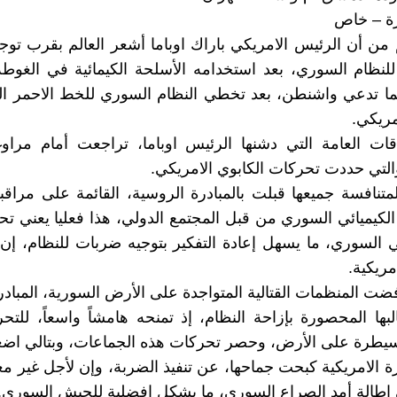
رة – خاص
من أن الرئيس الامريكي باراك اوباما أشعر العالم بقرب توج
لنظام السوري، بعد استخدامه الأسلحة الكيمائية في الغوط
ا تدعي واشنطن، بعد تخطي النظام السوري للخط الاحمر ا
مريكي.
قات العامة التي دشنها الرئيس اوباما، تراجعت أمام مراو
لتي حددت تحركات الكابوي الامريكي.
متنافسة جميعها قبلت بالمبادرة الروسية، القائمة على مراقب
لكيميائي السوري من قبل المجتمع الدولي، هذا فعليا يعني تحي
ي السوري، ما يسهل إعادة التفكير بتوجيه ضربات للنظام، 
ريكية.
ضت المنظمات القتالية المتواجدة على الأرض السورية، المبادرة،
ها المحصورة بإزاحة النظام، إذ تمنحه هامشاً واسعاً، للتحر
سيطرة على الأرض، وحصر تحركات هذه الجماعات، وبتالي اضعا
ارة الامريكية كبحت جماحها، عن تنفيذ الضربة، وإن لأجل غير مع
ني إطالة أمد الصراع السوري، ما يشكل افضلية للجيش السوري.