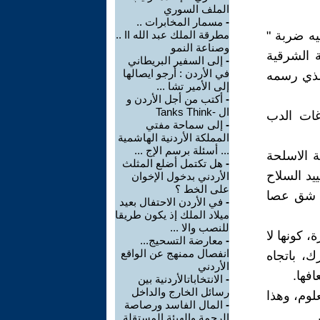
الملف السوري
-
مسمار المخابرات ..
يه ضربة "
مطرقة الملك عبد الله II ..
وصناعة النمو
ة الشرقية
-
إلى السفير البريطاني
في الأردن : أرجو ايصالها
لذي رسمه
إلى الأمير تشا ...
-
أكتب من أجل الأردن و
ال -Tanks Think
غات الدب
-
إلى سماحة مفتي
المملكة الأردنية الهاشمية
... أسئلة برسم الإج ...
ة الاسلحة
-
هل تكتمل أضلع المثلث
يد السلاح
الأردني بدخول الإخوان
على الخط ؟
إن شق عصا
-
في الأردن الاحتفال بعيد
ميلاد الملك إذ يكون طريقا
للنصب والا ...
 كونها لا
-
معارضة التسحيج...
انفصال ممنهج عن الواقع
ك، باتجاه
الأردني
فها.
-
الانتخاباتالأردنية بين
رسائل الخارج والداخل
لوم، وهذا
-
المال الفاسد ورصاصة
الرحمة والهيئة المستقلة