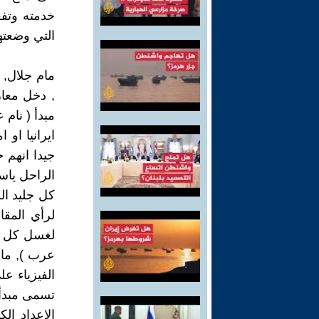
خدمته وتفع
التي وضعته
مام جلال, 
, دخل معا
مبدأ ( نام 
ايرانيا او
جيدا انهم 
الراحل ياسر
كل جليد ال
لرأي المق
لغسل كل ال
عرب ), ما 
الفيزياء عل
تسمى مبدأ 
الاعداد ال