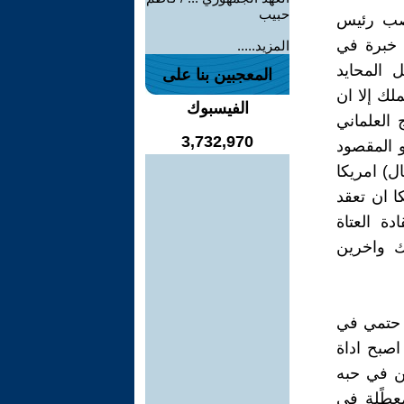
حبيب
نصب رئيس
ن خبرة في
المزيد.....
ل المحايد
المعجبين بنا على
لك إلا ان
الفيسبوك
العلماني
3,732,970
و المقصود
ل) امريكا
ا ان تعقد
ة العتاة
ك واخرين
ر حتمي في
اصبح اداة
ين في حبه
معطًلة في