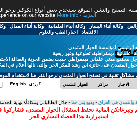
ة التصفح والنشر، الموقع يستخدم بعض أنواع الكوكيز نرجو النق
More info - المزيد
experience on our website
الفن
-
وكالة أنباء اليسار
-
وكالة أنباء العلمانية
-
وكالة أنباء العمال
-
وكا
الاقتصاد
-
اخبار الطب والعلوم
 الرئيسي لمؤسسة الحوار المتمدن
، علمانية، ديمقراطية، تطوعية وغير ربحية
ل مجتمع مدني علماني ديمقراطي حديث يضمن الحرية والعدالة الاجتم
حوار المتمدن على جائزة ابن رشد للفكر الحر والتى نالها أعلام في الفك
م مشاكل تقنية في تصفح الحوار المتمدن نرجو النقر هنا لاستخدام الموقع
كوردي
English
الاخبار
مراكز
الحوار المتمدن
ية والتمدن في العراق
-
وديع بتي حنا
- جلال الطالباني ومكافأة نهاية الخدمة
 وتبرعاتكن المالية تحفظ استقلال الحوار المتمدن، فشاركونا 
استمرارية هذا الفضاء اليساري الحر