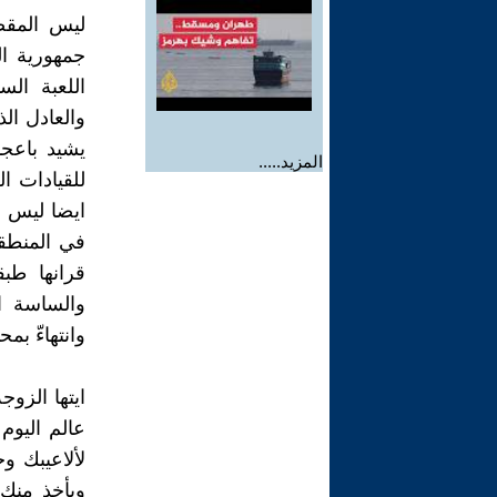
ليس المقص
جمهورية ال
اللعبة الس
والعادل ال
يشيد باعجا
المزيد.....
للقيادات ا
ايضا ليس ا
في المنطقة
قرانها طب
والساسة ال
وانتهاءّ ب
ايتها الزو
عالم اليوم
لألاعيبك و
ويأخذ منكِ