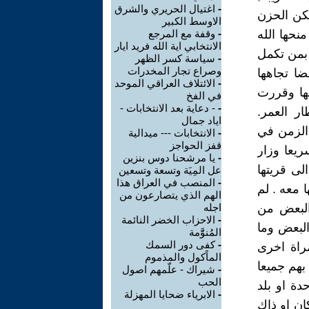
-
اغتيال الحريري والشرق
لكن الحزن
الاوسط الكبير
حها الله
-
وقفة مع المرجع
الانتخابي اية الله فريد ايار
 بمن تكمل
-
سياسة كسر الظهر
وصراع تجار المخدرات
ا تجاهها
-
الائتلاف العراقي الموحد
ها وقررت
في الفخ
-
- دعاية بعد الانتخابات -
ر العمر.
اياد جمال
 الزمن في
-
الانتخابات --- ميدالية
قفز الحواجز
ريعا وزار
-
يا مرشحنا دوس بنزين
لى قريتها
عل المِيَة وتسعة وتسعين
-
المنصب في العراق هذا
ا معه . لم
الهم الذي يتصارعون من
البعض من
اجله
-
الاحزاب الخضر النائمة
 البعض وما
المُنوَََّمة
-
كفى دور السمك
مراة اخرى
الماًكول والمذموم
بهم جميعا
-
شيراك - علّمهم اصول
الحب
دة او بلد
-
الابرياء ضحايا المهزلة
كان او ذاك