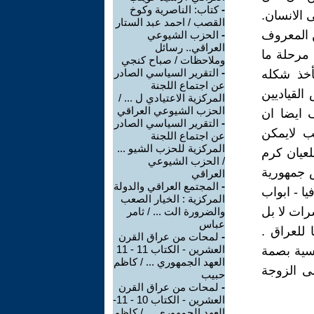
-
كتاب: الناصرية وكوخ
 الانسان.
القصب / احمد عبد الستار
ن المعروف
-
الحزب الشيوعي
العراقي.. رسائل
مرحلة ما
وملاحظات / صباح كنجي
-
التقرير السياسي الصادر
أخذ شكله
عن اجتماع اللجنة
القياديين
المركزية الاعتيادي ل ... /
الحزب الشيوعي العراقي
 ايضا ان
-
التقرير السياسي الصادر
نب لايمكن
عن اجتماع اللجنة
المركزية للحزب الشيو ...
لعيان كرم
/ الحزب الشيوعي
 جمهورية
العراقي
-
المجتمع العراقي والدولة
ا - ابواب
المركزية : الخيار الصعب
رات لا بل
والضرورة الت ... / ثامر
عباس
 للعراق .
-
لمحات من عراق القرن
العشرين - الكتاب 11 - 11
اسية بصمة
العهد الجمهوري ... / كاظم
ضى الزوجة
حبيب
-
لمحات من عراق القرن
العشرين - الكتاب 10 - 11-
العهد الجمهوري ... / كاظم