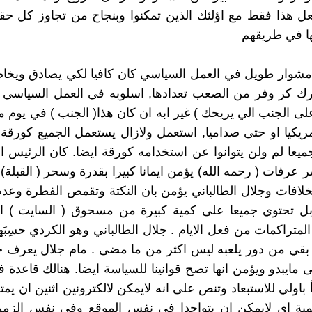
ل هذا فقط مع اؤلئك الذين تمكنوا وبنجاح من تجاوز كل حقو
ا في طريقهم
مشوار طويل في العمل السياسي كان كافيا لكي يصادق ويخاص
رك كر وفر من الصعب تعدادها, اسلوبه في العمل السياسي 
على الجنب الي يريحك ) غير ابه ان كان هذا( الجنب ) في يوم ما
 امريكيا او حتى صداميا, استعمل ولازال يستعمل الجميع كورقة 
جميعا لم ولن يتوانوا عن استخدامه كورقة ايضا. كان الرئيس 
 عرفات ( رحمه الله) يؤمن ايمانا كبيرا بقدرة وسحر ( القبلة) 
خلافات وجلال الطالباني يؤمن بان النكتة وتقمص الفطرة وعدم
ابل تحتوي جميعا على كمية كبيرة من مسحوق ( السايت ) ا
متراكمات من فعل الايام . جلال الطالباني وهو الكردي حسِبَ
بقي من دور يلعبه ليس اكثر من ما مضى . مام جلال يعرف ج
ى مايبدو ويؤمن انها تصح قوانينا للسياسة ايضا. هنالك قاعدة ف
باولي للاستبعاد وتنص على انه لايمكن لالكترونين اثنين ان يم
كمية اي لايمكن ان يتواجدا في نفس الموقع وفي نفس الزمن