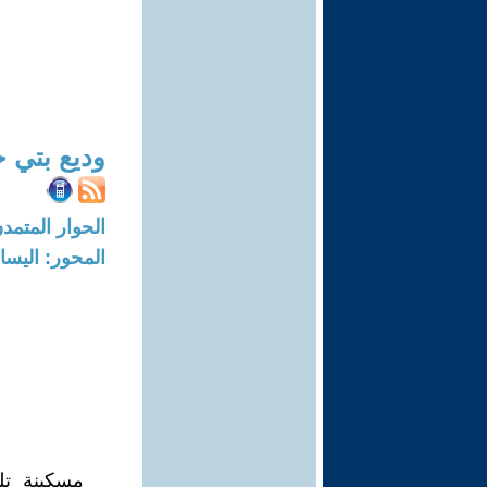
وديع بتي ح
الحوار المتمدن-العدد: 1154 - 5
المحور: اليسار
مسكينة تل