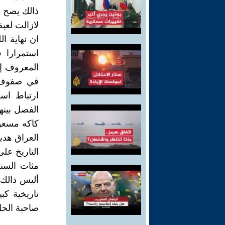
ذالك يصح ع
لازالت لعب
ان نهاية ا
استمرارا 
المعروف إل
في صفوف ح
ارتباط اسم
الفصل بينه
كاكه مسعود
العراق هدي
التاريخ عل
مئات السني
أليس ذالك 
تاريخية كب
صاحبة الحل