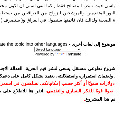
ياسي حيث تنبض المصالح فقط , كما انني اتمنى ان اكون مخط
ور المتقدمين والمرشحين للزواج من العراقيين من يستطيع 
ة الصعبة ولذالك فان قائمتها ستطول في العراق و( ستصرف ) ر
موضوع إلى لغات أخرى -
ate the topic into other languages
Powered by
Translate
شروع تطوعي مستقل يسعى لنشر قيم الحرية، العدالة الاجتم
. ولضمان استمراره واستقلاليته، يعتمد بشكل كامل على دعمك
دعمكم بمبلغ 10 دولارات سنويًا أو أكثر حسب إمكانياتكم، تساهمون في استم
وتًا قويًا للفكر اليساري والتقدمي
،
انقر هنا للاطلاع على 
م هذا المشروع
.