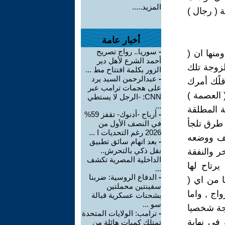
المزيد.....
 ( رجال )
أخبار عامة
-
سوريا.. رواج تصريح
منها ان (
أحمد الشرع لأهل دير
لزوجة تلك
الزور بكلمة افتتاح مط ...
-
عبدالرحمن السيد يرد
اقلًك أمرك
على هجمات ترامب عبر
 العصمة )
CNN: -الرجل لا يستطي
...
ة المطلقة
-
أرباح -أدنوك- تقفز 59%
 طرق تلجأ
في النصف الأول من
2026 رغم التحديات ا ...
لعنف ووضعه
-
بعد اتهام سائق تطبيق
نقل ذكي بالتحرش..
ر والنفقة
الداخلية المصرية تكشف
رتاح لها
...
-
الدفاع الروسية: ضربنا
 من اي (
سفينتين محملتين
اج , واما
بشحنات عسكرية قبالة
سو ...
وجة شخصيا
-
ترامب: الولايات المتحدة
 في نهاية
تمتلك كميات هائلة من