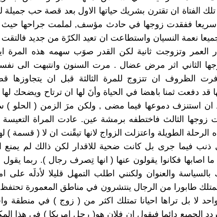
ك الفتاة ان تقترن بشريك حياتها الاول بعد قصة حب جميلة 
 سريعا ففقدت زوجها في حادث مؤسف, لملمت جراحها حيث من
جميعا نعمة النسيان واستطاعت ان تعيد الكرًة من جديد فالتقت
 العمر وتزوجت ثانية لكن القدر صوَب سهمه هذه المرة ايض
ها الثاني اثر مرض عضال . مرت السنون وانتبهت الى نفس
فرت الظروف ان تتزوج للمرة الثالثة قبل ان يتجاوزها قطا
ا قد دفعت ثمنا باهضا في الحياة وأنَ لها ان ترتاح ويضحك لها
 ان استنزف دموعها فيما مضى , ولكن مرَ الزمن ( الحلو ) س
 زوجها الثالث فاختطفه برمشة عين. عادت المراة التعيسة ا
ه الرحلة الطويلة واعتزلت الزواج لانها تيقًنت ان لا ( قسمة ) له
ي ذنب فيما جرى بل كانت ضحية للاقدار لكن ذالك لم يمنع 
ما اصابها فكانوا يقولون عنها ( انها تِصرف رجال ). ربما يقول
 بالسياسة والعنوان ولكنني اطلب التمهل قليلا لأدلَه على ا
تلك طابورا من الرجال ينتشرون في مناطق المعمورة تحتفظ 
د لا بل تراها احيانا تمتلك اكثر من ( زوج ) في منطقة واح
يردد الجميع دائما فيقول ان فلان هو( رجل امريكا ) في هذا الم