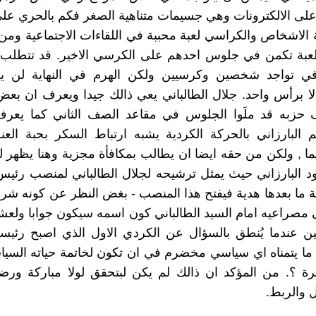
لى الالكترونات وهي جسيمات متناهية الصغر فكم بالحري على
ة الاشخاص والكراسي لعبة محببة في اللقاءات الاجتماعية وم
للعبة تكمن في جلوس احدهم على الكرسي الاخير. قد تتطلب 
في تواجد شخصين وكرسيين ولكن الهرم في النهاية لن ي
ا برأس واحد. جلال الطالباني يعي ذالك جيدا ويعرف ان بعض 
زبه قد ملَوا الجلوس في مقاعد الصف الثاني كما يعرف
 البارزاني بالحركة الكردية يشبه ارتباط السكر بحبة الع
ما , ولكن من حقه ايضا ان يطالب بمكافأة مجزية وهنا يظهر ل
 البارزاني حيث يمثل ترشيحه لجلال الطالباني لمنصب رئيس
ة ما بعدها هدية فيفتح هذا المنصب - بغض النظر عن كونه شرفي
ى مصراعيه امام السيد الطالباني كون اسمه سيكون جوابا ولعش
ن عندما يُنطق بالسؤال عن الكردي الاول الذي اصبح رئيسا
ما يتمناه اي سياسي مخضرم في ان تكون لخاتمة حياته السي
يرة ؟. من المؤكد ان ذالك لم يكن لبتحقق لولا مباركة ور
 والربط.