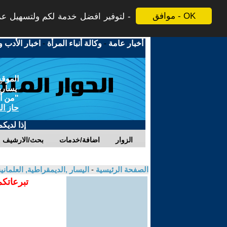
موافق - OK
لتوفير افضل خدمة لكم ولتسهيل عملي
أخبار عامة
-
وكالة أنباء المرأة
-
اخبار الأدب و
الموقع
يسارية
"من أج
حاز ال
إذا لديك
الزوار
اضافة/خدمات
بحث/الارشيف
الصفحة الرئيسية
-
اليسار ,الديمقراطية, العلمان
تبرعاتكم