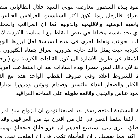
ود بهذه السطور معارضة لتولي السيد جلال الطالباني م
عراق فالرجل ربما يكون اكثر السياسيين العراقيين الحاليي
ياسية الوطنية والاقليمية والدولية كما ان المراقب والمحل
ذي يجد نفسه مختلفا في بعض النقاط مع السياسة الكردية لايم
ب بجوانب ونقاط اخرى في هذه السياسة لعلَ ابرزها النهج 
لكردية حيث يمثل ذالك حاجة ضرورية لعراق يتمناه الكثيرون 
لانتقاد عن طريق الاشارة الى كون القيادات الكردية من ( رجا
 لان ذالك ليس حصرا بهذه القيادات بعد ان استطاعت امريك
قا للشروط اعلاه وفي ظروف القطب الواحد هذه مع القاد
كبار والصغار ابتداء بيلتسين وصدام وبوتين ومرورا بمبار
محمود عباس والجلبي وقائمة طويلة على الساحة العراقية
جة المستبدة المتغطرسة, لقد اصبحنا نؤمن ان الزواج منكِ ام
 , لكننا سئمنا النظر في كل من اقترن بكِ من العراقيين وقد 
حيلكِ . ترى متى يستطيع احدهم ان يغزو قلبكِ فيجعلكِ تهيم
 اكثر مما يعطيكِ . ان المأساة تكمن في ان القلوب تبقى 