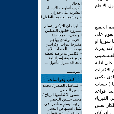
الذخائر
ل الالغام
-
كيف انطبعت الأجساد
البشرية على جدران
هيروشيما بجحيم -الطفل ا
...
-
البرلمان التركي يتسلم
م الجميع
مشروع -قانون التضامن
يقوم على
الوطني-.. ومعارضة ...
-
حزب بولندي يهاجم
 سوريا او
مقترحا لنواب أوكرانيين
لانه يدرك
ويصفه بـ-الخطاب الإم ...
-
الكاميرات ترصد لحظة
الفلسطيني
مرور قذيفة إسرائيلية
على اذابة
بمحاذاة منزل مأهول ...
 الاكتراث
المزيد.....
لذي يكفي
كتب ودراسات
ها ( حساب
-
المناضل الصغير / محمد
حسين النجفي
يدا قواعد
-
شموع لا تُطفئها الرياح /
ي الفيزياء
محمد حسين النجفي
-
رؤية ليسارٍ معاصر: في
تلكان نفس
سُبل استنهاض اليسار
. ان كان
العراقي / رشيد غويلب