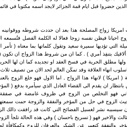
الذين حضروا قبل ايام قمة الجزائر لايجد اسمه مكتوبا في قائمة
 امريكا زواج المصلحة هذا بعد ان حددت شروطه ووقوانينه و
زوج احيانا فيظن نفسه زوجا فعالا له الكلمة الفصل فتُسمعه ا
ميلة التي تؤديها سميرة سعيد وتقول كلماتها بما معناه ( تأمر 
ألاقيك بتنفِذ أمري ) . كما ان من شروط هذا الزواج ان تكون (
 ولها مطلق الحرية في فسخ العقد او تجديده كما ان لها الحري
سلوب انهاء العلاقة وقد تمكَن العالم لحد الان من تصنيف ثلاث
ة ( امريكا ) لانهاء هذا الزواج , اما الاول فهو خلع الزوج با
انتظار ان يقدم الى القضاء العادل الذي سيأمره بدفع ( المؤخ
لثاني فهو التخلص من الزوج في ظروف غامضة في صفقة ي
يث الزوج في حل من المؤخر والنفقة والزوجة حمت سمعتها
سيسببه نشر لغسيل الفضائح التي كانت قد رافقت ذالك الزو
ثالث والاخير فهو ( تسريح باحسان ) وفي هذه الحالة تلجأ الز
ؤخر والنفقة كتعبير عن الشكر والعرفان للزوج وكمكافأة له