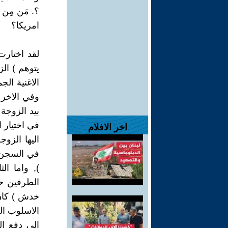
؟. مَن مِن 
امريكا؟
لقد اختارت
يتوهم ) ال
الاغنية الج
وفي الاخر 
بيد الزوجة
في اختيار ا
اخر الافلام
اليها الزوج
في السجن ب
), واما ا
الطرفين ح
خدش ) كان 
الاسلوب ال
الى دفع ال