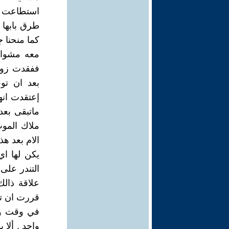
استطاعت تل
طرق بابها
كما منحنا 
معه مشوار
ففقدت زوج
بعد ان تو
إعتقدت انه
ماتبقى بعد
ملاك الموت
الام بعد هذ
يكن لها ا
التندر على 
علاقة ذالك
قررت ان تم
في وقت واح
واحد . ألا 