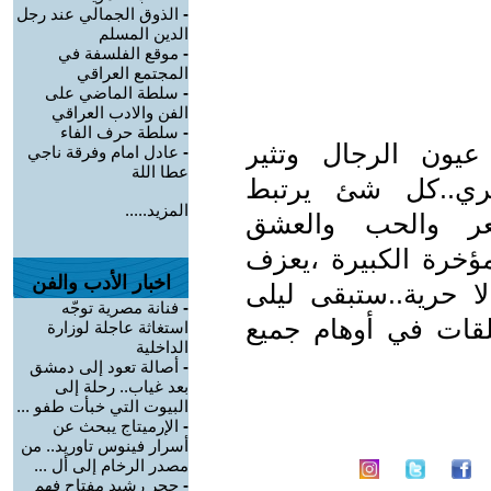
-
الذوق الجمالي عند رجل
الدين المسلم
-
موقع الفلسفة في
المجتمع العراقي
-
سلطة الماضي على
الفن والادب العراقي
-
سلطة حرف الفاء
يون الرجال وتثير
-
عادل امام وفرقة ناجي
عطا اللة
شري..كل شئ يرتبط
المزيد.....
عر والحب والعشق
مؤخرة الكبيرة ،يعزف
اخبار الأدب والفن
.لا حرية..ستبقى ليلى
-
فنانة مصرية توجّه
قات في أوهام جميع
استغاثة عاجلة لوزارة
الداخلية
-
أصالة تعود إلى دمشق
بعد غياب.. رحلة إلى
البيوت التي خبأت طفو ...
-
الإرميتاج يبحث عن
أسرار فينوس تاوريد.. من
مصدر الرخام إلى أل ...
-
حجر رشيد مفتاح فهم