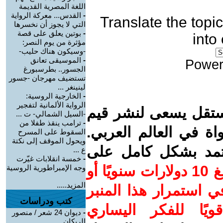
اللغة المصرية القديمة
-
القدس... معركة الرواية
Translate the topic
التي لا يجوز أن نخسرها
-
بوتين يعلق على قصة
into
مؤثرة من يوم النصر:
-وسيكون هناك حليب-
-
الموسيقى تعانق
Power
الجسور.. بطرسبورغ
تستضيف مهرجان -جسور
لينينغر ...
-
الخارجية الروسية:
الرواية الألمانية لتفجير
ستقل يسعى لنشر قيم
-السيل الشمالي- ت ...
-
ترامب ينقذ طفلا من
واة في العالم العربي.
السقوط على المسرح
ويحول الموقف إلى نكتة
عتمد بشكل كامل على
ع ...
-
خمسة انقلابات غيّرت
ساهم/ي معنا! بدعمكم بمبلغ 10 دولارات سنويًا أو
وجه الإمبراطورية الروسية
المزيد.....
 استمرار هذا المنبر
كتب ودراسات
ويًا للفكر اليساري
-
ديوان 24 شعر / منصور
الريكان