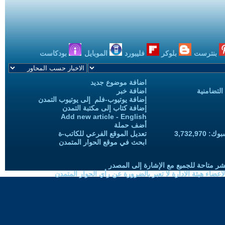
بنترست
بلوكر
فليبورد
الموبايل
بودكاست
اضافة موضوع جديد
التضامنية
اضافة خبر
إضافة يوتيوب-فلم إلى يوتيوب التمدن
إضافة كتاب إلى مكتبة التمدن
Add new article - English
أضف حملة
3,732,97
تعديل الموقع الفرعي للكاتب-ة
ابحث في موقع الحوار المتمدن
شر متاحة للجميع مع الإشارة إلى المصدر
ضاء هيئة الادارة لا تعبر بالضرورة عن رأي الحوار المتمدن