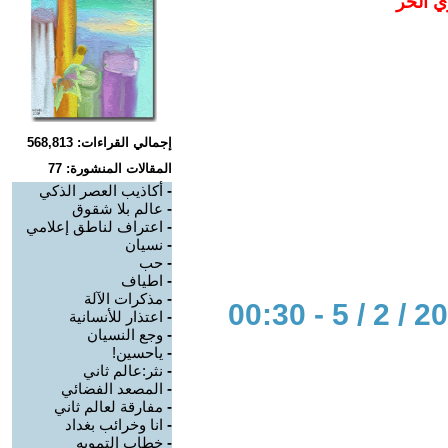
ي الحر
إجمالي القراءات: 568,813
المقالات المنشورة: 77
-
أكاذيب العصر الذكي
-
عالم بلا شقوق
-
اعتراف لناطق إعلامي
-
نسيان
-
حب
-
اطياف
-
مذكرات الآلة
-
اعتذار للأنسانية
-
وجع النسيان
-
ياحسين!
-
نثر:عالم ثاني
-
المصعد الفضائي
-
مفارقة لعالم ثاني
-
انا وخرائب بغداد
-
خطاب التمويه