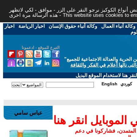
 أنواع الكوكيز نرجو النقر على الزر - موافق - لكي لاتظهر
This website uses cookies to ensure you ge
وكالة أنباء العمال
-
وكالة أنباء حقوق الإنسان
-
اخبار الرياضة
-
اخبار
لوم
التبرع للموقع - ادعمونا
حرية والعدالة الاجتماعية للجميع
"
تى نالها أعلام في الفكر والثقافة
قر هنا لاستخدام الموقع البديل
كوردي
English
عباس سامي
لموبايل انقر هنا
 المتمدن، فشاركونا في دعم