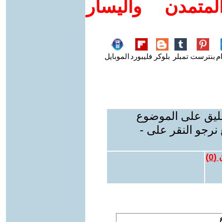
متمدن واليسار
م
بنترست
تمبلر
بلوكر
فليبورد
الموبايل
عليق على الموضوع
نرجو النقر على -
 (
0
)