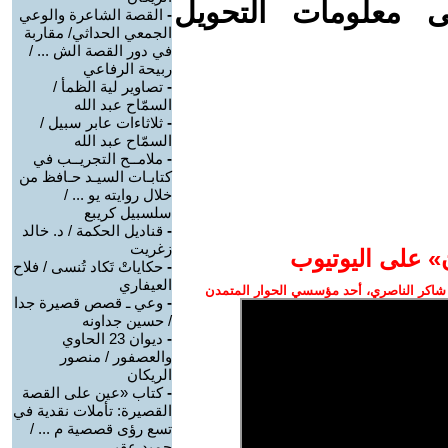
ى معلومات التحويل
-
القصة الشاعرة والوعي
الجمعي الحداثي/ مقاربة
في دور القصة الش ... /
ربيحة الرفاعي
-
تصاوير لية الظمأ /
السمّاح عبد الله
-
ثلاثاءات عابر سبيل /
السمّاح عبد الله
-
ملامــح التجريــب في
كتابـات السيـد حـافظ من
خلال روايته يو ... /
سلسبيل كريبع
-
قناديل الحكمة / د. خالد
زغريت
» على اليوتيوب
-
حكاياتْ تَكاد تُنسى / فلاح
العيفاري
شاكر الناصري، أحد مؤسسي الحوار المتمدن
-
وعي ـ قصص قصيرة جدا
/ حسين جداونه
-
ديوان 23 الحاوي
والعصفور / منصور
الريكان
-
كتاب «عين على القصة
القصيرة: تأملات نقدية في
تسع رؤى قصصية م ... /
حميد عقبي