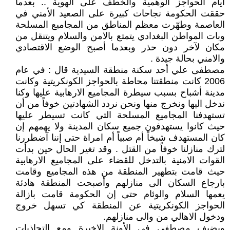
أيام الحواجز الوهمية والخطف على الهوية .. بعدما
حققت الحكومة نجاحات كبيرة على الصعيد الأمني في
العاصمة وطهّرت معظم المناطق من المجاميع المسلحة
وبات المواطن البغدادي يتمتع بالامن والسلام ويتنقل من
مكان لآخر دون حذر وبعدما أصبح الوضع الاقتصادي
والامني بحالة جيدة .
مصطفى علي أحد سكنة منطقة السيدية قال : في عام
2006 كانت منطقتنا محاطة بالحواجز الكونكريتية وكانت
مدينة أشباح بسبب سيطرة المجاميع الارهابية عليها وكنا
ندخل اليها ونخرج منها ونحن نردد الشهادتين خوفاً من أن
تستهدفنا المجاميع المسلحة التي كانت تسيطر عليها
حيث كانوا يستهدفون جميع سكان المدينة ولا يهمهم إن
كان المستهدف شيخاً أم صبياً أم امراة حتى إننا آضطررنا
لترك منازلنا خوفاً من القتل . وقد تغير الحال حين بدأت
القوات الامنية بالتدخل للقضاء على المجاميع الارهابية
حيث قامت بتطهير المنطقة من هذه المجاميع وقامت
بارجاع السكان الى منازلهم وأصبحت المنطقة هادئة
يعمها السلام والوئام حتى إن الحكومة قامت بازالة
الحواجز الكونكريتية عن المنطقة كي تسهل خروج
ودخول الاهالي من والى منازلهم.
ويضيف مصطفى في الأونة الاخيرة ومع التجاذبات