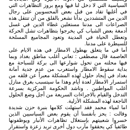
السياسية التي لا دخل لنا فيها ومع بروز التظاهرات التي
في أغلبها تقاد من قبل بعض المحسوبين على رجال
الدين من المتشددين بدأنا نشعر بالقلق من أن تنتقل هذه
الصراعات الى مدننا مستغلين غطاء الدين في غسل
أدمغة بعض الشباب كي يخرجوا بتظاهرات تشل الحركة
وتعطل الحياة في المدينة وتعود المجاميع المسلحة
للسيطرة على مدننا.
أما في ما يتعلق بهطول الامطار في هذه الايام على
العاصمة قال مصطفى : تعاني أغلب مناطق بغداد وبما
فيها محلته من تحول شوارعها الى بركة للسباحة مع
بداية سقوط الامطار واستغرب من عدم جدية أمانة
بغداد في إيجاد حلول لهذه المشكلة معبراً عن قلقه من
استمرار الامطار لعدة أيام وهذا ما سيتسبب بغرق منازل
أغلب المواطنين . وناشد الحكومة المركزية بسرعة
التدخل والقيام بالاجراءات السريعة من أجل وضع الحلول
الناجعة لهذه المشكلة الأزلية.
اما لمياء محمد فقد استهلت كلامها بنبرة حزن شديدة
وقالت : يحز بأنفسنا أن يقوم بعض السياسيين الذين
خسروا شعبيتهم بإستغلال تظاهرات الأنبار ويوظفونها
طائفياً كي يحققوا مآرب دول أخرى تريد زعزة واستقرار