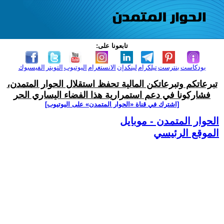
تابعونا على:
بودكاست
بنترست
تيلكرام
لينكدإن
الانستغرام
اليوتيوب
التويتر
الفيسبوك
تبرعاتكم وتبرعاتكن المالية تحفظ استقلال الحوار المتمدن،
فشاركونا في دعم استمرارية هذا الفضاء اليساري الحر
[اشترك في قناة ‫«الحوار المتمدن» على اليوتيوب]
الحوار المتمدن - موبايل
الموقع الرئيسي