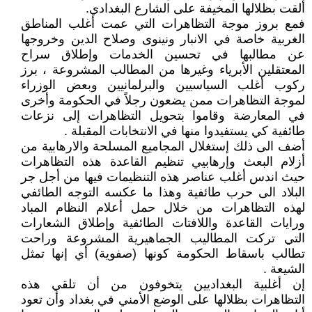
ألقت بظلالها المخيفة على الشارع البغدادي.
فمع بروز موجة التظاهرات التي عمت أغلب المناطق
الغربية خاصة في الانبار ونينوى وصلاح الدين وخروجها
عن مطالبها في تحسين الخدمات وإطلاق سراح
المعتقلين الأبرياء وغيرها من المطالب المشروعة ، برز
ركوب أغلب السياسيين والبرلمانيين وبعض الوزراء
لموجة التظاهرات ممن يضعون رجلاً في الحكومة وأخرى
في المعارضة وقاموا بتحويل التظاهرات إلى نزعات
طائفية كي يستفيدوا منها في الانتخابات المقبلة .
أضف الى ذلك إستغلال المجاميع المسلحة والارهابية من
أزلام البعث وإرهابيي تنظيم القاعدة هذه التظاهرات
حيث اندس أغلب عناصر هذه التنظيمات فيها من أجل جر
البلاد الى حرب طائفية وهذا ما عكسه التوجه الطائفي
لهذه التظاهرات من خلال حمل أعلام النظام المباد
ورايات القاعدة واللافتات الطائفية وإطلاق الشعارات
التي تركت المطاليب الجماهيرية المشروعة وراحت
تطالب باسقاط الحكومة كونها (صفوية) أي إنها تمثل
الشيعة .
إن أغلبية البغداديين يتخوفون من أن تلقي هذه
التظاهرات بظلالها على الوضع الأمني في بغداد وأن تعود