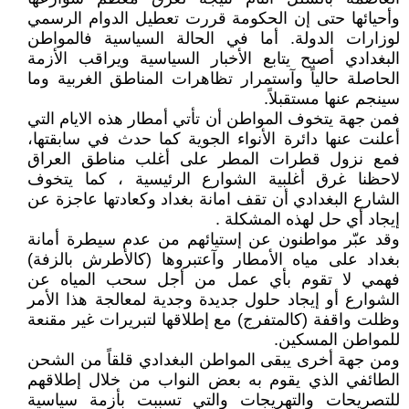
وأحيائها حتى إن الحكومة قررت تعطيل الدوام الرسمي
لوزارات الدولة. أما في الحالة السياسية فالمواطن
البغدادي أصبح يتابع الأخبار السياسية ويراقب الأزمة
الحاصلة حالياً وآستمرار تظاهرات المناطق الغربية وما
سينجم عنها مستقبلاً.
فمن جهة يتخوف المواطن أن تأتي أمطار هذه الايام التي
أعلنت عنها دائرة الأنواء الجوية كما حدث في سابقتها،
فمع نزول قطرات المطر على أغلب مناطق العراق
لاحظنا غرق أغلبية الشوارع الرئيسية ، كما يتخوف
الشارع البغدادي أن تقف امانة بغداد وكعادتها عاجزة عن
إيجاد أي حل لهذه المشكلة .
وقد عبّر مواطنون عن إستيائهم من عدم سيطرة أمانة
بغداد على مياه الأمطار وآعتبروها (كالأطرش بالزفة)
فهمي لا تقوم بأي عمل من أجل سحب المياه عن
الشوارع أو إيجاد حلول جديدة وجدية لمعالجة هذا الأمر
وظلت واقفة (كالمتفرج) مع إطلاقها لتبريرات غير مقنعة
للمواطن المسكين.
ومن جهة أخرى يبقى المواطن البغدادي قلقاً من الشحن
الطائفي الذي يقوم به بعض النواب من خلال إطلاقهم
للتصريحات والتهريجات والتي تسببت بأزمة سياسية