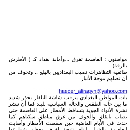
مواطنون : العاصمة تغرق ...وأمانة بغداد كـ ( الأطرش
بالزفة)
طائفية التظاهرات تصيب البغداديين بالهلع .. وتخوف من
أن تصلهم موجة الأنبار
haeder_aliraqyh@yahoo.com
بات المواطن البغدادي يترقب شاشة التلفاز بحذر شديد
ما بين حالة الطقس والحالة السياسية للبلد فما أن تبشر
نشرة الأنواء الجوية بتساقط الأمطار على العاصمة حتى
يصاب بالقلق والخوف من غرق مناطق سكناهم كما
حدث في الأيام الماضية حين سقطت الأمطار وأصابت
العاصمة بالشلل التام نتيجة لغرق معظم شوارعها