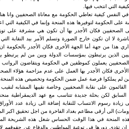
يفية التي انتخب فيها.
في النفس كيفية تعاطي الحكومة مع معاناة الصحفيين وانا هنا ل
مة على الحكومة لتوفيرها هذه المنحة وإنما في الكيفية التي اع
لى الصحفيين فكان الأجدر بها أن تكون هي مشرفة على توزي
شرة لا ان تكون خارج الصورة وتسلم الأمر بيد النقابة التي
داري هذا من جهة أما الجهة الأخرى فكان الأجدر بالحكومة ا
ين الذين يرتبطون بمؤسسات الدولة وبين من لم يرتبطو بها
الصحفيين يعملون كموظفين في الحكومة ويتقاضون الرواتب إ
 الأخرى فكان الأجدر بها العمل على عدم مزاحمة هؤلاء الصحف
من لم يملكوا فرصة عمل ضمن الحكومة وتخصيص هذه المنحة 
القائمون على نقابة الصحفيين وخاصة نقيبها المشابه لنقيب
 السابق لكن بحلة جديدة تتناسب مع عهد الديمقراطية منحة
 زيادة رسوم الانتساب للنقابة إضافة الى زيادة عدد الأورا
ومات) الى أرقى مطاعم بغداد الفاخرة من اجل تحقيق اكبر ال
ذه المنحة في هذا الوقت الحساس شغل هذه الشريحة المه
ان تؤدي دورها في توعية المواطنين والدفاع عن حقوقهم لا