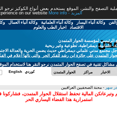
ة التصفح والنشر، الموقع يستخدم بعض أنواع الكوكيز نرجو النق
More info - المزيد
experience on our website
الفن
-
وكالة أنباء اليسار
-
وكالة أنباء العلمانية
-
وكالة أنباء العمال
-
وكا
الاقتصاد
-
اخبار الطب والعلوم
 الرئيسي لمؤسسة الحوار المتمدن
، علمانية، ديمقراطية، تطوعية وغير ربحية
ل مجتمع مدني علماني ديمقراطي حديث يضمن الحرية والعدالة الاجتم
حوار المتمدن على جائزة ابن رشد للفكر الحر والتى نالها أعلام في الفك
م مشاكل تقنية في تصفح الحوار المتمدن نرجو النقر هنا لاستخدام الموقع
كوردي
English
الاخبار
مراكز
الحوار المتمدن
در سهر
- محنة الصحفيين العراقيين
 وتبرعاتكن المالية تحفظ استقلال الحوار المتمدن، فشاركونا 
استمرارية هذا الفضاء اليساري الحر