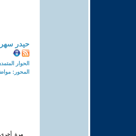
حيدر سهر
الحوار المتمدن-العدد: 3179 - 10
المحور: مواض
مرة أخرى 