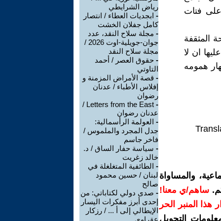
رياض الشرايطي
على فتات
-
ابجديات العطاء / انتصار
كامل جفلان الخشت
-
مجلة سلاح النقد، عدد
 المثقفة
جوان-جويلية-اوت 2026 /
مجلة سلاح النقد
يها ان لا
-
حقوق العصر / أحمد
هار همومه
التاوتي
-
قصة الأمراض المزمنة و
إفلاس الأطباء / عدنان
رضوان
Letters from the East /
-
عدنان رضوان
-
العولمة الرأسمالية:
Transl
جدل المجرد والملموس /
فاخر جاسم
-
سياسة حفار الساق / د.
خالد زغريت
-
الطائفية المتغلغلة في
اعية، والمساواة
لبنان / حسين محمود
صالح
م.
ساهم/ي معنا!
-
صدى دولي لكتاباتي: من
إحدى أبرز مفكرات اليسار
رار هذا المنبر الحر
الإيطالي إلى أ ... / رزكار
معلومات التحويل
عقراوي