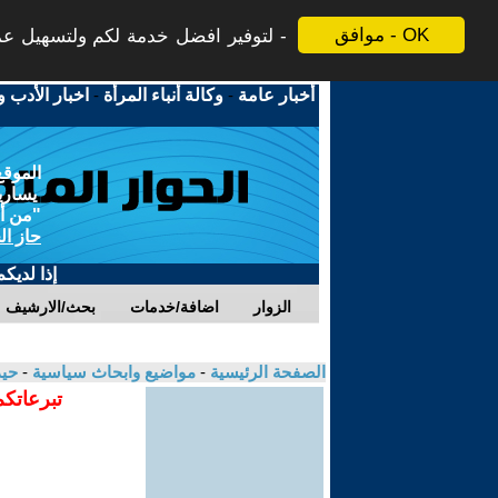
موافق - OK
لتوفير افضل خدمة لكم ولتسهيل عملي
أخبار عامة
-
وكالة أنباء المرأة
-
اخبار الأدب و
الموقع
يسارية
"من أج
حاز ال
إذا لديك
الزوار
اضافة/خدمات
بحث/الارشيف
الصفحة الرئيسية
-
مواضيع وابحاث سياسية
-
حي
تبرعاتكم