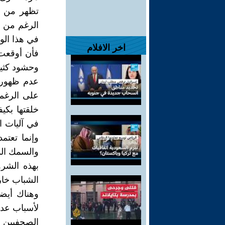
تظهر من خ
الرغم من ق
في هذا ال
اخر الافلام
فأن أوقعت 
وحشود كثير
عدم ظهور أ
على الرغم 
خلقتها بكيف
في آليات ا
وإنما تعتم
والسمك الم
بهذه الشر
الشباب خارج
وهناك أيضا
لأسباب عدي
الصحفيين او