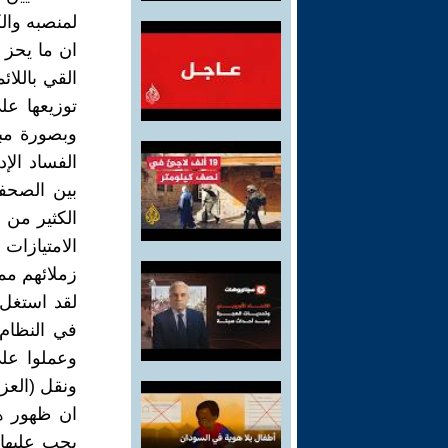
لمنصبه والك
ان ما يحز 
القي باللائ
توزيعها ع
وبصورة مبا
الفساد الإ
بين الصحفي
الكثير من 
الامتيازات
زملائهم م
لقد استغل 
في النظام
وعملوا على
ونقل (العز
ان ظهور ه
يجب عليها 