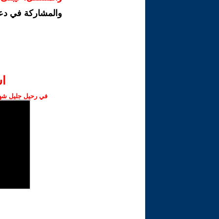
والمشاركة في دع
ا‫
في رحيل جليل شهبا