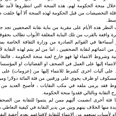
لال منحة الحكومة لهم، هذه المنحة التي انتظروها لأمد ط
لة التخصيصات من قبل الحكومة لهذه المنحة ألا أنها خلقت 
وسط.
النظر هذه الأيام على مقربة من بناية نقابة الصحفيين تجد ج
ة واقفة بالقرب من تلك البناية المغلقة الأبواب تطالب بحقوق
سماءها في القوائم الصادرة من وزارة الثقافة الخاصة بمن
من انتمائهم لنقابة الصحفيين ، اما من لم ينتم لهذه النقابة 
ية وشروط الانتماء لها فهو خارج لعبة منحة الحكومة ، فالنقابة
لانتماء إليها على العمل في الصحف او الفضائيات او المؤسسات
د على آليات اخرى كشرط للانتماء إليها من (عزومات) على 
سكوف او ظرف يحوي على ورقتين من فئة المائة دولار! ومن 
وط فقد يرمى ملفه في مكب النفايات ، فأصبح العديد من 
 النقابة وبالتالي فقدوا منحة الحكومة.
 فئة أخرى انضمت أليهم ممن لم ينتموا للنقابة من الصحفي
دة منها الخلاف بينهم وبين من يدير النقابة في كيفية التعاطي
 لأسباب تمنعهم من الانتماء للنقابة لاقتناعهم بعدم أحقية الن