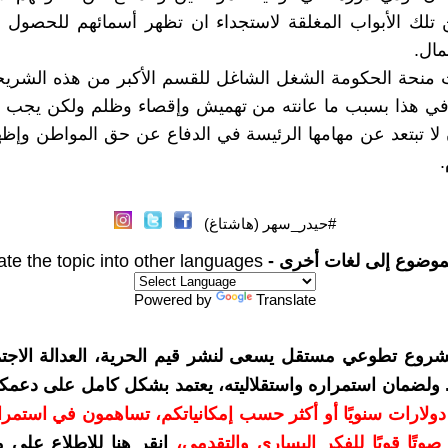
 تلك الأبواب المغلقة لاستجداء ان تظهر أسمائهم للحصول 
مال.
منحة الحكومة الشغل الشاغل للقسم الأكبر من هذه الشريحة
في هذا بسبب ما عانته من تهميش وإقصاء وظلم ولكن يجب عل
لا تبتعد عن مهامها الرئيسة في الدفاع عن حق المواطن وإظ
.
#حيدر_سهر (هاشتاغ)
موضوع إلى لغات أخرى -
ate the topic into other languages
Powered by
Translate
شروع تطوعي مستقل يسعى لنشر قيم الحرية، العدالة الاجتم
. ولضمان استمراره واستقلاليته، يعتمد بشكل كامل على دعمك
دعمكم بمبلغ 10 دولارات سنويًا أو أكثر حسب إمكانياتكم، تساهمون في استم
وتًا قويًا للفكر اليساري والتقدمي
،
انقر هنا للاطلاع على 