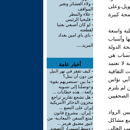
-
ولاء العشائر وتغير
ويل،وعلى
المواقف
ضجة كبيرة
-
علاء والمطر
-
فليحيا الرئيس
-
لو كان أصبعي بعثيا
لقطعته
لبة واسعة
-
باي باي امين بغداد
ها وأسباب
المزيد.....
حة الدولة
لأسباب هي
 لا تعتمد
أخبار عامة
 الثقافية
-
كيف تقفز في نهر النيل
من دون أن تبتل؟
أبي نؤاس
-
ما بين -سنضربهم بقوة-
و-توصلنا إلى تسوية
لم يلتزم
رائعة-.. هذه خطابات ...
الصحفيين
-
هل تشجع تقارير تراجع
مخزون الذخائر الأمريكية
إيران على التصع ...
ين الرواد
-
إيران.. مشروع قانون
لمنع السفن -المعادية- من
 مع مشاكل
عبور مضيق هرمز ...
قيب الحالي
-
وسط استمرار التصعيد