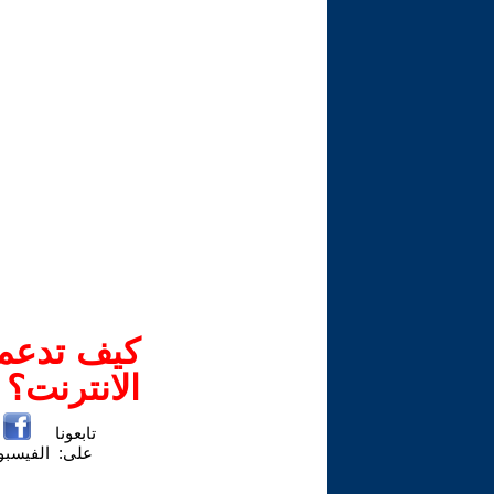
كيف تدعم-
الانترنت؟
تابعونا
على:
الفيسب