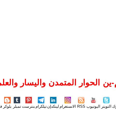
ين الحوار المتمدن واليسار والعلم
وك
التويتر
اليوتيوب
RSS
الانستغرام
لينكدإن
تيلكرام
بنترست
تمبلر
بلوكر
فل