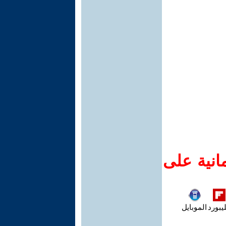
انية على
يبورد
الموبايل