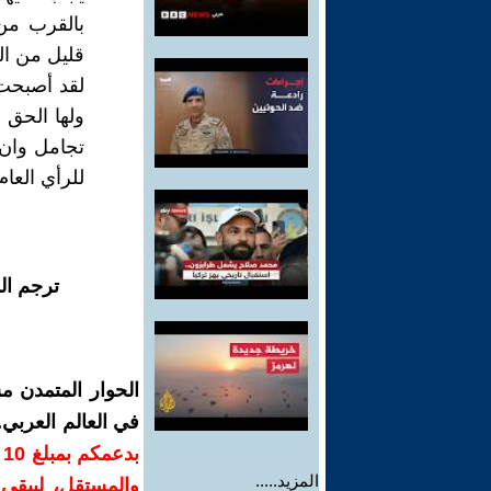
بالقرب من
قليل من ال
لقد أصبحت 
ولها الحق 
تجامل وان 
للرأي العام
ترجم ال
الحوار المتمدن م
في العالم العربي
ب
المزيد.....
والمستقل، ليبقى ص