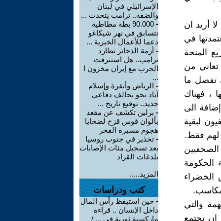
الإسرائيلي في لبنان
والضفة.. ترامب يتحدث ...
ا أريد ان
-
90.000 بطة مطاطية
تتسابق في نهر شيكاغو
تمدتها في
دعما للأعمال الخيرية ...
-
أزمة الذخائر تطارد
ع المنحة
ترامب.. هل استنزفت
 تعاني من
الحرب مع إيران مخزون ا
...
ن تفصل ما
-
الرياض وأنقرة وإسلام
 ، فهناك
آباد نحو تحالف دفاعي
جديد.. توقيع تاريخ ...
ضافة الى
-
برلين تكشف عن مقعد
يون لبقية
بألوان قوس قزح لضحايا
هجوم مسيرة الفخر
لهم فقط.
-
تحذير في جنوب روسيا
بعد تسجيل مئات الإصابات
 الصحفيين
بلدغات القراد
 الحكومة
المزيد.....
ق الخضراء
كتب ودراسات
مكاسب.
-
حين استيقظ رأس المال
مة والتي
داخل الإنسان .. قراءة
 ان تجتمع
ماركسية ثورية في ... /