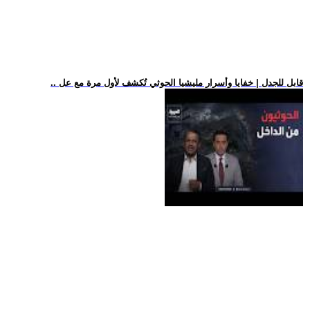
.. قابل للجدل | خفايا وأسرار مليشيا الحوثي تُكشف لأول مرة مع عل