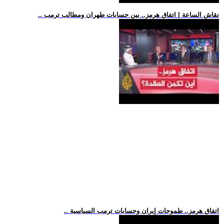
.. نقاش الساعة | اتفاق هرمز.. بين حسابات طهران ومطالب ترمب
.. اتفاق هرمز.. طموحات إيران وحسابات ترمب السياسية