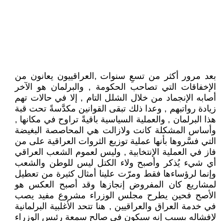
بعد مرور أكثر من تسعِ سنوات ,العراقييون يعانون من
الإخفاقات التي تصاحب الحكومة , والبرلمان هو الآخر
أصابه الإنجماد من خلال الشلل التام , إلا في حالات تهم
زيادة رواتبهم , وعدا ذلك تبقى القوانين مكدَّسةً تحت قبة
هذا البرلمان , والعملية السياسية باقيةً تراوح في مكانها ,
وأساس المشكلة كانت ولازالت هي المحاصصة البغيضة
التي فسَّروها بأنها عملية توزيع الثروات العراقية على من
فاز في العملية الإنتخابية , وليس لعموم الشعب العراقي
أي شيء يُذكر وأصبح ولاء الكتل ليس للوطن والشعب
وإنما لرؤساءها فقط ومرّت علينا أمثال كثيرة من تعطيل
لمشاريع كان المفروض إنجازها وقد أصبح العكس هو
الأصح فحين يطرح مجلس الوزراء مشروع مفيد يصب
في خدمة العراق والعراقيين , هنا تتحد الأغلبية البرلمانية
لإفشاله بسبب إنه سيكون في صالح سمعة رئيس الوزراء