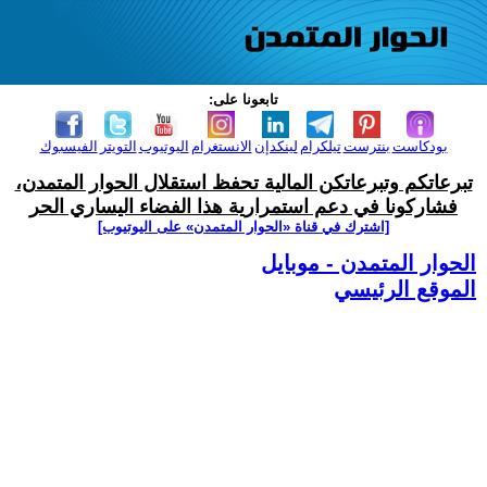
تابعونا على:
بودكاست
بنترست
تيلكرام
لينكدإن
الانستغرام
اليوتيوب
التويتر
الفيسبوك
تبرعاتكم وتبرعاتكن المالية تحفظ استقلال الحوار المتمدن،
فشاركونا في دعم استمرارية هذا الفضاء اليساري الحر
[اشترك في قناة ‫«الحوار المتمدن» على اليوتيوب]
الحوار المتمدن - موبايل
الموقع الرئيسي