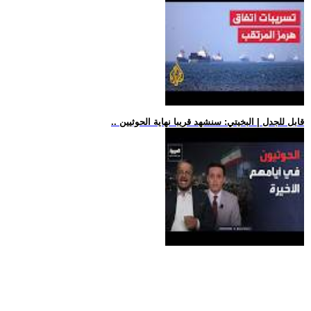
.. قابل للجدل | البخيتي: سنشهد قريبا نهاية الحوثيين