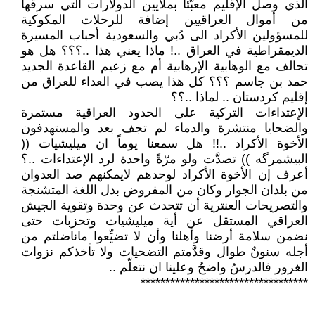
الذي وصل الإقليم معبَّئاً بملايين الدولارات التي سرقها
من أموال العراقيين إضافة للرحلات المكوكية
للمسؤولين الأكراد الى دُبي والسعودية أحباب المسيرة
الديمقراطية في العراق ..! ماذا يعني هذا ..؟؟؟ هل هو
تحالف مع الوهابية الإرهابية أم مع زعيم القاعدة الجديد
حمد بن جاسم ؟؟؟ كل هذا يصب في العداء للعراق من
إقليم كردستان .. لماذا ..؟؟
الإعتداءات التركية على الحدود العراقية مستمرة
والضحايا منتشرة والدماء لم تجف بعد والمستهدفون
الأخوة الأكراد ..!! هل سمعنا يوماً ان ميليشيات ((
البيشمرگه )) تصدَّت ولو مرّةً واحدة لرد الإعتداءات ..؟
أعرف إن الأخوة الأكراد لوحدهم لايمكنهم صد العدوان
من بلدان الجوار وكان من المفروض بدل اللغة المتشنجة
والتصريحات العنترية أن تتحدث عن وحدة وتقوية الجيش
العراقي المستقل عن أية ميليشيات وتحزبات حتى
نضمن سلامة أرضنا وأهلنا وأن لا تضيِّعوا ماناضلتم من
أجله سنونٌ طوال وقدَّمتم التضحيات ولا تأخذكم نزوات
الغرور فالدرسُ واضحٌ وعلينا ان نتعلّم ..
**********************************