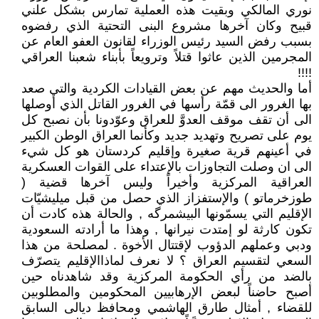
نوري المالكي وبقيت هذه العملية تمارس بشكل علني
قبيح وكان آخرها مشروع البنى التحتية الذي رفضوه
بسبب رفض السيد رئيس الوزراء لقانون العفو العام عن
المجرمين الذين عاثوا قتلاً وترويعاً بأبناء شعبنا العراقي
!!!!
أما والحديث مهم عن بعض القيادات الكردية والتي صعد
بها الغرور الى قمّة رأسها في الغرور القاتل الذي أوصلها
الى أن تقف موقف العدوَّ للعراق وعوّدونا بأن نصبح كل
يوم على تصريح وتهديد جديد وكأنما العراق الوطن الكبير
في أعينهم قرية صغيرة وإقليم كردستان هو كل شيء
الى ان وصلت التجاوزات بالإعتداء على القوات العسكرية
العراقية المركزية وأخيراً وليس آخرها قضية (
طوزخرماتو ) والإستفزاز الذي حصل من قبل ميليشيّات
الإقليم التي يسمّونها البيشمرگه , والحالة هذه كادت أن
تكون كارثة لو إمتدت نيرانها , وهذا ما أرادته السعودية
ودبي وعملهم الدؤوب لإقتتال الأخوة . لمصلحة من هذا
السعي لتقسيم العراق ؟ لا نعرف لماذاالإقليم يتصرّف
بالضد من رأي الحكومة المركزية وقد شاهدناه حين
أصبح حاضناً لبعض الإرهابيين المحكومين والمطلوبين
للقضاء , أمثال طارق الهاشمي ومحافظ ديالى السابق