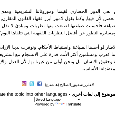
وم نعي الدور الحضاري لقيمنا وموروثاتنا التشريعية ومدى 
عصر, لأن فيها, وكما يقول لامبير أبرز فقهاء القانون المقارن,
الصياغة فأحسنت صياغتها لصنعت منها نظريات ومبادئ لا تقل
سايرة التطور عن أفضل النظريات الفقهية التي نتلقاها اليوم".
طار لو أحسنا الصياغة واستنباط الأحكام, وتوفرت لدينا الإرادة
ا كعرب ومسلمين أكثر الأمم قدرة على الانسجام مع التشريعا
وحقوق الانسان, بل ونحن أولى من غيرنا بها, لأن العدل والإ
تقداتنا الأساسية.
#علي_شفيق_الصالح (هاشتاغ)
موضوع إلى لغات أخرى -
ate the topic into other languages
Powered by
Translate