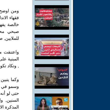
ومن اوضح م
فقهاء الان
خالصة يفهم
صبحي محمص
للملايين, ص 44 وبعده
واعتنقت مع
المبنية على
, وتكاد تكو
وكما يتبين
وسمو في ال
حتى لو أنه
السنين, وا
المذكرة الا