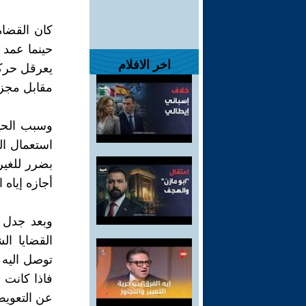
كان القضاة
حينما عمد 
اخر الافلام
يعرقل حرك
مقابل مجزي
وسبب الحير
استعمال ال
بضرر للغير
أجازه إياه ا
وبعد جدل 
القضايا ال
توصل اليه 
فاذا كانت ن
عن التعويض"