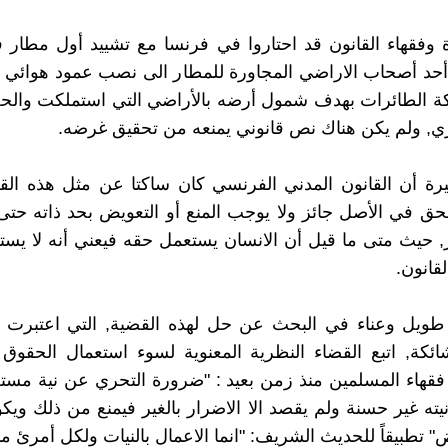
 وفقهاء القانون قد احتاروا في فرنسا مع تشييد أول مطار
أحد أصحاب الاراضي المجاورة للمطار الى نصب عمود هوائي 
ة الطائرات بهدف شمول أرضه بالأراضي التي استملكت وال
, ولم يكن هناك نص قانوني يمنعه من تحقيق غرضه.
ة أن القانون المدني الفرنسي كان ساكتا عن مثل هذه القض
حق في الأصل جائز ولا يوجب المنع أو التعويض بحد ذاته حت
, حيث متى ما قيل أن الانسان يستعمل حقه فيعني أنه لا يستع
لقانون.
طويل وعناء في البحث عن حل لهذه القضية, التي اعتبرت 
شائكة, اتبع القضاء النظرية المعنوية لسوء استعمال الحقوق مت
فقهاء المسلمين منذ زمن بعيد : "ضرورة التحري عن نية مس
يته غير حسنة ولم يقصد الا الاضرار بالغير فيمنع من ذلك ويكو
 تطبيقاً للحديث الشريف: "انما الاعمال بالنيات ولكل أمرئ ما