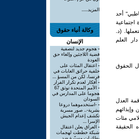
المزيد.....
اطبي" أحد
 اجتماعية
وكالة أنباء حقوق
ملها. (د.
ار العلم
الإنسان
-
هجوم جديد لتصفية
قضية اللاجئين وإلغاء حق
العودة
ل الحقوق
-
اعتقال المئات على
خلفية حرائق الغابات في
فرنسا، لكن من المسؤ ...
-
أفكار لعدم تكرار الفرار
-
الأمم المتحدة توثق 67
هجوما على المدارس في
السودان
قمة العدل
-
-استخدموهما دروعا
 وإيذائهم
بشرية-.. صور مسربة
تكشف إعدام الجيش
لامي مئات
الإسرا ...
ه الحقيقة
-
العراق يعلن اعتقال
شبكة خططت لهجمات
بطائرات مسيّرة ضد