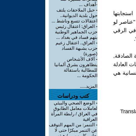
-أهداف ...
-
حبل الملاحقات يلتف
استجابتها
حول بلدية الديوانية..
اعتقالات تتسع وناشط ...
 "عناصر لو
-
العراق: اعتقال رئيس
 في الرقي
حزب الجماهير الوطنية
بتهم فساد في بغداد ...
-
العراق.. اعتقال زعيم
حزب بشبهة الفساد
(صورة)
 الصادقة,
-
آلاف الأشخاص
ت العادلة
يتظاهرون بشرق ألمانيا
للمطالبة باستقالة
نسانية هي
الحكومة ...
المزيد.....
كتب ودراسات
-
الوضع الصحي والبيئي
لعاملات معامل الطابوق
Transl
في العراق / رابطة المرأة
العراقية
-
التنمر: من المهم التوقف
عن التنمر مبكرًا حتى لا
يعاني كل من ... / هيثم