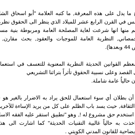
ا يدل على هذه المعرفة, ما كتبه العلامة "أبو اسحاق الش
دلس في القرن الرابع عشر للميلاد الذي ينظر الى الحقوق نظرة
 منها انها شرعت لغاية المصلحة العامة ومربوطة بنية مستع
اني, النظرية العامة للموجبات والعقود, بحث مقارن, د
ا).
ظم القوانين الحديثة النظرية المعنوية للتعسف في استعما
 القصد وعلى نسبية الحقوق تأثراً بتراثنا التشريعي
ن حالياُ عامة شاملة.
 أن بطلان أي سوء استعمال للحق يراد به الاضرار بالغير هو 
ثقافة, حيث يسد باب الظلم على كل من يريد الإساءة للآخرين
 استخدم حق مشروع له !, وهو "تطبيق استقر عليه الفقه الاس
خذت به حالياً غالبية التقنيات الحديثة" كما اشارت الى هذ
يضاحية للقانون المدني الكويتي .