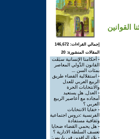
 القوانين
إجمالي القراءات: 146,672
المقالات المنشورة: 20
-
أحكامنا الإنسانية سبَقَت
القانون الدَّولي المعاصر
بمئات السن ...
-
استقلالية القضاء طريق
الربيع العربي للعدل
والانتخابات الحرة
-
العدل, هل يستعيد
أمجاده مع أعاصير الربيع
العربي ؟
-
خفايا الانتخابات
الفرنسية :دروس اجتماعية
وثقافية مستفادة
-
هل يحمي القضاء ضحايا
تعسف السلطة الادارية ؟
-
بلاد الرافدين في باريس: