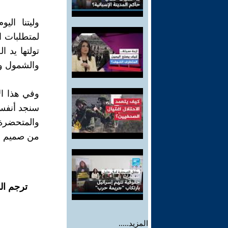
وليتنا الي
لمتطلبات ال
تولتها يد 
والشمول وم
وفي هذا الا
سنجد أنفسن
والمتحضرة 
من صميم مع
ترجم ال
المزيد.....