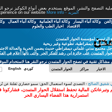
ة التصفح والنشر، الموقع يستخدم بعض أنواع الكوكيز نرجو النق
More info - المزيد
experience on our website
الفن
-
وكالة أنباء اليسار
-
وكالة أنباء العلمانية
-
وكالة أنباء العمال
-
وكا
الاقتصاد
-
اخبار الطب والعلوم
 الرئيسي لمؤسسة الحوار المتمدن
، علمانية، ديمقراطية، تطوعية وغير ربحية
ل مجتمع مدني علماني ديمقراطي حديث يضمن الحرية والعدالة الاجتم
حوار المتمدن على جائزة ابن رشد للفكر الحر والتى نالها أعلام في الفك
م مشاكل تقنية في تصفح الحوار المتمدن نرجو النقر هنا لاستخدام الموقع
كوردي
English
الاخبار
مراكز
الحوار المتمدن
 شفيق الصالح
- التصدي لسوء استعمال الحق: سمو حضاري نَقلتهُ عن تُراثنا
 وتبرعاتكن المالية تحفظ استقلال الحوار المتمدن، فشاركونا 
استمرارية هذا الفضاء اليساري الحر