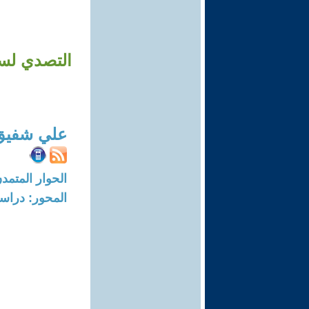
التصدي لسوء
علي شفيق 
الحوار المتمدن-العدد: 3835 - 12
المحور: دراسا