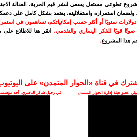
شروع تطوعي مستقل يسعى لنشر قيم الحرية، العدالة الاجتم
. ولضمان استمراره واستقلاليته، يعتمد بشكل كامل على دعمك
دعمكم بمبلغ 10 دولارات سنويًا أو أكثر حسب إمكانياتكم، تساهمون في استم
وتًا قويًا للفكر اليساري والتقدمي
،
انقر هنا للاطلاع على 
م هذا المشروع
.
شترك في قناة «الحوار المتمدن» على اليوتيوب
ز، عضو هيئة إدارة الحوار المتمدن
في رحيل شاكر الناصري، أحد مؤسسي 