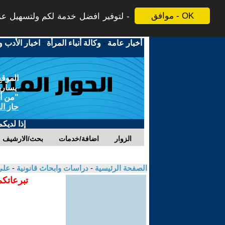
موافق - OK
لتوفير افضل خدمة لكم ولتسهيل عملي
أخبار عامة
-
وكالة أنباء المرأة
-
اخبار الأدب و
الموقع
يسارية
"من أج
حاز ال
إذا لديك
الزوار
اضافة/خدمات
بحث/الارشيف
الصفحة الرئيسية
-
دراسات وابحاث قانونية
-
علي
تبرعاتكم