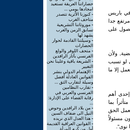
حضاراتنا العريقة تستعيد
امجادها يومي ...
 في باريس
-
كنوزنا الأثرية تتصدر
متاحف الغرب
مرتفع جدا
-
موروثاتنا التشريعية
حصول على
تسابق الزمن والغرب
يشهد لها
-
وسيلتنا القادمة لحوار
الحضارات
-
متحف اللوفر والولع
ية, ولأن
الفرنسي بآثار الرافدين
ى لو تسبب
-
الشريعة باقية وعلينا نحن
التغيير
مل إلا ما
-
الإهتمام الدولي بنشر
القوانين العادلة أفضل
وسيلة لتقارب الثق ...
-
تقارب النظامين
الفرنسي والعربي في
إحدى أهم
رقابة القضاء على الإدارة:
أثراُ بما
...
-
من بلاد الرافدين وحوض
تعمل الحق
النيل الى ضفاف السين
ن مسئولاُ
-
هذا العدل الذي نريده
-
القوانين العراقية القديمة
 نوى".
أول من كرم المرأة