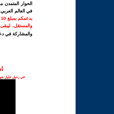
الحوار المتمدن م
في العالم العربي
ب
والمستقل، ليبقى ص
والمشاركة في دع
ا‫
في رحيل جليل شهبا