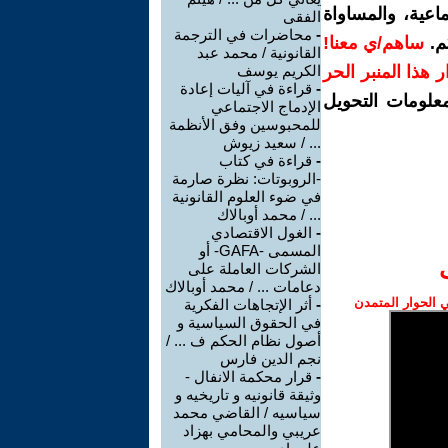
اعية، والمساواة
الفقى
-
محاضرات في الترجمة
م.
ساهم/ي معنا!
القانونية / محمد عبد
رار هذا المنبر الحر
الكريم يوسف
-
قراءة في آليات إعادة
معلومات التحويل
الإدماج الاجتماعي
للمحبوسين وفق الأنظمة
... / سعيد زيوش
-
قراءة في كتاب
-الروبوتات: نظرة صارمة
في ضوء العلوم القانونية
... / محمد أوبالاك
-
الغول الاقتصادي
المسمى -GAFA- أو
الشركات العاملة على
دعامات ... / محمد أوبالاك
الحوار المتمدن
-
أثر الإتجاهات الفكرية
في الحقوق السياسية و
أصول نظام الحكم ف ... /
نجم الدين فارس
-
قرار محكمة الانفال -
وثيقة قانونيه و تاريخيه و
سياسيه / القاضي محمد
عريبي والمحامي بهزاد