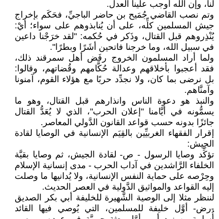
لنا، وإن الله أوجب علينا العدل.
وتم نصب القاضي جُمَيح بن حاضر الباجيِّ، فحَكَم بإخراج
جيش المسلمين كلِّه، على أن يُنابذوهم على سواء؛ أيْ:
يُنْذِروهم قبل القتال، وذَكر في حُكمه: "لقد خرَجْنا داعين
في سبيل الله، وما خرجنا فاتحين أشَرًا وبطرًا".
ولما أراد المسلمون الخروج رفَض أهل سمرقند ذلك،
فقد أعجبوا بأخلاقهم وعدالة حُكَّامهم وقُضاتهم، وقالوا:
بل نرضى بما كان، ولا نجدِّد حربًا مع هؤلاء القوم، آمنونا
وآمنَّاهم.
والنبذ هو دعوة الناس وانذارهم قبل القتال، وهو ما
يسمُّونه في أيَّامنا "إعلان الحرب"، الذي لا يُعَدُّ القتال
جائزًا بدونه حسب قواعد القانون الدَّولي المعاصر.
إقرار الفقهاء الغربيِّين بالقِيَم الإنسانية في الوصايا لقادة
الجيش:
تؤكِّد وصايا الرسول - ص- لقادة الجيش، ثم وصايا بقيَّة
الخلفاء الرَّاشدين في آداب الحرب - مدى إنسانية الإسلام
وحِرْصه على حماية النفس الإنسانية، ولا يُدانيها ما وصلت
إليه القواعد والمواثيق الدَّولية في العصر الحديث.
لننظر مثلا إلى الوصية الشَّهيرة للخليفة أبي بكر الصديق
-رض- أوَّل خليفة للمسلمين، التي يُوصي فيها القائد