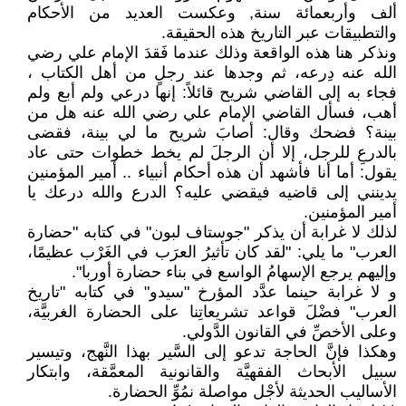
ألف وأربعمائة سنة, وعكست العديد من الأحكام
والتطبيقات عبر التاريخ هذه الحقيقة.
ونذكر هنا هذه الواقعة وذلك عندما فَقدَ الإمام علي رضي
الله عنه دِرعه، ثم وجدها عند رجلٍ من أهل الكتاب ،
فجاء به إلى القاضي شريح قائلاً: إنها درعي ولم أبع ولم
أهب، فسأل القاضي الإمام علي رضي الله عنه هل من
بينة؟ فضحك وقال: أصابَ شريح ما لي بينة، فقضى
بالدرعِ للرجل، إلا أن الرجلَ لم يخط خطوات حتى عاد
يقول: أما أنا فأشهد أن هذه أحكام أنبياء .. أمير المؤمنين
يدينني إلى قاضيه فيقضي عليه؟ الدرع والله درعك يا
أمير المؤمنين.
لذلك لا غرابة أن يذكر "جوستاف لبون" في كتابه "حضارة
العرب" ما يلي: "لقد كان تأثيرُ العرَب في الغَرْب عظيمًا،
وإليهم يرجع الإسهامُ الواسع في بناء حضارة أوربا".
و لا غرابة حينما عدَّد المؤرخ "سيدو" في كتابه "تاريخ
العرب" فضْلَ قواعد تشريعاتِنا على الحضارة الغربيَّة،
وعلى الأخصِّ في القانون الدَّولي.
وهكذا فإنَّ الحاجة تدعو إلى السَّير بهذا النَّهج، وتيسير
سبيل الأبحاث الفقهيَّة والقانونية المعمَّقة، وابتكار
الأساليب الحديثة لأجْل مواصلة نمُوِّ الحضارة.