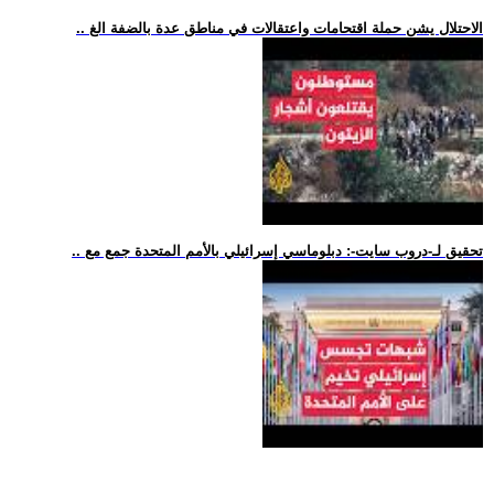
.. الاحتلال يشن حملة اقتحامات واعتقالات في مناطق عدة بالضفة الغ
.. تحقيق لـ-دروب سايت-: دبلوماسي إسرائيلي بالأمم المتحدة جمع مع