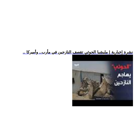
.. نشرة إخبارية | مليشيا الحوثي تقصف النازحين في مأرب.. وأميركا