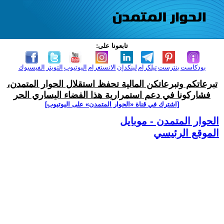
تابعونا على:
بودكاست
بنترست
تيلكرام
لينكدإن
الانستغرام
اليوتيوب
التويتر
الفيسبوك
تبرعاتكم وتبرعاتكن المالية تحفظ استقلال الحوار المتمدن،
فشاركونا في دعم استمرارية هذا الفضاء اليساري الحر
[اشترك في قناة ‫«الحوار المتمدن» على اليوتيوب]
الحوار المتمدن - موبايل
الموقع الرئيسي