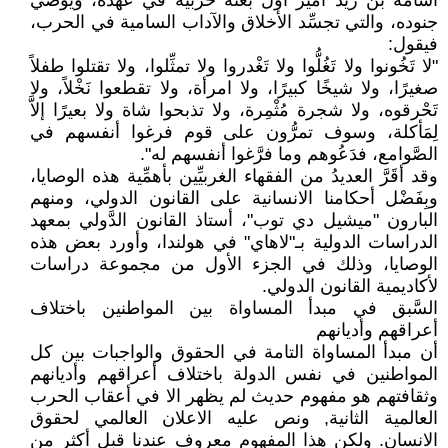
أُسامة بن زيد أمير أوَّل بعثة حربيَّة في عهده، ويوصي
جنوده، والتي تجسِّد الأخلاق والآداب السامية في الحرب،
فيقول:
"لا تَخُونوا ولا تَغُلُّوا ولا تَغْدروا ولا تمثِّلوا، ولا تقتلوا طفلاً
صغيرًا، ولا شيخًا كبيرًا، ولا امرأة، ولا تقطعوا نَخْلاً، ولا
تَحْرقوه، ولا شجرة مُثْمِرة، ولا تذبحوا شاة ولا بعيرًا إلاَّ
لِمَأكلة، وسوف تمرُّون على قوم فرغوا أنفسهم في
الصَّوامع، فدَعُوهم وما فرَّغوا أنفسهم له".
وقد أقَرَّ العديدُ من الفقهاء الغربيِّين بأهمِّية هذه الوصايا،
وبِفَضْل أحكامنا الانسانية على القانون الدولي، ومنهم
البارون "ميشيل دي توب"، أستاذ القانون الدَّولي بمعهد
الدراسات الدولية بـ"لاهاي" في هولندا، وأورد بعض هذه
الوصايا، وذلك في الجزء الأول من مجموعة دراسات
لأكاديمية القانون الدولي.
السَّبق في مبدأ المساواة بين المواطنين باختلاف
أعراقهم وأديانهم
أن مبدأ المساواة التامة في الحقوق والواجبات بين كل
المواطنين في نفس الدولة باختلاف أعراقهم وأديانهم
وثقافتهم هو مفهوم حديث لم يظهر الا في أعقاب الحرب
العالمية الثانية, ونص عليه الاعلان العالمي لحقوق
الانسان. ولكن هذا المفهوم معروف عندنا قبل أكثر من