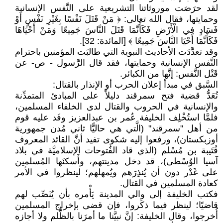
لقد حرَصَت موروثاتنا التشريعية على النَّفس الإنسانية
وحمايتها، فقال الله تعالى: ﴿ مَنْ قَتَلَ نَفْسًا بِغَيْرِ نَفْسٍ أَوْ
فَسَادٍ فِي الْأَرْضِ فَكَأَنَّمَا قَتَلَ النَّاسَ جَمِيعًا وَمَنْ أَحْيَاهَا
فَكَأَنَّمَا أَحْيَا النَّاسَ جَمِيعًا ﴾ [المائدة: 32].
وقد تعدَّدَت الأحاديث النبوية التي طالبَت المؤمنين باحترام
النَّفس الإنسانية وحمايتها، فقد قال الرَّسول - ص- عن
قَتْل النَّفس: إنَّها من الكبائر.
السَّبق في مبدأ إعلان الحرب أو الإنذار بالقتال:
تُعَدُّ قضية فتح سمرقند دليلاً على المبادئ المتمدِّنة
والإنسانية في الحروب والقتال لدى الخلفاء المسلمين،
فلمَّا استُخْلِف الخليفة عُمر بن عبدالعزيز وفَد عليه قوم
من أهل "سمرقند" (الَّتي هي حاليًّا ثاني مُدن جمهورية
أوزبكستان)، ورفعوا إليه شكوى تفيد أنَّ القائد المعروف
قُتَيبة بن مُسْلم (الذي قاد الفُتوحات الإسلاميَّة في بلاد
آسيا الوُسْطى)، قد دخل مدينتهم، وأَسكنَها المُسلمين
على غَدْر دون أن يُنذِرَهم ويُمهلهم؛ لينظروا في الأمر
كعادة المسلمين في القتال.
فكتب الخليفة إلى والي المدينة يَأْمره بأن يُنَصِّب لهم
قاضيًا؛ لينظر فيما ذكَروا، فإن قضى بإخراج المسلمين
أُخرجوا، وقال الخليفة: إنَّ نبيَّنا ما أمرَنا بالظُّلم ولا أجازه