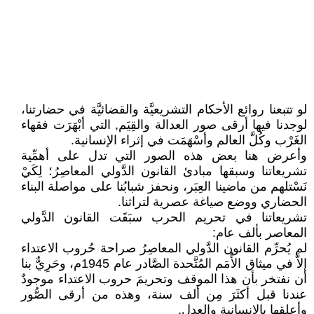
لو تتبعنا روائع الأحكام التشريعيَّة والقضائيَّة في حضارتنا،
لوجدنا فيها أرقى صور العدالة والقِيَم, التي أبْهَرَت فقهاء
الغَرْب وكُلَّ العالم وأسْهَمَت في إثراء الإنسانية.
وأعرض هنا بعض هذه الصور التي تدل على أهمِّية
تشريعاتنا وسبقها مبادئ القانون الدَّولي المعاصِرُ؛ لِكَيْ
نَسْتلهم من ماضينا العِبَر، ونحفز شبابُنا على مواصلة البناء
الحضاري ووضع صياغة عصرية لتراثنا.
تشريعاتنا في تحريم الحرب سبَقَت القانون الدَّولي
المعاصر بألف عام:
لم يُحرِّم القانون الدَّولي المعاصِرُ صراحة حُروب الاعتداء
إلاَّ في ميثاق الأُمَم المُتَّحدة الصَّادر عام 1945م، وحَرِيٌّ بنا
أن نفتخر بأن هذا الموقف وتحريمَ حروب الاعتداء موجودٌ
عندنا قبل أكثَرَ مِن ألف سنة، وهذه من أرقى الصُّور
وأعلقها بالإنسانية والعدل.