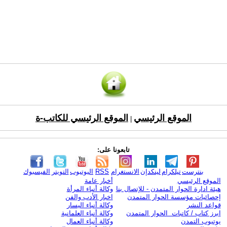
الموقع الرئيسي
الموقع الرئيسي للكاتب-ة
|
تابعونا على:
بنترست
تيلكرام
لينكدإن
الانستغرام
RSS
اليوتيوب
التويتر
الفيسبوك
الموقع الرئيسي
أخبار عامة
هيئة ادارة الحوار المتمدن - للإتصال بنا
وكالة أنباء المرأة
إحصائيات مؤسسة الحوار المتمدن
اخبار الأدب والفن
قواعد النشر
وكالة أنباء اليسار
ابرز كتاب / كاتبات الحوار المتمدن
وكالة أنباء العلمانية
يوتيوب التمدن
وكالة أنباء العمال