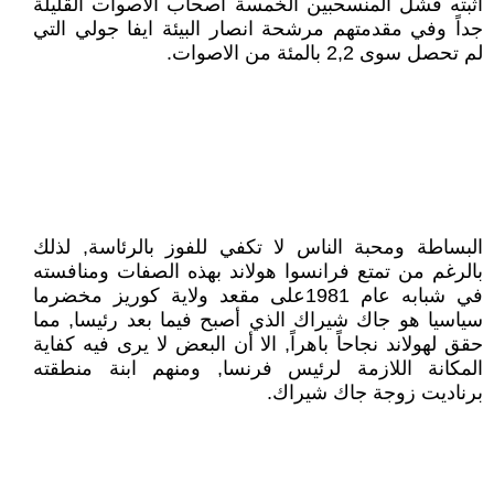
أثبته فشل المنسحبين الخمسة اصحاب الاصوات القليلة
جداً وفي مقدمتهم مرشحة انصار البيئة ايفا جولي التي
لم تحصل سوى 2,2 بالمئة من الاصوات.
البساطة ومحبة الناس لا تكفي للفوز بالرئاسة, لذلك
بالرغم من تمتع فرانسوا هولاند بهذه الصفات ومنافسته
في شبابه عام 1981على مقعد ولاية كوريز مخضرما
سياسيا هو جاك شيراك الذي أصبح فيما بعد رئيسا, مما
حقق لهولاند نجاحاً باهراً, الا أن البعض لا يرى فيه كفاية
المكانة اللازمة لرئيس فرنسا, ومنهم ابنة منطقته
برناديت زوجة جاك شيراك.