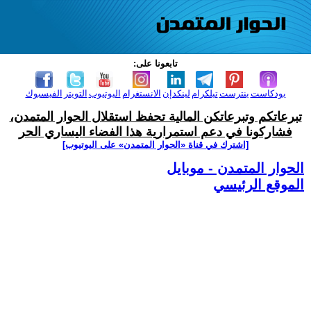
تابعونا على:
بودكاست
بنترست
تيلكرام
لينكدإن
الانستغرام
اليوتيوب
التويتر
الفيسبوك
تبرعاتكم وتبرعاتكن المالية تحفظ استقلال الحوار المتمدن،
فشاركونا في دعم استمرارية هذا الفضاء اليساري الحر
[اشترك في قناة ‫«الحوار المتمدن» على اليوتيوب]
الحوار المتمدن - موبايل
الموقع الرئيسي