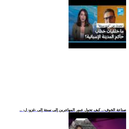
.. -صناعة الخوف-.. كيف تحول عبور المهاجرين إلى سبتة إلى -غزو- ل