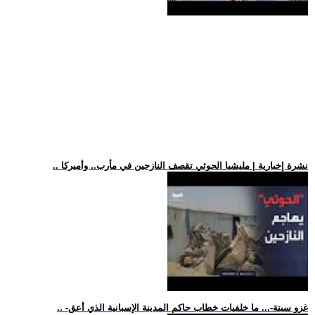
.. نشرة إخبارية | مليشيا الحوثي تقصف النازحين في مأرب.. وأميركا
.. -غزو سبتة-... ما خلفيات خطاب حاكم المدينة الإسبانية الذي أعق