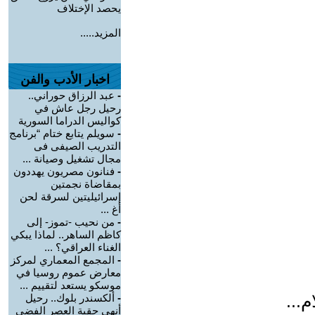
يحصد الإختلاف
المزيد.....
اخبار الأدب والفن
-
عبد الرزاق حوراني..
رحيل رجل عاش في
كواليس الدراما السورية
-
سويلم يتابع ختام “برنامج
التدريب الصيفى فى
مجال تشغيل وصيانة ...
-
فنانون مصريون يهددون
بمقاضاة نجمتين
إسرائيليتين لسرقة لحن
أغ ...
-
من نحيب -تموز- إلى
كاظم الساهر.. لماذا يبكي
الغناء العراقي؟ ...
-
المجمع المعماري لمركز
معارض عموم روسيا في
موسكو يستعد لتقييم ...
...
-
ألكسندر بلوك.. رحيل
أنهى حقبة العصر الفضي