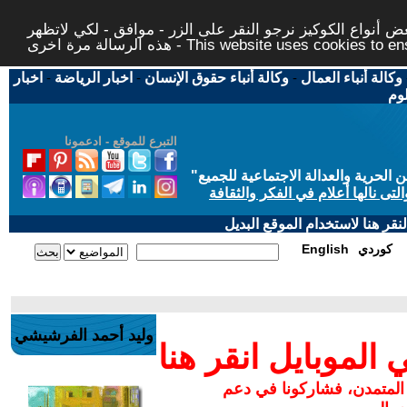
 أنواع الكوكيز نرجو النقر على الزر - موافق - لكي لاتظهر
This website uses cookies to ensure you ge
وكالة أنباء العمال
-
وكالة أنباء حقوق الإنسان
-
اخبار الرياضة
-
اخبار
لوم
التبرع للموقع - ادعمونا
حرية والعدالة الاجتماعية للجميع
"
تى نالها أعلام في الفكر والثقافة
قر هنا لاستخدام الموقع البديل
كوردي
English
وليد أحمد الفرشيشي
لموبايل انقر هنا
 المتمدن، فشاركونا في دعم