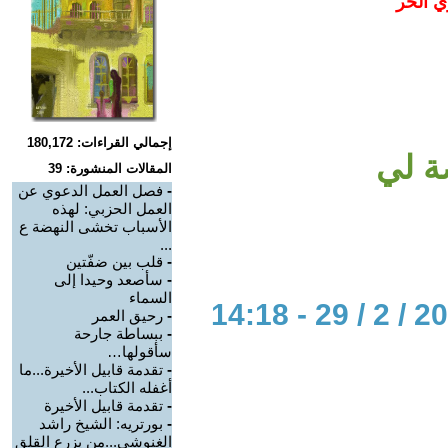
ي الحر
إجمالي القراءات: 180,172
ة لي
المقالات المنشورة: 39
-
فصل العمل الدعوي عن
العمل الحزبي: لهذه
الأسباب تخشى النهضة ع
...
-
قلب بين ضفّتين
-
سأصعد وحيدا إلى
السماء
-
رحيق العمر
-
ببساطة جارحة
سأقولها…
-
تقدمة قابيل الأخيرة...ما
أغفله الكتاب...
-
تقدمة قابيل الأخيرة
-
بورتريه: الشيخ راشد
الغنوشي...من يزرع القلق