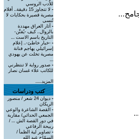
للأدب الروسي
-
لا تتجاوز 15 دقيقة.. أفلام
امح...
مصرية قصيرة بحكايات لا
تُنسى
-
آثار العراق مهددة
بالزوال.. كيف -يُقنَّن-
التاريخ باسم الاست ...
-
-خيار خاطئ-.. إعلام
إسرائيلي يهاجم فنانة
مصرية تخلت عن يهودي
...
-
صدور رواية لا تنتظرني
للكاتب علاء غسان نصار
المزيد.....
كتب ودراسات
-
ديوان 24 شعر / منصور
الريكان
-
القصة الشاعرة والوعي
.
الجمعي الحداثي/ مقاربة
في دور القصة الش ... /
ربيحة الرفاعي
-
تصاوير لية الظمأ /
السمّاح عبد الله