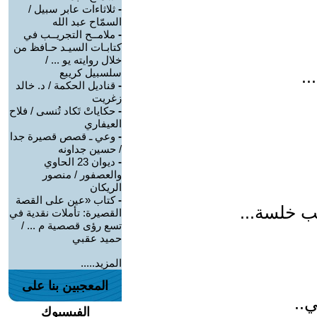
-
ثلاثاءات عابر سبيل /
السمّاح عبد الله
-
ملامــح التجريــب في
كتابـات السيـد حـافظ من
خلال روايته يو ... /
..
سلسبيل كريبع
-
قناديل الحكمة / د. خالد
زغريت
-
حكاياتْ تَكاد تُنسى / فلاح
العيفاري
-
وعي ـ قصص قصيرة جدا
/ حسين جداونه
-
ديوان 23 الحاوي
والعصفور / منصور
الريكان
-
كتاب «عين على القصة
ب خلسة...
القصيرة: تأملات نقدية في
تسع رؤى قصصية م ... /
حميد عقبي
المزيد.....
المعجبين بنا على
..
الفيسبوك