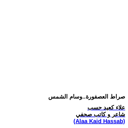
صراط العصفورة..وسام الشمس
علاء كعيد حسب
شاعر و كاتب صحفي
(Alaa Kaid Hassab)