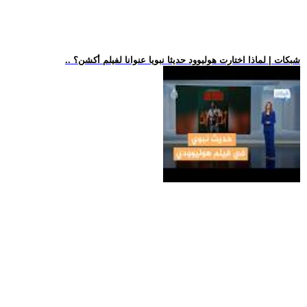
.. شبكات | لماذا اختارت هوليوود حديثا نبويا عنوانا لفيلم أكشن؟