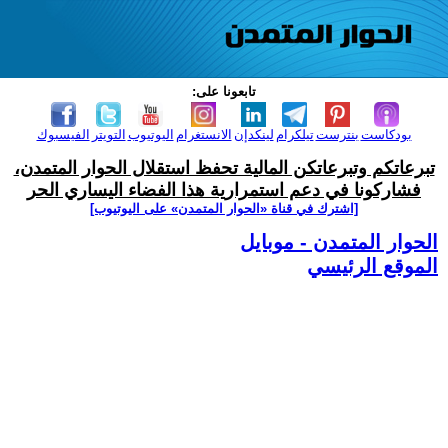
تابعونا على:
بودكاست
بنترست
تيلكرام
لينكدإن
الانستغرام
اليوتيوب
التويتر
الفيسبوك
تبرعاتكم وتبرعاتكن المالية تحفظ استقلال الحوار المتمدن،
فشاركونا في دعم استمرارية هذا الفضاء اليساري الحر
[اشترك في قناة ‫«الحوار المتمدن» على اليوتيوب]
الحوار المتمدن - موبايل
الموقع الرئيسي