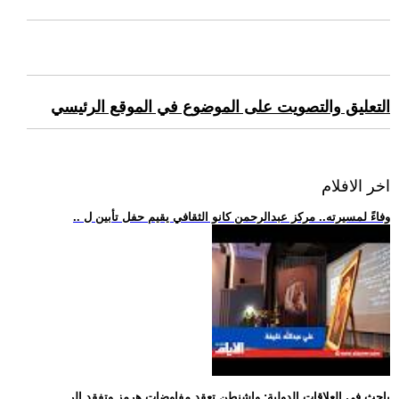
التعليق والتصويت على الموضوع في الموقع الرئيسي
اخر الافلام
.. وفاءً لمسيرته.. مركز عبدالرحمن كانو الثقافي يقيم حفل تأبين ل
.. باحث في العلاقات الدولية: واشنطن تعقد مفاوضات هرمز وتفقد الر