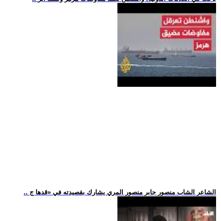
.. الشاعر الشاب منصور جابر منصور المري يشارك بقصيدته في «قدها ج