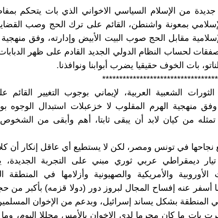
ديدة من الإسلام السياسي الاخواني الذي بات يتحكم بمفاص
إسلامي بمعونة واشنطن، القائم على ترك الحج وصب القضايا
لإسلامية مقابل الحج صوب البيت الأبيض وإدارته، وفق منهجية 
فقات لحساب النظام الدولي الجديد القادم على ظهر الدبابات 
اتو، بات الخوف حقيقيا يضرب أبوابنا ونوافذنا.
**********************************
ورات الشعبية العربية، لإيماني بوجوب التغيير القائم عل
وفق منهجية الهرم المقلوب لا خزعبلات استبدال الوجوه بو
تمثله من كيان لابد أن يبقى ثابتا، أهم وأبقى من الشخوص
جاحها في تونس ومصر، لكن لا يستطيع أي عاقل إنكار أن كلا
تيار ديمقراطي عربي ثوري مبني على التجربة الجديدة، 
الأوروبية والأمريكية والصهيونية وأزلامها في المنطقة ا
 أسفر عنه إفساح المجال لبروز دور (دولا قزمه) بأكبر من حجم
المنطقة بشكل يساند إسرائيل، وبدعم من الإخوان المسلمين
رت بات ما كان محرما لدى الإخوان بالأمس محللا اليوم، وما 