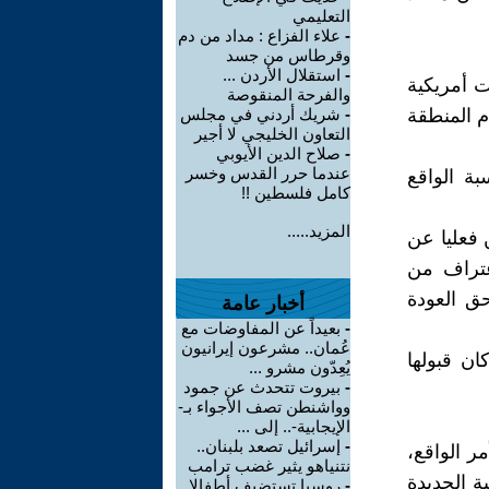
التعليمي
-
علاء الفزاع : مداد من دم
وقرطاس من جسد
-
استقلال الأردن ...
ت أمريكية
والفرحة المنقوصة
 المنطقة
-
شريك أردني في مجلس
التعاون الخليجي لا أجير
-
صلاح الدين الأيوبي
عندما حرر القدس وخسر
بة الواقع
كامل فلسطين !!
المزيد.....
 فعليا عن
اعتراف من
ق العودة
أخبار عامة
-
بعيداً عن المفاوضات مع
عُمان.. مشرعون إيرانيون
ان قبولها
يُعِدّون مشرو ...
-
بيروت تتحدث عن جمود
وواشنطن تصف الأجواء بـ-
الإيجابية-.. إلى ...
-
إسرائيل تصعد بلبنان..
ر الواقع،
نتنياهو يثير غضب ترامب
ة الجديدة
-
روسيا تستضيف أطفالا