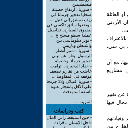
فلسطينيين
-
سوريا.. ارتفاع حصيلة
و العائلة
ضحايا تفجير جرمانا في
ريف دمشق إلى قتيل ...
ن الأردني
-
وضعوا سائق تاكسي في
د.
صندوق السيارة.. تفاصيل
عملية سطو مسلح ع ...
بالاعتراف
-
توتر دبلوماسي بين
واشنطن وباريس
ي بي سي،
-
سوريا.. -منبر أنصار
الرسول- يعلن عن تبني
تفجير جرمانا وحصيلة ...
ها، مع أن
-
-نفاد الذخيرة-.. ترامب
 مشاريع
غاضب من تقارير تضعف
موقفه في المفاوضا ...
-
سوريا: قتيلان و13 جريحا
على الأقل بانفجار عبوة
ناسفة استهدفت ...
ة عن تغيير
المزيد.....
مجال فيها
كتب ودراسات
-
حين استيقظ رأس المال
وقيادتهم
داخل الإنسان .. قراءة
لخارج من
ماركسية ثورية في ... /