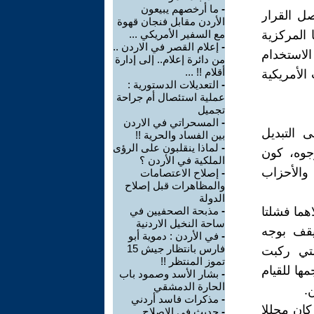
-
ما أرخصهم يبيعون
ل القرار
الأردن مقابل فنجان قهوة
 المركزية
مع السفير الأمريكي ...
-
إعلام القصر في الاردن ..
الاستخدام
من دائرة إعلام.. إلى إدارة
أقلام !! ...
الأمريكية
-
التعديلات الدستورية :
عملية استئصال أم جراحة
تجميل
-
المسحراتي في الاردن
ى التبديل
بين الفساد والحرية !!
-
لماذا ينقلبون على الرؤى
جوه، كون
الملكية في الأردن ؟
 والأحزاب
-
إصلاح الاعتصامات
والمظاهرات قبل إصلاح
الدولة
هما فشلتا
-
مذبحة الصحفيين في
ساحة النخيل الاردنية
يقف بوجه
-
في الأردن : دموية أبو
فارس بانتظار جيش 15
لتي ركبت
تموز المنتظر !!
ها للقيام
-
بشار الأسد وصمود باب
الحارة الدمشقي
.
-
مذكرات فاسد أردني
كان محللا
-
حديث في الإصلاح