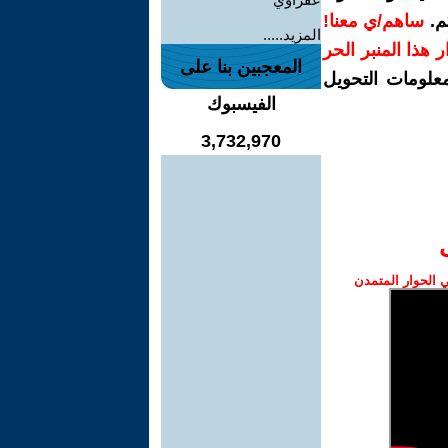
م.
ساهم/ي معنا!
المزيد.....
رار هذا المنبر الحر
المعجبين بنا على
معلومات التحويل
الفيسبوك
3,732,970
الحوار المتمدن