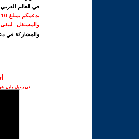
في العالم العربي
ب
والمستقل، ليبقى ص
والمشاركة في دع
ا‫
في رحيل جليل شهبا