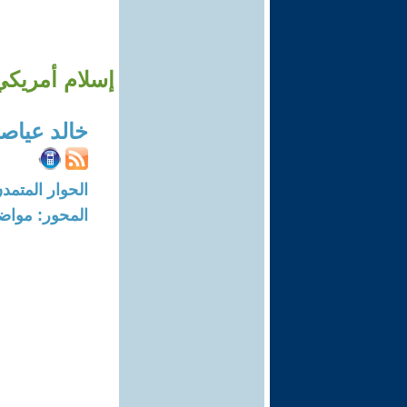
إسلام أمريكي 
خالد عياص
الحوار المتمدن-العدد: 3549 - 11
المحور: مواض