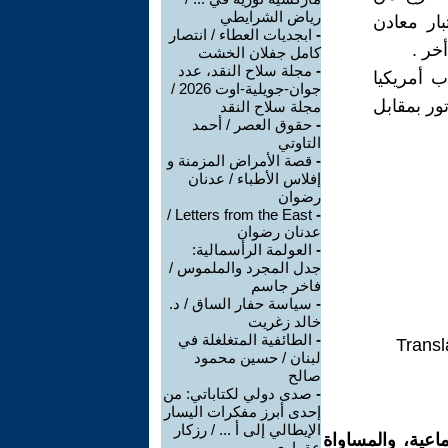
رياض الشرايطي
بار معادن
-
ابجديات العطاء / انتصار
خر .
كامل جفلان الخشت
-
مجلة سلاح النقد، عدد
 أمريكيا
جوان-جويلية-اوت 2026 /
ور بمقابل
مجلة سلاح النقد
-
حقوق العصر / أحمد
التاوتي
-
قصة الأمراض المزمنة و
إفلاس الأطباء / عدنان
رضوان
Letters from the East /
-
عدنان رضوان
-
العولمة الرأسمالية:
جدل المجرد والملموس /
فاخر جاسم
-
سياسة حفار الساق / د.
خالد زغريت
-
الطائفية المتغلغلة في
Transl
لبنان / حسين محمود
صالح
-
صدى دولي لكتاباتي: من
إحدى أبرز مفكرات اليسار
الإيطالي إلى أ ... / رزكار
اعية، والمساواة
عقراوي