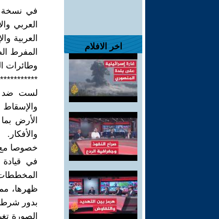
في نسخة ج
العربي وال
العربية وا
اخر الافلام
المفرط الص
وطائرات الن
***********
لست ضد الث
والإسقاط 
الأرض بما 
والأفكار.
خصوصا مع ن
في قيادة 
المخططات 
ظهرها، مما
بدور شرطي 
الصورة تغي