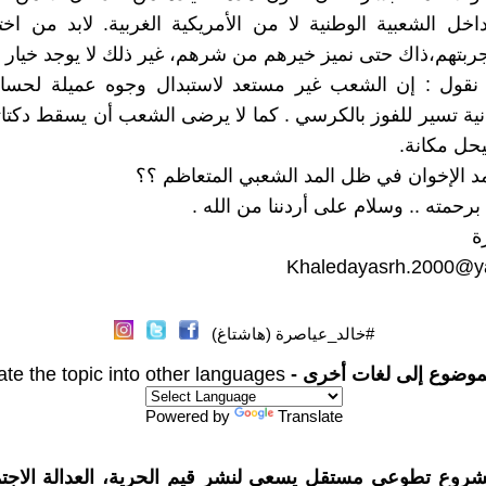
خل الشعبية الوطنية لا من الأمريكية الغربية. لابد من اخت
بتهم،ذاك حتى نميز خيرهم من شرهم، غير ذلك لا يوجد خيار أ
ة نقول : إن الشعب غير مستعد لاستبدال وجوه عميلة لحساب
نية تسير للفوز بالكرسي . كما لا يرضى الشعب أن يسقط دكتات
حل مكانة.
الإخوان في ظل المد الشعبي المتعاظم ؟؟
 برحمته .. وسلام على أردننا من الله .
ة
Khaledayasrh.2000@y
#خالد_عياصرة (هاشتاغ)
موضوع إلى لغات أخرى -
ate the topic into other languages
Powered by
Translate
شروع تطوعي مستقل يسعى لنشر قيم الحرية، العدالة الاجتم