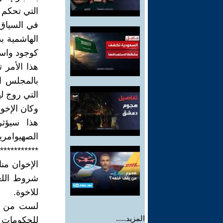
التي تحكم 
في السياق ا
الهاشمية ب
كوجود واست
هذا الأمر ت
بالمجلس ا
التي روج ل
وكان الإخو
هذا سيؤثر
الصهيوامريك
***********
الإخوان منا
شروط اللعب
للاخوة.
لست من حز
المزيد.....
للحكومات 