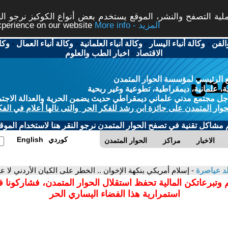
ة التصفح والنشر، الموقع يستخدم بعض أنواع الكوكيز نرجو النق
More info - المزيد
experience on our website
الفن
-
وكالة أنباء اليسار
-
وكالة أنباء العلمانية
-
وكالة أنباء العمال
-
وكا
الاقتصاد
-
اخبار الطب والعلوم
 الرئيسي لمؤسسة الحوار المتمدن
، علمانية، ديمقراطية، تطوعية وغير ربحية
ل مجتمع مدني علماني ديمقراطي حديث يضمن الحرية والعدالة الاجتم
حوار المتمدن على جائزة ابن رشد للفكر الحر والتى نالها أعلام في الفك
م مشاكل تقنية في تصفح الحوار المتمدن نرجو النقر هنا لاستخدام الموقع
كوردي
English
الاخبار
مراكز
الحوار المتمدن
د عياصرة
- إسلام أمريكي بنكهة الإخوان .. الخطر على الكيان الأردني لا ع
 وتبرعاتكن المالية تحفظ استقلال الحوار المتمدن، فشاركونا 
استمرارية هذا الفضاء اليساري الحر