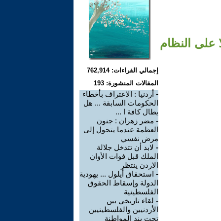
ا على النظام
إجمالي القراءات: 762,914
المقالات المنشورة: 193
-
أردنيا : الاعتراف بأخطاء
الحكومات السابقة ... هل
يطال كافة ا ...
-
مضر زهران : جنون
العظمة عندما يتحول إلى
مرض نفسي
-
لابد أن تتدخل جلالة
الملك قبل فوات الأوان
الاردن ينتظر
-
استحقاق أيلول ... يهودية
الدولة وإسقاط الحقوق
الفلسطينية
-
لقاء تاريخي بين
الأردنيين والفلسطينيين
تحت بند المواطنة