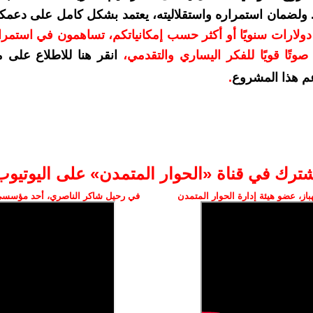
. ولضمان استمراره واستقلاليته، يعتمد بشكل كامل على دعمك
دعمكم بمبلغ 10 دولارات سنويًا أو أكثر حسب إمكانياتكم، تساهمون في استم
وتًا قويًا للفكر اليساري والتقدمي
،
انقر هنا للاطلاع على 
م هذا المشروع
.
شترك في قناة «الحوار المتمدن» على اليوتيوب
ز، عضو هيئة إدارة الحوار المتمدن
في رحيل شاكر الناصري، أحد مؤسسي 