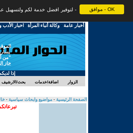
موافق - OK
لتوفير افضل خدمة لكم ولتسهيل عملي
أخبار عامة
-
وكالة أنباء المرأة
-
اخبار الأدب و
الموقع
يسارية
"من أج
حاز ال
إذا لديك
الزوار
اضافة/خدمات
بحث/الارشيف
الصفحة الرئيسية
-
مواضيع وابحاث سياسية
-
خال
تبرعاتكم