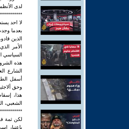
لدى الأنظم
***********
لا احد يستط
بعدما وجد
الذين قادوه
الأمر الذي
السياسي ال
هذه الشروط 
الشارع الع
أسفل الطاو
وحق ألاجئي
هذا، إسقاط
الشعبي، ال
***********
لكن ثمة فر
باعتبار إسر