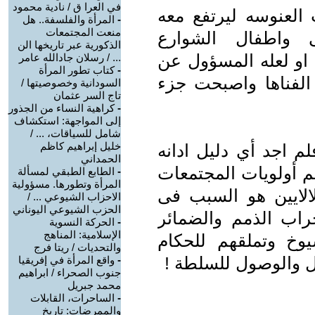
في العرا ق / نادية محمود
 العنوسه ليرتفع معه
-
المرأة والفلسفة.. هل
منعت المجتمعات
 واطفال الشوارع
الذكورية عبر تاريخها الن
 او لعله المسؤول عن
... / رسلان جادالله عامر
-
كتاب تطور المرأة
 الفناها واصبحت جزء
السودانية وخصوصيتها /
تاج السر عثمان
-
كراهية النساء من الجذور
إلى المواجهة: استكشاف
شامل للسياقات، ... /
خليل إبراهيم كاظم
م اجد أي دليل ادانه
الحمداني
م أولويات المجتمعات
-
الطابع الطبقي لمسألة
المرأة وتطورها. مسؤولية
لالايين هو السبب فى
الاحزاب الشيوعي ... /
الحزب الشيوعي اليوناني
اب الذمم والضمائر
-
الحركة النسوية
الإسلامية: المناهج
وخ وتملقهم للحكام
والتحديات / ريتا فرج
ل والوصول للسلطة !
-
واقع المرأة في إفريقيا
جنوب الصحراء / ابراهيم
محمد جبريل
-
الساحرات، القابلات
والممرضات: تاريخ