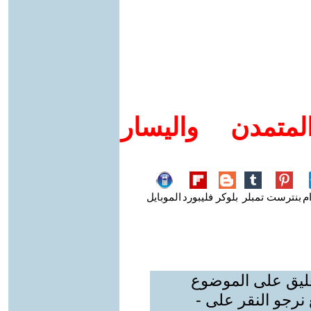
متمدن واليسار
م
بنترست
تمبلر
بلوكر
فليبورد
الموبايل
عليق على الموضوع
نرجو النقر على -