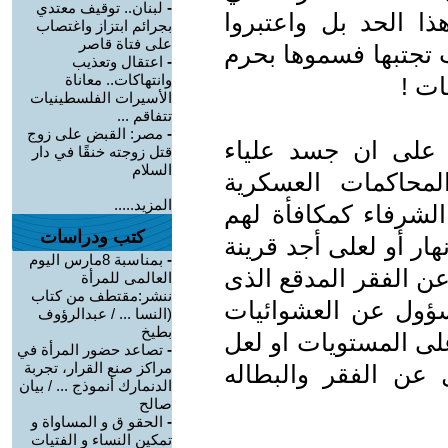
-
لبنان.. توقيف معتدي
ذا الحد بل واعتبروا
بجرائم ابتزاز واغتصاب
على فتاة قاصر
تجتبها فسموها بحرم
-
اعتقال وتعذيب
وانتهاكات.. معاناة
ات !
الأسيرات الفلسطينيات
تتفاقم ...
-
مصر: القبض على زوج
 على ان جسد علياء
قتل زوجته خنقًا في دار
السلام
لمحاكمات العسكرية
المزيد.....
لشرفاء كمكافأة لهم
كتب ودراسات
ار أو لعلى أجد قرينة
-
بمناسبة 8مارس اليوم
ن الفقر المدقع الذى
العالمى للمرأة
ننشر:مقتطف من كتاب
ؤول عن العشوائيات
(النسا ... / عبدالرؤوف
بطيخ
لى المستويات او لعل
-
تصاعد حضور المرأة في
مراكز صنع القرار، تجربة
 عن الفقر والبطاله
الدنمارك أنموذج ... / بيان
صالح
-
الحقو ق و المساواة و
تمكين النساء و الفتيات