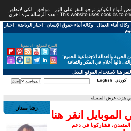
 أنواع الكوكيز نرجو النقر على الزر - موافق - لكي لاتظهر
This website uses cookies to ensure you ge
وكالة أنباء العمال
-
وكالة أنباء حقوق الإنسان
-
اخبار الرياضة
-
اخبار
لوم
التبرع للموقع - ادعمونا
حرية والعدالة الاجتماعية للجميع
"
تى نالها أعلام في الفكر والثقافة
قر هنا لاستخدام الموقع البديل
كوردي
English
لتي هزت عرش الفضيلة
رشا ممتاز
لموبايل انقر هنا
 المتمدن، فشاركونا في دعم