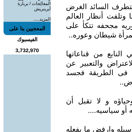
المعالِجات / بربارة
التطرف السائد الغرض
أيرينريش
 وتلفت أنظار العالم
المزيد.....
وريه مجحفه تتكأ على
المعجبين بنا على
مرأة شيطان وعوره..
الفيسبوك
3,732,970
النابع من قناعاتها
اعتراض والتعبير عن
ها فى الطريقة فجسد
ض..
ياؤه و لا تقبل أن
أو سياسيه....
سيله وارفض ما يفعله