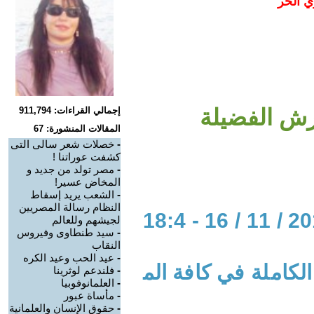
ي الحر
رش الفضيلة
إجمالي القراءات: 911,794
المقالات المنشورة: 67
-
خصلات شعر سالى التى
كشفت عوراتنا !
-
مصر تولد من جديد و
المخاض عسير!
-
الشعب يريد إسقاط
النظام رسالة المصريين
الحوار المتمدن-العدد: 3548 - 2011 / 11 / 16 - 18:4
لجيشهم وللعالم
-
سيد طنطاوى وفيروس
النقاب
-
عيد الحب وعيد الكره
لكاملة في كافة الم
-
فلندعم لوثرينا
-
العلمانوفوبيا
-
مأساة عبور
-
حقوق الإنسان والعلمانية