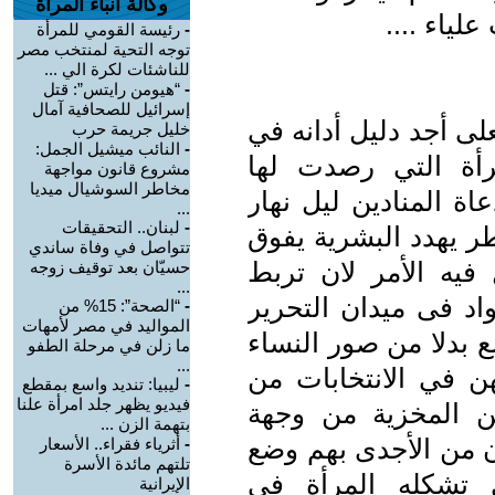
وكالة أنباء المرأة
لياء ....
-
رئيسة القومي للمرأة
توجه التحية لمنتخب مصر
للناشئات لكرة الي ...
-
“هيومن رايتس”: قتل
إسرائيل للصحافية آمال
لى أجد دليل أدانه في
خليل جريمة حرب
-
النائب ميشيل الجمل:
رأة التي رصدت لها
مشروع قانون مواجهة
مخاطر السوشيال ميديا
اة المنادين ليل نهار
...
-
لبنان.. التحقيقات
ر يهدد البشرية يفوق
تتواصل في وفاة ساندي
 فيه الأمر لان تربط
حسيّان بعد توقيف زوجه
...
د فى ميدان التحرير
-
“الصحة”: 15% من
المواليد في مصر لأمهات
ع بدلا من صور النساء
ما زلن في مرحلة الطفو
...
هن في الانتخابات من
-
ليبيا: تنديد واسع بمقطع
فيديو يظهر جلد امرأة علنا
 المخزية من وجهة
بتهمة الزن ...
 من الأجدى بهم وضع
-
أثرياء فقراء.. الأسعار
تلتهم مائدة الأسرة
 تشكله المرأة في
الإيرانية