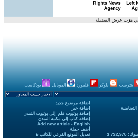
لتي هزت عرش الفضيلة
بنترست
بلوكر
فليبورد
الموبايل
بودكاست
اضافة موضوع جديد
التضامنية
اضافة خبر
إضافة يوتيوب-فلم إلى يوتيوب التمدن
إضافة كتاب إلى مكتبة التمدن
Add new article - English
أضف حملة
3,732,97
تعديل الموقع الفرعي للكاتب-ة