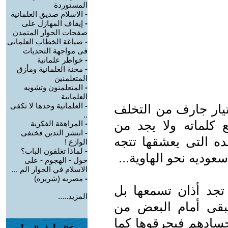
المستوردة
-
الاسلام صديق العلمانية
-
إيقاف المهازل على
صفحات الحوار المتمدن
-
صياغة الخطاب العلمانى
فى مواجهة التحديات
-
خواطر علمانية
-
محنة العلمانية ومأزق
المتعلمنين
-
المتعلمنون وتشويه
العلمانية
-
العلمانية وحدها لا تكفى
يار جارف من التخلف
..
 كلماته ولا يجد من
-
المراهقة الفكرية
-
انتشر التدين فختفى
ه التى يعشقها تتجه
الوازع !
-
لماذا تغلقون الباب؟
ديه نحو الهاوية...
حول - الهجوم - على
الاسلام في الحوار الم ...
-
مصريه (شريره)
تجد أذان تسمعها بل
المزيد.....
يبقى أمام البعض من
سادهم فيحرقوها كما