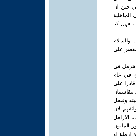
ي حين ان
 الجاهلية
، فهل كنا
 والسلام
قتصر على
امرأة عراقية كانت تترمل في
ي في عام
 المهدي قادرا على
 يتقاسمان
يته وتفعل
ئفهم لان
د الارامل
 المليون
 هو بعهدة ارملة او