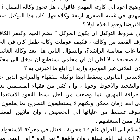
توضيح اعود الى كارثة المهدي فاقول ، هل تجوز وكالة الطفل ؟
لمهدي في غيبته الصغرى اربعة وكلاء فهل كان هذا التوكيل ص
افترضنا وجود الغلام اولا ؟
 شروط التوكيل ان يكون الموكل " بضم الميم وكسر الكاف "
عرف القصد من وكالته ، فكيف عوملت وكالة طفل كان في ال
 غاب معاملة الراشد؟، والسؤال الثاني هل تعد وكالة الغا
الة صحيحة ، لا اظن ان اي محامي يستطيع ان يدخل الى محك
ان الفلاني غير الموجود واريد ان ابلغ ما اخبرني به ؟
اساس القانوني يسقط ايضا توكيلة للفقهاء والمراجع الذين حل
التفخيذ والاحوط وجوبا ، وان كثير من فقهاء المسلمين يع
 خرافة المهدي انما وضعت من اجل بسط النفوذ الاستعمار
ى ابعد زمان ممكن ولكنهم لا يستطيعون التصريح بما يعلمون 
ف تسقط من عليائها الى الحضيض ، وان ملايين المغف
ار ممن استغفلهم .
لقد دخل الاسلام الى العراق عام 12 هجرية ، فقتل في معركة ا
الرافدين 70 الف في ايام قليلة ، وان واقعة " نهر الدم " او " اليس