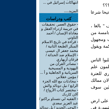
انتهاكات إسرائيل في ...
؟؟؟
المزيد.....
حيحا شرعا
كتب ودراسات
-
حقوق العصر. تحقيقات
 بالغا ،
في جريمة ازدراء العقل و
خامسة من
معاداة الإنسان / أحمد
التاوتي
ئب ومجهول
-
قراءة في تاريخ الاسلام
مة ويقول
المبكر الطبعة الثانية /
محمد جعفر ال عيسى
-
الإسلام ضد الحداثة /
فرغان أزيهاري
بوا الناس
-
مصادر القرآن من
لمون علم
اليهودية و المسيحية
السريانية و الجاهلية و أ ...
ي للعترة
/ مؤمن عقلاني
لان ممالك
-
محادثات مع الله الجزء
الرابع / نيل دونالد والش
لين سوف
-
مختصر كتاب الأرواح /
آلان كاردك
-
الفقيه لي نتسناو براكتو /
لاستحواذ على ارض
عبد العزيز سعدي
 مشهورة في
-
الوحي الجديد / يل دونالد