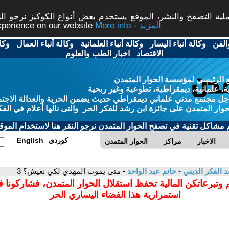
ة التصفح والنشر، الموقع يستخدم بعض أنواع الكوكيز نرجو النق
More info - المزيد
experience on our website
الفن
-
وكالة أنباء اليسار
-
وكالة أنباء العلمانية
-
وكالة أنباء العمال
-
وكا
الاقتصاد
-
اخبار الطب والعلوم
 الرئيسي لمؤسسة الحوار المتمدن
، علمانية، ديمقراطية، تطوعية وغير ربحية
ل مجتمع مدني علماني ديمقراطي حديث يضمن الحرية والعدالة الاجتم
حوار المتمدن على جائزة ابن رشد للفكر الحر والتى نالها أعلام في الفك
م مشاكل تقنية في تصفح الحوار المتمدن نرجو النقر هنا لاستخدام الموقع
كوردي
English
الاخبار
مراكز
الحوار المتمدن
د الفكر الديني
-
حاتم عبد الواحد
- متى يموت المهدي لكي نعيش؟ 3
 وتبرعاتكن المالية تحفظ استقلال الحوار المتمدن، فشاركونا 
استمرارية هذا الفضاء اليساري الحر