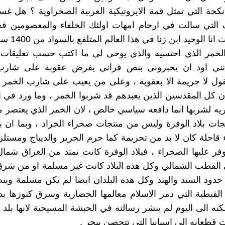
نكحة التي تمثل قمة الايروتيكية العربية الصحراوية ؟ هل غس
التي سالت في ارحام امهات اولئك الخلفاء والمعصومين فجع
 انا الوحيد ابن زنا في هذا العالم المتلفع بالسواد من 1400 سنة ؟؟
الخمر الذي احتسيه والذي يوحي لي ما اكتب حسب تعليقات 
نني اود ان يخبروني بنص قراني يفرض عقوبة على شارب
قول لا جريمة الا بعقوبة ، وعلى من يعيب على شارب الخمر 
ان كل المقدسين الذين يعبدهم قد شربوا الخمر ، وما ورد في 
يه لشربها انما دافعه سياسي خالص ، لان الخمر الذي يعتصر م
ات بلاد الوفرة وليس من منتجات صحراء الجراد ، وبما ان بي
احلة كان لا بد من تحريمة كما حرم الحرير والديباج ومست
وفر عليها الصحراء ، فبلاد الوفرة كانت تمتد من العراق شما
ى القطب الشمالي وكل هذه البلاد كانت غير مسلمة او من شر
ى حدود السند والهند وكل هذه البلدان ايضا لم تكن مسلمة وين
قبطية التي دمر الاسلام معالمها الحضارية وسرق كنوزها ب
لكنه الى اليوم لم ينشر رسالته في الحبشة المسيحية لانها بلد 
طعانه الى اسبانيا التي تتحصن ببحر .