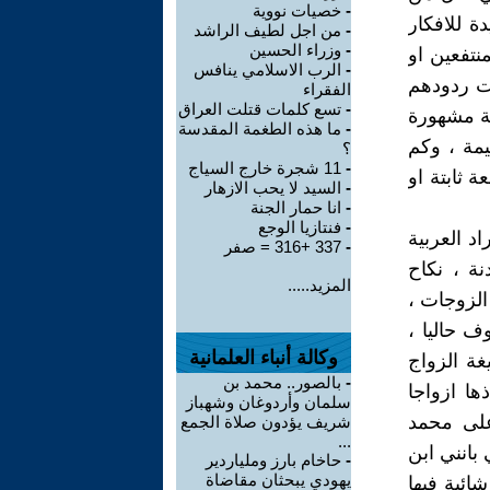
-
خصيات نووية
ة للافكار
-
من اجل لطيف الراشد
-
وزراء الحسين
نتفعين او
-
الرب الاسلامي ينافس
نت ردودهم
الفقراء
-
تسع كلمات قتلت العراق
لة مشهورة
-
ما هذه الطغمة المقدسة
مة ، وكم
؟
-
11 شجرة خارج السياج
 ثابتة او
-
السيد لا يحب الازهار
-
انا حمار الجنة
-
فنتازيا الوجع
د العربية
-
337 +316 = صفر
ة ، نكاح
المزيد.....
 الزوجات ،
ف حاليا ،
وكالة أنباء العلمانية
غة الزواج
-
بالصور.. محمد بن
ها ازواجا
سلمان وأردوغان وشهباز
على محمد
شريف يؤدون صلاة الجمع
...
بانني ابن
-
حاخام بارز وملياردير
يهودي يبحثان مقاضاة
ائبة فيها