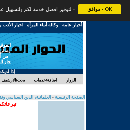
موافق - OK
لتوفير افضل خدمة لكم ولتسهيل عملي
أخبار عامة
-
وكالة أنباء المرأة
-
اخبار الأدب و
الموقع
يسارية
"من أج
حاز ال
إذا لديك
الزوار
اضافة/خدمات
بحث/الارشيف
الصفحة الرئيسية
-
العلمانية، الدين السياسي ونق
تبرعاتكم