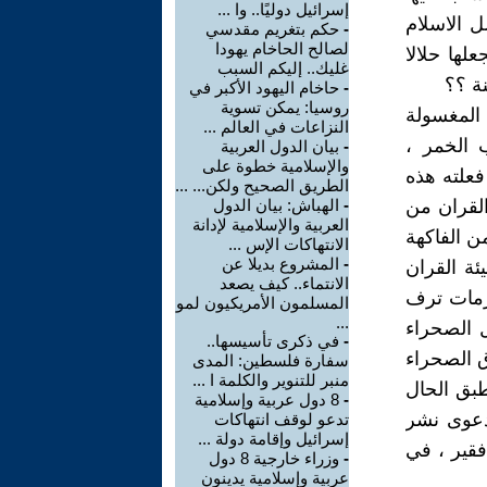
إسرائيل دوليًا.. وا ...
ل الاسلام
-
حكم بتغريم مقدسي
لصالح الحاخام يهودا
لها حلالا
غليك.. إليكم السبب
-
حاخام اليهود الأكبر في
روسيا: يمكن تسوية
المغسولة
النزاعات في العالم ...
 الخمر ،
-
بيان الدول العربية
والإسلامية خطوة على
فعلته هذه
الطريق الصحيح ولكن... ...
القران من
-
الهباش: بيان الدول
العربية والإسلامية لإدانة
ن الفاكهة
الانتهاكات الإس ...
-
المشروع بديلا عن
ئة القران
الانتماء.. كيف يصعد
لزمات ترف
المسلمون الأمريكيون لمو
...
ل الصحراء
-
في ذكرى تأسيسها..
ق الصحراء
سفارة فلسطين: المدى
منبر للتنوير والكلمة ا ...
طبق الحال
-
8 دول عربية وإسلامية
دعوى نشر
تدعو لوقف انتهاكات
إسرائيل وإقامة دولة ...
فقير ، في
-
وزراء خارجية 8 دول
عربية وإسلامية يدينون