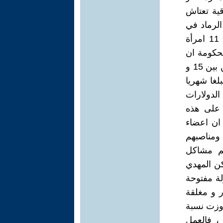
قية تعتاش
الرماد في
العيون ،فبتصريح سابق لوزارة العمل والشؤون الاجتماعية فان بين كل 11 امرأة
لحكومة ان
هناك ما يقارب مليونان ونصف المليون ارملة في العراق تنحصر اعمارهن بين 15 و
عب مبلغا شهريا
الدولارات
 على هذه
 ان اعضاء
 ومناصبهم
هم مشاكل
كن المهدي
لة مفتوحة
ر و مغلقة
اوزت نسبة
، فالعمل