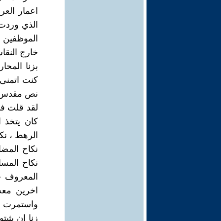
اعمار العر
الذي وردت 
الموظفين ا
خارج النقا
بزنا المح
كنت اتمنى 
نص مقدس ي
لقد قلت في
كان يتخذ ا
الرهط ، نكا
نكاح المضا
نكاح المسا
المعروف حا
اخرين معه
واستمرت ال
زنا ان يثبت