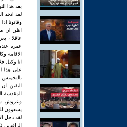
بعد هذا ال
لقد اتخذ ا
وقانونا اذا 
اظن ان من
عاقلا ، ي
عمره عندما
الاقامة وك
انا وكيل فل
على هذا ال
بالتخميس و
اليقين ان
المقدسة ال
وعروش سو
يسعوون للث