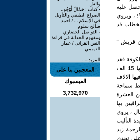
والش
 حصل عليه
-
كتاب : حَمَّالُ أَوْجُهٍ..
الصراع الطبقي والتأويل
! ، ويروي
في الإسلام ... / احمد
لخطاب قد
صالح سلوم
-
التواصل الحضاري
ومفهوم الحداثة في قراءة
ن قريش "
النص القراني / عمار
التميمي
لكوفة فقد
المزيد.....
ابتدأ مطلع ولايته عام 36 هجرية بحرب بحرب الجمل الذي ذهب ضحيتها 15 الف
المعجبين بنا على
ية ولاتي قتل فيها الالاف
الفيسبوك
حظ سماحة
3,732,970
من العشرة
اقيين بها
ال ، يروي
انت شديدة التأليب
لرحمة زيد
على تحدي