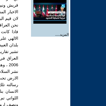
قريش ونبيه
الاخبار ال
لان قيم ال
نحن العراقي
فاذا كانت 
المزيد.....
الالهي عل
بلدان العبي
العراق في
نشر السلام
الارض تحت 
رسالته تلك
الانسان بن
اللواتي ت