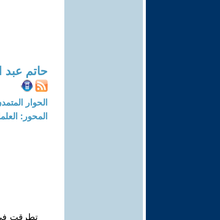
حاتم عبد ا
الحوار المتمدن-العدد: 3444 - 1
المحور: العلما
تطرقت في 