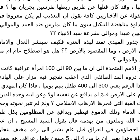
ا ، وقد كان قتلها عن طريق ربطها بفرسين يجريان بها ؟ ف
منقولة عن الاخباريين كافة تقول ان التعذيب لم يكن معروفا في
بداوة مناهضة للتنكيل سوى ما كان يمارس ضد العبيد والموالي 
ين عبيدا وموالي بشرعة سيد الانبياء ؟؟
جذور المهدي تمتد لهذه العترة فكيف سينشر العدل والامان
ى الارض ، وما المقصود بالارض ؟؟ هل هو اصطلاح عام ام م
د والموالي ؟
تشير تقارير الامم المتحدة الى ان ما بين 90 الى 100 
 ذروة المد الطائفي الذي اعقب تفجير قبة مزار علي الهاد
2006 ، وهذا الرقم يعني 300 الى 400 طفل يتيم يوميا ، فاذا كان
 على الارض فلمَ لم يدافع عن نفسه اولا وعن ابيه وجده الذين
القبة التي فجرها الارهاب الاسلامي ؟ ولمَ لم تثير نخوته وحم
 الدماء وتلك الدموع فيظهر ويدافع عن المظلومين بكل طوا
اء الله وملعون من يهدمه قال يقول السيد المسيح ، ان عد
م احصاؤهن في العراق قبل عام يشير الى رقم مخيف يتجاوز
ونصف ارملة وهذا يعني ان ما بين 4 الى 5 مليون طفل عراقي