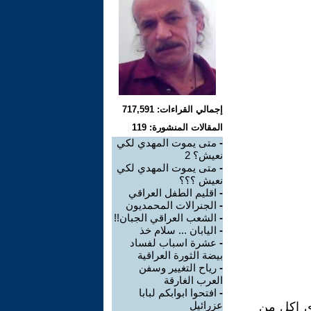
إجمالي القراءات: 717,591
المقالات المنشورة: 119
-
متى يموت المهدي لكي
نعيش؟ 2
-
متى يموت المهدي لكي
نعيش ؟؟؟
-
اقليم الطفل العراقي
-
الجنرالات المحمديون
-
الشعب العراقي الجبان!!
-
اليابان ... سلام خذ
-
عشرة اسباب لفساد
بيضة الثورة العراقية
-
رياح التغيير وسفن
العرب الغارقة
-
افتحوا ابوابكم لبابا
عزرائيل
ي اكل من