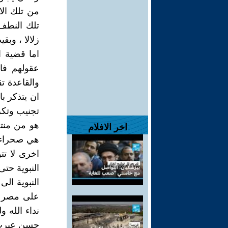
من تلك الا
تلك النطف 
زلالا ، وبقيت
اما قضية 
عقولهم فا
والقاعدة ت
ان يتذكر ب
تجنيب وتكر
هو من منتج
اخر الافلام
هي صحراء ق
اخرى لا تت
النبوية حت
النبوية ال
على مصر ال
نداء الله و
حسن عبرت ق