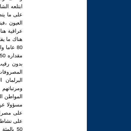
ابتلعه الش
على ما يتص
عراقية هنا
بدون رقيب
المصروفات 
البرلمان ا
ومرتباتهم
المواطن الذ
مسؤولا عن 
على مصراعي
على نشاطات
50 بالم