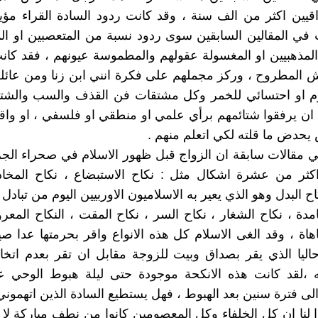
اقيين اكثر من الف سنة ، وقد كانت ردود السادة القراء مؤيد
في المقالين السابقين سوى ردود نسبة من المتعصبين او الم
لمذهبيين او المغسولة عقولهم والمطموسة عيونهم ، فقد كا
ش المطروح ، وركز مجملهم على فكرة انني ابن زنا ومن عائ
ارم او احتسائي للخمر وكل مشتقات فن القذف والسب والشتي
ان يرفقوا شتائمهم برأي علمي او منطقي او فلسفي ، او واقعة
حدض ما قلته لكي اتعلم منهم .
 مقالات سابقة ان الزواج قبل ظهور الاسلام في صحراء الجرا
كثر من عشرة اشكال مثل : نكاح الاستبضاع ، نكاح المخادن
ح البدل وهو الذي يعير به الاسلاميون الاوربيين اليوم من تبادل
مدة ، نكاح الشغار ، نكاح السر ، نكاح المقت ، النكاح المعرو
هاة ، وقد الغى الاسلام كل هذه الانواع واقر بحرمتها عدا صي
ليا الذي يقر بصداق وبيت للزوجة مقابل ان تقر بعدم اتخاذ
 ،لقد كانت هذه الانكحة موجودة حتى ليلة هبوط الوحي 
ى فترة سنين بعد الهبوط ، فهل يستطيع السادة الذين اتهموني 
وا لنا ان كل الخلفاء وكل المعصومين كانوا من نطف مباركة لا ش