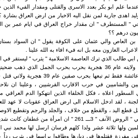
وعندما علم ابو بكر بعدد الاسرى والقتلى ومقدار الفيء الذين
وليد اهدى جارية لمن نقل اليه الاخبار من ارض العراق بشارة ؟
في " المستطرف " ان مقدار خراج العراق في ايام عمر بن ا
 بن العاص والي عثمان على الكوفة يقول " ان السواد بستا
لاعراب الغازون معه بل انه فيء افاء به الله علينا .
 ابي طالب الذي ترك العاصمة الاسلامية " يثرب " ليستقر في ا
حول بعير عائشة فقط ثم تبعها بحرب صفين عام 39 هجر
يين والشاميين في حرب الاقارب القرشيين ، وعلينا ان نلا
 السطور اعلاه ، فكل الخلفاء الذين انتهكوا الدم العراقي 
لجنة ، لقد ادخل الاسلام الى ارض العراق عقوبات لا عهد للعر
 قطع اليد ، والقطع من خلاف ، والجلد والرجم وتقطيع الاوص
السهيلي في " الروض الآنف " 3ـــ 261 " ان امرأة من غطفان ك
ين ولها ثلاثة عشر ولدا كلهم فرسان ارسل لها محمد نبي ا
ي مفرزة فقتلوها في ديارها وطافوا براسها في يثرب رداً 