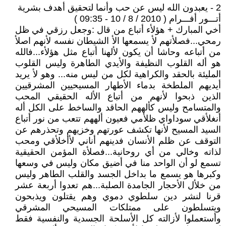
2 - يعبدون الله ليس عن حب وأنما لتحقيق أهدف بشرية
أتـــور أفـــرام ( 2010 / 8 / 10 - 09:35 )
أخي المبارك + هؤلأء أتباع من قال :وجعل رزقي في ظل
رمحي...فصلأتهم لأ يسمعها الأ الشيطان نفسه لأنهم اصلأ
من أتباعه وحاشا أن يكون لألهنا أتباع مثل هؤلأء...فالله
هو أله القلوب النظيفة والأيدي الطاهرة وليس القلوب
المليئة بالحقد والكراهية لكل من ليس منه... وهو لأ يريد
أيديهم الملطخة بدماء الأطهار المسيحيين المشرقيين
الذين ذبحوا لأنهم من أتباع الأله الحقيقي المحب
والمتسامح وليس كألههم الحاقد والساخط على الكل أله
أنغلأقي سوداواي ظلأمي فعيون ألههم تتعب من نور أتباع
السيد المسيح لأنها تكشف عورتهم وخزيهم وتحذرهم عن
التوقف عن ظلم الأنسان فدينهم أناني لأأخلأقي ومحب
لذاته وخالي من أي روحانية...فصلأة المؤمن الحقيقية
تسمع لو أن الواحد منا في أضيق مكان وليس في وسعها
وكبرها هو يسمع ما بداخل الجسد والقلب الطاهر وليس
من خلأل الأحجار الجامدة الصلبة...هم تعدوا أربعة عشر
قرنا لنشر دين سلطوي دموي وهم يقتلون ويذبحون
ويتسلطون على ممتلكات المسيحي المشرقي
وأستعملوا لأزالته كل الأسلحة الجسدية والنفسية فقط