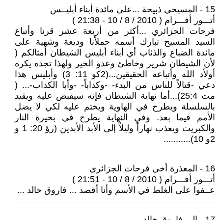
15 - المسيحي ذبيحة ...على مائدة أبناء أبليــس
أتـــور أفـــرام ( 2010 / 8 / 10 - 21:38 )
فرحات الجزائري ...أكثر من أربعة عشر قرنا وأتباع
السيد المسيح تبارك أسمه حملأنا وديعة وشهية على
مائدة الضباع والذئاب أي أبناء أبليس الشيطان أمثالكم (
لأن الشيطان شرير وخاطئ وعدو الخير ولهذا تجده يكره
أولأد الله وأتباعه الحقيقين...(2كو 11: 3) وأبليس هذا
دعي -قتالاً للناس من البدء- -وكذاباً- -وأبا الكذاب-... (
مت 25:4)...أما نهاية الشيطان فإنه سيقبض عليه ويقيد
بالسلسلة ويطرح في الهاوية ويختم عليه لكي لا يضل
الأمم فيما بعد. وفي النهاية يطرح في بحيرة النار
والكبريت ويعذب نهاراً وليلاً إلى الأبد الأبدين (رؤ 20: 1 و
2و 10)...........
16 - المعذرة أخي فرحات الجزائري
أتـــور أفـــرام ( 2010 / 8 / 10 - 21:51 )
عــفوا على الغلط في الأسم وأنا أقصد ... فاروق خالد ...
17 - الى فاروق خالد