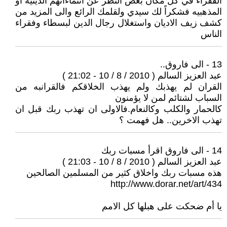
الفقراء في كل مكان بغض النظر عن انتماءاتهم الدينيه او
المذهبيه فشكراً لك سيدي ولقلمك الرائع والى المزيد من
كشف زيف الاديان واستغلال رجال الدين لبسطاء وفقراء
الناس
13 - الى فاروق..
عبد العزيز السالم ( 2010 / 8 / 10 - 21:02 )
القران لم يهذبك ولم يهذب الخلاقكم فالقرانبه من
السباب لشتائم لمن لا يؤمنون
كالحمار والكلب وكالنعام.فالاولى ان تهذب ربك قبل ان
تهذب الاخرين.. هل فهمت ؟
14 - الى فاروق اقرأ مسبات ربك
عبد العزيز السالم ( 2010 / 8 / 10 - 21:03 )
هذه مسبات ربك واخلاق كثير من المسلمين الصالحين
http://www.dorar.net/art/434
يا أم ضحكت على هبلها كل الامم