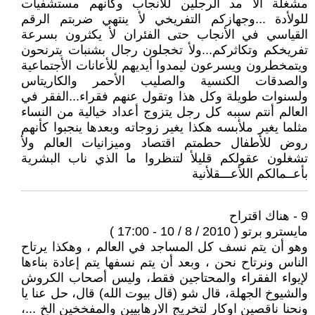
مشغلة الأ مد الرجلين للأنجاب وكأنهم مستشفيات
للولأدة ...وجهازكم التفريخي لأ ينتهي ضربتم الرقم
القياسي في الأنجاب حتى الفئران لأ يكثرون بسرعة
تفريخكم وتكاثركم...ولأ تخجلون رجال بشنبات يترنحون
ويتمخطرون ويسرعون ليمدوا أيديهم للأعانات الأجتماعية
والصدقات الكنسية والصليب الأحمر والكاريتاس
ولسنوات طويلة وكل هذا وتقول عنهم فقراء...الفقر في
العالم أنتم سببه كل رجل يتزوج أعداد خيالية من النساء
مثلما يغير ملأبسه هكذا يغير زوجاته وبعدها ينجبوا كأنهم
روض للأطفال حطمتم اقتصاد وميزانيات العالم ولأ
تشغلون عقولكم قليلأ لتنظروا ما الذي ناب البشرية
بأعــمالكم اللأعـــقلأنية
9 - هناك اقتراح
مايسترو برتو ( 2010 / 8 / 10 - 17:00 )
وهو أن يتم نسف كل المساجد في العالم ، وهكذا يرتاح
الناس ونرتاح نحن ، وبعد أن يتم نسفها يتم إعادة بناءها
لإيواء الفقراء والمحتاجين فقط، وليس أصحاب الكروش
والشيوخ الجهلة، قال شو (قال بيوت الله) قال، حل عنا يا
ونحنا ناقصين اوكار لتخريج الارهابيين والمفخخين الخ ...،