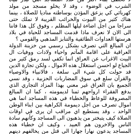
الشرب في الوضوء ، وقد لا يخلو مسجد من مولد
كهربائي كي يزعق المؤذن بوساطته مناديا للصلاة ، بينما
هناك كثير من البيوت والخرائب القريبة لا تملك حتى
سراجا من اجل اضاءة ليلها المظلم ، وفوق كل هذا فاننا
الى الان لا نعرف ماذا قدمت المساجد للحياة في بلاد
هرستها العداوات الطائفية والتنابز المذهبي والقومي ؟
ان المبالغ التي تصرف بشكل رسمي من خزينة الدولة
العراقية على اقامة المآتم واحياء ولادات ووفيات ال
البيت الاغراب عن العراق انما تكفي لسد رمق كثير من
الجياع لو احسن استغلال هذه الاموال ، ولكن تجارة الدين
قد حولت كل شيء الى سلعة ، فالانبياء والاوصياء
والقرآن سلع في سوق المضاربات الحزبية ، وقد نسي
الجميع بان العراق غير معني بهذا المزاد التجاري الذي
يدفع الفقراء ارواحهم ثمنا لديمومته ، كما ان المبالغ
المصروفة للوعاظ والخطباء في هذه المساجد انما هي
اموال تصرف من اجل ديمومة الكراهية بين ابناء الوطن
الواحد ، وقد يستطيع اي مراقب ان يرى في اوقات
الصلاة كيف يتبختر من يذهبون الى المساجد وكأنهم سادة
الناس والاخرون هم العبيد ، وكيف ان خطباء هذه
المساجد يدعون نهارا جهارا الى قتل من يخالفهم دينهم