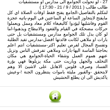
27 - لو تحولت الجوامع الى مدارس او مستشفيات
طالب طالب ( 2011 / 9 / 21 - 17:30 )
لنتكلم بالتفاصيل-الجامع يفتح فقط اوقات الصلاة اي كل
مايفتح لايتجاوز الساعة او الساعتين في اليوم-ياتيه عجزة
القوم وفاشليها ليؤدوا كالبغبغاء كلام معاد وممل ويعملوا
حركات مضحكة في القيام والقعود والانبطاح ويذهبوا-اما
لو كان بدل تلك الجوامع مدارس ومستشفيات بل حتى
بارات او ملاهي لكانت فائدتها افضل-مدارس تفيد الطلبة
وتفسح المجال لفرص تعليم اكثر-مستشفيات انتم اعلم
بحاجتنا الماسة اليها-بارات وملاهي تفرفش الناس وتزيل
عنهم هموم العمل وشقاء الحياة-الجوامع هي مكان
التخلف والجهل وياريت حتى مكة يزيلوها فهي بؤرة
الفساد وصرف فلوس الاهابل على لاشيئ الا وهم
لايتحقق -والقبور مليئة باموات ينتظرون الجنة !-وعيش
ياكديش الى ان يطلع الحشيش