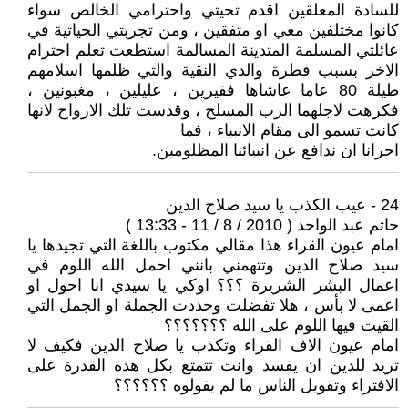
للسادة المعلقين اقدم تحيتي واحترامي الخالص سواء
كانوا مختلفين معي او متفقين ، ومن تجربتي الحياتية في
عائلتي المسلمة المتدينة المسالمة استطعت تعلم احترام
الاخر بسبب فطرة والدي النقية والتي ظلمها اسلامهم
طيلة 80 عاما عاشاها فقيرين ، عليلين ، مغبونين ،
فكرهت لاجلهما الرب المسلح ، وقدست تلك الارواح لانها
كانت تسمو الى مقام الانبياء ، فما
احرانا ان ندافع عن انبيائنا المظلومين.
24 - عيب الكذب يا سيد صلاح الدين
حاتم عبد الواحد ( 2010 / 8 / 11 - 13:33 )
امام عيون القراء هذا مقالي مكتوب باللغة التي تجيدها يا
سيد صلاح الدين وتتهمني بانني احمل الله اللوم في
اعمال البشر الشريرة ؟؟؟ اوكي يا سيدي انا احول او
اعمى لا بأس ، هلا تفضلت وحددت الجملة او الجمل التي
القيت فيها اللوم على الله ؟؟؟؟؟؟؟
امام عيون الاف القراء وتكذب يا صلاح الدين فكيف لا
تريد للدين ان يفسد وانت تتمتع بكل هذه القدرة على
الافتراء وتقويل الناس ما لم يقولوه ؟؟؟؟؟؟