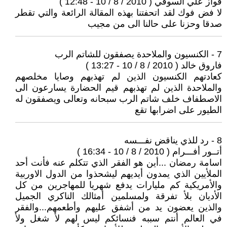
فواز علي السوفي ( 2010 / 8 / 10 - 12:48 )
لا فض فوك لقد اتحفتنا بهذه المقالة الرائعة والتي تقطر
صدقا وحزنا على حالنا الى من مجيب
7 - الكنسيون والملاحدة يصفقون للشاتم الرب
فاروق خالد ( 2010 / 8 / 10 - 13:27 )
كعادتهم الكنسيون الذين لم تهذبهم وصايا مخلصهم
والملاحدة الذين لم تهذبهم قيم الحضارة يسارعون الى
الاصطفاف خلف شاتم الرب سبحانه وتعالى ويصفقون له
الطيور على اضرابها تقع
8 - رد للذي يناقض نفـــسه
أتــور أفـــرام ( 2010 / 8 / 10 - 16:34 )
اسامة رمضان ...أين هو الفقر الذي تتكلم عنه فأنت أحد
الملأيين الذي يمدون أيديهم ليشحذوا من الدول الاوربية
والأمريكية كم مليارات يدفع شهريا للمهاجرين من كل
الأديان بلأ تفرقة ولمسلمين أمثالك الناكري الجميل
والذين يعضون يد من أشفق عليهم وأطعمهم...والفقر
في العالم أنتم سببه فنسائكم ليس لهم لأ شغل ولأ