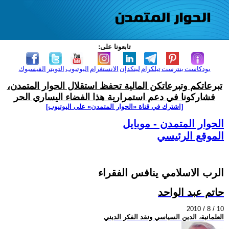
تابعونا على:
بودكاست
بنترست
تيلكرام
لينكدإن
الانستغرام
اليوتيوب
التويتر
الفيسبوك
تبرعاتكم وتبرعاتكن المالية تحفظ استقلال الحوار المتمدن،
فشاركونا في دعم استمرارية هذا الفضاء اليساري الحر
[اشترك في قناة ‫«الحوار المتمدن» على اليوتيوب]
الحوار المتمدن - موبايل
الموقع الرئيسي
الرب الاسلامي ينافس الفقراء
حاتم عبد الواحد
2010 / 8 / 10
العلمانية، الدين السياسي ونقد الفكر الديني