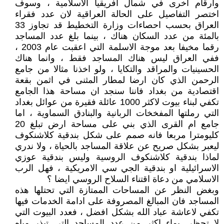
وارقام اخرى في شمال افريقيا الاسلامية ، وسوف
اختصر التفاصيل على الحالة العراقية لان عدد فقراء
العراق بحسب احصاءات وزارة التخطيط قد تجاوز 33
بالمئة من عدد السكان هناك ، بينما بلغ عدد المساجد
رقما مخيفا بعد موجة الاسلمة التي اعقبت عام 2003 ،
ففي العراق ليس هناك المساجد فقط ، وانما هناك
الحسينيات والمراقد والتكايا ، ولو اخذنا مثالا من جامع
الرحمن الذي كان ارضا لمطار المثنى في اثمن بقعة
اقتصادية من بغداد فاننا سنجد ان مساحة هذا الجامع
تكفي لبناء بيوت لاكثر 1000 عائلة فقيرة من عوائل بغداد
التي رملتها المفخخات الربانية والبنادق السماوية ، اما
جامع ام القرى الذي بني على مساحة ارض تبلغ 20
كليومترا مربعا فانه صمم على شكل بندقية كلاشنكوف
ليعبر بشكل صريح عن علاقة المساجد بالحياة ، ولا ندري
لماذا بندقية كلاشنكوف الروسية وليس بندقية عوزي
الاسرائيلية او بندقية الجي سي الامريكية ، فهل الرب
الاسلامي من دعاة اقتناء السلاح الروسي ايضا ؟
وبغض النظر عن المساحات الممتازة التي تحتلها هذه
المساجد فان المبالغ المصروفة على ادامة الخدمات فيها
تكفي لاعاشة عباد الله بشكل افضل ، فعدد البيوت التي
لا تحظى بماء اكثر من عدد المساجد التي تبذر مياه