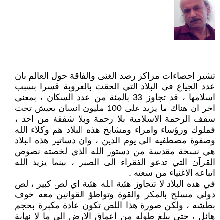
تشير احصاءات مراكز رصد الغنى والفاقة حول العالم بان
عدد الجياع في البلاد التي الحقت بالعروبة قسرا بسبب
اسلامها ، قد تجاوز 33 بالمئة من عدد السكان ، بمعنى
اخر ان هناك ما يزيد على 100 مليون انسان يعيش تحت
سقف الرحمة الاسلامية بلا رحمة وبلا شفقة من احد ،
فملوك ورؤساء وامراء ومشايخ هذه البلاد هم وكلاء الله
وصفوة مصطفيه الى يوم الدين ، وان دساتير هذه البلاد
هي نسخة مقدسة من دستور الله الذي لخصته نصوص
القرآن التي تدعو الفقراء الى الصبر ، بينما يزيد الله
اتباعه الاغنياء من سعته .
في هذه البلاد لا تتجاوز هئية الله هئية اي لص كبير ، لص
دولي مسلح بالمكر والقوة وتواطؤ القوانين معه خوف
بطشه ، ولكن صورة هذا اللص تكون عادة مكبرة بحجم
هائل ، حتى يبلغ طوله من اعماق الارض الى ما لا نهاية