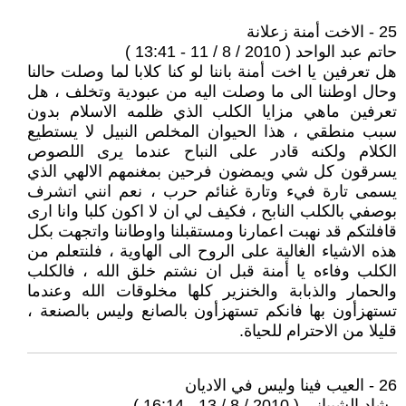
25 - الاخت أمنة زعلانة
حاتم عبد الواحد ( 2010 / 8 / 11 - 13:41 )
هل تعرفين يا اخت أمنة باننا لو كنا كلابا لما وصلت حالنا
وحال اوطننا الى ما وصلت اليه من عبودية وتخلف ، هل
تعرفين ماهي مزايا الكلب الذي ظلمه الاسلام بدون
سبب منطقي ، هذا الحيوان المخلص النبيل لا يستطيع
الكلام ولكنه قادر على النباح عندما يرى اللصوص
يسرقون كل شي ويمضون فرحين بمغنمهم الالهي الذي
يسمى تارة فيء وتارة غنائم حرب ، نعم انني اتشرف
بوصفي بالكلب النابح ، فكيف لي ان لا اكون كلبا وانا ارى
قافلتكم قد نهبت اعمارنا ومستقبلنا واوطاننا واتجهت بكل
هذه الاشياء الغالية على الروح الى الهاوية ، فلنتعلم من
الكلب وفاءه يا أمنة قبل ان نشتم خلق الله ، فالكلب
والحمار والذبابة والخنزير كلها مخلوقات الله وعندما
تستهزأون بها فانكم تستهزأون بالصانع وليس بالصنعة ،
قليلا من الاحترام للحياة.
26 - العيب فينا وليس في الاديان
رشاد الشيباني ( 2010 / 8 / 13 - 16:14 )