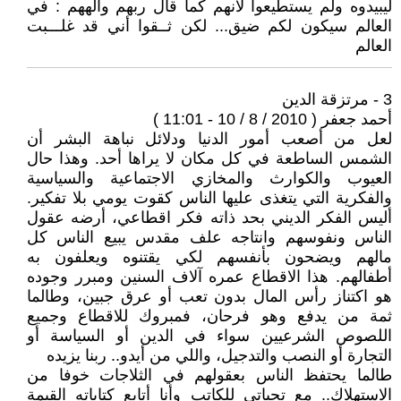
ليبيدوه ولم يستطيعوا لأنهم كما قال ربهم وألههم : في
العالم سيكون لكم ضيق... لكن ثــقوا أني قد غلـــبت
العالم
3 - مرتزقة الدين
أحمد جعفر ( 2010 / 8 / 10 - 11:01 )
لعل من أصعب أمور الدنيا ودلائل نباهة البشر أن
الشمس الساطعة في كل مكان لا يراها أحد. وهذا حال
العيوب والكوارث والمخازي الاجتماعية والسياسية
والفكرية التي يتغذى عليها الناس كقوت يومي بلا تفكير.
أليس الفكر الديني بحد ذاته فكر اقطاعي، أرضه عقول
الناس ونفوسهم وانتاجه علف مقدس يبيع الناس كل
مالهم ويضحون بأنفسهم لكي يقتنوه ويعلفون به
أطفالهم. هذا الاقطاع عمره آلاف السنين ومبرر وجوده
هو اكتناز رأس المال بدون تعب أو عرق جبين، وطالما
ثمة من يدفع وهو فرحان، فمبروك للاقطاع وجميع
اللصوص الشرعيين سواء في الدين أو السياسة أو
التجارة أو النصب والتدجيل، واللي من أيدو.. ربنا يزيده
طالما يحتفظ الناس بعقولهم في الثلاجات خوفا من
الاستهلاك.. مع تحياتي للكاتب وأنا أتابع كتاباته القيمة