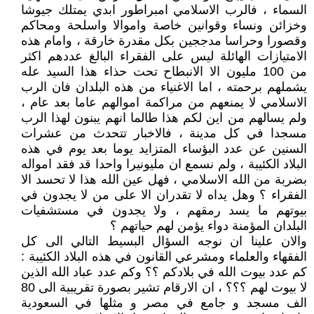
السماء ، فالرب الاسلامي امبراطور ابدي يمتلك جيوشا
وخزائن ونساء وقوانين خاصة واموالا واسلحة ومحاكم
وقصورا وحراسا مدججين بكل مقدرة خارقة ، وامام هذه
الامتيازات الهائلة ليس على الفقراء البالغ عددهم اكثر
من 100 مليون الا الانبطاح تحت حذاء هذا السيد عله
يشملهم برحمته ، اما الاغنياء من هذه البلدان فان الرب
الاسلامي لا يمنعهم من مراكمة اموالهم عاما بعد عام ،
ولم يسالهم من اين لكم هذا طالما انهم يبنون لهذا الرب
مسجدا في كل مدينة ، فالاخبار تتحدث من عشرات
السنين عن عدد البؤساء المتزايد يوما بعد يوم في هذه
البلاد الكئيبة ، ولم نسمع ان مليونيرا واحدا قد فقد امواله
بضربة من الله الاسلامي ، فهل عين الله هذا لا تحسد الا
الفقراء ؟ وهل يداه لا تقدران الا على من لا يجدون في
بيوتهم ما يسد رمقهم ، ولا يجدون في مستشفيات
البلدان المؤمنة دواء يؤمن لهم حياتهم ؟
والان علينا ان نوجه السؤال البسيط التالي الى كل
الفقهاء والعلماء ومشرعي القانون في هذه البلاد الكئيبة :
كم عدد بيوت الله في بلادكم ؟؟ وكم عدد عباد الله الذين
لا بيوت لهم ؟؟؟ ، ان الارقام تشير بصورة تقريبية الى 80
الف مسجد و جامع في مصر و مثلها في السعودية