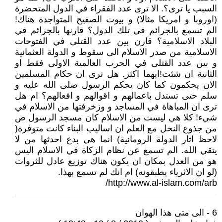
السبب يا ترى؟. الا ترى عدد الفقراء في الدول المتحضرة
(اوروبا و امريكا مثالا) و بيوت الصفيح المتواجدة هناك!
الم تسمع بالجرائم في تلك الدول؟ قارنها بالجرائم في
البلاد الاسلامية؟ قارن بين عدد القتلى في الفتوحات
الاسلامية من صدر الاسلام الى سقوط و الدولة العثمانية
و بين عدد القتلى في الحرب العالمية الاولى فقط او
الثانية ان شئت!ايهما اكثر. هل ترى ان حكام المسلمين
الان يحكمون كما كان يحكم الرسول صلى الله عليه و
سلم حتى تستدل باعمالهم و اقوالهم و افعالهم؟ ام هل
ترى ان المباهاة في المساجد و وزخرفتها من الاسلام في
شيء! كلا هي ليست من الاسلام كان مسجد الرسول ص
من جذوع النخل مع العلم ان اساليب البناء كانت متوفرة(
لاحظ اثار الدولة الرومانية) انما هي بدع احدثها من لا
يتقي الله. الم تسمع عن نظام الزكاة في الاسلام اليس
هو من العدل بمكان ان يكون هناك توزيع عادل للثروات
(لو ان الاثرياء يطبقونه) ام انك لم تسمع بهذا.
http://www.al-islam.com/arb/
6 - الى متى هذا الهوان