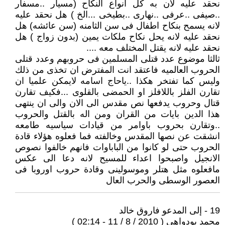
نحقد عليه لان به كل انواع النكاح (مسيار ..مسفار
..صيفى ..عرفى ..نهارى ..بطيخى ...الخ ) هل نحقد عليه
لانه يسمح بنكاح اطفال فى سن الثامنه (سن عائشه) هل
نحقد عليه لانه يحل نكاح ملكات يمين (بدون زواج ) هل
نحقد عليه لانه يقتل المختلف معه ....
ثالثا موضوع عدد قتلى المسلمين فى حروبهم وعدد قتلى
الحروب العالميه فاعتقد انت المفترض ان تخذى من ذلك
وليس كما تفتخر هكذا ..ياحاج اسامه لايمكن علميا ان
تقارن الفلز باللافلز او الحمضى بالقلوى ...فكيف تقارن
قتال وحروب يدفعها نص مقدس الى الان والى ان ينتهى
هذا الدين بايات من القران ومن اله بالقتل والحروب
..وتقارن بحروب باوامر من قيادات سياسيه طامعه
انشقت عن نصها المقدس وخالفته فما فعلوه هؤلاء قادة
الحروب حتى لو كانوا من الباباوات فانهم خالفوا نصوص
الانجيل واصبحوا اعداء للمسيح لانه دعا الى عكس
مافعلوه مثل هتلر وموسولينى وقادة حروب اوروبا فى
العصور الوسطى والحرب العال
19 - إلى المدعو فاروق خالد
محمد بودواهي ( 2010 / 8 / 11 - 02:14 )