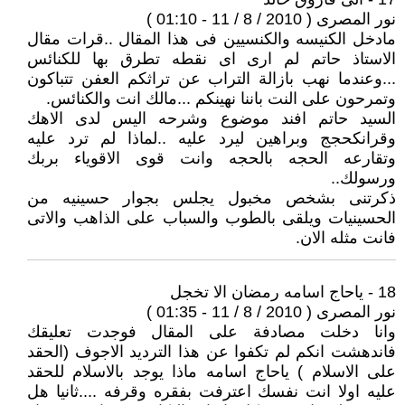
نور المصرى ( 2010 / 8 / 11 - 01:10 )
مادخل الكنيسه والكنسيين فى هذا المقال ..قرات مقال
الاستاذ حاتم لم ارى اى نقطه تطرق بها للكنائس
...وعندما نهب بازالة التراب عن تراثكم العفن تتباكون
وتمرحون على النت باننا نهينكم ...مالك انت والكنائس.
السيد حاتم افند موضوع وشرحه اليس لدى الاهك
وقرانكحجج وبراهين ليرد عليه ..لماذا لم ترد عليه
وتقارعه الحجه بالحجه وانت قوى الاقوياء بربك
ورسولك..
ذكرتنى بشخص مخبول يجلس بجوار حسينيه من
الحسينيات ويلقى بالطوب والسباب على الذاهب والاتى
فانت مثله الان.
18 - ياحاج اسامه رمضان الا تخجل
نور المصرى ( 2010 / 8 / 11 - 01:35 )
وانا دخلت مصادفة على المقال فوجدت تعليقك
فاندهشت انكم لم تكفوا عن هذا الترديد الاجوف (الحقد
على الاسلام ) ياحاج اسامه ماذا يوجد بالاسلام للحقد
عليه اولا انت نفسك اعترفت بفقره وقرفه ....ثانيا هل