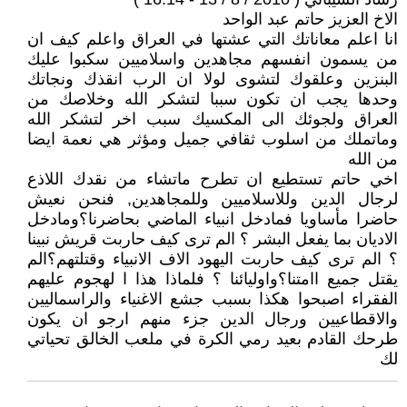
الاخ العزيز حاتم عبد الواحد
انا اعلم معاناتك التي عشتها في العراق واعلم كيف ان
من يسمون انفسهم مجاهدين واسلاميين سكبوا عليك
البنزين وعلقوك لتشوى لولا ان الرب انقذك ونجاتك
وحدها يجب ان تكون سببا لتشكر الله وخلاصك من
العراق ولجوئك الى المكسيك سبب اخر لتشكر الله
وماتملك من اسلوب ثقافي جميل ومؤثر هي نعمة ايضا
من الله
اخي حاتم تستطيع ان تطرح ماتشاء من نقدك اللاذع
لرجال الدين وللاسلاميين وللمجاهدين, فنحن نعيش
حاضرا مأساويا فمادخل انبياء الماضي بحاضرنا؟ومادخل
الاديان بما يفعل البشر ؟ الم ترى كيف حاربت قريش نبينا
؟ الم ترى كيف حاربت اليهود الاف الانبياء وقتلتهم؟الم
يقتل جميع اامتنا؟واوليائنا ؟ فلماذا هذا ا لهجوم عليهم
الفقراء اصبحوا هكذا بسبب جشع الاغنياء والراسماليين
والاقطاعيين ورجال الدين جزء منهم ارجو ان يكون
طرحك القادم بعيد رمي الكرة في ملعب الخالق تحياتي
لك