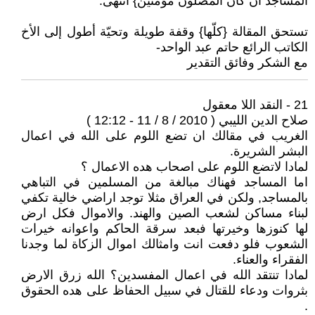
المساجد ان كان المصلون مؤمنين} انتهى.
تستحق المقالة {كلّها} وقفة طويلة وتحيّة أطول إلى الأخ
الكاتب الرائع حاتم عبد الواحد-
مع الشكر وفائق التقدير
21 - النقد اللا معقول
صلاح الدين الليبي ( 2010 / 8 / 11 - 12:12 )
الغريب في مقالك ان تضع اللوم على الله في اعمال
البشر الشريرة.
لمادا لاتضع اللوم على اصحاب هده الاعمال ؟
اما المساجد فهناك مبالغة من المسلمين في التباهي
بالمساجد, ولكن في العراق مثلا توجد اراضي خالية تكفي
لبناء مساكن لشعب الصين والهند. والاموال فكل ارض
لها كنوزها وخيرتها فبعد سرقة الحاكم واعوانه خيرات
الشعوب فلو دفعت انت وامثالك اموال الزكاة لما وجدنا
الفقراء والعناء.
لمادا تنتقد الله في اعمال المفسدين؟ الله زرق الارض
بثروات ودعاء للقتال في سبيل الحفاظ على هده الحقوق
.