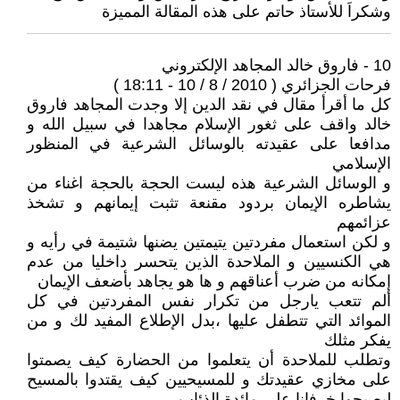
وشكراَ للأستاذ حاتم على هذه المقالة المميزة
10 - فاروق خالد المجاهد الإلكتروني
فرحات الجزائري ( 2010 / 8 / 10 - 18:11 )
كل ما أقرأ مقال في نقد الدين إلا وجدت المجاهد فاروق
خالد واقف على ثغور الإسلام مجاهدا في سبيل الله و
مدافعا على عقيدته بالوسائل الشرعية في المنظور
الإسلامي
و الوسائل الشرعية هذه ليست الحجة بالحجة اغناء من
يشاطره الإيمان بردود مقنعة تثبت إيمانهم و تشخذ
عزائمهم
و لكن استعمال مفردتين يتيمتين يضنها شتيمة في رأيه و
هي الكنسيين و الملاحدة الذين يتحسر داخليا من عدم
إمكانه من ضرب أعناقهم و ها هو يجاهد بأضعف الإيمان
ألم تتعب يارجل من تكرار نفس المفردتين في كل
الموائد التي تتطفل عليها ،بدل الإطلاع المفيد لك و من
يفكر مثلك
وتطلب للملاحدة أن يتعلموا من الحضارة كيف يصمتوا
على مخازي عقيدتك و للمسيحيين كيف يقتدوا بالمسيح
ليصبحوا خرفانا على مائدة الذئاب