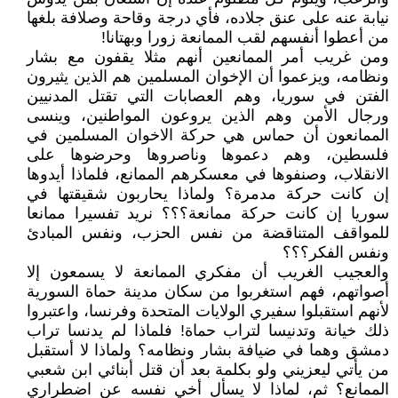
نيابة عنه على عنق جلاده، فأي درجة وقاحة وصلافة بلغها
من أعطوا أنفسهم لقب الممانعة زورا وبهتانا!
ومن غريب أمر الممانعين أنهم مثلا يقفون مع بشار
ونظامه، ويزعموا أن الإخوان المسلمين هم الذين يثيرون
الفتن في سوريا، وهم العصابات التي تقتل المدنيين
ورجال الأمن وهم الذين يروعون المواطنين، وينسى
الممانعون أن حماس هي حركة الاخوان المسلمين في
فلسطين، وهم دعموها وناصروها وحرضوها على
الانقلاب، وصنفوها في معسكرهم الممانع، فلماذا أيدوها
إن كانت حركة مدمرة؟ ولماذا يحاربون شقيقتها في
سوريا إن كانت حركة ممانعة؟؟؟ نريد تفسيرا ممانعا
للمواقف المتناقضة من نفس الحزب، ونفس المبادئ
ونفس الفكر؟؟؟
والعجيب الغريب أن مفكري الممانعة لا يسمعون إلا
أصواتهم، فهم استغربوا من سكان مدينة حماة السورية
لأنهم استقبلوا سفيري الولايات المتحدة وفرنسا، واعتبروا
ذلك خيانة وتدنيسا لتراب حماة! فلماذا لم يدنسا تراب
دمشق وهما في ضيافة بشار ونظامه؟ ولماذا لا أستقبل
من يأتي ليعزيني ولو بكلمة بعد أن قتل أبنائي ابن شعبي
الممانع؟ ثم، لماذا لا يسأل أخي نفسه عن اضطراري