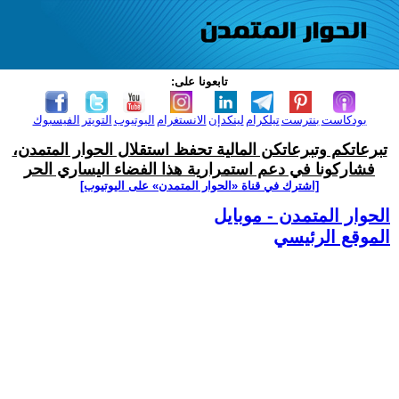
تابعونا على:
بودكاست
بنترست
تيلكرام
لينكدإن
الانستغرام
اليوتيوب
التويتر
الفيسبوك
تبرعاتكم وتبرعاتكن المالية تحفظ استقلال الحوار المتمدن،
فشاركونا في دعم استمرارية هذا الفضاء اليساري الحر
[اشترك في قناة ‫«الحوار المتمدن» على اليوتيوب]
الحوار المتمدن - موبايل
الموقع الرئيسي