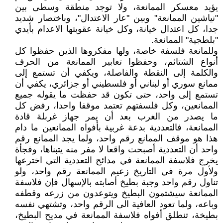
يؤيد معسكر الممانعة، ولا توجد منطقة وسطى بين
"نياشين الممانعة" وبين "عار الاعتدال"، وباختصار شديد
جدا، كل اعتدال خيانة، وكل خيانة عقوبتها الاعدام بأيدي
"بلطجية" الممانعة.
وللمانعة فلسفة خاصة، ولها مفكروها الذين حفظوا كل
أنواع الشتائم، وحفظوا تعابير الممانعة من الحرف
والكلمة إلى النقطة والفاصلة، ويكفي أن تستمع إلى
ممانع سوري أو لبناني أو فلسطيني أو جزائري، يكفي أن
تستمع إلى واحد، حتى تكون قد حفظت ما يقوله جميع
الممانعين، وكل فلسفتهم تعتمد موقفا واحدا، رفض كل
ما يصدر من الغرب بعد أن يمر جهاز غربلة قادة
الممانعة، فالتعددية بدعة غربية بأفواه الممانعين ما دام
هذا هو موقف الممانع رقم واحد، ولما يجد الممانع رقم
واحد أن التعددية أصبحت واقعا لا مفر منه يتبناها، وفجأة
يخرج فلاسفة الممانعة في مدائح التعددية التي اخترعها
ولأول مرة في التاريخ زعيم الممانعة رقم واحد، ولو
تناول رقم واحد وجبة بطيخ أصابته بالإسهال فإن فلاسفة
الممانعة سيشتمون البطيخ ويتوعدون من زرعه وقطفه
وباعه، ولما تعود العافية الى الرقم واحد، وتشتهي نفسه
بطيخة، تنطلق أفواه فلاسفة الممانعة في مديح البطيخ،