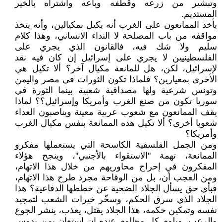
وتبشير من زرعه وقطفه وباعه واشتراه بالخير
المستديم.
يأخذ الممانعون على الغرب أنه يكيل بمكيالين، وأنه يتخذ
مواقفه من باب المصلحة لا النداء الانساني، وهذا كلام
سليم ولا شك فيه، فالقانون الذي يجري على
الفلسطينيين لا يجري على إسرائيل إن كان فيه نقد
لإسرائيل، لكن، هل للمانعة مكيال آخر؟ ألا تكيل هي
الأخرى بمعيارين؟ فلماذا تكون الثورات في مصر واليمن
وتونس شرعية ولها مصداقية شعبية بينما الثورة في
سوريا تكون من صنع الغرب وأمريكا وإسرائيل؟؟ لماذا
يقف الممانعون مع شعوب عربية معينة ويناصبون العداء
شعوبا أخرى؟ ألا تكيل هذه الممانعة بنفس مكيال الغرب
وأمريكا؟
ومن الجمل الفلسفية الكاسحة التي يستعملها مفكرو
الممانعة، تهمة "الاستقواء بالأجنبي"، وينجح هؤلاء
المفكرون في إحراج محاوريهم من خلال هذا الاتهام،
ومن العجب أن، بل من الوقاحة مجرد طرح هذا الاتهام،
فبأي حق يسأل الجلاد الضحية عن خططها الدفاعية؟ هذا
الجلاد الذي سرق الحكم، وسخّر خيرات الشعب لتمجيد
نفسه وتمكين حكمه، هذا الجلاد يقتل، يعذب، ينشر الجوع
والرعب، ويلوم كل مظلوم عنده إن استعان بمن يدوس