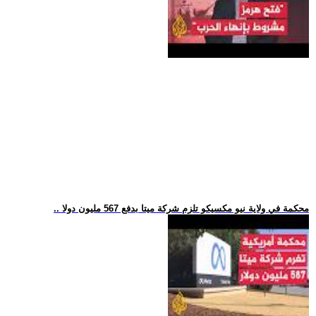
.. محكمة في ولاية نيو مكسيكو تلزم شركة ميتا بدفع 567 مليون دولا