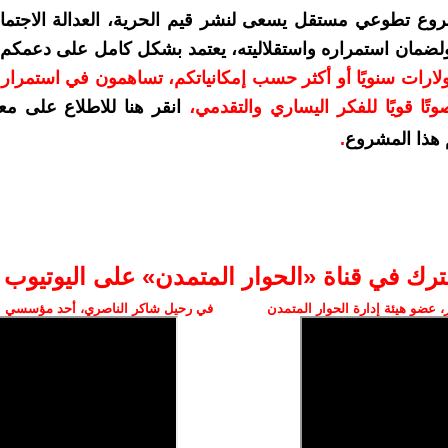
روع تطوعي مستقل يسعى لنشر قيم الحرية، العدالة الاجتماع
ولضمان استمراره واستقلاليته، يعتمد بشكل كامل على دعمكم
مكم بمبلغ 10 دولارات سنويًا أو أكثر حسب إمكانياتكم، تساهمون في استمرا
تًا قويًا للفكر اليساري والتقدمي
،
انقر هنا للاطلاع على مع
هذا المشروع
.
ترك في قناة «الحوار المتمدن» على اليوتيوب
 عضو هيئة إدارة الحوار المتمدن
في رحيل شاكر الناصري، أحد مؤسسي ال