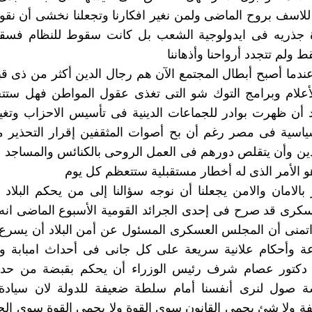
للاسف بروح الماضى ولمن نغير افكارنا وتجعلنا نخشى أن نقول
ة جذريه فى ايدولوجية الشعب بل كانت سقوط للنظام فسق
 ولم تتجدد أرواحنا وأذهاننا
ندما أصبح أبطال المجتمع الآن هم رجال الدين أكثر من ذى قبل
أعلام وبرامج التوك شو التى تغذى عقول المواطن فهل ست
بعد أن ظهرت بوادر للجماعات الدينية فى تأسيس الاحزاب وتغ
ياسية فى مصر رغم أن بح أصوات المثقفين إقرار التحذير م
دين وأن يتقلص دورهم فى العمل الروحى بالكنائس والمساجد ل
هو الأمر الذى له أخطار مستقبلية ستتعظم كل يوم
الامان والامن يجعلنا أن نوجه سؤالنا إلى من يحكم البلاد ف
كرى قد صرح فى إحدى الجرائد القومية الأسبوع الماضى انه ي
اتمنى أن المجلس العسكرى المسئول عن أمن البلاد أن يسرع
ة وأحكام علانية سريعة على كل جانى فى أحداث امبابة 
دكتور عصام شرف رئيس الوزراء أن يحكم بقبضة من حديد
 صول لنرى أنفسنا أمام سلطة ضعيفة للدولة لان سيادة 
 ولا شئ يحمى القانون سوى القوة ولا يحمى القوة سوى ال