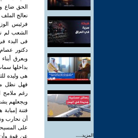
الحق ضاع وأ
نعالج الملف
فرئيس الوزر
الشعب لم نر
فى البدء فى
دكتور عصام 
وبعرق أبناء
بداخلها سما
هى وليده للث
فهل نظل مك
رغم ملامح ا
ويجعلهم يشعر
فتنة إمبابة 
أن نحارب ونع
على المسيحيي
المزيد.....
عن قوة وأن 