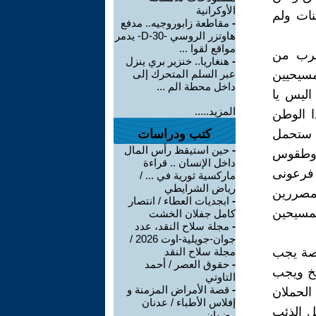
الأوكرانية
نات ولم
-
مقاطعة زابوروجيه.. مدفع
هاوتزر الروسي -D-30- يدمر
مواقع لقوا ...
تقرب من
-
هنغاريا.. خنزير بري ينزل
مسيحيين
عبر السلم المتحرك إلى
داخل محطة الم ...
اليس يا
المزيد.....
ا الوطن
ن ستحمل
كتب ودراسات
-
حين استيقظ رأس المال
ت وطقوس
داخل الإنسان .. قراءة
 فرعونى
ماركسية ثورية في ... /
رياض الشرايطي
مصررين
-
ابجديات العطاء / انتصار
لمسيحين
كامل جفلان الخشت
-
مجلة سلاح النقد، عدد
جوان-جويلية-اوت 2026 /
قوصة يجب
مجلة سلاح النقد
-
حقوق العصر / أحمد
يخ ويجب
التاوتي
-
قصة الأمراض المزمنة و
الحملان
إفلاس الأطباء / عدنان
ل الذئب
رضوان