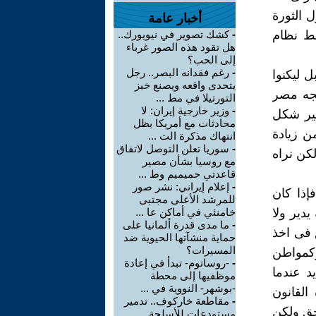
 الثورة
أخبار عامة
ط نظام
-
كشك تصوير في نيويورك..
هل تقود هذه الصور غرباء
إلى الحب؟
-
رغم فقدانه البصر.. رجل
 ليكنوا
يتحدى واقعه ويصنع خبز
تجه مصر
التورتيلا في مط ...
-
وزير خارجية إيران: لا
يير شكل
محادثات مع أمريكا بظل
ن زيادة
انتهاك مذكرة الت ...
-
سوريا تعلن التوصل لاتفاق
كن نراه
مع روسيا بشأن مصير
قاعدتي حميميم وط ...
-
إعلام إيراني: نشر صور
إذا كان
للمرشد الأعلى مجتبى
دير ولا
خامنئي في أماكن عا ...
-
ما مدى قدرة ألمانيا على
 فى اخذ
حماية منشآتها الحيوية ضد
المسيرات؟
وكمواطن
-
-روساتوم- تبدأ في إعادة
 عندما
موظفيها إلى محطة
-بوشهر- النووية في ...
القانون
-
مقاطعة خاركوف.. تدمير
حق ولكن
مستودعات للأسلحة