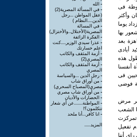
-
الله
فوظة فى
-
في المسألة المصرية(2)
ن وأكثر
(عقل المواطن ...رجل
الدين....النظام )
داد يوما
-
في المسالة
المصرية(الأختلال..والأختزال)
شعور بها
-
الفكرة الزائفة
هزة بعد
-
عذرا سيدي الوزير....كنت
اعلم خسارتك
د أيادى
-
أزمة المثقف والكاتب
طول هذه
المصري(2)
-
أزمة المثقف والكاتب
ة أنفسنا
المصري
حيين فى
-
رجل الدين ...والسياسة
-
من أوراق شاب
لة فوضى
مصري(المصباح السحري)
-
من أوراق شاب مصري
-
الحضارات والأديان
شر مرض
-
المواطنة.......عن أي شعار
تتكلمون؟!
ا الشعب
-
انا كافر...أنا ملحد
 تمركزت
المزيد.....
م تفعيل
راى أننا