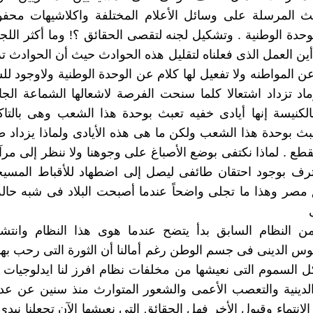
ث المرسلة على وسائل الأعلام المختلفة واكلاشيهات مح
وحدة الوطنية . وتشكيل لجنه لتقصى الحقائق ؟! وما أكثر اللجا
أين العمل الذى فعلناه لتقليل هذه الحوادث حيث أن الحوادث تز
 عن المواطنه ولا تفعيل لها كلام عن الوحدة الوطنية ولاوجود لل
اد تزداد اشتعالا كلما سنحت الفرصة لاشعالها الشماعة الجا
لكنيسة إنها أيادى خفيه تعبث بوحدة هذا الشعب وهى بالتاكي
بث بوحدة هذا الشعب ولكن ما هى هذه الأيادى ولماذا يزداد 
تقطع . لماذا نكتفى بوضع الأصباغ على وجوهنا ولا ننظر إلى مرآ
رف بوجود احتقان طائفى ليصل إلى اضطهاد للأقباط المسي
صر وهذا ما تجلى واضحاً عندما أصبحت البلاد فى شبه حا
ن النظام السابق بدأ يتضح عندما هوى هذا النظام وانت
وس الدينى فى جسم الوطن رغم أمالنا أن الثورة التى رحب به
كل السموم التى نعيشها من مخلفات نظام افرز لنا ايدلوجيات
لدينية والتعصب الأعمى والشعور المتوارث منذ سنين عن عد
الانتماء وقبول الأخر فهل الحقائق التى نعيشها الآن تجعلنا نبدى 