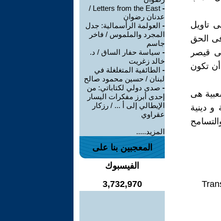
Letters from the East /
-
عدنان رضوان
ى تاويل
-
العولمة الرأسمالية: جدل
المجرد والملموس / فاخر
فى الحق
جاسم
لى قيصر
-
سياسة حفار الساق / د.
خالد زغريت
أن تكون
-
الطائفية المتغلغلة في
لبنان / حسين محمود صالح
-
صدى دولي لكتاباتي: من
شعبية هى
إحدى أبرز مفكرات اليسار
الإيطالي إلى أ ... / رزكار
 دينية
عقراوي
التسامح
المزيد.....
المعجبين بنا على
الفيسبوك
3,732,970
Tran