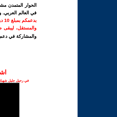
الحوار المتمدن مش
في العالم العربي. 
بدع
والمستقل، ليبقى صو
والمشاركة في دعم 
اش‫
في رحيل جليل شهباز،