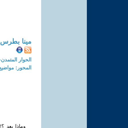
مينا بطرس
الحوار المتمدن-العدد: 3373 - 2011 /
المحور: مواضيع
وماذا بعد ؟