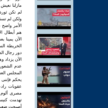
مازلنا نعيش 
لم تكن ثور
ولكن لم تسقط
الأمر واضح ع
هم أبطال ال
الآن يمينا 
الخريطة الس
دور رجال ال
الآن يزداد و
عدم الشعور ب
المجلس العس
يحكم فإننى 
عقوبات رادع
مصرى ألوم 
تهدمت كنيسة
أصبحت ضعيفة