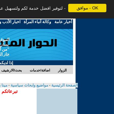
موافق - OK
لتوفير افضل خدمة لكم ولتسهيل عملي
أخبار عامة
-
وكالة أنباء المرأة
-
اخبار الأدب و
الموقع
يسارية
"من أج
حاز ال
إذا لديك
الزوار
اضافة/خدمات
بحث/الارشيف
الصفحة الرئيسية
-
مواضيع وابحاث سياسية
-
مينا
تبرعاتكم 