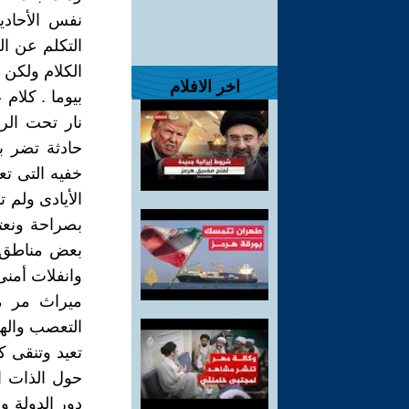
نفس الأحادي
التكلم عن ال
الكلام ولكن 
اخر الافلام
بيوما . كلام
نار تحت الرم
حادثة تضر با
خفيه التى تع
الأيادى ولم 
بصراحة ونعت
بعض مناطق م
وانفلات أمنى
ميراث مر م
التعصب واله
تعيد وتنقى 
حول الذات ا
دور الدولة و 