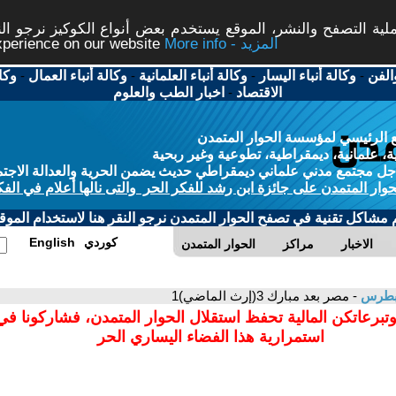
ة التصفح والنشر، الموقع يستخدم بعض أنواع الكوكيز نرجو النق
More info - المزيد
experience on our website
الفن
-
وكالة أنباء اليسار
-
وكالة أنباء العلمانية
-
وكالة أنباء العمال
-
وكا
الاقتصاد
-
اخبار الطب والعلوم
 الرئيسي لمؤسسة الحوار المتمدن
، علمانية، ديمقراطية، تطوعية وغير ربحية
ل مجتمع مدني علماني ديمقراطي حديث يضمن الحرية والعدالة الاجتم
حوار المتمدن على جائزة ابن رشد للفكر الحر والتى نالها أعلام في الفك
م مشاكل تقنية في تصفح الحوار المتمدن نرجو النقر هنا لاستخدام الموقع
كوردي
English
الاخبار
مراكز
الحوار المتمدن
 بطرس
- مصر بعد مبارك 3(إرث الماضي)1
وتبرعاتكن المالية تحفظ استقلال الحوار المتمدن، فشاركونا ف
استمرارية هذا الفضاء اليساري الحر