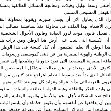
ختفى وسط تهليل وقبلات ومعالجة المسائل الطائفية بمسك
 القبطى المسيحى المنسى
اء الذى يحاول الان أن يجمل صورته ويقويها بمحاولة ال
ى الأهتمام بهذا الملف فى محاولة مثلاً لمناقشة مطالب ال
 تفعيل قانون موحد لدور العبادة وقانون الأحوال الشخصية 
أن الكنيسة التى بنيت على أرض هذا الوطن ومن تراب هذ
 هذا الوطن ألا يعلم المثقفون أن كل كنيسة فى هذا الوط
ت الوطنية والهوية المصرية من فن دينى كموسيقى ورسوما
قافة المصرية المسيحية التى تعود جذورها وملامحها إلى عصر
توف الأيدى ومتخاذلين عن معالجة مشاكل اللمسيحيين ال
لتفائل الذى بدأ بعد سقوط النظام ليتراجع عند كثيرين من ا
ون بالغربة التى بدأت تتوالد وتتزايد كل يوم عند الكثير منهم
هى وليدة الفكر والثقافة وهيبة الدولة الضائعة والسيادة المن
الج هذه المشكلة لأجل الحق والأنسان والهوية الوطنية والتار
ن أن يدافعوا عن أنفسهم وأن يكونوا حكماء وأن يلبسوا ثياب 
يسامحوا من قوة لان التسامح بعيداً عن معرفة حقوقنا تجع