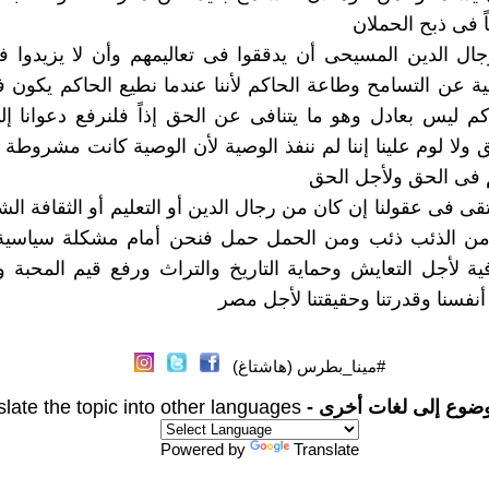
ً فى ذبح الحملان
ال الدين المسيحى أن يدققوا فى تعاليمهم وأن لا يزيدوا ف
يلية عن التسامح وطاعة الحاكم لأننا عندما نطيع الحاكم يكون 
كم ليس بعادل وهو ما يتنافى عن الحق إذاً فلنرفع دعوانا إ
 ولا لوم علينا إننا لم ننفذ الوصية لأن الوصية كانت مشروطة 
 فى الحق ولأجل الحق
تقى فى عقولنا إن كان من رجال الدين أو التعليم أو الثقافة ال
ن الذئب ذئب ومن الحمل حمل فنحن أمام مشكلة سياسية و
فية لأجل التعايش وحماية التاريخ والتراث ورفع قيم المحبة و
نفسنا وقدرتنا وحقيقتنا لأجل مصر
#مينا_بطرس (هاشتاغ)
وضوع إلى لغات أخرى -
slate the topic into other languages
Powered by
Translate