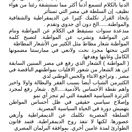
الدنيا بالكلام لتسمع أذننا أكثر مما نستنشقة رئتنا من هواء
نظيف. إن السلطة في مصر التي تستأثر
بإتخاذ القرار تكلمك كثيرا عن الديمقراطية والشفافية
والمواطنة......الخ دون أي جدوي وتقدم .
منذعدة سنوات نستيقظ في الكلام عن المواطنة وننام
عن المواطنة ونشرب عن المواطنة. لتصبح كلمة
الموأطنة شعار مطاط مثل الكثير من الأشعار المطاطة
التي ننحتها مجرد نحت ولانعي في ممارستنا مضمونها
الكامل وغايتها وهدفها.
( المواطنة ) الشعار الذي رفع في مصر السنين السابقة
اين هذ الشعار من شعور الاقليات بمواطنتهم الناقصة في
مصر , وتراجع الانتاء والحس الوطني لدي
الكثيرمن الشباب أيضا بسبب الفقر والبطالة واولا واخير
واهم نقطة الأحساس بالأدمية.....الخ . شعار رفع لمجرد
الثرثرة السياسية العقيمة التي لم تنجز أي نمو
وإصلاح سياسي حقيقي في ظل أحساس المواطن
يتهميش دورة في الحياة السياسية المصرية.
السلطة المصرية تكلمك عن الديمقراطية وأزهي
عصورها. لكنها لا تنفذ روح الديمقراطية. فتمد قانون
الطوارئ لمدة عامين أخري. بموافقة البرلمان المصري