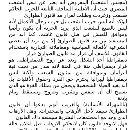
(مجلس الشعب) المفروض أنه يعبر عن نبض الشعب
المصري حيث أن الأغلبية الساحقة التابعة للحزب الحاكم
صفقت وزغردت وطبلت لقرار مد قانون الطوارئ
ليؤكد أنه ليس حزب الشعب بل حزب رجال الأعمال لأنه
ليس بالطبع للشعب الذي يريد الحرية أن يكون رأضيا
وموافق للعيش في ظل قانون غاشم. كما انه من
المستفيد من مد قانون الطوارئ إلا من يريد أن يعطي
الشرعية لأفعالة السياسية ومعاملاتة التجارية باستخدام
القانون. للأسف أن قرار مد قانون الطوارئ قرار
ديمقراطيا أخذ الشكل وبعد عن روح الديمقراطية. هو
قرار ديمقراطي مئة في المئة لانه صدر من تحت قبة
البرلمان وبموافقة من يمثلون الشعب ولكنة ليس
ديمقراطيا ليبراليا يحترم حق الفرد وحقوق الأقليات بل
أنه يقيد الحياة الشخصية ويجعل من يمتلك القوة هو الذي
يسمح لك أن تتنفس وتشرب وتتزوج وتستيقظ وتنام
بإذنة
(ياللمهزلة الأنسانية) والغريب أنهم يدعوا أن قانون
الطوارئ سيمد لأجل الأرهاب والمخدرات. وهل الأرهاب
الذي وجد مع المجتمعات البشرية سيمنعه ذاك القانون
فهل لايوجد قانون كان لايحكم الارهاب قبل اعلان حالة