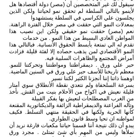
سيقول لك غير المتخصصين أن (مصر) دولة أقتصادها هل
لأينمو بالتالي السلطة لم تحقق نمو لحياتنا ولكن الذين
يجلسون علي الكراسي في السلطة يستشهدوا
بمعدلات النمو التي حققت في مصر خلال الفترة الراهنة.
نعم (مصر) حققت نمو حقيقي ولكن اين نصيب هذا
المواطن العادي البسيط من هذا النمو . من خدمات
تقدم له الي تمتعة بأبسط الحقوق الأنسانية. فبالتالي هذا
النمو الأقتصادي لمن يذهب حصاده إلا لفئة قليلة فزادت
أمراض المجتمع والظاهرات السلبية فيه.
حبر علي ورق . ديمقراطتنا ومواطنتنا وتحركتنا للنمو.
معظم تاريخنا للأسف حبر علي ورق في السنين الماضية.
اوهمنا ذاتنا إننا أنجزنا الكثير لكننا نسير
بسرعة السلحفاة ولم نتعدي نقطة الأنطلاق سوي أمتار
قليلة نعيش في اكواخ من الأحلام بنيت من القش, نأخذ
من الغرب المصطلحات لنعيش بها بفكر القبيلة
وتأله الفراعنة والديمقراطية الزائفة والديكتاتورية المقنعة
كأنها الحرية ولكنها في الحقيقة منتهي التسلط. فكيف
لمواطنه ان تحيا وسط قانون الطواري.
يبدو أن ذلك نتيجة أننا قسمنا حياتنا مكعبات فارغة نريد أن
نملأها وليس من المهم بأي شئ تمتلئ . مجرد ورق