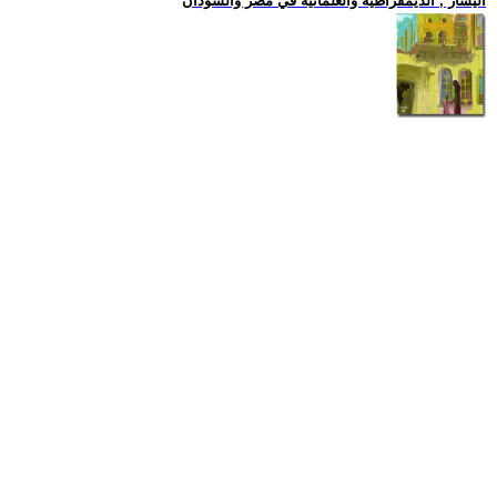
اليسار , الديمقراطية والعلمانية في مصر والسودان