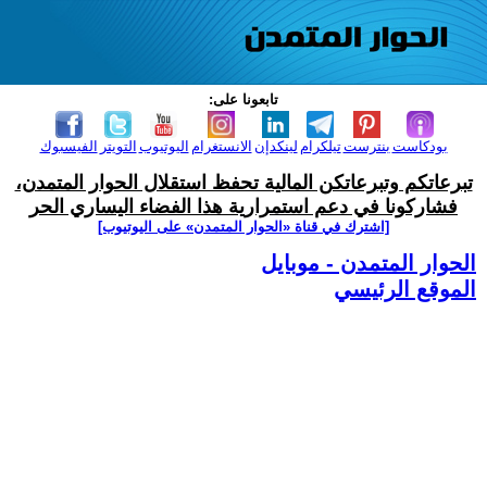
تابعونا على:
بودكاست
بنترست
تيلكرام
لينكدإن
الانستغرام
اليوتيوب
التويتر
الفيسبوك
تبرعاتكم وتبرعاتكن المالية تحفظ استقلال الحوار المتمدن،
فشاركونا في دعم استمرارية هذا الفضاء اليساري الحر
[اشترك في قناة ‫«الحوار المتمدن» على اليوتيوب]
الحوار المتمدن - موبايل
الموقع الرئيسي