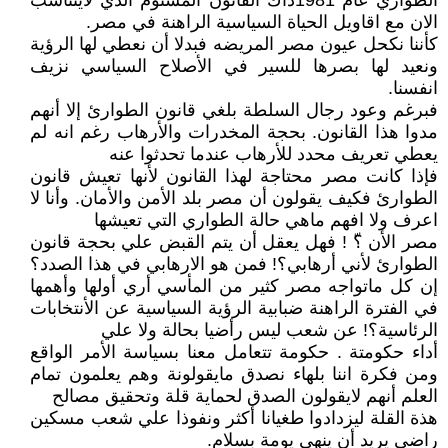
الطواري عام 1981ذاك القانون المشئوم الذي لايتناسب
الان مع اقاويل الحياة السياسية الراهنة في مصر.
كأننا نكحل عيون مصر المريضه فبدلا أن نعطي لها الرؤية
ونعيد لها بصرها للسير في الأصلاح السياسي نزيف
انفسنا.
فبرغم وعود رجال السلطة بلغي قانون الطوارئ إلا أنهم
مدوا هذا القانون. بحجة المخدرات والأرهاب رغم انه لم
يعطي تعريف محدد للأرهاب عندما تحدثوا عنه
فإذا كانت مصر محتاجة لهذا القانون لأنها تعيش قانون
الطوارئ فكيف يقولون أن مصر بلد الأمن والأمان. وأنا لا
اعرف ولا افهم ماهي حالة الطواري التي تعيشها
مصر الأن ؟ّ ! فهل يعقل أن يتم القبض علي بحجة قانون
الطوارئ لأني أرهابي؟! فمن هو الارهابي في هذا الصدد؟
إن كل ماتواجه مصر كثير من المأسي أري أولها وأهمها
في الفترة الراهنة ضبابية الرؤية السياسية عن الأنتخابات
الرئاسية؟! عن شعب ليس رأضيا بحالة ولا علي
أداء حكومتة . حكومة تتعامل معنا بسياسة الأمر الواقع
ومن فكرة اننا بلهاء نصدق مايقولونة وهم يعلمون تمام
العلم أنهم لايقولون الصدق لحماية قلة وتحقيق مصالح
هذة القلة ليزدادوا طغيانا أكثر ونفوذا علي شعب مسكين
راضي يريد أن ينهي يومة بسلام.