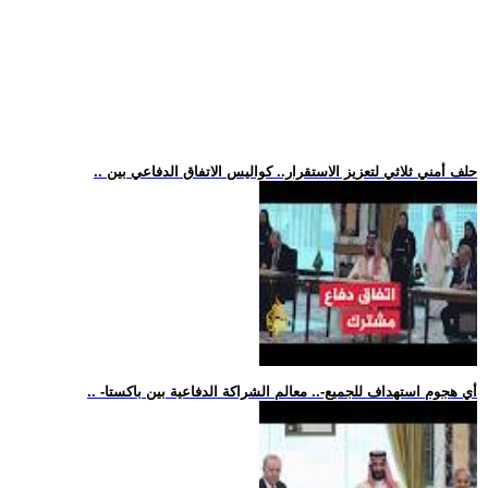
.. حلف أمني ثلاثي لتعزيز الاستقرار.. كواليس الاتفاق الدفاعي بين
.. -أي هجوم استهداف للجميع-.. معالم الشراكة الدفاعية بين باكستا