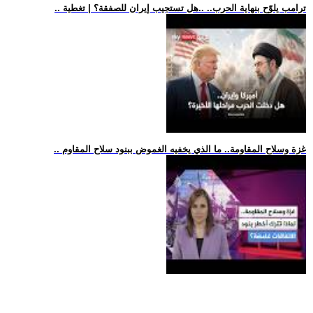
.. ترامب يلوّح بنهاية الحرب.. ..هل تستجيب إيران للصفقة؟ | تغطية
.. غزة وسلاح المقاومة.. ما الذي يخفيه الغموض ببنود سلاح المقاوم