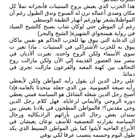
هذا الحزب الذي يعيش بروح الستينات فأنجزاته تملأ كل
مكان وصدي أعماله ترن له الصنوج وتدق الطبول رغم أن
المواطنلايشعر بهاورغم أنهيار الطبقة الوسطي
رغم أن الموطن حتي لوكان شاب يصبح كالشيخ الصياد
في رواية هيمنجواي الشهيرة( الشيخ والبحر)
إن الدعاية التي يبوق بها للحزب الحاكم هو نفس ماكان
يبوق به للحزب الأشتراكي في الستينات . ماذا تغير ت
سوي الأسماء ولكن الروح واحده. تغيرت ألأديان في
مصر منذ العصور القديمة إلي الآن ولكن مازالت روح
التحالف بين كهنة المعبد والفرعون مازالت تجري في
دمائنا.
علي رجل الدين أن يقول رأيه كموأطن ولكن لأيعطي
رأيه صيغة العمومية. من الذي جعله متحدثا بالعامه.فإذا
أصبح رجل الدين شغله الشاغل هو السياسة فمتي يعطي
دوره الروحي والأيماني لرعاياه. فهل كلام رجل الدين
وحي مقدس؟! فالمواطن المطحون في بلادنا يعيش بين
سندان بعض رجال الدين بأرائهم الراديكاليه ورجال
السياسه بقرارته التعسفيه للأسف نوعان يعيشان في
الأبراج العاجيه لأيئنوا كما يئن المواطن البسيط الذي يكد
طول اليوم وجسمه يتصبب عرقا لكي يوفي