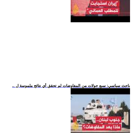
.. باحث سياسي: سبع جولات من المفاوضات لم تحقق أي نتائج ملموسة ل