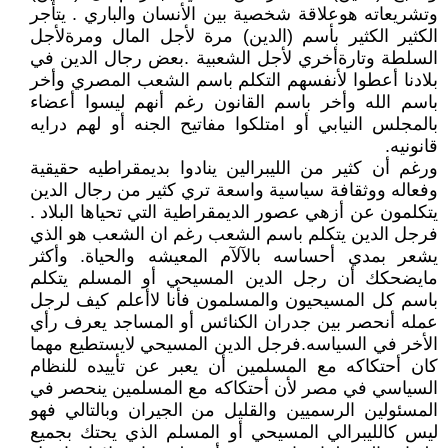
وتشريعاته هوعلاقة شخصية بين الأنسان والباري . يتأجر
الكثير الكثير بأسم (الدين) مرة لأجل المال ومرةلأجل
السلطة وتارةأخري لأجل الشعبية .بعض رجال الدين في
بلادنا أعطوا لأنفسهم التكلم باسم الشعب المصري وأخر
باسم الله وأخر باسم القانون رغم أنهم ليسوا أعضاء
بالمجلس النيابي أو امتلكوا مفاتيح الجنه أو لهم درايه
قانونيه.
ورغم أن كثير من الليبرالين ينادوا بديمقراطيه حقيقية
وفعاله ووثقافة سياسية واسعة تري كثير من رجال الدين
يتكلمون عن أزهي عصور الديمقراطية التي تحياها البلاد .
فرجل الدين يتكلم باسم الشعب رغم ان الشعب هو الذي
يشعر بمدي أحساسه بالآلآم المعيشه والحياة. وأكثر
مايضحكك أن رجل الدين المسيحي أو المسلم يتكلم
باسم كل المسيحيون والمسلمون فأنا لاأعلم كيف لرجل
عمله أنحصر بين جدران الكنائس أو المساجد يعرف رأي
الأخر في السياسه.فرجل الدين المسيحي لايستطيع مهما
كان أحتكاكه مع المسلمين أن يعبر عن تأييده للنظام
السياسي في مصر لأن أحتكاكه مع المسلمين ينحصر في
المسئولين الرسميين والقليل من الجيران وبالتالي فهو
ليس كالليبرالي المسيحي أو المسلم الذي يحتك بجميع