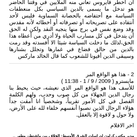
أن أخطر فايروس تعاني منه الملايين في وقتنا الحاضر
هو تدخل ما يسمى بالدين السياسي بكل منعطفات
السياسة مع أحتفاضه بالحصانة السماوية فليس لأحد
أنتقاده على تصريحاته أو تصرفاته أو أخطائه لأنه مقدس
وقد وضع نفس في برج منها ينجيه النقد ولكن له الحق
أن يتدخل في كل مسارب الحياة ولا أدري من أعطاه هذا
الحق،لذلك ما دخلت السياسة شيئا الا أفسدته وقد رمت
بالدين من حالق فضاع في غمارها وتجلل بشنارها
وسيبقى الدين أفيونا للشعوب كما قال الخالد ماركس
2 - هذا هو الواقع المر
مايسترو ( 2009 / 9 / 1 - 11:38 )
للأسف هذا هو الواقع المر الذي نعيشه، حيث يحيط بنا
رجال الدين الجهلاء من كل صوب وحدب، ولهم الكلمة
الفصل في كل الأمور تقريباً، وشخصياً انا أمقت جداً
هؤلاء الرجال الذين نصبوا أنفسهم خلفاء لله على الأرض،
ولا حول و لاقوة إلا بالعقل.
اخر الافلام
.. مدير مكتب كراون لدراسات الشرق الأوسط: الخلاف بين واشنطن وطهر