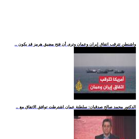
.. واشنطن تترقب اتفاق إيران وعمان وترى أن فتح مضيق هرمز قد يكون
.. الدكتور محمد صالح صدقيان: سلطنة عمان اشترطت توافق الاتفاق مع