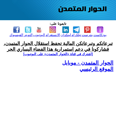
تابعونا على:
بودكاست
بنترست
تيلكرام
لينكدإن
الانستغرام
اليوتيوب
التويتر
الفيسبوك
تبرعاتكم وتبرعاتكن المالية تحفظ استقلال الحوار المتمدن،
فشاركونا في دعم استمرارية هذا الفضاء اليساري الحر
[اشترك في قناة ‫«الحوار المتمدن» على اليوتيوب]
الحوار المتمدن - موبايل
الموقع الرئيسي