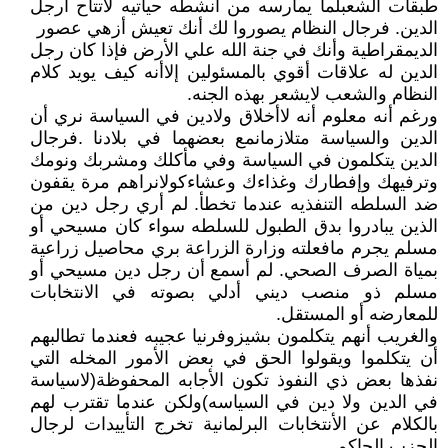
طبقات الشعبلما يمارسه من أنشطه حياتيه لاتتاح ارجل
الدين. فرجال النظام يصوروا لك أنك تعيش أزهي عصور
الديمقراطية وأنك في جنة الله علي الأرض فإذا كان رجل
الدين له علاقات أقوي بالمسئولين إلاأنه كيف يويد كلام
النظام والشعب لايشعر بهذه الجنه.
ورغم أنه معلوم أنه لاأخلاق ولادين في السياسة نري أن
الدين والسياسة متلازمانمع بعضهما في بلادنا .فرجال
الدين يتكلمون في السياسة وفي مأكلك ومشربك ونومك
وترفيهك وإفطارك وغذاءك وعشاءكولانراهم مرة يقفون
ضد السلطه التنفذيه عندما تخطأ. لم أري رجل دين من
الذين يبادروا بدق الطبول للسلطه سواء كان مسيحي أو
مسلم يجرم مافعلته وزارة الزراعة بري محاصيل زراعية
بمياة الصرف الصحي. لم أسمع أن رجل دين مسيحي أو
مسلم ذو منصب ديني أدلي بصوته في الانتخابات
للمعارضه أو المستقل.
والغريب أنهم يتكلمون بشيزوفرنيا عجيبه فعندما تطالبهم
أن يتكلموا ويقولوا الحق في بعض الأمور المخله التي
نفذها بعض ذي النفوذ تكون الأجابه المحفوظة(لاسياسة
في الدين ولا دين في السياسه)ولكن عندما تقترب لهم
بالكلام عن الأنتخابات البرلمانية تخرج التأييدات لرجال
الحزب الحاكم.