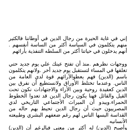
إني في غاية الحيرة من رجال الدين في أوطاننا فالكثير
منهم يتكلمون في السياسة أكثر من الساسة أنفسهم .
أنهم يدخلون في حياتنا أكثر من السلطه التنفذية بأرائهم
ووجهات نظرهم .منذ أن تفتح عينك علي يوم جديد حتي
تغلقها في المساء لتستقبل يوم جديد أخر .ولانهم يتكلمون
باسم (الدين) فهم يعطوالآرائهم قوة لدي العامة من
الناس. وعندما تختلط الأوراق ولانستطيع أن نفرق بين
الدين كعقيدة روحية وبين الأراء والاجتهادات نكون تحت
القيل والقائل فهنا يكون رجال الدين قد تعدوا الخطوط
الحمراء.ويبدو أن الميراث الأجتماعي التاريخي لدي
المصرييون حيث أن رجال الدين تحيط بهم حاله من
القداسة البسها الناس لهم رغم ضعفهم البشري وطبيعته
الأنسانيه
وأصبح (الدين) له أكثر من معني فبالرغم أن (الدين)