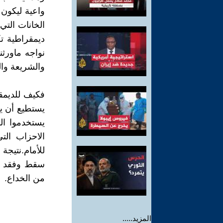
واعية ليكون 
الخانات التي
ديمقراطية ت
نواجه ماورث
والشريعة وا
فكيف للديمقر
يستطيع أن ي
يستخدموا ال
الاحزاب الت
للأمام.نتيجة
سقط وفقد شر
من الخداع.
المزيد.....