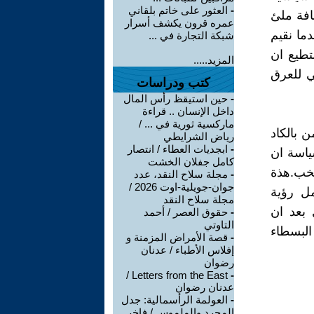
-
العثور على خاتم بلقاني
افة ملئ
عمره قرون يكشف أسرار
دما نقيم
شبكة التجارة في ...
تطيع ان
المزيد.....
ي للعرق
كتب ودراسات
-
حين استيقظ رأس المال
داخل الإنسان .. قراءة
ماركسية ثورية في ... /
 بالكاد
رياض الشرايطي
-
ابجديات العطاء / انتصار
ياسة ان
كامل جفلان الخشت
تخب.هذة
-
مجلة سلاح النقد، عدد
جوان-جويلية-اوت 2026 /
مل رؤية
مجلة سلاح النقد
 بعد ان
-
حقوق العصر / أحمد
التاوتي
البسطاء
-
قصة الأمراض المزمنة و
إفلاس الأطباء / عدنان
رضوان
Letters from the East /
-
عدنان رضوان
-
العولمة الرأسمالية: جدل
المجرد والملموس / فاخر