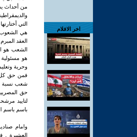
من أحداث يصن
والديمقراطية
التي أختارته
اخر الافلام
هي الشعوب ا
العقد المبرم
الشعب هو ال
هو مسئولية 
وحرية وتعليم
فمن حق كل 
شعب نسبة ال
حق المصريي
لتاييد مرشحه
باسم باسم ال
وامام صنادي
العشيرة . ف