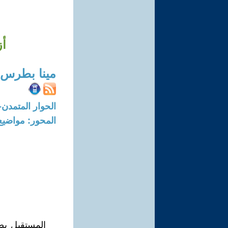
أز
مينا بطرس
الحوار المتمدن-العدد: 3365 - 2011 /
المحور: مواضيع
المستقبل يص