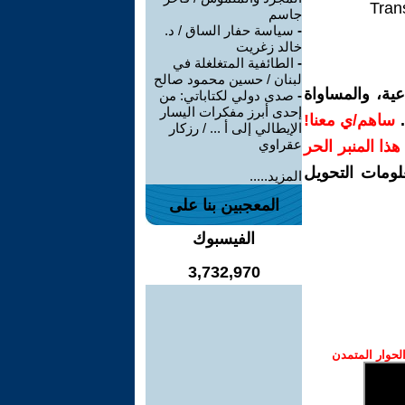
Tran
جاسم
-
سياسة حفار الساق / د.
خالد زغريت
-
الطائفية المتغلغلة في
لبنان / حسين محمود صالح
ية، والمساواة
-
صدى دولي لكتاباتي: من
إحدى أبرز مفكرات اليسار
.
ساهم/ي معنا!
الإيطالي إلى أ ... / رزكار
عقراوي
ر هذا المنبر الحر
لومات التحويل
المزيد.....
المعجبين بنا على
الفيسبوك
3,732,970
حوار المتمدن