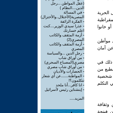
(عقل المواطن ...رجل
الدين....النظام )
 الحرية
-
في المسالة
المصرية(الأختلال..والأختزال)
مقراطية
-
الفكرة الزائفة
-
عذرا سيدي الوزير....كنت
و خانوا
اعلم خسارتك
-
أزمة المثقف والكاتب
المصري(2)
ل موأطن
-
أزمة المثقف والكاتب
عن آمان
المصري
-
رجل الدين ...والسياسة
-
من أوراق شاب
ذلك في
مصري(المصباح السحري)
-
من أوراق شاب مصري
لطبع من
-
الحضارات والأديان
 شخصية
-
المواطنة.......عن أي شعار
تتكلمون؟!
 التكلم
-
انا كافر...أنا ملحد
-
إينشتاين رئيس لأسرائيل
المزيد.....
 وثقافة
ن فيتجة