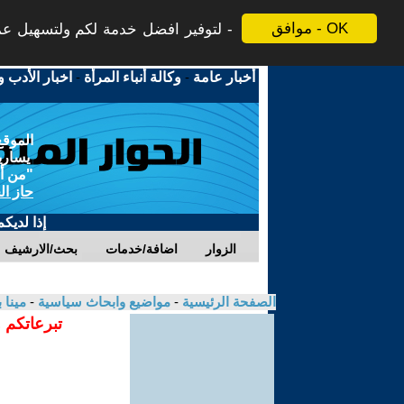
موافق - OK
لتوفير افضل خدمة لكم ولتسهيل عملي
أخبار عامة
-
وكالة أنباء المرأة
-
اخبار الأدب و
الموقع
يسارية
"من أج
حاز ال
إذا لديك
الزوار
اضافة/خدمات
بحث/الارشيف
الصفحة الرئيسية
-
مواضيع وابحاث سياسية
-
مينا
تبرعاتكم 