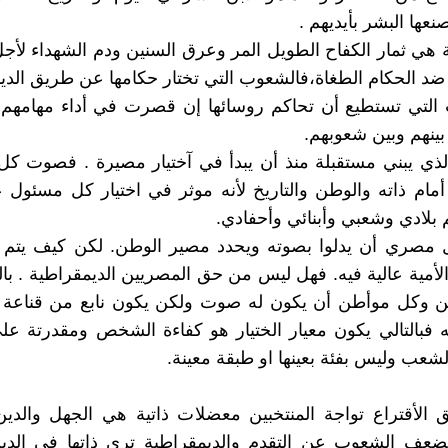
عها البشر بأيديهم .
 هي ثمار الكفاح الطويل المر وعرق السنين ودم الشهداء لأجل
ا ضد الحكام الطغاة،فالشعوب التي تختار حكامها عن طريق الدي
لتي تستطيع أن تحاكم روسائها إن قصرت في أداء مهامهم أ
 بينهم وبين شعوبهم.
ذي يبني مستقبلة منذ أن يبدأ في آختيار مصيرة . فصوت ك
أمام ذاته والوطن والتاريخ لأنه موثر في اختيار كل مسئول 
 بلادي وشعبي وأبنائي وأحفادي.
مصري أن يدلوا بصوته ويحدد مصير الوطن. لكن كيف يتم 
أمية عالية فيه. فهل ليس من حق المصريين الديمقراطية . با
ن وكل موأطن أن يكون له صوت ولكن يكون نابع من قناعة
 فبالتالي يكون معيار الختيار هو كفاءة الشخص ومقدرتة علي
شعب وليس بفئة بعينها او طبقة معينة.
ق الأقتراع تواجة المنتخبين معضلات ذاتية هي الجهل والدين
ضعف الشعوب عن التقدم والديمقراطية تري ذاتها في الدي