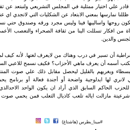
قادر علي اختيار ممثلية في المجلس التشريعي ولنبتعد عن ثق
 ظللنا نمارسها بمعني الابتعاد عن الشكليات التي لاتجدي اي عن
كون روحها واساليبها فينا وليس مجرد ورقه وصندوق حتي نس
ناة من افكار تسللت الينا من ثقافة الصحراء والتعصب الأعم
لجنس والدين.
اطية أن تسير في درب وهناك من لايعرف لغتها. لأنه كيف لمن
كتب أسمه أن يعرف ماهي الأحزاب؟ فكيف نسمح للاعبي الس
بسطاء ويغريهم بالقليل ليحصل مقابل ذلك علي صوت المن
ي لانري لها ايدلوجية واضحة أو أجندة فعالة أو برنامج يح
 للحزب الحاكم السابق الذي أراد ان يكون الواحد الاحدالذي
عيتة مازالت اياله تلعب كاذيال الثعلب فمن يحمي صوت 
#مينا_بطرس (هاشتاغ)