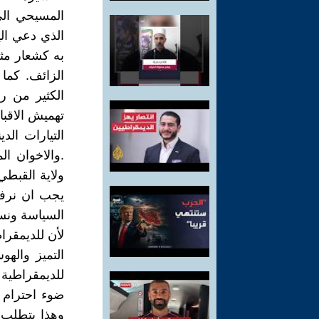
المسيحي الي
الذي دعي الي
به كشعار مثل
الزائف. كما
الكثير من ر
تهميش الاقبا
التيارات ال
.والاخوان ا
ولاية القبطي
يجب ان نرفض
السياسة ونسب
لأن للديمقرا
التميز واله
للديمقراطية 
ضوء احترام ا
وهذا يتطلب م