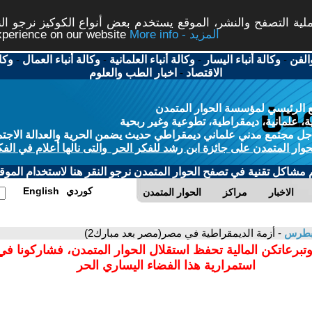
ة التصفح والنشر، الموقع يستخدم بعض أنواع الكوكيز نرجو النق
More info - المزيد
experience on our website
الفن
-
وكالة أنباء اليسار
-
وكالة أنباء العلمانية
-
وكالة أنباء العمال
-
وكا
الاقتصاد
-
اخبار الطب والعلوم
 الرئيسي لمؤسسة الحوار المتمدن
، علمانية، ديمقراطية، تطوعية وغير ربحية
ل مجتمع مدني علماني ديمقراطي حديث يضمن الحرية والعدالة الاجتم
حوار المتمدن على جائزة ابن رشد للفكر الحر والتى نالها أعلام في الفك
م مشاكل تقنية في تصفح الحوار المتمدن نرجو النقر هنا لاستخدام الموقع
كوردي
English
الاخبار
مراكز
الحوار المتمدن
 بطرس
- أزمة الديمقراطية في مصر(مصر بعد مبارك2)
وتبرعاتكن المالية تحفظ استقلال الحوار المتمدن، فشاركونا ف
استمرارية هذا الفضاء اليساري الحر