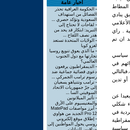
أخبار عامة
 المطاط
-
الحكومة العراقية تحذر
ق ينادي
الفصائل من استهداف
السعودية وتؤكد حصري ...
لأعلامي
-
لقاحات لا تحتاج إلى
التبريد: ابتكار قد يحد من
ة . راي
هدر نصف اللقاح ...
د ان تم
-
الولايات المتحدة تستعد
لغزو كوبا
-
ما الذي يعوق تنويع روسيا
ب سياسي
تجارتها مع دول الجنوب
العالمي؟
ائهم في
-
الديمقراطيون يرفعون
فبالتالي
دعوى قضائية جماعية ضد
رسوم ترامب الجمركي ...
أو تدين
-
ترامب ونتنياهو يسعيان
إلى جرّ جمهوريات الاتحاد
السوفيتي السا ...
بعيدا عن
-
تأثير الميلاتونين
والمغنيسيوم على الأرق
اء شكلي
-
أبرز مواصفات MatePad
ردية في
Pro 12 الجديد من هواوي
-
إطلاق موقع إلكتروني
يمقراطية
روسي يحول المواطنين إلى
 سياسية
مراقبين للنباتات ...