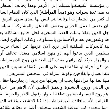
 مؤسسة الكنيسةوالمسلم إلي الأزهر وهذا يخالف الشعار
ه منذ عدة سنوات وهو (مبدأ الموأطنة) الذي كان النظام الساب
 كثير من الشعارات الرنانة التي ليس لها صدي سوي البريق ا
 ان ضعف العمل الحزبي وضعف التفاعل والمشاركة السياسي
جل الدين بطلا يمتلك العصا السحرية لحل جميع مشاكلة بع
ط وشعورهم بعد م الأحساس بالمساوأة . وكذلك البهائين ايضا.
دينية كالحركات السلفية التي نري الان عزمها عن أنشاء حز
لمسلمين الذين يدعوا أنهم ذو منهج اسلامي معتدل تخالف آر
 والمراة يوكد أن أرائهم بعيدة كل البعد عن روح الديمقراطية.
 كل أجراء او ثقافة تقوم علي التميز .كثقافة تسيس الدين 
ة العمال والفلاحين وكوتة المراة في المجلس التشريعي.
طية لغة لها مرادفتها يجب ان يعرفها من يريد ان يمارسها حقا .
وس الديني وروح العشيرة والتميز الطبقي لأن الاهم من اجر
هو روح الديمقراطية من ثقافة الحوار وقبول الاخر والحرية الف
لقوانين لأنه مافائدة الديمقراطية إذا كنا لانتشعب بثقافة الد
ننا مجهود كبير لتوعية الشعب بمختلف أعماره وفئاته بثقافة