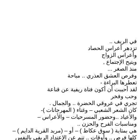
في الريف ..
تزدهر أعراس الحصاد
وأعراس الزواج
ويتيح الإجتماع ,
منذ الصغر ...
وفرص العشق العذري .. مباحة
تعطرها البراءة -
لقد أحببت أن أكون فتاة ريفية عن قناعة
وحب وفخر
تجري في عروقي الخضرة .. والجمال .
كان الشعر الشعبي – وغناء ( المهرجانات )-
والأعياد ..وحضور المسرحيات – والأعراس –
ومناسبات الفرح والحزن ..
هي بمثابة ( سوق عكاظ ) – أو – (مربد القرية الدايم ) –
كلها فرص .. وأوقات .. تنم عن الإعتداد الريفي بالنفس