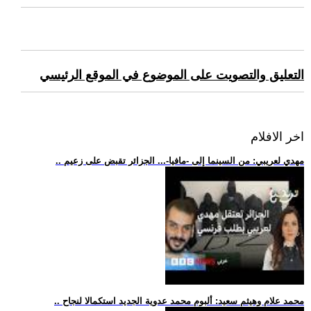
التعليق والتصويت على الموضوع في الموقع الرئيسي
اخر الافلام
.. مهدي لعريبي: من السينما إلى -مافيا-... الجزائر تقبض على زعيم
.. محمد علام وهيثم سعيد: ألبوم محمد عدوية الجديد استكمالا لنجاح