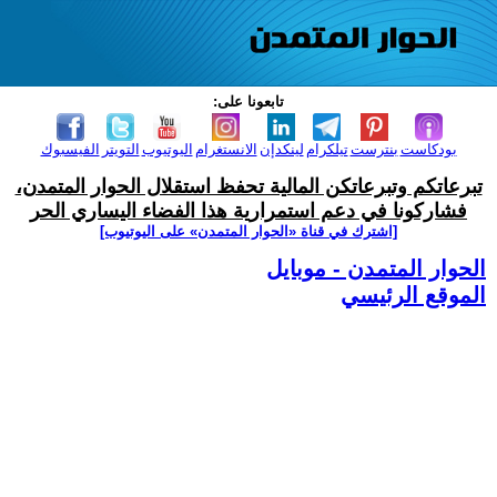
تابعونا على:
بودكاست
بنترست
تيلكرام
لينكدإن
الانستغرام
اليوتيوب
التويتر
الفيسبوك
تبرعاتكم وتبرعاتكن المالية تحفظ استقلال الحوار المتمدن،
فشاركونا في دعم استمرارية هذا الفضاء اليساري الحر
[اشترك في قناة ‫«الحوار المتمدن» على اليوتيوب]
الحوار المتمدن - موبايل
الموقع الرئيسي