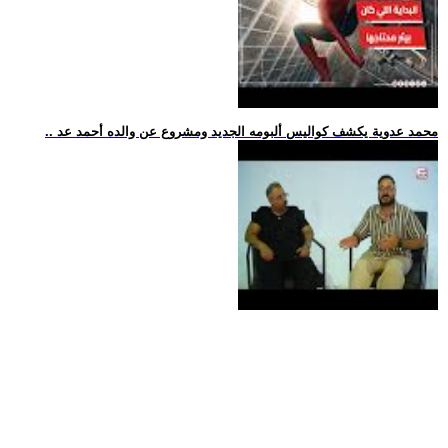
.. محمد عدوية يكشف كواليس ألبومه الجديد ومشروع عن والده أحمد عد