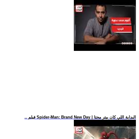
.. فيلم Spider-Man: Brand New Day | البداية اللي كان بيتر محتا