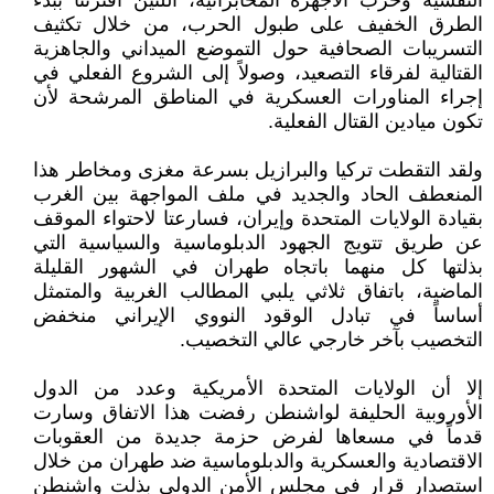
النفسية وحرب الأجهزة المخابراتية، اللتين اقترنتا ببدء
الطرق الخفيف على طبول الحرب، من خلال تكثيف
التسريبات الصحافية حول التموضع الميداني والجاهزية
القتالية لفرقاء التصعيد، وصولاً إلى الشروع الفعلي في
إجراء المناورات العسكرية في المناطق المرشحة لأن
تكون ميادين القتال الفعلية.
ولقد التقطت تركيا والبرازيل بسرعة مغزى ومخاطر هذا
المنعطف الحاد والجديد في ملف المواجهة بين الغرب
بقيادة الولايات المتحدة وإيران، فسارعتا لاحتواء الموقف
عن طريق تتويج الجهود الدبلوماسية والسياسية التي
بذلتها كل منهما باتجاه طهران في الشهور القليلة
الماضية، باتفاق ثلاثي يلبي المطالب الغربية والمتمثل
أساساً في تبادل الوقود النووي الإيراني منخفض
التخصيب بآخر خارجي عالي التخصيب.
إلا أن الولايات المتحدة الأمريكية وعدد من الدول
الأوروبية الحليفة لواشنطن رفضت هذا الاتفاق وسارت
قدماً في مسعاها لفرض حزمة جديدة من العقوبات
الاقتصادية والعسكرية والدبلوماسية ضد طهران من خلال
استصدار قرار في مجلس الأمن الدولي بذلت واشنطن