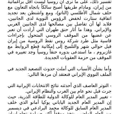
تفسير ذلك، على ما نرى أن روسيا ليست أقل براغماتية
من إيران، ومادام طريقها أصبح سالكاً باتجاه التعاون مع
حلف شمال الأطلسي (الناتو)، ومع واشنطن بعد تجديد
اتفاقية ستارت لخفض الرؤوس النووية لدى الجانبين،
فلابد لها أن تفاضل بين مصالحها لدى الجانبين الغربي
والإيراني. وهذا ما أثار حنق طهران التي أرادت أن تعبر
عن غضبها من الموقف الروسي المتحول بإجراءات
قاسية مثل طرد شركة روس نفط الروسية من إيران
قبل حوالي شهر والتلميح إلى إمكانية قطع الروابط مع
غازبروم ، ما استدعى بدوره حنقاً روسياً وجد تعبيره في
الموقف من حزمة العقوبات الجديدة.
وأما بشأن الأسباب التي أملت حدوث التصعيد الجديد في
الملف النووي الإيراني فنعتقد أن مردها التالي:
- التوتر العاصف الذي أحدثته نتائج الانتخابات الإيرانية التي
جرت قبل نحو عام بين الغرب والنظام الإيراني.
- تغيير المدير العام للوكالة الدولية للطاقة الذرية، حيث
إن المدير العام الجديد الياباني يوكيا أمانو الذي خلف
المدير العام السابق للوكالة محمد البرادعي في ديسمبر
من العام الماضي، يتخذ موقفاً أكثر صرامة تجاه إيران