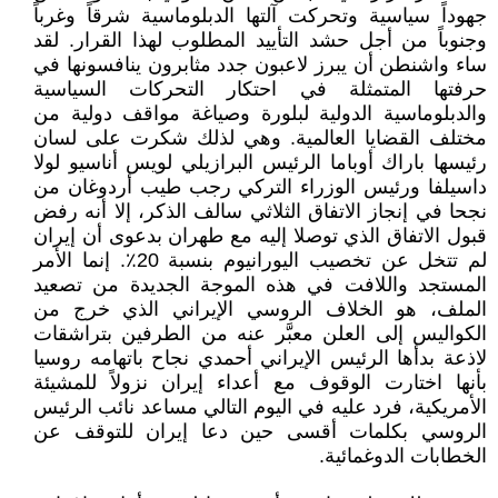
جهوداً سياسية وتحركت آلتها الدبلوماسية شرقاً وغرباً
وجنوباً من أجل حشد التأييد المطلوب لهذا القرار. لقد
ساء واشنطن أن يبرز لاعبون جدد مثابرون ينافسونها في
حرفتها المتمثلة في احتكار التحركات السياسية
والدبلوماسية الدولية لبلورة وصياغة مواقف دولية من
مختلف القضايا العالمية. وهي لذلك شكرت على لسان
رئيسها باراك أوباما الرئيس البرازيلي لويس أناسيو لولا
داسيلفا ورئيس الوزراء التركي رجب طيب أردوغان من
نجحا في إنجاز الاتفاق الثلاثي سالف الذكر، إلا أنه رفض
قبول الاتفاق الذي توصلا إليه مع طهران بدعوى أن إيران
لم تتخل عن تخصيب اليورانيوم بنسبة 20٪. إنما الأمر
المستجد واللافت في هذه الموجة الجديدة من تصعيد
الملف، هو الخلاف الروسي الإيراني الذي خرج من
الكواليس إلى العلن معبَّر عنه من الطرفين بتراشقات
لاذعة بدأها الرئيس الإيراني أحمدي نجاح باتهامه روسيا
بأنها اختارت الوقوف مع أعداء إيران نزولاً للمشيئة
الأمريكية، فرد عليه في اليوم التالي مساعد نائب الرئيس
الروسي بكلمات أقسى حين دعا إيران للتوقف عن
الخطابات الدوغمائية.