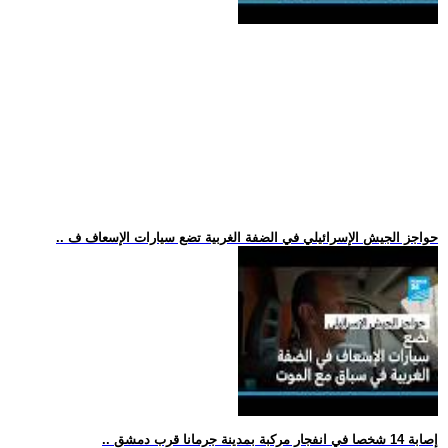
.. حواجز الجيش الإسرائيلي في الضفة الغربية تضع سيارات الإسعاف ف
.. إصابة 14 شخصا في انفجار مركبة بمدينة جرمانا قرب دمشق