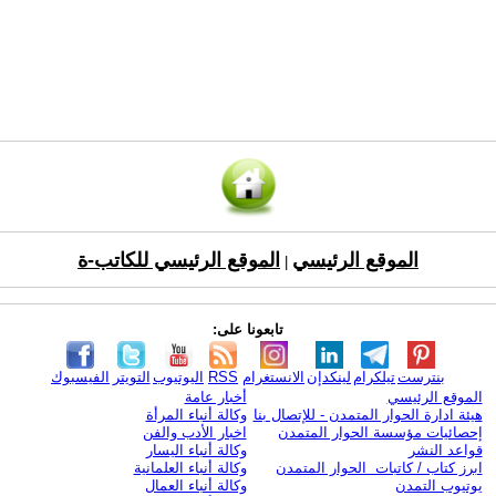
الموقع الرئيسي
الموقع الرئيسي للكاتب-ة
|
تابعونا على:
بنترست
تيلكرام
لينكدإن
الانستغرام
RSS
اليوتيوب
التويتر
الفيسبوك
الموقع الرئيسي
أخبار عامة
هيئة ادارة الحوار المتمدن - للإتصال بنا
وكالة أنباء المرأة
إحصائيات مؤسسة الحوار المتمدن
اخبار الأدب والفن
قواعد النشر
وكالة أنباء اليسار
ابرز كتاب / كاتبات الحوار المتمدن
وكالة أنباء العلمانية
يوتيوب التمدن
وكالة أنباء العمال