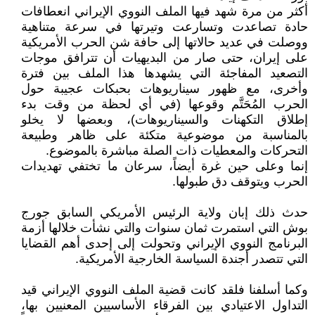
أكثر من مرة شهد فيها الملف النووي الإيراني انعطافات
حادة تصاعدت وتسارعت وتيرتها في سرعة متناهية
ووصلت في عديد حالاتها إلى حافة شن الحرب الأمريكية
على إيران، حتى صار من البديهيات أن تترافق موجات
التصعيد المفاجئة التي يشهدها هذا الملف بين فترة
وأخرى، مع ظهور سيناريوهات بحبكات عجيبة حول
الحرب المُحَتَّم وقوعها (في أي لحظة من وقت بدء
إطلاق التكهنات والسيناريوهات)، وبعضها لا يخلو
بالمناسبة من موضوعية متكئة على ظاهر وطبيعة
التحركات والمعطيات ذات الصلة مباشرة بالموضوع.
إنما وعلى حين غرة أيضاً، سرعان ما تختفي تهديدات
الحرب ويتوقف دق طبولها.
حدث ذلك إبان ولاية الرئيس الأمريكي السابق جورج
بوش التي استمرت ثمان سنوات والتي نشأت خلالها أزمة
البرنامج النووي الإيراني وتحولت إلى إحدى أهم القضايا
التي تتصدر أجندة السياسة الخارجية الأمريكية.
وكما أسلفنا فلقد كانت قضية الملف النووي الإيراني قيد
التداول الاعتيادي بين الفرقاء الأساسيين المعنيين بها،