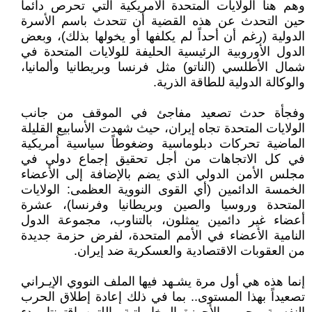
وهم هنا الولايات المتحدة الأمريكية التي تحرص دائماً
حين التحدث عن هذه القضية أن تتحدث باسم الأسرة
الدولية (رغم أن أحداً لم يكلفها أو يخولها بذلك)، وبعض
الدول الأوروبية الرئيسية الحليفة للولايات المتحدة في
شمال الأطلسي (الناتو) مثل فرنسا وبريطانيا وألمانيا،
والوكالة الدولية للطاقة الذرية.
وفجأة حدث تصعيد مفاجئ في الموقف من جانب
الولايات المتحدة تجاه إيران، حيث شهدت الأسابيع القليلة
الماضية تحركات دبلوماسية وضغوطاً سياسية أمريكية
في كل الاتجاهات من أجل تحقيق إجماع دولي في
مجلس الأمن الدولي الذي يضم بالإضافة إلى الأعضاء
الخمسة الدائمين (أي القوى النووية العظمى: الولايات
المتحدة وروسيا والصين وبريطانيا وفرنسا)، عشرة
أعضاء غير دائمين يمثلون، بالتناوب، مجموعة الدول
النامية الأعضاء في الأمم المتحدة، لفرض حزمة جديدة
من العقوبات الاقتصادية والعسكرية ضد إيران.
إنما هذه هي أول مرة يشـهد فيها الملف النووي الإيـراني
تصعيداً بهذا المستوى.. بما في ذلك إعادة إطلاق الحرب