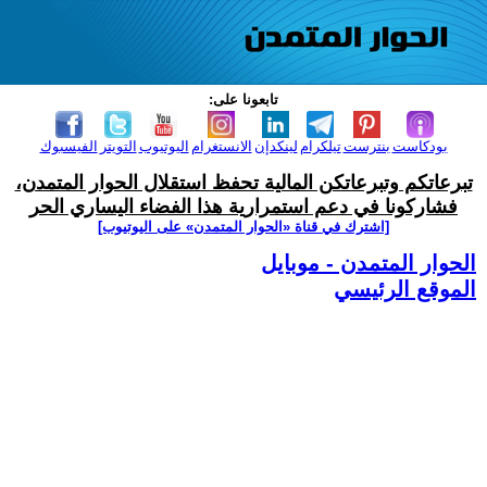
تابعونا على:
بودكاست
بنترست
تيلكرام
لينكدإن
الانستغرام
اليوتيوب
التويتر
الفيسبوك
تبرعاتكم وتبرعاتكن المالية تحفظ استقلال الحوار المتمدن،
فشاركونا في دعم استمرارية هذا الفضاء اليساري الحر
[اشترك في قناة ‫«الحوار المتمدن» على اليوتيوب]
الحوار المتمدن - موبايل
الموقع الرئيسي