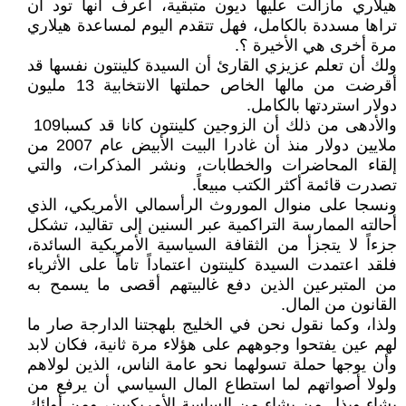
هيلاري‮ ‬مازالت عليها ديون متبقية،‮ ‬أعرف أنها تود أن
‬مرة أخرى هي‮ ‬الأخيرة‮ ‬؟‮. ‬
ولك أن تعلم عزيزي‮ ‬القارئ أن السيدة كلينتون نفسها قد
أقرضت من مالها الخاص حملتها الانتخابية‮ ‬13‮ ‬مليون
دولار استردتها بالكامل‮.‬
والأدهى من ذلك أن الزوجين كلينتون كانا قد كسبا‮ ‬109‮
‬ملايين دولار منذ أن‮ ‬غادرا البيت الأبيض عام‮ ‬2007‮ ‬من
‬تصدرت قائمة أكثر الكتب مبيعاً‮.‬
‬أحالته الممارسة التراكمية عبر السنين إلى تقاليد،‮ ‬تشكل
‬فلقد اعتمدت السيدة كلينتون اعتماداً‮ ‬تاماً‮ ‬على الأثرياء
من المتبرعين الذين دفع‮ ‬غالبيتهم أقصى ما‮ ‬يسمح به
القانون من المال‮.‬
ولذا،‮ ‬وكما نقول نحن في‮ ‬الخليج بلهجتنا الدارجة‮ ‬صار ما
لهم عين‮ ‬يفتحوا وجوههم‮ ‬على هؤلاء مرة ثانية،‮ ‬فكان لابد
وأن‮ ‬يوجها حملة تسولهما نحو عامة الناس،‮ ‬الذين لولاهم
‬يشاء ويذل من‮ ‬يشاء من الساسة الأمريكيين،‮ ‬ومن أولئك