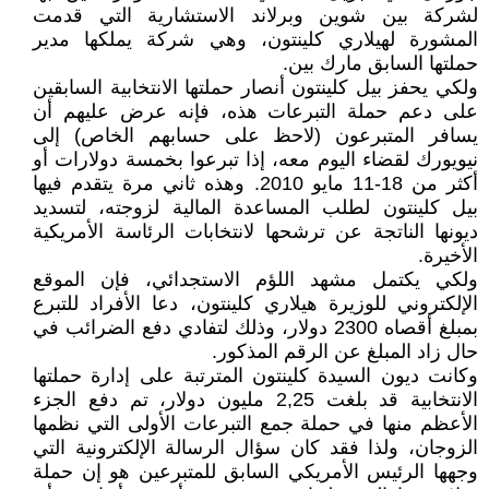
لشركة‮ ‬بين شوين وبرلاند‮ ‬الاستشارية التي‮ ‬قدمت
المشورة لهيلاري‮ ‬كلينتون،‮ ‬وهي‮ ‬شركة‮ ‬يملكها مدير
حملتها السابق مارك بين‮.‬
ولكي‮ ‬يحفز بيل كلينتون أنصار حملتها الانتخابية السابقين
‬يسافر المتبرعون‮ (‬لاحظ على حسابهم الخاص‮) ‬إلى
نيويورك لقضاء اليوم معه،‮ ‬إذا تبرعوا بخمسة دولارات أو
أكثر من‮ ‬11‮-‬18‮ ‬مايو‮ ‬‭.‬2010‮ ‬وهذه ثاني‮ ‬مرة‮ ‬يتقدم فيها
بيل كلينتون لطلب المساعدة المالية لزوجته،‮ ‬لتسديد
ديونها الناتجة عن ترشحها لانتخابات الرئاسة الأمريكية
الأخيرة‮.‬
ولكي‮ ‬يكتمل مشهد‮ ‬اللؤم‮ ‬الاستجدائي،‮ ‬فإن الموقع
الإلكتروني‮ ‬للوزيرة هيلاري‮ ‬كلينتون،‮ ‬دعا الأفراد للتبرع
‬حال زاد المبلغ‮ ‬عن الرقم المذكور‮.‬
وكانت ديون السيدة كلينتون المترتبة على إدارة حملتها
الانتخابية قد بلغت‮ ‬2‭,‬25‮ ‬مليون دولار،‮ ‬تم دفع الجزء
الأعظم منها في‮ ‬حملة جمع التبرعات الأولى التي‮ ‬نظمها
‬وجهها الرئيس الأمريكي‮ ‬السابق للمتبرعين هو‮ ‬إن حملة