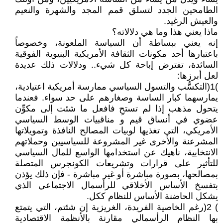
الطامحين الجدد لتسلق قمم المجد والشهرة والنعيم
والعيش الرغيد‮.‬
ماذا‮ ‬يعني‮ ‬هذا وما هي‮ ‬دلالاته؟
‬باعتبارها أحد مكونات الثقافة الأمريكية البنيوية الفوقية
السائدة،‮ ‬تفترض إباحة كل شيء‮.. ‬ودلالات ذلك عديدة
لعل أبرزها‮:‬
‬يتحول‮ ‬مذهب‮ ‬إذا لم تستحِ‮ ‬فافعل ما شئت‮ ‬إلى مكوِّن
‬الأمريكي،‮ ‬التي‮ ‬تغذيها لوبيات المصالح النافذة وتمويلاتها
المشرعنة والأخرى‮ ‬غير المشروعة للسياسيين وحملاتهم
‬للتأثير على قرارات وتشريعات الكونجرس المتصلة
بمصالحها،‮ ‬بصورة مباشرة أو‮ ‬غير مباشرة‮ ‬‭-‬‮ ‬فإن ذلك‮ ‬يؤذن
‬يشكل الحاضنة الأساس للنظام ككل‮.‬
‮(‬2‮) ‬رغم الخاصية الفريدة،‮ ‬الغريزية‮ ‬إن شئتم،‮ ‬التي‮ ‬يتمتع
بها النظام الرأسمالي‮ ‬مقارنة بالأنظمة الاقتصادية