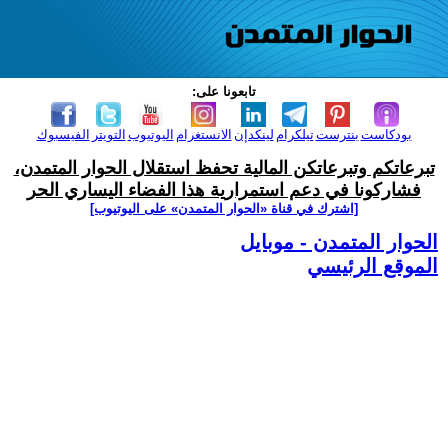
تابعونا على:
بودكاست
بنترست
تيلكرام
لينكدإن
الانستغرام
اليوتيوب
التويتر
الفيسبوك
تبرعاتكم وتبرعاتكن المالية تحفظ استقلال الحوار المتمدن،
فشاركونا في دعم استمرارية هذا الفضاء اليساري الحر
[اشترك في قناة ‫«الحوار المتمدن» على اليوتيوب]
الحوار المتمدن - موبايل
الموقع الرئيسي