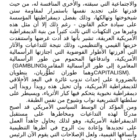
والاجتماعية التي‮ ‬سبقته،‮ ‬والأخرى المنافسة له،‮ ‬من حيث
قدرتها على تجديد نفسها باستمرار لمقاومة سنن
شيخوختها وتهالكها،‮ ‬وذلك بفضل ديمقراطيتها المؤسسة
على سيادة حكم القانون‮ ‬‭-‬‮ ‬رغم ذلك إلا أن مثل هذه
وغيرها من التكهنات التي‮ ‬نالت كثيراً‮ ‬من بنية الديمقراطية
الأمريكية العريقة،‮ ‬تشير بأنها قد أدت‮ ‬غرضها واستنفدت
خزينها القيمي‮ ‬والتنظيمي،‮ ‬وذلك نتيجة للتداعيات والآثار
التي‮ ‬أفرزتها الأطوار الفوضوية التي‮ ‬اجتازتها الرأسمالية
الأمريكية،‮ ‬واندفاعها المحموم من طور الرأسمالية
المغامرة إلى طور الرأسمالية المقامرة‮ ‬‭(‬GAMBLING
CAPITALISM‭).‬‮ ‬وهما طوران تَطَوُّريان،‮ ‬ينطويان
‬للديمقراطية الأمريكية،‮ ‬وأن تحيل هذه رويداً‮ ‬رويداً‮ ‬إلى
ديمقراطية نخبوية‮ ‬يتحكم فيها كبار الأثرياء،‮ ‬ويسيطر على
سلطتها التشريعية نواب وشيوخ من نفس الطبقة‮.‬
ومن المؤكد أن الوسط السياسي‮ ‬الأمريكي‮ ‬قد أصبح
مدركاً‮ ‬لهذه التداعيات ومخاطرها على مستقبل
الديمقراطية الأمريكية،‮ ‬وهو لذلك‮ ‬يحاول جاهداً‮ ‬العمل
على تجديدها وإعادة بث الروح في‮ ‬أطرها التنظيمية
وأنساقها القيمية،‮ ‬ولعل الإصلاحات التي‮ ‬يقوم الآن الرئيس