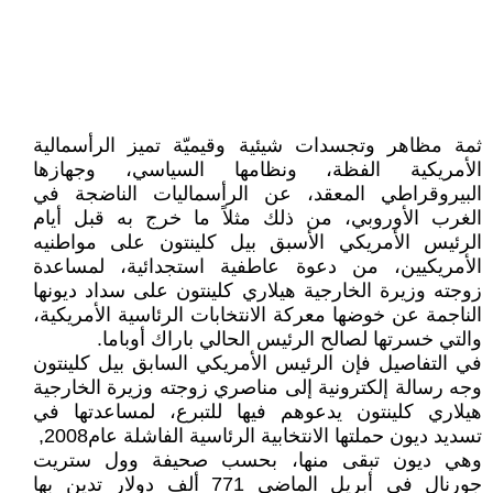
ثمة مظاهر وتجسدات شيئية وقيميّة تميز الرأسمالية
الأمريكية الفظة،‮ ‬ونظامها السياسي،‮ ‬وجهازها
‬الغرب الأوروبي،‮ ‬من ذلك مثلاً‮ ‬ما خرج به قبل أيام
الرئيس الأمريكي‮ ‬الأسبق بيل كلينتون على مواطنيه
الأمريكيين،‮ ‬من دعوة عاطفية استجدائية،‮ ‬لمساعدة
زوجته وزيرة الخارجية هيلاري‮ ‬كلينتون على سداد ديونها
‬والتي‮ ‬خسرتها لصالح الرئيس الحالي‮ ‬باراك أوباما‮.‬
في‮ ‬التفاصيل فإن الرئيس الأمريكي‮ ‬السابق بيل كلينتون
وجه رسالة إلكترونية إلى مناصري‮ ‬زوجته وزيرة الخارجية
‬تسديد ديون حملتها الانتخابية الرئاسية الفاشلة عام‮ ‬‭,‬2008‮
‬وهي‮ ‬ديون تبقى منها،‮ ‬بحسب صحيفة وول ستريت
جورنال‮ ‬في‮ ‬أبريل الماضي‮ ‬771‮ ‬ألف دولار تدين بها