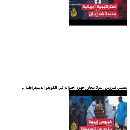
.. تفشي فيروس إيبولا يتجاوز جهود احتوائه في الكونغو الديمقراطية