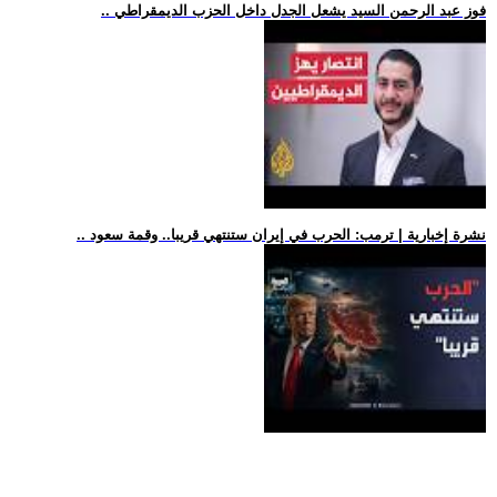
.. فوز عبد الرحمن السيد يشعل الجدل داخل الحزب الديمقراطي
.. نشرة إخبارية | ترمب: الحرب في إيران ستنتهي قريبا.. وقمة سعود