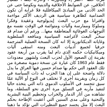
أخلاقي، عن الضوابط الأخلاقية والدينية ونكوصا حتى عن
الحد الأدنى من المبادئ الميكافللية فلا غرابة أن تكون
الصدامية كظاهرة سياسية هي الرديف الأكثر مواءمة
واقترانا مع حزب البعث إيديولوجية وعقيدة وفكرا
وسلوكا وممارسة وآليات ومتوائمة في الوقت نفسه مع
التوجهات الغوغائية المتعاطفة معها... ورغم أن صدام قد
سخـَّر البعث لأغراضه السياسية ومنافعه السلطوية
وغاياته الديكتاتورية إلا انه كان النسخة العملية المترجمة
حرفيا لجميع أدبيات البعث ومنه استقى آليات
وميكانيكيات حكمه الذي دام لما يقرب من أربعة عقود
بقرينة إن الصعود الأول لحزب البعث ولشهور معدودات
فقط عام 1963 كان عبارة عن نسخة دموية مصغرة من
تلك العقود التي حكم بها صدام حسين فيها العراق ما يدل
دلالة واضحة على إن هذا الحزب له ذات السياسة في
كل زمان وبقرينة أخرى لا تختلف في النوع أو الآلية عمّا
سبق تتجسد في الأسلوب الدموي ذاته التي يتخذه حاليا
لتنفيذ مآربه في التسلق مرة أخرى نحو السلطة، وما
نشاهده من آثار الدمار والخراب وتحطيم البنية البشرية
والتحتية وعلى مدى السنين التي أعقبت الإطاحة بحكم
البعث إلا مثل يجسد جميع التنظيرات التي تؤكد ما ذهبنا