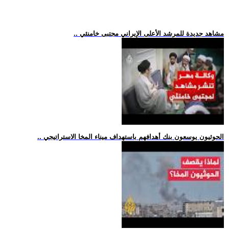
.. مشاهد جديدة للمرشد الأعلى الإيراني مجتبى خامنئي
.. الحوثيون يوسعون بنك أهدافهم باستهداف ميناء المخا الاستراتيجي