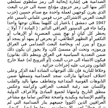
الصدامية هي إشارة إيحائية الى رمز سلطوي تسلطي
أكثر منها الى رمز حزبوي مؤدلج نسبة الى حزب البعث
الذي يقرن كوجهين لعملة واحدة مع صدام حسين (حزب
البعث العربي الاشتراكي حزب قومي علماني تأسس عام
1947 في دمشق ) باعتبار إن كليهما يمثلان توجها واحدا
وكما جاء في الدستور العراقي الدائم : ( المادة / 7 أولا :ـ
يحظر كل كيانٍ أو نهجٍ يتبنى العنصرية أو الإرهاب أو
التكفير أو التطهير الطائفي، أو يحرض أو يمهد أو يمجد أو
يروج أو يبرر له، وبخاصة البعث الصدامي في العراق
ورموزه، وتحت أي مسمىً كان، ولا يجوز ان يكون ذلك
ضمن التعددية السياسية في العراق وينظم ذلك بقانون)
فيكون الانتماء الى حزب البعث (أو الترويج له) عملا خارج
القانون وتترتب عليه إجراءات جزائية .
وخلافا للنازية فإن تلك التوجهات الشاذة آنفة الذكر وعلى
اختلاف أجنداتها مازالت تمجد الصدامية وتنمطُها ضمن
التابوهات القومية المتداعية وتتعاطف معها باليد والقلب
واللسان ضد رغبة الشعب العراقي وكرامته وعكس
منطق التاريخ وامتهانا لجميع المبادئ والأعراف الدولية
والقيم الإنسانية وبكيدية واضحة تتعاكس تماما مع مشاعر
العراقيين الذين اكتووا جميعهم بنار الصدامية التي لم
تترك خطا ً احمر إلا وتجاوزته ، وخارجا ايضا ، كمعيار