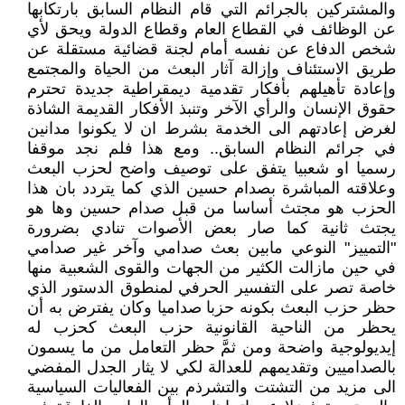
والمشتركين بالجرائم التي قام النظام السابق بارتكابها
عن الوظائف في القطاع العام وقطاع الدولة ويحق لأي
شخص الدفاع عن نفسه أمام لجنة قضائية مستقلة عن
طريق الاستئناف وإزالة آثار البعث من الحياة والمجتمع
وإعادة تأهيلهم بأفكار تقدمية ديمقراطية جديدة تحترم
حقوق الإنسان والرأي الآخر وتنبذ الأفكار القديمة الشاذة
لغرض إعادتهم الى الخدمة بشرط ان لا يكونوا مدانين
في جرائم النظام السابق.. ومع هذا فلم نجد موقفا
رسميا او شعبيا يتفق على توصيف واضح لحزب البعث
وعلاقته المباشرة بصدام حسين الذي كما يتردد بان هذا
الحزب هو مجتث أساسا من قبل صدام حسين وها هو
يجتث ثانية كما صار بعض الأصوات تنادي بضرورة
"التمييز" النوعي مابين بعث صدامي وآخر غير صدامي
في حين مازالت الكثير من الجهات والقوى الشعبية منها
خاصة تصر على التفسير الحرفي لمنطوق الدستور الذي
حظر حزب البعث بكونه حزبا صداميا وكان يفترض به أن
يحظر من الناحية القانونية حزب البعث كحزب له
إيديولوجية واضحة ومن ثمَّ حظر التعامل من ما يسمون
بالصداميين وتقديمهم للعدالة لكي لا يثار الجدل المفضي
الى مزيد من التشتت والتشرذم بين الفعاليات السياسية