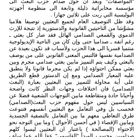
"المواصفات" وبعد أن حول صدام حزب البعث الى
مؤسسة مخابراتية ذليلة وتابعة الى منظومة أجهزته
البوليسية التي ربت على ثلاثين جهازا .
وقد ظل التوصيف العام لجميع البعثيين توصيفا هلاميا
مشوَّشا من الناحيتين القانونية والدستورية إذ نتيجة للإرث
الدموي والقمعي الصدامي الهائل فقد صار كل بعثي ـ
رغم انفه ـ صداميا حتى وإن كان من الناحية الإيديولوجية
منتميا قسريا الى هذا الحزب ولأسباب قد تكون بعيدة عن
الصدامية نفسها فالتبس المعنى القانوني على من يوصف
بالبعثي وكيف يتم التمييز مابين بعثي صدامي مجرم وبين
بعثي ممكن احتواؤه إذا لم يكن مجرما قانونا ولا ينطبق
عليه المعيار الصدامي ومع إن الدستور قطع الطريق
على أية محاولة للتمييز بين البعثيين بعبارة (البعث
الصدامي) فان اختلافات وجهات النظر كانت واضحة
وأحيانا حادة ومتقاطعة مابين التوجهات الشعبية فضلا عن
السياسيين ليس حول مفهوم حزب البعث(الصدامي)
فحسب بل وفي التعامل مع البعثيين أنفسهم فتنوعت
طرق التعاطي معهم ما بين التعامل بالتصفية الجسدية
ومابين الإقصاء ( في أحسن الأحوال ) وما بين التوجه نحو
الاحتواء (المصالحة ) باعتبار ان البعثيين ليسوا كلهم
صداميين وحسب المبدأ "القاسمي" عفا الله عما سلف