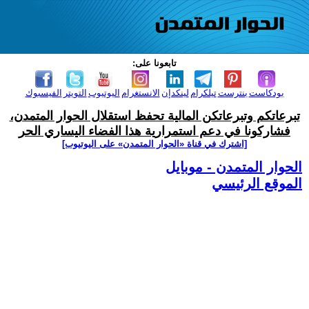
تابعونا على:
بودكاست
بنترست
تيلكرام
لينكدإن
الانستغرام
اليوتيوب
التويتر
الفيسبوك
تبرعاتكم وتبرعاتكن المالية تحفظ استقلال الحوار المتمدن،
فشاركونا في دعم استمرارية هذا الفضاء اليساري الحر
[اشترك في قناة ‫«الحوار المتمدن» على اليوتيوب]
الحوار المتمدن - موبايل
الموقع الرئيسي