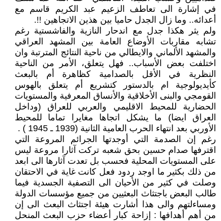
في إشارة الى تعاطف الزعيم عبد الكريم قاسم مع
أعدائه.. وما زال الجدل حاميا بين هذين الاتجاهين !!.
ولم يثر هكذا جدل مع اندحار النازية والفاشستية رغم
تشابه مقاربات الأوضاع العامة بين المشهد العراقي
والمشهد الألماني والايطالي من ناحية النتائج المترتبة وان
اختلفت بعض الأسباب.. فهل يتعلق، الأمر من الناحية
النظرية في الأقل بالصدامية كظاهرة أم بالبعث
كأيديولوجية ام بالدستور كتشريع أم يتعلق بالهوس
القومجي والبنى الأخلاقية والأنساق المعرفية والمستويات
الحضارية للمحيط الاقليمي والعربي للعراق (وداخل
العراق ايضا) ما يشكل اتجاها مغايرا تماما للمحيط
الأوربي بعد انتهاء الحرب العامية الثانية (1939 ـ 1945 ) .
رغم إن الصدمة التي أوجدتها الجرائم المروعة التي
اقترفها صدام حسين بحق شعبه تركت آثارا مروعة ليس
على المستويات المحلية فحسب بل تعدت آثارها الى ابعد
من ذلك بكثير ما اوجد ردود فعل كانت غاية في الاحتقان
وصلت في كثير من الأحيان الى التصفية الجسدية فيما
طالب البعض باجتثاث البعثيين من جميع مؤسسات الدولة
ومساءلتهم والى هذا أشارت هيئة اجتثاث البعث الى إن
من أهم أهدافها : إزاحة كبار أعضاء حزب البعث المنحل