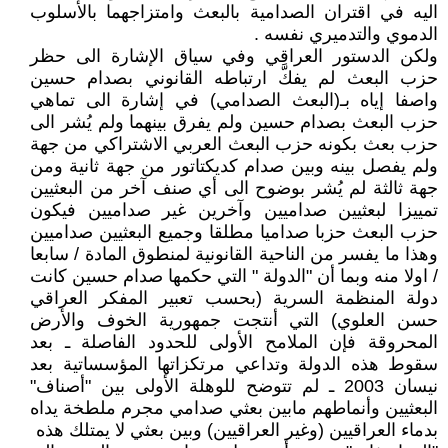
اليه في اقتران الصدامية بالبعث وامتزاجهما بالأسلوب
الدموي والتدميري نفسه .
ولكن الدستور العراقي وفي سياق الإشارة الى حظر
حزب البعث لم يفكَّ ارتباطه القانوني بصدام حسين
واصفا إياه بـ(البعث الصدامي) في إشارة الى تماهي
حزب البعث بصدام حسين ولم يفرق بينهما ولم يُشر الى
حزب بعث بكونه حزب البعث العربي الاشتراكي من جهة
ولم يفصل بينه وبين صدام كديكتاتور من جهة ثانية ومن
جهة ثالثة لم يُشر بوضوح الى أي صنف آخر من البعثيين
تمييزا لبعثيين صداميين وآخرين غير صداميين فيكون
حزب البعث حزبا صداميا مطلقا وجميع البعثيين صداميين
وهذا ما يفسر من الناحية القانونية لمنطوق المادة / سابعا
/ اولا منه وبما أن "الدولة " التي حكمها صدام حسين كانت
دولة المنظمة السرية (بحسب تعبير المفكر العراقي
حسن العلوي) التي أنتجت جمهورية الخوف والأرض
المحروقة فإن الملامح الأولى للحدود الفاصلة ـ بعد
سقوط هذه الدولة وتداعي مرتكزاتها المؤسساتية بعد
نيسان 2003 ـ لم تتوضح للوهلة الأولى بين "أصناف"
البعثيين وأنماطهم مابين بعثي صدامي مجرم ملطخة يداه
بدماء العراقيين (وغير العراقيين) وبين بعثي لا يمتلك هذه