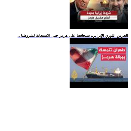
.. الحرس الثوري الإيراني: سنحافظ على هرمز حتى الاستجابة لشروطنا