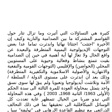
كثيرة هي التساؤلات التي أثيرت وما تزال تثار حول
القواسم المشتركة ما بين الصدامية والنازية وكيف إن
الأخيرة "اجتثت" اجتثاثا نهائيا واندثرت تماما عدا بعض
التوجهات الإيديولوجية اليمينية المتطرفة والبعيدة عن
واقع الحال ولا تعارُ لها أية أهمية في حين إن الصدامية
بقيت تتمتع بنشاط وفعالية وحيوية على المستويين
المحلي (الحواضن) والإقليمي (التوجهات القومية والنفعية
والانتهازية والأصولية الاسلاموية والتكفيرية المتطرفة)
وذلك بعد أن اندثرت على مستوى الدولة / السلطة /
الأمة وتلاشت أيديولوجيا وتعبويا ولم يبقَ لها سوى نسق
واحد يتمثل بمحاولة العودة للمرة الثالثة الى سدة الحكم
(الأولى 1963/ الثانية 1968ـ 2003 ) وفي هذه المحاولة
التي تبدو ضربا من الخيال تتمظهر غاية تعددت كل
الوسائل الميكافللية الى تحقيقها بما في ذلك التحالف
الذرائعي مع تنظيم القاعدة الإرهابي في "توليفة" سيا ـ