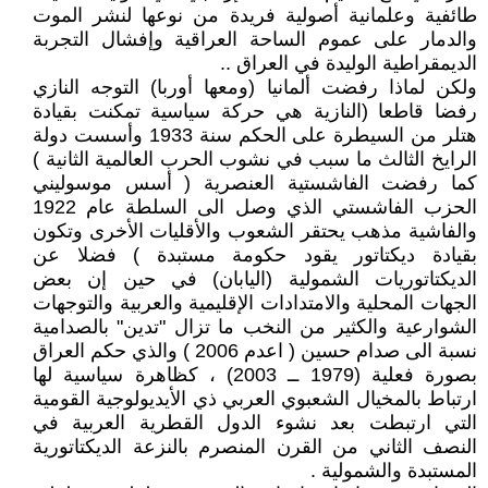
طائفية وعلمانية أصولية فريدة من نوعها لنشر الموت
والدمار على عموم الساحة العراقية وإفشال التجربة
الديمقراطية الوليدة في العراق ..
ولكن لماذا رفضت ألمانيا (ومعها أوربا) التوجه النازي
رفضا قاطعا (النازية هي حركة سياسية تمكنت بقيادة
هتلر من السيطرة على الحكم سنة 1933 وأسست دولة
الرايخ الثالث ما سبب في نشوب الحرب العالمية الثانية )
كما رفضت الفاشستية العنصرية ( أسس موسوليني
الحزب الفاشستي الذي وصل الى السلطة عام 1922
والفاشية مذهب يحتقر الشعوب والأقليات الأخرى وتكون
بقيادة ديكتاتور يقود حكومة مستبدة ) فضلا عن
الديكتاتوريات الشمولية (اليابان) في حين إن بعض
الجهات المحلية والامتدادات الإقليمية والعربية والتوجهات
الشوارعية والكثير من النخب ما تزال "تدين" بالصدامية
نسبة الى صدام حسين ( اعدم 2006 ) والذي حكم العراق
بصورة فعلية (1979 ــ 2003) ، كظاهرة سياسية لها
ارتباط بالمخيال الشعبوي العربي ذي الأيديولوجية القومية
التي ارتبطت بعد نشوء الدول القطرية العربية في
النصف الثاني من القرن المنصرم بالنزعة الديكتاتورية
المستبدة والشمولية .