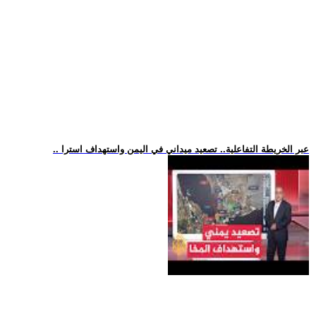
.. عبر الخريطة التفاعلية.. تصعيد ميداني في اليمن واستهداف استرا