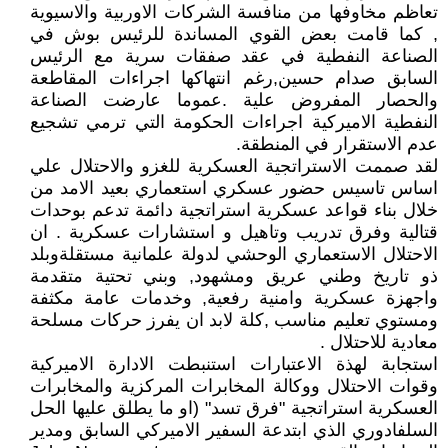
تعاظم مخاوفها من منافسة الشركات الاوربية والاسيوية
, كما قامت بعض القوي المساندة للرئيس بوش في
الصناعة النفطية في عقد صفقات سرية مع الرئيس
السابق صدام حسين,رغم انتهاكها اجراءات المقاطعة
والحصار المفروض علية .عموما عارضت الصناعة
النفطية الاميركية اجراءات الحكومة التي ترمي تشجيع
عدم الاستقرار في المنطقة.
لقد صممت الاستراتجية العسكرية للغزو والاحتلال علي
اساس تاسيس حضور عسكري استعماري بعيد الامد من
خلال بناء قواعد عسكرية استراتجية دائمة تدعم بوحدات
قتالية وفرق تدريب وتاهيل و استشارات عسكرية . ان
الاحتلال الاستعماري الوحشي لدولة علمانية مستقلةوبلد
ذو تاريخ وطني عريق ومشهود, وبني تحتية متقدمة
واجهزة عسكرية وامنية رفعية, وخدمات عامة مكثفة
ومستوي تعليم مناسب ,كلة لابد ان يفرز حركات مسلحة
معادية للاحتلال .
استجابة لهذة الاعتبارات استنبطت الادارة الاميركية
وقوات الاحتلال ووكالة المخابرات المركزية والمخابرات
العسكرية استراتجية "فرق تسد" (او ما يطلق عليها الحل
السلفادوري الذي ابتدعة السفير الاميركي السابق ومدير