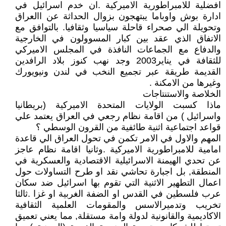
افضلية للامبراطورية الاميركية .ان خدم اسرائيل في
ادارة بوش واوباما يبتهجون بزوال الحداثة عن االعراق
وتحويلة الي صحراء قاحلة سياسيا وثقافيا. بالتوافق مع
الاتفاق الذي عقد بين كبار المسوولون في الخارجية
والدفاع مع الجماعات النافذة في المجلس الاميركي
للثقافة في يناير2003 وجد نهب كنوز بلاد الرافدين
القديمة طريقة عبر تجميع النخب في لندن ونيويورك
وغيرها من الامكنة .
الخلاصة والاستنتاجات
ماذا كسبت الولايات المتحدة الاميركية (بريطانيا
واسرائيل ) من اقامة نظام رجعي في العراق يعتمد علي
قواعد اجتماعية اثنية طائفية من القرون الوسطي ؟
المهم والاول في الامر تكمن في تحول العراق الي قاعدة
امامية للامبراطورية الاميركية .وثانيا اقامة نظام عاجز
عن تحدي الهيمنة الاسرائيلية الاقتصادية والعسكرية في
المنطقة, بل اجبارة تحاشي نقد او طرح التساولات حول
اعمال التطهير الاثنية التي تقوم بها اسرائيل ضد سكان
عرب فلسطين في القدس او الضفة الغربية او غزا .ثالثا
تخريب وتدميرالاسس والمقومات العلمية الثقافية
الاكاديمية والقانونية لدولة وامة مستقلة, مما يعني تعميق