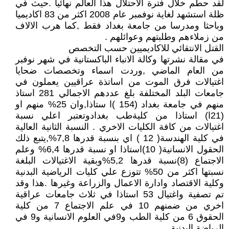
لقد حطم خلال فترة الاحتلال هذا العالم نهائيا .حيث في
ظلة استشهد لغاية نوفمبر عام 2008 اكثر من 83 اكاديميا
وباحثا ومدرسا من جامعة بغداد فقط ,كما هرب الالاف
من زملاءهم وطلبتهم وعوائلهم .
القتل الانتقائي للاكاديميين حسب التخصص
في مقالة نشرتها وكالة الانباء الباكستانية في شهر نوفبر
من العام الماضي ,وردت اسماء وتخصصات ضحايا
اغتيالات فرق الموت من اساتذة عراقيين يعملون في
جامعات البلد المختلفة بلغ عددهم الاجمالي 281 استاذ
منهم في جامعة بغداد (154 )ا ستاذا,وان 25% منهم او
(21ا) استاذا من كليةطب بغدادوتعتبر اعلي نسبة
اغتيالات من كافة الكليات الاخري . النسبة الثانية العالية
في كلية الهندسة( 12 ) اي بنسبة قدرها 7,8%,يتبع ذلك
الحقول الانسانية( 10)استاذا او نسبة قدرها 6,4% وعلم
الاجتماع (8)نسبة قدرها 5,2%وبقية الاغتيالات البلغة
نسبتها اكثر من 50% تتوزع علي كليات الرياضية البدنية
وكلية الاقتصاد وادارة الاعمال والزراعة وغيرها .هذا وقد
تم تصفية واغتيال 53 استاذا في ثلاث جامعات عراقية
اخري من ضمنهم 10 في علم الاجتماع 7 من كلية
الحقوق 6 من كلية الطب و9في العلوم الانسانية و9 في
الرياضة البدنية .