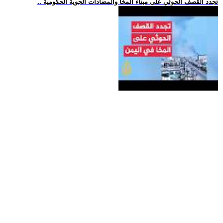
.. تجدد القصف الحوثي على ميناء المخا والمضادات الجوية الحكومية