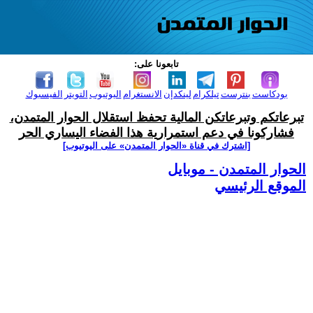
تابعونا على:
بودكاست
بنترست
تيلكرام
لينكدإن
الانستغرام
اليوتيوب
التويتر
الفيسبوك
تبرعاتكم وتبرعاتكن المالية تحفظ استقلال الحوار المتمدن،
فشاركونا في دعم استمرارية هذا الفضاء اليساري الحر
[اشترك في قناة ‫«الحوار المتمدن» على اليوتيوب]
الحوار المتمدن - موبايل
الموقع الرئيسي