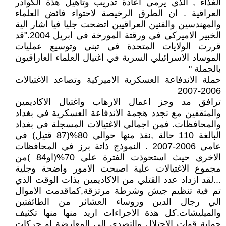
الغذاء , الذي يرمي اعادة تدريب وتاهيل هذة الكوادر
العراقية . ان الطرق الرخيصة لاحتواء فائض العلماء
والمهندسين والفنين العراقيين اتضحت جليا فيا اشار الية
الخبير الاميركي في ورقتة المورخة في ابريل 2004."قد
قررت الولايات المتحدة في تبني وتوسيع عمليات
الموساد الاسرائيلي السرية في اغتيال العلماء العاراقيون
بالجملة "
حملة الاندفاعة العسكرية الاميركية وتصاعد الاغتيالات
2006-2007
ترافق مد وجز اعمال الارهاب واغتيال الاكاديمين
والمثقفين مع تجدد هجمة الاندفاعة العسكرية في بغداد
والمحافظات. فمن اجمالي الاغتيالات المسجلة في بغداد
البالغة 110 حالة ,نفذ منها حوالي 80%(87 قتيل) في
عامي 2006-2007 . النموذج ذاتة برز في المحافظات
الاخري حيث استحوذت الفترة علي 70%(او84 )من
مجموع الاغتيالات علية اصبحت الامور واضحة وجلية
...لقد ازداد عدد القتلي من الاكاديمين بذات الوقت الذي
تم فية تنظيم جيش وشرطة مرتزقة,كماقدمت الاموال
الي رجال الدين وروساء العشائر من الطائفتين
والميليشات.كل هذة الاجراءات اريد منها منها تكثيف
حماية قوات الاحتلال والتصدي الي المعارضة او حركات