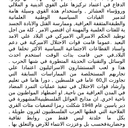
الدفاع في اعتماد تركيزها علي القوي الدينية و الملالي
وروؤساء العشائر , واستخدام هذة القوي وسيلة هامة
لتدمير القيادات السياسية الوطنية العلمانية
والطبقةالمثقفة العراقية, وممارسة القتل والابادة الجسد
ية للفئات العلمية والمهينة ان اقتضي الامر , كلة من اجل
توطيد الحكم الامبرالي الاميركي في البلاد علي الامد
البعيد .عموما قامت قوات الاحتلال الاميركية في دعم
واسناد القطاعات الاجتماعية السياسية الاكثر تخلفا في
البلاد,في حين قامت بذات الوقت استخدم احدث
الوسائل والتقنيات الحديثة المتطورة في شنها الحرب .
هذا و لعب المستشارون الاسرائيليون اعتمادا علي
تجاربهم المستخلصة من المماراسات السابقة التي
تجاوزت ال60 عاما في فلسطين , دورا هاما في تعليم
وارشاد قوات الاحتلال في تنفيذ عمليات التمرد المضاد
في المدن العراقية من ناحية, او اضطهاد المواطنون من
ناحية اخري. ان مذابح العوائل الفلسطينيةالمشهورة في
دير ياسين عام 1948 شكلت رمزا لتصفيات مئات القري
الفلاحية التي قطنها العرب الفلسطنيون لقرون طويلة ,
بكل ما خلدتة ليس فقط من روابط تقافية
وحضاريةفحسب بل وعززت الانتماء للارض والتعلق بها ,