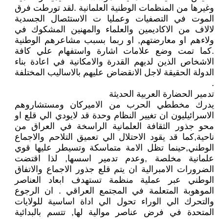
وغيرها من المنظمات الوطنية العلمانية .لقد تورطت فرق
الموت في التصفيات وعمليا ت الاستئصال الجسدية
لالاف من الاكاديمين والعلماء والمهنين المشكوك في
ولاءهم او معارضتهم, او ربما بسبب مشاعرهم الوطنية
.كما تمت وضع علامات اشارة واستفهام علي كافة
الاشخاص الذين لديهم القدرة والامكانية في اعادة بناء
الدولة الحقيقة لاجل الانقضاض عليهم بالاساليب المختلفة
.
تدمير الحضارة العربية الحديثة
يدرك مخططي الحرب من الاميركان ومستشاروهم
الاسرائيليون ان تغيير النظام وحدة قد لايودي الي قلع او
محو جذور الثقافة العلمانية الراسخة في العراق من
ناحية,كما قد يقود الاحتلال الي تعميق التلاحم والاجماع
الوطني,حينما تظل الامة متماسكة وتسيطر عليها قوي
علمانية مخلصة ,وعدم تدمير اسسها, لذا اقتضت
الضرورات الامبرالية ان يتم قلع جذور الاجماع والاتفاق
الوطني عبر عملية منظمة تستهدف ابعاد العناصر
الموهوبة المتعلمة في المجتمع العراقي . ان الرجوع
والتحرك الي الوراء تحول الي اداة اساسية للولايات
المتحدة في فرض عناصر موالية لها, تتسم بالبدائية