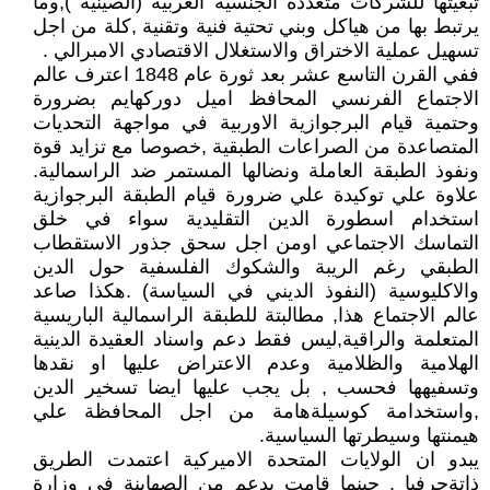
تبعيتها للشركات متعددة الجنسية الغربية (الصينية ),وما
يرتبط بها من هياكل وبني تحتية فنية وتقنية ,كلة من اجل
تسهيل عملية الاختراق والاستغلال الاقتصادي الامبرالي .
ففي القرن التاسع عشر بعد ثورة عام 1848 اعترف عالم
الاجتماع الفرنسي المحافظ اميل دوركهايم بضرورة
وحتمية قيام البرجوازية الاوربية في مواجهة التحديات
المتصاعدة من الصراعات الطبقية ,خصوصا مع تزايد قوة
ونفوذ الطبقة العاملة ونضالها المستمر ضد الراسمالية.
علاوة علي توكيدة علي ضرورة قيام الطبقة البرجوازية
استخدام اسطورة الدين التقليدية سواء في خلق
التماسك الاجتماعي اومن اجل سحق جذور الاستقطاب
الطبقي رغم الريبة والشكوك الفلسفية حول الدين
والاكليوسية (النفوذ الديني في السياسة) .هكذا صاعد
عالم الاجتماع هذا, مطالبتة للطبقة الراسمالية الباريسية
المتعلمة والراقية,ليس فقط دعم واسناد العقيدة الدينية
الهلامية والظلامية وعدم الاعتراض عليها او نقدها
وتسفيهها فحسب , بل يجب عليها ايضا تسخير الدين
,واستخدامة كوسيلةهامة من اجل المحافظة علي
هيمنتها وسيطرتها السياسية.
يبدو ان الولايات المتحدة الاميركية اعتمدت الطريق
ذاتةحرفيا , حينما قامت بدعم من الصهاينة في وزارة