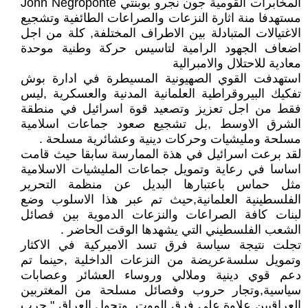
المخابرات القومية جون نجرو بوبنتي John Negroponte
مستهدفا منة اثارة النزعات والصراعات الطائفية وتشجيع
الاغتيالات المتبادلة بين الاطراف المختلفة, كلة من اجل
اضعاف الجهود الرامية لتاسيس حركة وطنية موحدة
معادية للاحتلال والامبرالية
استهدفت القوي الصهيونية المسيطرة في ادارة بوش
تفكيك البيروقراطية العلمانية المدنية والعسكرية ,ليس
فقط من اجل تعزيز وتصعيد قوة اسرائيل في منطقة
الشرق الاوسط ,بل تشجيع صعود جماعات اسلامية
مسلحة ومليشيات وحركات دينية وعشائرية مسلحة .
لقد برعت اسرائيل في هذة الممارسة سابقا حيث قامت
اساسا في رعاية وتمويل جماعات المليشيات الاسلامية
مثل حماس باعتبارها البديل عن منظمة التحرير
الفلسطينية العلمانية,حيث تم عبر هذا الاسلوب وضع
لبنات كافة الصراعات والنزعات الدموية بين فصائل
الشعب الفلسطيني التي يشهدها الوقت الحاضر .
تجلت نتيجة سياسة فرق تسد الاميركية في الاكثار
وتمويل سلسةعريضة من النزعات الداخلية ,حينما تم
دعم قوي دينية وملالي وروساء العشائر وعصابات
سياسية,وتجار حروب وفصائل مسلحة من المغتربين
العراقيين علاوة علي فرق الموت .وتحول العراق ".حرب