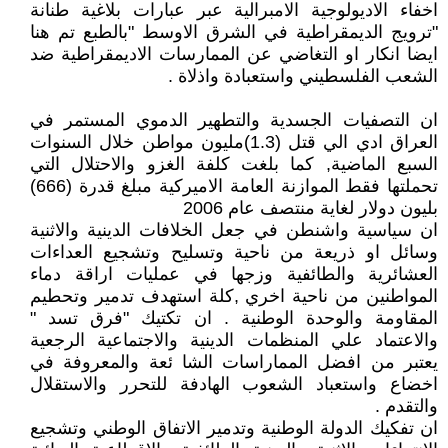
اخفاء الاديولوجية الامبرالية عبر عبارات بلاغية طنانة
"ترويج الديمقراطية في الشرق الاوسط "بالطبع تم هنا
ايضا انكار او التغاضي عن الممارسات الاديمقراطية ضد
الشعب الفلسطيني واستعبادة واذلاة .
ان التصفيات الجسدية والتطهير الدموي المستمر في
العراق ادي الي قتل (1.3)مليون مواطن خلال السنوات
السبع الماضية, كما بلغت كلفة الغزو والاحتلال التي
تحملتها فقط الموازنة العامة الاميركية مبلغ قدرة (666)
بليون دولار لغاية منتصف عام 2006
ان سياسية واشنطن في جعل الخلافات الدينية والاثنية
وسائل او ذريعة من ناحية وتسليح وتشجيع العداءات
العشائرية والطائفية وزجها في عمليات اراقة دماء
المواطنين من ناحية اخري ,كلة استهدف تدمير وتحطيم
المقاومة والوحدة الوطنية . ان تكتيك "فرق تسد "
والاعتماد علي المنظمات الدينية والاجتماعية الرجعية
يعتبر من افضل المماراسات الشا ئعة والمعروفة في
اخضاع واستعباد الشعوب الهادفة للتحرر والاستقلال
والتقدم .
ان تفكيك الدولة الوطنية وتدمير الاتفاق الوطني وتشجيع