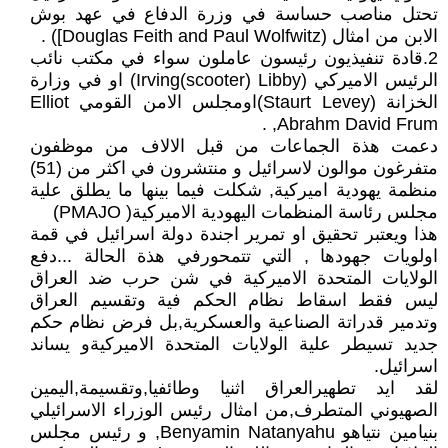
تحتل مناصب حساسة في وزرة الدفاع في عهد بوش
الابن من امثال (Douglas Feith and Paul Wolfwitz]) .
2.قادة تنفيذيون رئيسون عاملون سواء في مكتب نائب
الرئيس الاميركي (Irving(scooter) Libby) او في وزارة
الخزانة (Staurt Levey)اومجلس الامن القومي Elliot
Abrahm David Frum, .
دعمت هذة الجماعات من قبل الالاف من موظفون
متفرغون موالون لاسرائيل و منتشرون في اكثر من (51)
منظمة يهودية اميركية, شكلت فيما بينها ما يطلق علية
مجلس رئاسة المنظمات اليهودية الاميركية( PMAJO)
هذا ويعتبر تحقيق او تمرير اجندة دولة اسرائيل في قمة
اولويات جهودها , التي تتمحورفي هذة الحالة ...دفع
الولايات المتحدة الاميركية في شن حرب ضد العراق
ليس فقط اسقاط نظام الحكم فية وتقسيم العراق
وتدمير قدراتة الصناعية والعسكرية,بل فرض نظام حكم
جديد تسيطر علية الولايات المتحدة الاميركيةو يساند
اسرائيل.
لقد ايد تطهيرالعراق اثنيا وطائفيا,وتقسيمة,اليمين
الصهيوني المتطرف,من امثال رئيس الوزراء الاسرائيلي
بنيامين نتياهو Benyamin Natanyahu, و رئيس مجلس