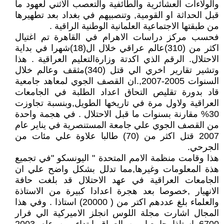
والولاءات العشائرية والطائفية والتعصب الاثني لعهود ما
قبل الحداثة او القومية, وتنصبيهم في بغداد بعد تطهيرها
من طبقتها الاجتماعية العلمانية الوطنية الراقية .
فحسب مركز دراسات الاهرام في القاهرة تم اغتيال
اكثر من (310)عالم عراقي خلال ال(18)شهرا في بداية
الاحتلال. الرقم الذي اكدتة وزارةالتعليم العراقية . هذا
وتشير تقارير اخري الي قتل (340)مثقف وعالم خلال
السنوات 2005-2007,.ان القصف الجوي لمعاهد جامعية
قاد بدورة تقليص التحاق اعداد الطلبة في الجامعات
العراقية ولاول مرة في تاريخها الطويل,وبنسبة تجاوزت
30% مقارنة بسنوات ما قبل الاحتلال . في هجمة واحدة
من القصف الجوي علي جامعة المستنصرية في يناير عام
2007 قتل اكثر من (70) طالبا علاوة علي مئات من
الجرحي.
هذا وقامت منظمة الامم المتحدة " اليونسكو "في تجميع
هذة المعلومات وغيرها,مما تدلل بشكل واضح علي ان
الجامعات العراقية في عهد الاحتلال قد بلغت حافة
الانهيار ,خصوصا بعد هجرة اعدادا كبيرة من الاستاذة
والعلماء بلغ عددهم اكتر من ( 20000) استاذا . وفي هذا
المجال اشارت مجلة اللوس انجلز الاميركية الي فرار