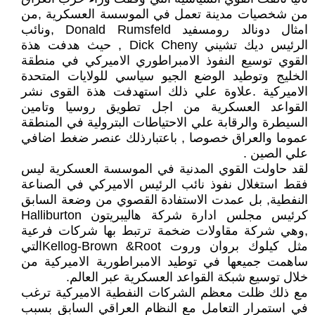
من شخصيات مدينة تعمل في الموسسة العسكرية ,من
امثال دونالد رومسفيد Donald Rumsfeld ,ونائب
الرئيس ديك تشيني Dick Cheny , حيث هدفت هذة
القوي توسيع النفوذ الامبراطوري الاميركي في منطقة
الخليج وتوطيد الوضع الجيو سياسي للولايات المتحدة
الاميركية .علاوة علي ذلك استهدفت هذة القوى نشر
القواعد العسكرية من اجل تطويق روسيا وتامين
السيطرة والرقابة علي الاحتياطات البترولية في المنطقة
عموما والعراق خصوصا , باعتبارذلك عنصر ضغط اضافي
علي الصين .
لقد حاولت القوي المدنية في الموسسة العسكرية ليس
فقط استغلال نفوذ نائب الرئيس الاميركي في الصناعة
النفطية, بل عمدت الاستفادة القصوي من وضعة السابق
كرئيس مجلس ادارة شركة هاليبريتون Halliburton
,وهي شركة مقاولات ضخمة ترتبط بها شركات فرعية
مثل كيلوك بروان وروت Kellog-Brown &Rootالتي
ساهمت جميعها في توطيد الامبراطورية الاميركية من
خلال توسيع شبكة القواعد العسكرية عبر العالم.
مع ذلك ظلت معظم الشركات النفطية الاميركية ترغب
في استمرار التعامل مع النظام العراقي السابق بسبب