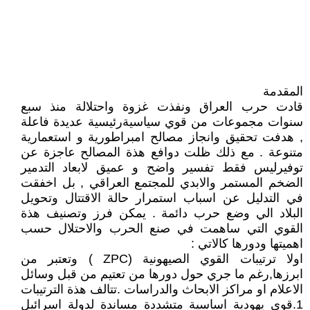
المقدمة
قادت حرب العراق ونفذت غزوة واحتلالة منذ سبع
سنوات مجموعات من قوي سياسيةرئيسية عديدة فاعلة
, هدفت تحقيق وانجاز مصالح امبراطورية و استعمارية
متنوعة . مع ذلك ظلت دوافع هذة المصالح عاجزة عن
توفيرليس فقط تفسير واضح و عميق لابعاد التدمير
الضخم المستمر والابدي للمجتمع العراقي , بل اخفقت
في التدليل عن اسباب استمرار حالة الاقتتال وتحويل
البلاد الي وضع حرب دائمة . يمكن فرز وتصنيف هذة
القوي التي ساهمت في صنع الحرب والاحتلال حسب
اهميتها ودورها كالاتي :
اولا ترتيبات القوي الصيهونية (ZPC ) وتعتبر من
ابرزها,رغم ما جري حول دورها من تعتيم من قبل وسائل
الاعلام او مراكز الابحاث والدراسات .تتالف هذة الترتيبات
1.قوي يهودية اساسية متشددة مساندة لدولة اسرائيل