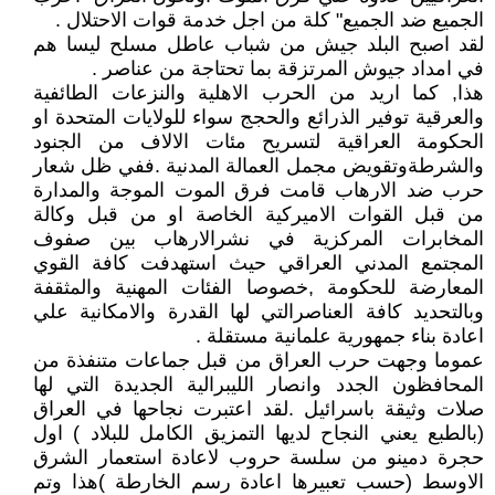
الجميع ضد الجميع" كلة من اجل خدمة قوات الاحتلال .
لقد اصبح البلد جيش من شباب عاطل مسلح ليسا هم
في امداد جيوش المرتزقة بما تحتاجة من عناصر .
هذا, كما اريد من الحرب الاهلية والنزعات الطائفية
والعرقية توفير الذرائع والحجج سواء للولايات المتحدة او
الحكومة العراقية لتسريح مئات الالاف من الجنود
والشرطةوتقويض مجمل العمالة المدنية .ففي ظل شعار
حرب ضد الارهاب قامت فرق الموت الموجة والمدارة
من قبل القوات الاميركية الخاصة او من قبل وكالة
المخابرات المركزية في نشرالارهاب بين صفوف
المجتمع المدني العراقي حيث استهدفت كافة القوي
المعارضة للحكومة ,خصوصا الفئات المهنية والمثقفة
وبالتحديد كافة العناصرالتي لها القدرة والامكانية علي
اعادة بناء جمهورية علمانية مستقلة .
عموما وجهت حرب العراق من قبل جماعات متنفذة من
المحافظون الجدد وانصار الليبرالية الجديدة التي لها
صلات وثيقة باسرائيل .لقد اعتبرت نجاحها في العراق
(بالطبع يعني النجاح لديها التمزيق الكامل للبلاد ) اول
حجرة دمينو من سلسة حروب لاعادة استعمار الشرق
الاوسط (حسب تعبيرها اعادة رسم الخارطة )هذا وتم