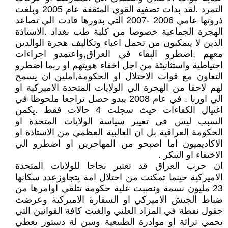
التمرد .لقد بدات تصفية القوي المثقفة عام 2005 وبلغت
ذروتها عامي 2006 -2007 التي بدورها قادت الي تصاعد
الهجرة الجماعية خصوصا من كلية طب بغداد .الاستاذة
الذين لا يتمكنون من تحمل اعباء وتكاليف هجرة الوالدين
معهم ,اضطرو البقاء في العراق,واعتمدو اجراءات
احتياطية واستثانيئة من اجل اخفاء هويتهم او ربما اضطرو
التعاون مع قوات الاحتلال او الحكومة,املين ان يسمح
لهم لاحقا من الهجرة الي الولايات المتحدة الاميركية او
الي اوربا . في عام 2008 يبدو حصل تراجعا ملحوظا في
اغتيال الكفاءات حيث سجلت 4 حالات فقط .يكمن
السبب ليس في تغيير سياسة الولايات المتحدة او
الحكومة العراقية بل ان الغالبية العظمي من الاستاذة او
الاكاديميون اما اصبحو من المهاجرين او اضطرو الي
الاختفاء او التنكر .
ان حرب العراق قد تعتبر نجاحا للولايات المتحدة
الاميركية حينما تمكنت من احتلال امة يتجاوزعدد سكانها
23 مليون نسمة ونصبت علية حكومة تتلقي اوامرها من
ضباط الجيش الاميركي او السفارة الاميركية وعرضت
حقول نفطة في المزاد العلني والغيت كافة القوانين التي
تحمي تراثة او موادرة الطبيعية وسن لة دستور يعطي