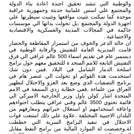
والوطنية التي تنشد تحقيق اجندة اعادة بناء الدولة
والمجتمع علي اسس علمانية حديثة وجمهورية عراقية
موحدة كما تمكنت تثبيت مواقعها وتثبيت سيطرتها علي
اجهزة الدولة والمجتمع ,بل تحولت بذاتها الي موسسات
حاكمة في المجالات المدينة والعسكرية والاقتصادية
والاجتماعية .
ان حالة الذعر والخوف من استمرار المقاطعة والحصار
قامت المديرية العامة للتفتيش والرقابة الوطنية في
ديسمبر عام في تقديم اسماء 500 عالم عراقي الي فرق
التفتيش التابعة للامم المتحد ة للتحقيق معهم حول برامج
اسلحة الدمار الشامل في البلاد .فمن دون شك
استخدمت هذة القوائم او تحولت الي عنصر هام في
برنامج التصفيات الذي وضع بعد الغزو والاحتلال لتطهير
العراق من علماءة ,ففي خطابة ردي السمعة في الامم
المتحدة اشار كولن باول وزير الخارجية الاميركي الي
قائمة تحتوي 3500 عالم وفني عراقي يتطلب احتواءهم
واعاقة استخدامهم او استغلال خبراتهم ومعارفهم من
البلدان الاجنبية المختلفة .علاوة علي ذلك امتنعت قوات
الاحتلال في تنفيذ البرامج السرية التي خططت
لة,وخصصت لة الموارد المالية من برامج النفط مقابل