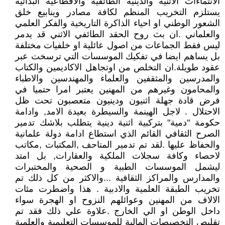
الانتماءات الاثنية والدينية الطائفية والاقطاعية البدائية
يستلزم التخريب المنظم لكافة مصادر وينابيع خلق
الشعور الوطني او احياء الذاكرة التاريخية والفكر العلمي
والعلماني .ان بث روح الحقد الطائفي الاثني قد يدمر
ليس فقط الجماعات من اصول عائلية او خلفيات مختلفة
بل يساهم ايضا في تفكيك الموسسات التي ترسخت عبر
عقود طويلة.ان التخلص من اوتجاهل الاكاديمين والكتاب
والمدرسين والمثقفين والعلماء والمهندسين والاطباء
والمحامون وغيرهم من المهنين يعتبر امرا حتميا في
فرض قادة جهلة اثنيون ودينيون متعصبون تحت ظل
الاحتلال . لاجل الهينمة والسيطرة بعيدة الامد, وادامة
حكومة "دمية" بتركبية اثنية دينية يتطلب بلاشك تدمير
الصرح الثقافي القائم الذي استطاع ادامة دولة علمانية
والحفاظ عليها .لقد تم تدمير المتاحف ,المكتبات ,مكاتب
لاحصاء وكافة سجلات الملكية والعقارات, بل امتد
ليشمل الموسسات الطبية و الصحية والمختبرات
والمدارس والمراكز الثقافية ...والاكثر من كل ذلك تم
تخريب الطبقة العلمية والادبية . هذا واضطرت مئات
الالاف من المهنين وعوائلهم النزوح او الهجرة سواء
داخل الوطن او الي الخارج .علاوة علي ذلك فقد تم
تقليص التخصيصات المالية للموسسات التعليمية والعلمية