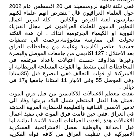
ففي نكتة تافهة لرومسفيلد في 20 اغسطس عام 2002
حول العلماء العراقيون قال "لنفترض انهم علماء لكنهم
يمارسون لعبة القرص والكاس " كلة لتبرير اعمال
التطهير الدموي للعلماء العراقيون في مجال الفيزياء
النووية او الكيمياء الجرثومية انذاك . ان هذة النكتة
تحولت الي ممارسة مشوؤمة,ترجمت الي تصفيات
جسدية لعناصر اكاديمية وعلمية من محافظات العراق
بعد الاحتلال : 127 اكاديمي من جامعات الموصل والبصرة
وغيرها هذا,وقد حصلت اغتيالات باعداد مرتفعة في
المحافظات التي تنشط بها القوات المسلحة البريطانية او
الاميركية او قوات التحالف.ففي البصرة قتل (35ستاذا
وفي الموصل 55 وفي الانبار 11 استاذا جامعيا و17 في
ديالي .
نفذت معظم الاغتيالات للاكاديمين من قبل فرق الموت
.فمثل هذا القتل المنتظم شمل البلاد برمتها وقاد الي
تدمير الاسس الثقافية والتعليمية للحضارة العربية الحديثة
في العراق .ففي حين قامت فرق الموت في تنفيذ اعمال
الاغتيالات هذة ,اخذت الجماعات الدينية الاثنية البدائية لما
قبل الحداثة والوطنية بفضل الاستراتجية العسكرية
الاميركية في تنظيف العراق من كافة قواة الفكرية