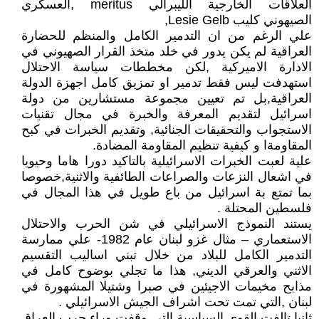
العلاقات الخارجية الليبرالي meritus ,العسكري
الصيهوني كليب Lesie Gelb,
علي الرغم من ان التدمير الكامل والمنظم للحضارة
العراقية لم يكن يدور في خلد متخذ القرار الصهيوني في
الادارة الاميركية ,لكن مخططات سياسة الاحتلال
استهدفت ليس فقط تدمير او تمزيق كامل اجهزة الدولة
العراقية,بل تم تعيين مجموعة مستشارين من دولة
اسرائيل لتقديم المعرفة والخبرة في مجال تقنيات
الاستجواب والتحقيقات الجنائية, وتقديم الخبرات في كبح
المقاومةا و كيفية تنظيم المقاومة المضادة.
علية لعبت الخبرات الاسرائيلية بالتاكيد دورا هاما وحيويا
في اشعال النزعات والصراعات الطائفية والاثنية,خصوصا
بما تمتع بة اسرائيل من باع طويل في هذا المجال في
فلسطين المحتلة .
يستند النموذج الاسرائيلي في شن الحرب والاحتلال
الاستعماري – مثال غزو لبنان عام 1982- علي ممارسة
التدمير الكامل للبلاد من خلال تبني اساليب التقسيم
الاثني والعرقي الديني, هذا ما تجلي بوضوح كامل في
مذابح مخيمات الاجيئين في صبرا وشتيلا المشهورة في
لبنان ,التي تمت تحت اشراف الجيش الاسرائيلي .
ثانيا تالفت القوي السياسية التي وقفت وراء حرب العراق