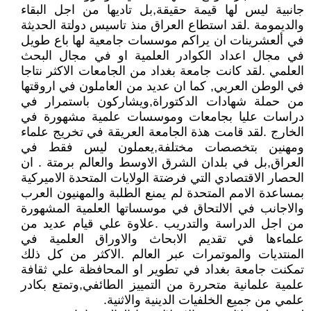
جانبية ليس لها قيمة حقيقة,بل تاديها من اجل البقاء
والديمومة .لقد استطاع العراق منذ تاسيس دولتة الحديثة
في ألعشرينات ان يراكم موسسات جامعية لها باع طويل
في مجال اعداد الكوادر العلمية او في مجال البحث
العلمي .لقد كانت جامعة بغداد من الجامعات الاكثر نتاجا
في الوطن العربي, كما ان عديد من العاملون في اروقتها
من حملة شهادات الدكتوراة,ويشاركون باستمرار في
دراسات عليا بجامعات وموسسات علمية مشهورة في
الخارج .لقد قامت هذة الجامعة العريقة في تخريج علماء
ومهنين بتخصصات مختلفة,يعملون ليس فقط في
العراق,بل في بلدان الشرق الاوسط والعالم برمتة . ان
الحصار الاقتصادي التي فرضتة الولايات المتحدة الاميركية
بمساعدة الامم المتحدة لم يمنع الطلبة والمهنيون العرب
والاجانب في الالتحاق في موسساتها العلمية المشهورة
من اجل الدراسة والتدريب .علاوة علي قيام عديد من
علماءها في تقديم الابحاث والاوراق العلمية في
المنتديات والموتمرات عبر العالم .الاكثر من كل ذلك
تمكنت جامعة بغداد في تطوير او المحافظة علي ثقافة
علمية علمانية متحررة من التمييز الطائفي,وتمتع بكادر
علمي من جميع الخلفيات الدينية والاثنية.