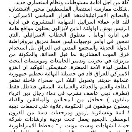
كلة من اجل اقامة مستوطنات ونظام استعماري جديد.
.شكلت ممارسة استئصال الفلسطينين محور الاستشارة
والنصائح الاسرائيليةلمتخذ القرار السياسي الاميركي .
لقد قام عملاء اسرائيل الصهاينة المنتشرون في ادارة
الرئيس بوش, اواولئك الذين لايزالون يحتلون مواقع هامة
في ادارة اوباما , منطوق الخطاب الاسرائيلي ,الذي
تمحور في اوامر توجيهات,ليس فقط تمزيق بيروقراطية
الدولة الحديثة والمجتمع المدني في العراق ,بل استخدام
فرق الموت العشائرية لما قبل الحداثة, والمكونة من
مرتزقة في تخريب وتدمير الجامعات وموسسات البحث
العلمي لهذة الامة المبعثرة. عليةيمكن التوكيد ان الغزو
الاميركي للعراق قاد في حصيلتة النهائية تحطيم جمهورية
علمانية حديثة, وتحويل البلاد الي صحراء قاحلة تفتقر
التقافة والعلم والحداثة والعلمانية. المتبقي فيةظل فقط
(تطرف ديني عاصف تشرب في دماء رجال دين اثرياء
متانقون ) جحافل من المحتالين والمنافقين والقتلة
يعملون موظفون في الحكومة ,علاوة علي تجمعات دينية
/ اثنية وعشائرية ,رموز ومرجعيات دينية من القرون
الوسطي .الجميع يعمل تحت توجية وارشادات شركة
حملة الشهادات ويست بيونت ., " مخطط الامبراطورية