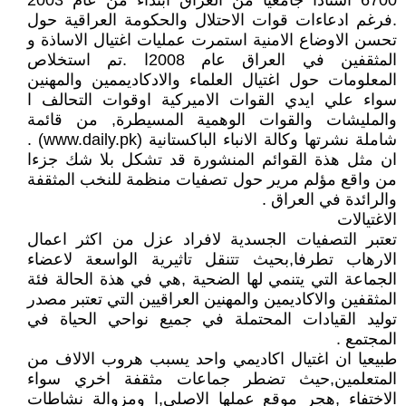
6700 استاذا جامعيا من العراق ابتداء من عام 2003
.فرغم ادعاءات قوات الاحتلال والحكومة العراقية حول
تحسن الاوضاع الامنية استمرت عمليات اغتيال الاساذة و
المثقفين في العراق عام 2008ا .تم استخلاص
المعلومات حول اغتيال العلماء والادكاديممين والمهنين
سواء علي ايدي القوات الاميركية اوقوات التحالف ا
والمليشات والقوات الوهمية المسيطرة, من قائمة
شاملة نشرتها وكالة الانباء الباكستانية (www.daily.pk) .
ان مثل هذة القوائم المنشورة قد تشكل بلا شك جزءا
من واقع مؤلم مرير حول تصفيات منظمة للنخب المثقفة
والرائدة في العراق .
الاغتيالات
تعتبر التصفيات الجسدية لافراد عزل من اكثر اعمال
الارهاب تطرفا,بحيث تتنقل تاثيرية الواسعة لاعضاء
الجماعة التي يتنمي لها الضحية ,هي في هذة الحالة فئة
المثقفين والاكاديمين والمهنين العراقيين التي تعتبر مصدر
توليد القيادات المحتملة في جميع نواحي الحياة في
المجتمع .
طبيعيا ان اغتيال اكاديمي واحد يسبب هروب الالاف من
المتعلمين,حيث تضطر جماعات مثقفة اخري سواء
الاختفاء ,هجر موقع عملها الاصلي,ا ومزوالة نشاطات