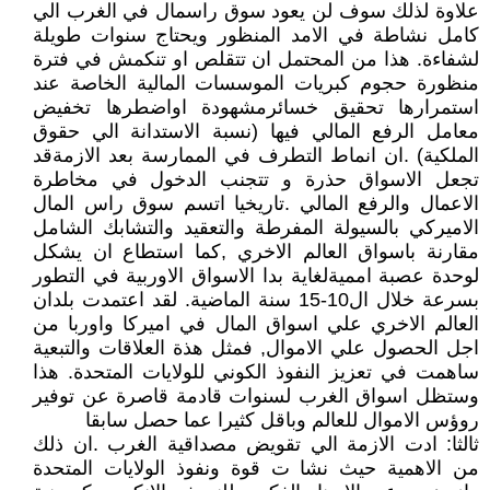
علاوة لذلك سوف لن يعود سوق راسمال في الغرب الي
كامل نشاطة في الامد المنظور ويحتاج سنوات طويلة
لشفاءة. هذا من المحتمل ان تتقلص او تنكمش في فترة
منظورة حجوم كبريات الموسسات المالية الخاصة عند
استمرارها تحقيق خسائرمشهودة اواضطرها تخفيض
معامل الرفع المالي فيها (نسبة الاستدانة الي حقوق
الملكية) .ان انماط التطرف في الممارسة بعد الازمةقد
تجعل الاسواق حذرة و تتجنب الدخول في مخاطرة
الاعمال والرفع المالي .تاريخيا اتسم سوق راس المال
الاميركي بالسيولة المفرطة والتعقيد والتشابك الشامل
مقارنة باسواق العالم الاخري ,كما استطاع ان يشكل
لوحدة عصبة امميةلغاية بدا الاسواق الاوربية في التطور
بسرعة خلال ال10-15 سنة الماضية. لقد اعتمدت بلدان
العالم الاخري علي اسواق المال في اميركا واوربا من
اجل الحصول علي الاموال, فمثل هذة العلاقات والتبعية
ساهمت في تعزيز النفوذ الكوني للولايات المتحدة. هذا
وستظل اسواق الغرب لسنوات قادمة قاصرة عن توفير
روؤس الاموال للعالم وباقل كثيرا عما حصل سابقا
ثالثا: ادت الازمة الي تقويض مصداقية الغرب .ان ذلك
من الاهمية حيث نشا ت قوة ونفوذ الولايات المتحدة