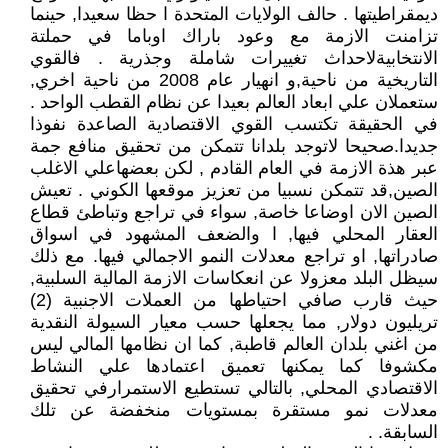
ديمقراطيتها . حالف الولايات المتحدة ا حظا سعيدا, حينما
تزامنت الازمة مع وعود باراك اوباما في حملتة
الانتخابيةلاحداث تغييرات شاملة وجذرية . فالقوي
التاريخية من ناحية,و انهيار عام 2008 من ناحية اخري,
ستعملان علي ابعاد العالم بعيدا عن نظام القطب الواحد .
في الحقيقة تكتسب القوي الاقتصادية الصاعدة نفوذا
جديدا.صحيحا لاتوجد بلدانا تتمكن من تحقيق منافع جمة
عبر هذة الازمة في العام القادم , لكن بعضهاعلي الاغلب
الصين,قد تتمكن نسبيا من تعزيز موقعها الكوني . تعيش
الصين الان اوضاعا خاصة, سواء في تراجع وتباطئ قطاع
العقار المحلي فيها, ا والضعف المشهود في اسواق
صادراتها, او تراجع معدلات النمو الاجمالي فيها. مع ذلك
سيظل البلد معزولا عن انعكاسات الازمة المالية السلبية,
حيث قارب صافي احتياطها من العملات الاجنبية (2)
تريليون دولار, مما يجعلها حسب معيار السيولة النقدية
من اغني بلدان العالم قاطبة, كما ان نظامها المالي ليس
مكشوفا كما يمكنها تعميق اعتمادها علي النشاط
الاقتصادي المحلي, بالتالي تستطيع الاستمرارفي تحقيق
معدلات نمو مستقرة بمستويات منخفضة عن تلك
السابقة. .