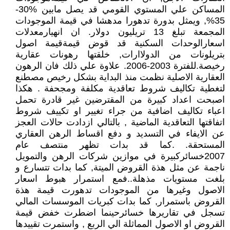
المساكن علي المستوي القومي قد يصل مابين %30-
35%, ويمثل بدورة تدهورا مدهشا في قيمة الموجودات
المجمعة تبلغ 13 تريليون دولار. ان انهيارمعدلات
اسعارالوحدات السكنية قد قوض قيمةقيمة اصول
بتريلونات من الدولاارات, خلقتها رهونات عقارية
رخيصة.للفترة 2003-2006. علاوة علي ذلك فان الرهون
العقارية الاصلية نظمت منذ البداية بشكل رخيص مصطنع
لتغطية تكاليف شروط تعاقدية مكلفة ومجحفة . هكذا
اصبحت اعداد كبيرة من المقترضين غير قادرة تحمل
اعباء تكاليف اضافية من جراء تغيير او تكييف شروط
اتفاقتها التعاقدية الماضية , بالتالي ازدادت حالات العجز
عن الايفاء في التسديد و دفع اقساط الرهن العقاري
المستحقة. .كما قد بدات تظهر منتصف عام
2007خسائركبيرة في موازين شركات الرهن والتمويل
ناجمة عن مثل هذة القروض الميتة, كما بدات تتسارع و
بلغت مستويات مذهلة..فمع استمرار هبوط اسعار
الاصول وغيرها من الموجودات تدهورت قيمة هذة
القروض باستمرار, كما بدات كبريات الموسسات المالي
تسجل في تقاريرها خسائرحينما اضطرت خفض قيمة
القروض او الاصول المماثلة الي الربع , واستمرت تقييدها