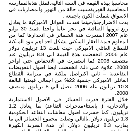
محاسبيا بهذة القيمة في السنة التالية.فمثل هذةالممارسة
المحاسبية القهريةسببت حالة من التهور والمضاربات في
الاسواق شملت الكون باجمعه .
بدت الاضرارجليا,حينما فقدت العوائل الاميركية ما يعادل
ربع ثروتها الصافية في بحر عاما واحدا .فمنذ 30 يوليو
عام 2007 استمرت هذة الخسائر في انحدارها كما من
المعلوم قيمة العقار السكني يشكل احد اهم بنود الملكية
للقطاع العائلي الاميركي حيث بلغت 13 تريليون دولار
عام 2006, انخفضت هذة القيمة الي 8.8 تريليون عند
منتصف 2008 كما استمرت في الانخفاض حتي اواخر
2008. علاوة علي ذلك انخفضت ايضا اصول التعويضات
التقاعدية – ثاني اكبراصل ملكية في ميزانية القطاع
العائلي الاميركي -بنسبة 22% من اجمالي قيمتها البالغة
10.3 تريليون عام 2006 لتصل الي 8 تريليون منتصف
2008.
خلال الفترة قدرت الخسائر في الاصول الاستثمارية
والادخارية ( باستثاءمدخرات التقاعد) بما يعادل 1.2
تريليون, كما خسرت اصول معاشات التقاعد الحكومية
1.3 تريليون دولار ,بالتالي وصلت مجموع الخسائر الي ما
يقارب 8.3 تريليون دولار. ان هذة الضربة الكبيرة