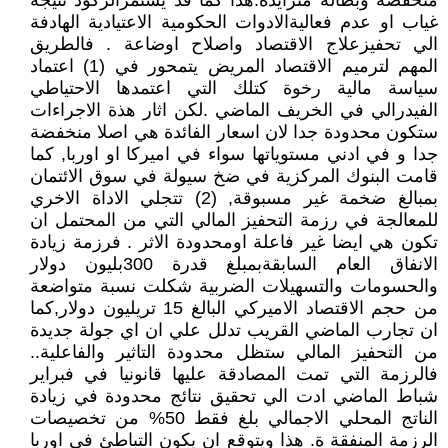
منخفضة وبطالة متزايدة.هذا كما قد يستمرالركود نتيجة
غياب او عدم فعاليةالادوات الحكومية الاعتيادية الهادفة
الي تحفيزعلاج الاقتصاد واصلاح اوضاعة . فالطريق
المهم لترميم الاقتصاد المريض يتمحور في (1) اعتماد
سياسة مالية رخوة كتلك التي اعتمدها الاحتياطي
الفيدرالي في الخريف الماضي .لكن اثار هذة الاجراءات
ستكون محدودة جدا لان اسعار الفائدة هي اصلا منخفضة
جدا و في ادني مستوياتها سواء في اميركا او اوربا, كما
قامت البنوك المركزية في ضخ سيولة في سوق الائتمان
بمبالغ ضخمة غير مسبوقة, (2) تتجلي الاداة الاخري
للمعالجة في رزمة التحفيز المالي التي من المحتمل ان
تكون هي ايضا غير فاعلة اومحدودة الاثر . فرزمة زيادة
الانفاق العام السابقةبمبلغ قدرة 300بليون دولار
والحسومات والتسهيلات الضربية شكلت نسبة متواضعة
من حجم الاقتصاد الاميركي البالغ 15 تريليون دولار,كما
ان تجارب الماضي القريب تدلل علي ان اي جولة جديدة
من التحفيز المالي ستظل محدودة التاثير والفاعلية..
فالرزمة التي تمت المصادقة عليها قانونيا في فبراير
شباط الماضي ادت الي تحقيق نتائج محدودة في زيادة
الناتج المحلي الاجمالي بلغ فقط 50% من تخصيصات
الرزمة المنفقة ة. هذا ويتوقع ان يكون التباطئ في اوربا