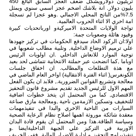
تريليون دولارويشكل ضعف العجز السابق البالغ 450
بليون دولار. انة بلاشك اضخم عجز اسمي سنوي ويمثل
7.5%من الناتج المحلي الاجمالي .وهو عجزا لم تسجلة
امة اخري الا اثناء الحروب العالمية.
تواجة الولايات المتحدة الاميركيةو اورباتحديات كبيرة
وقيود هائلة وصعوبات جمة:
اولا:ان الركود الحاد سيدفع الحكومات في تركيز جهودها
علي ترميم الاوضاع الداخلية, وتلبية مطالب شعوبها في
توجية الموارد للانعاش الداخلي .ان اولويات الرئيس
اوباما ,كما اتضحت عبر حملتة الانتخابية تتماشى لحد بعيد
مع هذة التطلعات والمطالب. ان اخفاق جلسات
الكونغرس( اثناء الفترة الانتقالية) اواخر العام الماضي في
معالجة وتشريع القوانين الضرورية., فلابد ان يكون الفعل
المهم الاول للرئيس الجديد تقديم مشروع قانون التحفيز
الاقتصادي, كما من المحتمل ان يتخذ خطوات اضافية
للتخفيف وتسكين الازمةمن ناحية ,ومعالجة مازق صناعة
السيارات من الناحية الاخري والبدا في تنفيذمهمات
معقدة شائكة موروثة اهمها اصلاح نظام الرعاية الصحية
وسياسة الطاقة.هذا ومن المحتمل ان يقوم قادة البدان
الاوربية في التركيز علي الجبهة الداخليةايضا .و
تنفيذبرامج التحفيز و ادارة الاضرار المالية. ففي الخريف