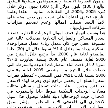
الرهون العقارية الاصلية والمضمونةمن مستوها السنوي
البالغ ( 100) بليون دولار الي( 600) بليون دولار خلال
فترة 2005 و2006. ان الفقاعات المالية – هكذا يعلمنا
التاريخ- تحتوي اعتياديا علي نسب من ديون ميتة علي
الامد البعيد يتطلب اهمالها وعدم تضخيم ميزانيات
شركات التمويل.بها .
هذا وسبب انهمار فيض اموال الرهونات العقارية تصعيد
اسعار المساكن والعقارات التجارية بمعدلات عالية غير
مسبوقة .ففي حين كان معدل زيادة معدل سعرالوحدة
السكنية يزداد بما يعادل 1.4% سنويا خلال ال (30) عاما
الماضيةو لغاية عام 2000, بدأ يرتفع خلال الفترة من
2000 لغاية منصف عام 2006 بنسبة تجاوزت 7.6%
سنويا كما ارتفعت اثناء المضاربات العنيفة والمفرطة التي
حصلت خلال الفترة من منتصف 2005 لغاية منتصف
2006 بنسبة بلغت 11%. فمن الطبيعي - كمعظم قفزات
اسعار السلع- ان يحصل تراجع قوي وفرط لهذة الاسعار
بعد فترة وجيزة . علية بدات تسجل ولسنتان متتالية
معدلات الوحدات السكنية هبوطا حادا واستمرت في
الانحدار. حيث لايوجدحاليا دليلا قاطعا لوصول هذا الميل
الانحداري الي قاعةفي الامد المنظور . يؤشر سوق
العقارات الاجل, ان الانخفاض في قيمةموجودات