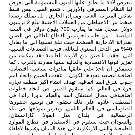
تتعرض لافة ما يطلق عليها الديون المسمومة التي تعرض
لها النظام المصرفي والاوربي . تتمتع الصين ليس فقط
بفائض الميزانية العامة وميزان الجاري , بل تمتلك رصيدا
ضخما من الاحتياطي من العملات الاجنبية تبلغ 2 تريليون
دولار ,سجل منة ما يقارب 700 بليون دولار في السنة
الماضية . .من جانب اخريتميز القطاع العائلي في الصين
بقدراتة الادخارية الضخمة حيث تبلغ نسبتها الي ما يعادل
40% من الدخل السنوي للعائلة. فرغم التصدعات النسبية
التي لحقت بالصين من الازمة العالمية,فقد تمكنت من
تعزيز قوتها الاقتصادية والمالية نسبيا مقارنة بالغرب . كما
ستتمكن ان تاخذ علي عاتقها مبادرات سياسية اقتصادية
اضافية لتصعيد نفوذها الكوني .. عقدت الصين واتحاد امم
جنوب شرق اسيا اتفاقية, تهدف انشاء اكبر منطقة تجارة
حرة في العالم, كما ستقوم الصين في اتخاذ خطوات
اضافيةفي مجال استقلال اسيا والقيام بدورا رائدا في
المنطقة. علاوة علي ذلك ستقوم في توسيع حضورها
الدبلوماسي في العالم النامي, وتعزيز نموذجها في بناء
الرسمالية في بلدان مثل انغولا, كازاخستان,
والسودان.حيث ستقوم في الاستثمار في قطاع الموارد
الطبيعية والبني الارتكازية في هذة البلدان وغيرها لاطفاء