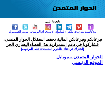
تابعونا على:
بودكاست
بنترست
تيلكرام
لينكدإن
الانستغرام
اليوتيوب
التويتر
الفيسبوك
تبرعاتكم وتبرعاتكن المالية تحفظ استقلال الحوار المتمدن،
فشاركونا في دعم استمرارية هذا الفضاء اليساري الحر
[اشترك في قناة ‫«الحوار المتمدن» على اليوتيوب]
الحوار المتمدن - موبايل
الموقع الرئيسي