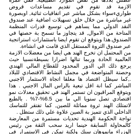
عطش بلادها من نقص الموارد الطبيعية. ففي غمرة
الازمة قد تقوم في تقديم مساعدات قروض
طواريءسواء بشكل مباشر عبر اتفاقيات ثنائية, اوبصورة
غير مباشرة من خلال خلق تسهيلات اضافية عند صندوق
النقد الدولي مما يساهم في توسيع قدرات المنظمة
المتاحة من الاموال, قد يتجاوز ما تسمح بة حصتها في
الصندوق.هذا ويتوقع ان تقوم ايضا باستثمارات استراتجية
عبر صندوق الثروة المستقل الذي قامت في انشاءة.
من المحتمل ان تخرج الهند هي ايضا من معضلات الازمة
العالمية الحادة وربما تنالها اضرارا بسيطةنسبيا حيث
يرجع ذلك الي الدور المحدود للقطاع المالي الهندي
وحصتة المتواضعة في مجمل النشاط الاقتصادي للبلاد
.,كما سيظل اقتصاد ها مغلقا اتجاة الاستثمار الاجنبي
المباشر كما انة اقل تبعية بالراس المال الاجنبي . هذا
ويتوقع المراقبون ان تستمر الهند في تحقيق معدلات نمو
اقتصادي تصل سنويا الي ما بين 6.5%-7% . بالطبع
لاتمتلك الهند ثروة مماثلة للصين, كما تفتقر للتماسك
الداخلي الذي تتميز بة الصين علاوة علي ذلك ستظل .
تواجة الحكومة الهندية تحديات مستمرة من المعارضة
كالمحاولة السابقة حينما اريد سحب الثقة من رئيس
الوزراء مانموهان سنك ولكنة تمكن في الاستمرار في