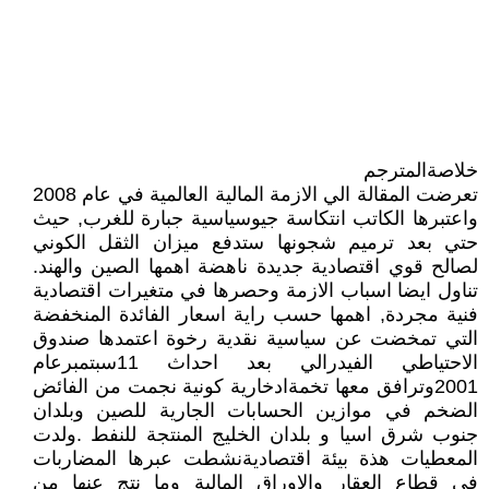
خلاصةالمترجم
تعرضت المقالة الي الازمة المالية العالمية في عام 2008
واعتبرها الكاتب انتكاسة جيوسياسية جبارة للغرب, حيث
حتي بعد ترميم شجونها ستدفع ميزان الثقل الكوني
لصالح قوي اقتصادية جديدة ناهضة اهمها الصين والهند.
تناول ايضا اسباب الازمة وحصرها في متغيرات اقتصادية
فنية مجردة, اهمها حسب راية اسعار الفائدة المنخفضة
التي تمخضت عن سياسية نقدية رخوة اعتمدها صندوق
الاحتياطي الفيدرالي بعد احداث 11سبتمبرعام
2001وترافق معها تخمةادخارية كونية نجمت من الفائض
الضخم في موازين الحسابات الجارية للصين وبلدان
جنوب شرق اسيا و بلدان الخليج المنتجة للنفط .ولدت
المعطيات هذة بيئة اقتصاديةنشطت عبرها المضاربات
في قطاع العقار والاوراق المالية وما نتج عنها من