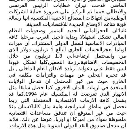
الماضي قدحت نيران خطابات الرئيس الفرنسى
والايطالي حينما تم التركيز علي ضرورة حماية الشركات
الوطنيةمن انتهاكات المصالح الاجنبية المكتسبة انها رسالة
قوية تتناغم الاوضاع الجديدة للاقتصاديات الحديثة.
ثانيا:ان العجزالمالي الجديد المتميز وصعوبات النظام
المالي تشكل استهلالا وبداية تاجيل الغرب مرحليا كافة
المبادرات الاساسية للعمل الدولي المشترك. ان ميراث
اوباما لعجزالحساب الجاري البالغ 1 تريليون دولار الذي
من والمحتمل ارتفاعةالي 1.3 تريليون من خلال
التخصيصات الاضافيةلرزمة التحفيز,كلها تشكل قيودا
ليس فقط علي دعواتة لزيادة الانفاق العام الداخلي , بل
قد تجبرة التخلي عن مهمات والتزامات مكلفة في
الخارج .حيث من غير المحتمل ان تتدخل الولايات
المتحدة في ازمات البدان الاخري, كما حصل سابقا مثل
الانهيار الذي تعرضت لة المكسيك عام 1994.كما قد
يشمل كافة الازمات الاقتصادية المحتملة التي ربما
تحصل في مناطق استراتجية هامة مثل كالباكستان مثلا
حيث من غير المتوقع ان تتدفق مساعدات اقتصادية
ملحوظة سواء من اميركا او اوربا. عوضا عن ذلك, فلابد
ان يتدخل صندوق النقد الدولي لتسوية مثل هذة الازمات.