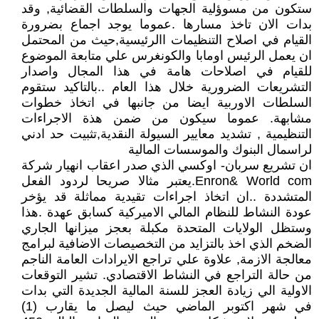
ستكون من مسوؤلية الجهات والسلطات القضائية, وقد
بدات الان تاخذ مسارها .عموما يوجد اجماع بضرورة
القيام في اصلاح التنظيمات االرئيسية,حيث من المحتمل
ان يعمل الرئيس اومابا والكونغرس علي متابعة الموضوع
للقيام في اصلاحات هامة في هذا المجال واصدار
التشريعات الضرورية خلال هذا العام ..بالتاكيد ستقوم
السلطات الاوربية ايضا من جانبها في اتخاذ خطوات
مشابهة. عموما سيكون من ضمن هذة الاجراءات
التنظيمية , تشديد معايير السيولة النقدية,تثبيت حد ادني
لراسمال البنوك والموسسات المالية
ان تشريع سربان- اوكسي الذي صدر اعقاب انهيار شركة
Enron& World com.يعتبر مثالا صريحا لردود الفعل
المتشددة ..ان اتخاذ اجراءات تقيدية مماثلة قد يؤخر
عودة النشاط للنظام المالي الاميركية كسابق عهدة .هذا
وستظل الولايات المتحدة مكبلة بعجز ميزانها الجاري
الضخم الذي اخذ بالتزايد من التخصيصات الاضافية لبرامج
معالجة الازمة, علاوة علي تراجع الايرادات العامة الناجم
من حالة التراجع في النشاط الاقتصادي. تشير التوقعات
الاولية الي زيادة العجز للسنة المالية الجديدة التي بدات
في شهر اكتوبر الماضي حيث ليصل ما يقارب (1)