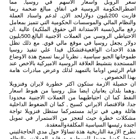
سعر الروبل واسعار الاسهم في روسيا, مما
اضطرالحكومة الروسية في انفاق مبالغ ضخمة ربما
قاربت 200بليون دولارلحد الان, لدعم واسناد العملة
والنظام المالي والموسسات الحكومية التي تتميز بمعامل
رفع مالي(نسبة الاستدانة الي حقوق الملكية) عالية .ان
الاحتياطي الروسي من العملات الاجنبية البالغ.500بليون
دولار يجعل روسيا في موقع مالي قوي. مع ذلك تظل
هذة الاحداث الواقعيةقتشكل قيدا علي تنفيذ روسيا
طموحاتها الجيو سياسية . نظريا لربما تسمح هذة الاوضاع
المستجدة بتنشيط العلاقة الروسية الاميركية بالاخص عند
قيام الرئيس اوباما بالتمهيد لذلك وعرض مبادرات هامة
بهذا الخصوص .
ان حصيلة الازمة ستكون اكثر خطورة لايران وفنزويلا
,وهما بلدان يعانيان ايضا مثل روسيا من هبوط اسعار
النفط كما ان احتياطيهما من العملات الاجنبية محدودا
جدا. فالاقتصاد الايراني كسيح , كما ان الضغوط الداخلية
هائلة وهي في تزايد مستمركما ستظل فنزويلا تواجة
مشكلات خطرة حيث لتعجز من الاستمرار في تمويل
اجندة رئيسها السياسية المكلفةوالمعقدة.
تطرح الازمة التاريخية هذة تساؤلا حول مدي الحاجةلتبني
منهجا كونيا جديدا للسيطرة ورقابة العملات والنظام