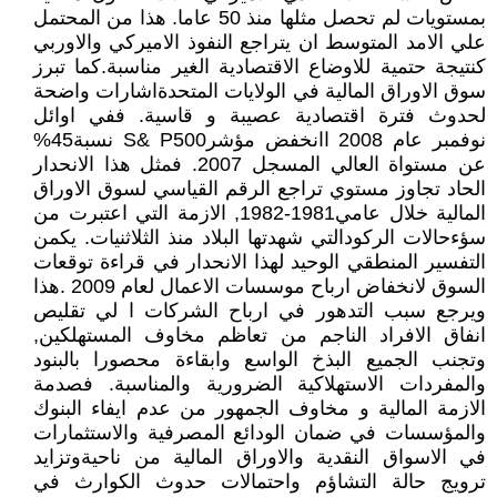
بمستويات لم تحصل مثلها منذ 50 عاما. هذا من المحتمل
علي الامد المتوسط ان يتراجع النفوذ الاميركي والاوربي
كنتيجة حتمية للاوضاع الاقتصادية الغير مناسبة.كما تبرز
سوق الاوراق المالية في الولايات المتحدةاشارات واضحة
لحدوث فترة اقتصادية عصيبة و قاسية. ففي اوائل
نوفمبر عام 2008 اانخفض مؤشرS& P500 نسبة45%
عن مستواة العالي المسجل 2007. فمثل هذا الانحدار
الحاد تجاوز مستوي تراجع الرقم القياسي لسوق الاوراق
المالية خلال عامي1981-1982, الازمة التي اعتبرت من
سؤءحالات الركودالتي شهدتها البلاد منذ الثلاثنيات. يكمن
التفسير المنطقي الوحيد لهذا الانحدار في قراءة توقعات
السوق لانخفاض ارباح موسسات الاعمال لعام 2009 .هذا
ويرجع سبب التدهور في ارباح الشركات ا لي تقليص
انفاق الافراد الناجم من تعاظم مخاوف المستهلكين,
وتجنب الجميع البذخ الواسع وابقاءة محصورا بالبنود
والمفردات الاستهلاكية الضرورية والمناسبة. فصدمة
الازمة المالية و مخاوف الجمهور من عدم ايفاء البنوك
والمؤسسات في ضمان الودائع المصرفية والاستثمارات
في الاسواق النقدية والاوراق المالية من ناحيةوتزايد
ترويج حالة التشاؤم واحتمالات حدوث الكوارث في