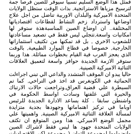
فمثل هذا الوضع السليم نسبيا سيوفر للصين فرصا جمة
لترسيخ مزياها الاستراتجية, بذات الوقت ستظل الولايات
المتحدة الاميركية والبلدان الاوربية تناضل من اجل علاج
اوضاعها واسترداد زخم النشاط لقطاعات اقتصادياتها
المختلفة.. ان اوضاع الصين المناسبةهذة ستوفر لها
امكانيات واسعة,تتجلي ليس فقط في تصعيد مساعادتها
للشعوب الاخري , بل قد تمكنها من تكثيف استثماراتها
الخارجية, خصوصا في قطاع الموارد الطبيعية, بالوقت
الذي يعجز الغرب فية القيام بخطوات مماثلة. هذا وربما
ستوفر الازمة الجديدة حوافز واسعة لتعميق العلاقات
الثنائية الاميركية الصينية.
حاليا يبدو ان الموقف المتشدد والداعي الي تبني اجراءلت
الحمائية في الكونغرس قد اخذ في التراخي, كما تم
السيطرة علي قضية العراق,وتراجعت حالات الارتباك
والحيرة التي غلفتها وسادت اواسط الحكومة في
واشنطن سابقا . كلة يساعد الادارة الجديدة للرئيس
اوباما في تركيز اهتماماتها وجهودها بجدية متزايدة
لمسألة العلاقة الثنائية الاميركية الصينية, واهميتها علي
مجمل الوضع الاميركي. هذا ومن المتوقع ان تكثف
الولايات المتحدة جهود ها ليس فقط لاشراك الصين
وانضمامها لمجموعة الثمان ( مجموعة اكبر الاقتصاديات