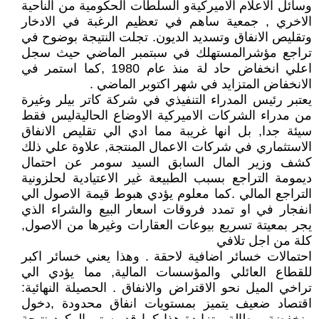
وسائل الاعلام الاميركيةو السلطات الحكومية من الناحية
الاخري , جمعية ساهم في تعظيم الرغبة في الادخار
وتقليص الانفاق وتسديد الديون. تجلت النتيجة بوضوح في
تراجع مؤشرالمستهلك في سبتمبر الماضي حيث سجل
اعلي انخفاض حاد لة منذ عام 1980 ,كما استمر في
الانخفاض المتزايد في شهر اكتوبر الماضي .
يعتبر رئيس المدراء التنفيذي في شركة كاتر بيلر وغيرة
من مدراء الشركات الاميركية الاوضاع الحاليةليس فقط
سيئة جدا, بل انها غريبة مما ادي الي تقليص الانفاق
الاستثماري في شركات الاعمال المنتجة, علاوة علي ذلك
كشف وزير المال السابق السيد سومر عن احتمال
ديمومة التراجع بسبب الطبيعة غير الاعتيادية لحلزونية
التراجع المالي .كما معلوم يؤدي هبوط قيمة الاصول الي
انفجار في او تمدد فروقات اسعار البيع والشراء الذي
يجر بمعيتة تسريع بيوعات العقارات وغيرها من الاصول,
كلة من اجل تلافي
احتمالات خسائر اضافية لاحقة . وهذا يعني خسائر اكبر
للقطاع العائلي والمؤسسات المالية, مما يؤدي الي
تراخي الميل نحو الاقتراض والانفاق . الحصيلة النهائية:
اقتصاد ضعيف يتميز بمستويات انفاق محدودة ,دخول