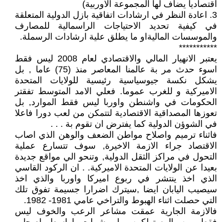
اقتصاديا يضاف لها المجموعة الاوربية)
3. اعادة النظر في ارشادات اتفاقية بازل الدولية المتعلقة
في كيفية تحديد الاحتياجات الراسمالية للمصارف
والموسسات الماليةاو ما يطلق علية ارشادات الرسملة.
***********
يعتبر الانهيار المالي والاقتصادي لعام 2008 ليس فقط
اسوء حدث مر بة عالمنا المعاصر منذ (75) عاما , بل
يشكل نكسة جيوسياسية رئيسية للولايات المتحدة
الاميركية و للغرب عموما. فعلي الامد المتوسط تفقتر
الحكومات في واشنطن واوربا ليس فقط الموارد, بل
تعوزها المصداقية الاقتصادية لتتمكن من لعب دورا فاعلا
في الشوؤن الدولية كما يفترض ان تقوم بة . . .
فاثناء ترميم واصلاح مواطن الضعف والوهن الذي اصاب
الاقتصاد جراء الازمة الاخيرة, سوف تتسارع عملية
التحول في مراكز الثقل الدولية, وتنحو الي مواقع جديدة
بعيدا عن الولايات المتحدة الاميركية. . ان الركود القاسي
الذي اخذ ينتشر في ربوع اميركا واوربا والذي اخذ
سيصيب اليابان ايضا ,سيترك اضرارا جسيمة تفوق تلك
التي حصلت اثناء الهبوط والتراخي عامي 1981- 1982.
فالازمة الجارية عمقت مشاعر الرعب والخوف ليس