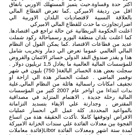
اكثر حدة وقساوة.حيث يتميز المستهلك الاوربي بانفاق
اقل من رديفة الاميركي ,كما تعرض القطاع المالي
بالعلاقة النسبية لاقتصاديات البلدان الاوربية الي
اضرارتجاوزت ما حدث للقطاع المالي الاميركي
اعلنت الحكومة البريطانية عن حالة تراجع في اقتصادها,
كما اعلنت بلدان منطقة اليورو رسمياحالة ركود شملت
عديد من قطاعات الاقتصاد .كما يمكن القول ان النظام
المالي العالمي عموما تعرض الي دمار وتخريب شامل
هذا و يقدر صندوق النقد الدولي خسائر الائتمان والقروض
للمؤسسات المالية العالمية ما يعادل 1,5 تريليون دولار .
سجلت بعض هذة الخسائر البالغة( 750) بليون في شهر
نوفمبر الماضي . عملت الخسائر هذة الي ازاحة او
تجفيف امكانات راسمالية هائلة من النظام المالي,علية
بدات ابتداءا من اواخر عام 2007 كثير من المؤسسات
المالية رحلة جديدة , الاهتمام المتزايد في مصداقية
المقترض , وجدارتة علي الايفاء بتسديد التزاماتة
بالمواعيد المحددة, كلة عمل الي انحسار عمليات
الاقراض اوتوقفها كاملا .تأكدت الحقيقة هذة من اتساع
الفجوة بين معدلات الفائدة علي سندات الخزانة الاميركة
لمدة ستة اشهر ومعدلات الفائدة Libor(فائدة معاملات