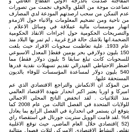
المفاجئة صدمت بالدرجة الاولي القطاع العائلي و
تصاعدت موجة من القلق والخوف نجمت من تصورات
عدم التمكن من سحب ارصدتهم المودعة لدي المصارف
من ناحية ومن تضخيم المعلومات والانباء حول الازمةو
انهيار موسسات مالية عملاقة في وسائل الاعلام ,
والتصريحات الحكومية حول اجراءات الانقاذ الحكومية
الضخمة.انها بلاشك حالة فزع غربية , لم تمر بها البلاد منذ
عام 1933. علية تعاظمت سحوبات الافراد حيث بلغت
150 بليون دولارفي بحر يومين فقط( المعدل الاسبوعي
للسحوبات كانت تبلغ سابقا 5 بليون دولار فقط) مما
اضطر الاحتياطي الفيدرالي تقديم تسهيلات نقدية قدرها
540 بليون دولار لمساعدة المؤسسات للوفاء بالديون
المستحقة عليها.
من المؤكد ان الانكماش والتراجع الاقتصادي الذي عم
اميركا و اوربا يعتبر اكبر انحدار شهدة الاقتصاد العالمي
منذ الثلاثنيات . لقد انخفض الناتج المحلي الاجمالي
للولايات المتحدة في الفصل الثالث من عام 2008 كما
يتوقع ان يستمر في انحدارة في الفصل الرابع بما يعادل
4% .لقد قامت الوويل ستريت جورنال في استقصاء راي
(52 )اقتصادي خلال العام الماضي, حيث توقع الاغلبية
تقلص النشاط الاقتصادي الاميركي لثلاث فصول متتالية