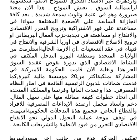
وازدهرت عبر الاسناد الفكري للنموذج الانكو- سكسونية
لراسمالية السوق . يعيش النموذج , هذا الان محنة
صيرورة وهو في عتمة وتلوث سمعة شديدة , بعد كافة
انجازاتة السابقة علي الاصعدة المختلفة سواءا في
مساعدتة علي قهر الاشتراكية وترويج التحرر الاقتصادي
والانفتاح او مساهمتة في تجديدحزب العمال البريطاني او
ترويج الاصلاح الاقتصادي في اوربا الشرقية والانفتاح في
فتينام في عقد التسعينات .ان الازمة الحاليةاستلزمت من
الولايات المتحدة ومنطقة اليورو التدخل المكثف في
النشاط الاقتصادي الذي بدورة يقوض عقيدة السوق
الحر.هذا ولغاية الان قامت الحكومة الاميركية في
المشاركة بملكيةاكثر من20 موسسة مالية كبيرة,كما
قدمت ضمانات للديون الرئيسية القائمة في اطار النظام
المصرفي. هذا وعمدت المانيا وفرنسا والمملكة االمتحدة
الي اتخاذ خطوات كثيفة مماثلة منها علي سبيل المثال,
دعم واسناد مجمل ارصدة الايداعات المصرفية للافراد
والقطاع الخاص. فجميع هذة التدخلات الحكوميةاسهمت
في توقف موجة عملية التحول الدولي نحو الانفتاح
الاقتصادي التحرر من قيود الانظمة والتشريعات.الكابحة .
تعكس الحركة هذة من جانب اخر صعوداسريعا