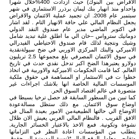
الاقراض بين البنوك) حيث ازدادت 400%خلال شهرا
واحداو منذ انهيار بنك ليمان برذرر الاستثماري في شهر
سبتمبر عام 2008. ان تجميد عملية الائتمان والاقراض
يجعل النظام المالي علي حافة الانهيار التام . لقد اشار
في اكتوبر الماضي مدير عام صندوق النقد الدولي
دومانيك سترواس –خان الي ما اطلق علية تبديد شامل
وشيك ونتجية لذلك قام صندوق الاحتياطي الفيدرالي
الاميركي والبنك المركزي الاوربي في ضخ سيولةنقدية
في سوق الائتمان المصرفي بلغ مجموعها 2.5 تريليون
دولارو يعتبرهذا الضخ اكبر تدخل نقدي حدث في تاريخ
العالم. كما قامت الحكومات الاميركية والاوربية في اتخاذ
خطوا ت في الاستثمار او المساهمة في حقوق ملكية
الموسسات المالية الخاصة انها بلاشك اجراءات غير
متصورة في عالم اقتصاد السوق الحر.
كما تبين من السطور السابقة قد حصل ترخيا بسيطا في
اوضاع سوق الائتمان, مع ذلك ستظل مسالةعودة
الاوضاع الي حالتها الطبيعيةمن الامور بعيدة المنال في
الافق القريب . فالنظام المالي الغربي يعيش الان ظلال
نشوءة وتكونية. فمع الاخذ بالاعتبار الخسائر الجارية,
يتطلب من المؤسسات اعادة النظر في التزاماتها
وتقليص معامل الرفع المالي*(نسبة المديونية الي حقوق