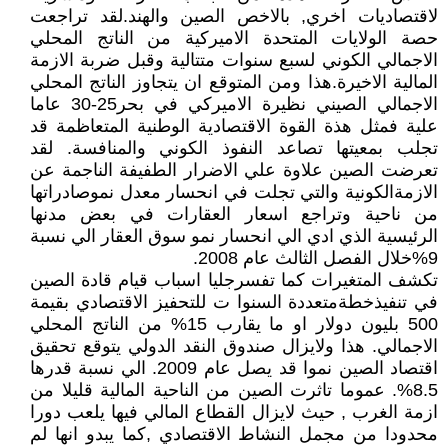
لاقتصاديات اخري, بالاخص الصين والهند.لقد تراجعت
حصة الولايات المتحدة الاميركية من الناتج المحلي
الاجمالي الكوني لسبع سنوات متتالية وقبل ضربة الازمة
المالية الاخيرة.هذا ومن المتوقع ان يتجاوز الناتج المحلي
الاجمالي الصيني نظيرة الاميركي في بحر25-30 عاما
علية فمثل هذة القوة الاقتصادية الوطنية المتعاظمة قد
تجلب بمعيتها تصاعد النفوذ الكوني والمنافسة. لقد
تعرضت الصين علاوة علي الاضرار الطفيفة الناجمة عن
الازمةالكونية والتي تجلت في انحسار معدل نموصادراتها
من ناحية وتراجع اسعار العقارات في بعض مدنها
الرئيسية الذي ادي الي انحسار نمو سوق العقار الي نسبة
9%خلال الفصل الثالث عام 2008.
تكشف المتغيرات كما تفسرجليا اسباب قيام قادة الصين
في تنفيذخطةمتعددة السنوا ت للتحفيز الاقتصادي بقيمة
500 بليون دولار او ما يقارب 15% من الناتج المحلي
الاجمالي. هذا ولايزال صندوق النقد الدولي يتوقع تحقيق
اقتصاد الصين نموا قد يصل عام 2009. الي نسبة قدرها
8.5%. عموما تاثرت الصين من الناحية المالية قليلا من
ازمة الغرب , حيث لايزال القطاع المالي فيها يلعب دورا
محدودا من مجمل النشاط الاقتصادي ,كما يبدو انها لم