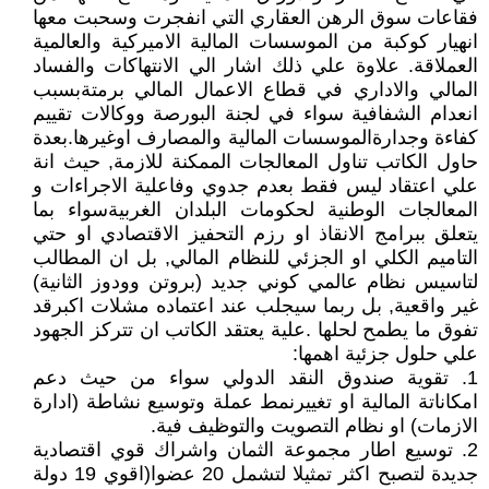
فقاعات سوق الرهن العقاري التي انفجرت وسحبت معها
انهيار كوكبة من الموسسات المالية الاميركية والعالمية
العملاقة. علاوة علي ذلك اشار الي الانتهاكات والفساد
المالي والاداري في قطاع الاعمال المالي برمتةبسبب
انعدام الشفافية سواء في لجنة البورصة ووكالات تقييم
كفاءة وجدارةالموسسات المالية والمصارف اوغيرها.بعدة
حاول الكاتب تناول المعالجات الممكنة للازمة, حيث انة
علي اعتقاد ليس فقط بعدم جدوي وفاعلية الاجراءات و
المعالجات الوطنية لحكومات البلدان الغربيةسواء بما
يتعلق ببرامج الانقاذ او رزم التحفيز الاقتصادي او حتي
التاميم الكلي او الجزئي للنظام المالي, بل ان المطالب
لتاسيس نظام عالمي كوني جديد (بروتن وودوز الثانية)
غير واقعية, بل ربما سيجلب عند اعتماده مشلات اكبرقد
تفوق ما يطمح لحلها .علية يعتقد الكاتب ان تتركز الجهود
علي حلول جزئية اهمها:
1. تقوية صندوق النقد الدولي سواء من حيث دعم
امكاناتة المالية او تغييرنمط عملة وتوسيع نشاطة (ادارة
الازمات) او نظام التصويت والتوظيف فية.
2. توسيع اطار مجموعة الثمان واشراك قوي اقتصادية
جديدة لتصبح اكثر تمثيلا لتشمل 20 عضوا(اقوي 19 دولة