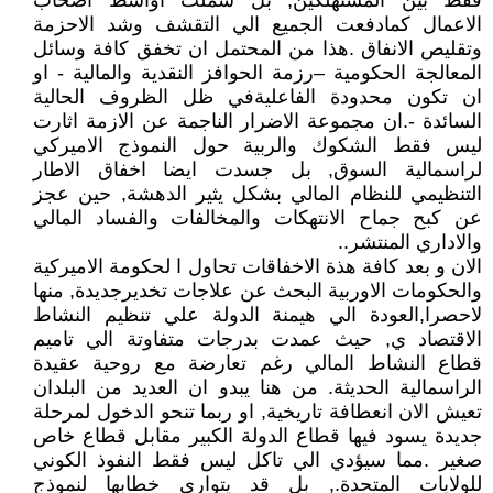
فقط بين المستهلكين, بل شملت اواسط اصحاب
الاعمال كمادفعت الجميع الي التقشف وشد الاحزمة
وتقليص الانفاق .هذا من المحتمل ان تخفق كافة وسائل
المعالجة الحكومية –رزمة الحوافز النقدية والمالية - او
ان تكون محدودة الفاعليةفي ظل الظروف الحالية
السائدة -.ان مجموعة الاضرار الناجمة عن الازمة اثارت
ليس فقط الشكوك والربية حول النموذج الاميركي
لراسمالية السوق, بل جسدت ايضا اخفاق الاطار
التنظيمي للنظام المالي بشكل يثير الدهشة, حين عجز
عن كبح جماح الانتهكات والمخالفات والفساد المالي
والاداري المنتشر..
الان و بعد كافة هذة الاخفاقات تحاول ا لحكومة الاميركية
والحكومات الاوربية البحث عن علاجات تخديرجديدة, منها
لاحصرا,العودة الي هيمنة الدولة علي تنظيم النشاط
الاقتصاد ي, حيث عمدت بدرجات متفاوتة الي تاميم
قطاع النشاط المالي رغم تعارضة مع روحية عقيدة
الراسمالية الحديثة. من هنا يبدو ان العديد من البلدان
تعيش الان انعطافة تاريخية, او ربما تنحو الدخول لمرحلة
جديدة يسود فيها قطاع الدولة الكبير مقابل قطاع خاص
صغير .مما سيؤدي الي تاكل ليس فقط النفوذ الكوني
للولايات المتحدة., بل قد يتواري خطابها لنموذج