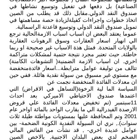
الصناعية) بل دفعها في تفعيل وتوسيع نشاطها في
صندوق النقد الدولي.مقابل ذلك قد يطلب من الصين
اتخاذ خطوات واجراءات كفيلةلزيادة حصة مساهمتها في
تمويل صندوق النقد الدولي وتوسيع قاعدتة الراسمالية.
عموما يعتقد البعض ان اسباب اسباب الازمةالحالية ترجع
الي انهيار اسعار العقارات وسوق الرهونات العقارية
بالولايات المتحدة. فمثل هذة الاسباب غير صحيحة او ربما
خاطئة, حيث تعتبر مجرد نتيجة حتمية لمشكلات متراكمة
اخري. ان اسباب الازمة الضمنية( التشوهات الكامنة)
تتالف من توليفة عوامل مترابطة...اسعار فائدةمنخفضة
مع مستوي غير مسبوق من سيولة نقدية هائلة. ففي حين
ان معدلات الفائدة المنخفضة نجمت عن
السياسة الما لية الرخوة(التساهل في الاقراض) التي
اعتمدها صندوق الاحتياطي الاميركي بعد احداث
11سبتمبر (تم تخفيض معدلات الفائدة علي قروض
الارصدة الفيدرالية الي ما يقارب الواحد بالمائة اواخر عام
2001 وتم المحافظة عليها بمستويات مواطئة طيلة ثلاث
سنوات)., نري ان السيولة النفدية الكونية الضخمة- بين
عوامل عديدة اخري- , قد نشأت من الفائض المالي
الضخم لدي بعض البلدان الاجنبية, بالاخص الصين