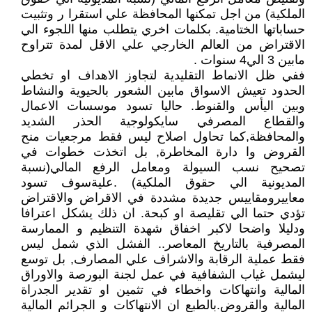
الملكية) من اجل تمكنها المحافظة علي استقرا ر وتثبيت
حساباتها الختامية. بكلمات اخري يتطلب منها اللجوء الي
الاقتراض من العالم الخارجي علي الاقل لمدة تتراوح
مابين 3 الي4 سنوات .
ففي ظل الانماط التقليدية لتجاوز الاهداف او تخطي
الحدود تعيش الاسواق مابين الشعور بالحيوية والنشاط
وبين اليأس والقنوط. حاليا تسود موسسات الاعمال
والقطاع المصرفي سايكولوجية الحذر الشديد
والمحافظة,كما تحاول اصلاح ليس فقط مرجعيات منح
القروض وا دارة المخاطرة, بل اتخذت خطوات في
تصحيح نسب السيولة ومعامل الرفع المالي(نسبة
المديونية الي حقوق الملكية) .عليةسوف تسود
معاييرومقاييس جديدة مشددة في الاقراض والاقتراض
تؤدي حتما الي تقليصة او كبحة. ان ذلك يشكل اعترافا
ودليلا واضحا لاكبر اخفاق شهدة التنظيم و الممارسة
المصرفية بالتاريخ المعاصر.. الفشل الذي شمل ليس
فقط عملية الرقابة والاشراف علي المصارف, بل توسع
ليشمل غياب الشفافية في عمل لجنة البورصة والاوراق
المالية وانتهاكات واخطاء في تثمين او تقدير الجدراة
المالية والقروض.بالطبع ان الانتهاكات و الجرائم المالية