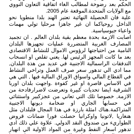
الحكم بعد رضوخة لمطالب الغاء اتفاقية التعاون النووي
مع الولايات المتحدة.الموقعة عام 2005.
علية فان الحصيلة النهائية تعتبر الهند بلدا منطويا نحو
الداخل روحياكما ان غير جاهزا مرحليا تولي مهمات
واعباء جيوسياسية.
اصابت الازمة بحدة معظم بقية بلدان العالم . ان تجميد
المصارف الغربية المتضررة عمليات تجهيزها البلدان
النامية من احتياجتها لرؤوس الاموال للنشاط الاقتصادي
بعد ما كانت المجهز الرئيس لها. يعني تقلص او انسحاب
التدفقات الراسمالية الاجنبية في عديد من هذة البلدان,
مما ادي الي تدهور سعر صرف العمل وتراخي النشاط
في القطاع المالي واسواق الاوراق المالية فيها , التي هي
في الاساس قاصرة او غير كفوءة .واجهت بلدان اوربا
الشرقية ايضا تحديات كبيرة وتعرضت لاضرارفادحة من
الازمة, خصوصا تلك التي تعاني من عجزكبير واستثنائي
في حسابها الجاري او ضخامة ديونها الاجنبية
المتراكمة.هناك امثلة بارزة في هذا المجال فلبلدان مثل
هنغاريا ,لاتونيا واوكرانيا حصلت فورا ضمانات قروض
الطواريء من صندوق النقد الدولي. علاوة علي ذلك ادي
تدهور اسعار النفط وغيرة من المواد الاولية الي انهيار