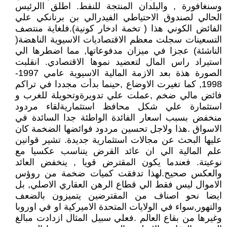
وسنغافورة , والبلدان المنتجة للنفط. اطلق االرئيس
الحالي لصندوق الاحتياطي الفيدرالي بن برنانكي علي
الفائض الكوني هذا ( تخمة ادخار كونية).فلغاية منتصف
التسعينات سجلت معظم الاقتصاديات الاسيوية الناهضة(
الناشئة) عجزا في ميزان مدفوعاتها, مما اضطرها الي
استيراد راس المال لتعضيد نموها الاقتصادي. انقلبت
الصورة هذة بعد الازمة المالية الاسيوية عامي 1997-
1998, كما تغيرت الاوضاع ,حينما بدأت مجددا في تراكم
فائض مالي ضخم ,عملت علي تدويرةوتحويلة للغرب و
استثمارة علي شكل محافظ استثماريةلقاء مردود
منخفض بسبب اسعار الفائدة الواطئة جدا السائدة في
الاسواق .هذا ولاجل تحسين مردود فوائضها الضخمة كان
عليها البحث عن مجالات استثمارية جديدة. تشير قوانين
علم المالية الي ان عائد القرض يتناسب عكسيا مع
نوعيتة. فعندما يكون المقترض قويا , ينخفض العائد
والعكس صحيح.لهذا تدفقت كميات ضخمة من روؤس
الاموال ليس فقط الي قطاع الرهن العقاري الاصلي, بل
ايضا نحو اصناف من المقترضين يتميزون بالضعف
والتهور,سواء في الولايات المتحدة الاميركية او في اوروبا
وغيرها من بقاع العالم .فعلي سبيل المثال ازدادت مبالغ