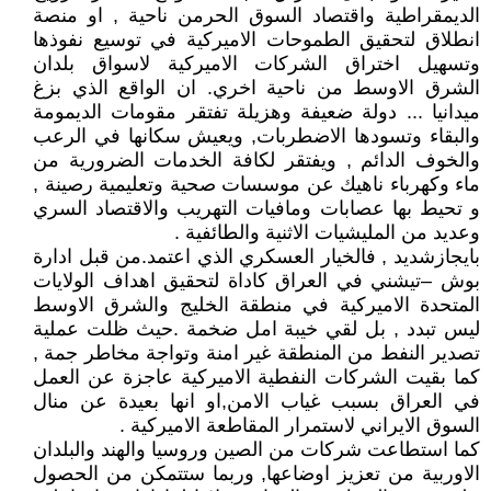
الديمقراطية واقتصاد السوق الحرمن ناحية , او منصة
انطلاق لتحقيق الطموحات الاميركية في توسيع نفوذها
وتسهيل اختراق الشركات الاميركية لاسواق بلدان
الشرق الاوسط من ناحية اخري. ان الواقع الذي بزغ
ميدانيا ... دولة ضعيفة وهزيلة تفتقر مقومات الديمومة
والبقاء وتسودها الاضطربات, ويعيش سكانها في الرعب
والخوف الدائم , ويفتقر لكافة الخدمات الضرورية من
ماء وكهرباء ناهيك عن موسسات صحية وتعليمية رصينة ,
و تحيط بها عصابات ومافيات التهريب والاقتصاد السري
وعديد من المليشيات الاثنية والطائفية .
بايجازشديد , فالخيار العسكري الذي اعتمد.من قبل ادارة
بوش –تيشني في العراق كاداة لتحقيق اهداف الولايات
المتحدة الاميركية في منطقة الخليج والشرق الاوسط
ليس تبدد , بل لقي خيبة امل ضخمة .حيث ظلت عملية
تصدير النفط من المنطقة غير امنة وتواجة مخاطر جمة ,
كما بقيت الشركات النفطية الاميركية عاجزة عن العمل
في العراق بسبب غياب الامن,او انها بعيدة عن منال
السوق الايراني لاستمرار المقاطعة الاميركية .
كما استطاعت شركات من الصين وروسيا والهند والبلدان
الاوربية من تعزيز اوضاعها, وربما ستتمكن من الحصول