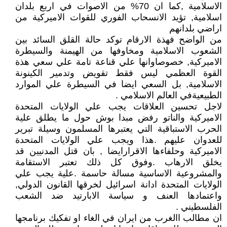
الاسلامية ,كما ان 70% من الاصوات في اربع بلدان
اسلامية, تؤيد الانسحاب الفوري للقوات الاميركية من
اراضي بلدانهم
من الواضح فهذة الارقام توكد حالة القلق السائد بين
الشعوب الاسلامية ومخاوفها من الهيمنة والسيطرة
الاميركية, خصوصاوانها علي قناعة تامة علي سعي هذة
القوة العظمي ليس فقط تقويض وتدمير الكينونة
الاسلامية, بل السعي ايضا في السيطرة علي الموارد
الطبيعيةفي العالم الاسلامي .
لاجل تحسين العلاقات يجب علي الولايات المتحدة
الاميركية والناتو رفض مبدا بوش حول ما يطلق علية
الحرب الاستباقية التي يعتبرها المسلمون وسيلة تبرير
للعدوان عليهم .هذا ويجب علي الولايات المتحدة
الاميركية وحلفاءها الاقرارايضا , بان قتل المدنيين قد
يخلق الارهاب .وفوق كل ذلك تعتبر الاستقامة
والمشروعية الاساسية مسالة حاسمة .علية يجب علي
الولايات المتحدة ادانة اسرائيل لخرقها القانون الدولي,
واعتمادها العنف و سياسة الابارتيد ضد الشعب
الفلسطيني .
ان مطالب االغرب من ايران في الغاء او تفكيك برنامجها