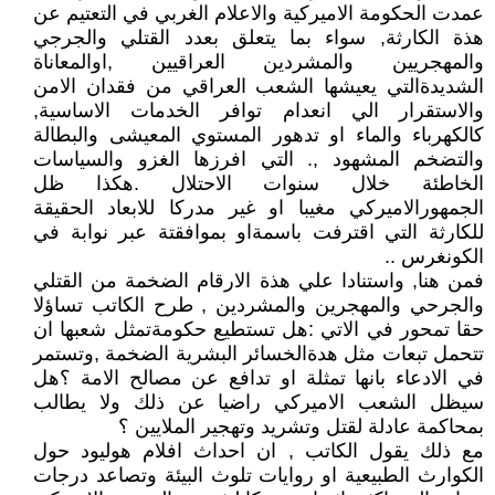
عمدت الحكومة الاميركية والاعلام الغربي في التعتيم عن
هذة الكارثة, سواء بما يتعلق بعدد القتلي والجرجي
والمهجريين والمشردين العراقيين ,اوالمعاناة
الشديدةالتي يعيشها الشعب العراقي من فقدان الامن
والاستقرار الي انعدام توافر الخدمات الاساسية,
كالكهرباء والماء او تدهور المستوي المعيشى والبطالة
والتضخم المشهود ,. التي افرزها الغزو والسياسات
الخاطئة خلال سنوات الاحتلال .هكذا ظل
الجمهورالاميركي مغيبا او غير مدركا للابعاد الحقيقة
للكارثة التي اقترفت باسمةاو بموافقتة عبر نوابة في
الكونغرس ..
فمن هنا, واستنادا علي هذة الارقام الضخمة من القتلي
والجرحي والمهجرين والمشردين , طرح الكاتب تساؤلا
حقا تمحور في الاتي :هل تستطيع حكومةتمثل شعبها ان
تتحمل تبعات مثل هدةالخسائر البشرية الضخمة ,وتستمر
في الادعاء بانها تمثلة او تدافع عن مصالح الامة ؟هل
سيظل الشعب الاميركي راضيا عن ذلك ولا يطالب
بمحاكمة عادلة لقتل وتشريد وتهجير الملايين ؟
مع ذلك يقول الكاتب , ان احداث افلام هوليود حول
الكوارث الطبيعية او روايات تلوث البيئة وتصاعد درجات