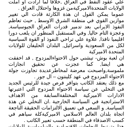
علي عقود النفط في العراق ,خلافا لما ارادت او املت
الولايات المتحدةالاميركيةمن غزوها واحتلال العراق .
عموما يمكن القول ان هذة الكارثة قادت الي تغيير
موازين القوي في منطقة الشرق الاوسط , حيث تعاظم
النفوذ الايراني بعد تدمير قدرات العراق الجيوسياسة,
وعجزة التام حاليا, وفي المستقبل المنظور ان يلعب دورا
اقليميا نافذا, علاوة علي تراخي النفوذ او القوة السياسية
لكل من السعودية واسرائيل, البلدان الحليفان للولايات
المتحدة الاميركية
ان لعبة بوش- تيشني حول الاحتواءالمزدوج , قد اخفقت
هي ايضا, كما عجزت عن تحقيق انجازات
ملموسة,واصبحت معرضة لمخاطرعديدة تجاوزت جولة
الاحتواء المزدوج في عهد كلينتون – ال جور .
مع ذلك يعتقد الكاتب بتوافر فرص جيدة للرئيس الجديد
في التخلي عن سياسة الاحتواء المزدوج التي اعتبرتها
الادارات الاميركية المختلفةالسابقة من الاهداف
الاستراتجية في السياسة الخارجية .ان التخلي عن هذة
السياسة, و السعي في تعميق الالتزامات الحقيقة الناجعة
اتجاة بلدان العالم الاسلامي الاميركيةكلة سياهم في
كسب الاصدقاء في المنطقة حسب تعبير الكاتب .
هذا وترتبط النجاحات الاقتصادية والدبلوماسية للولايات