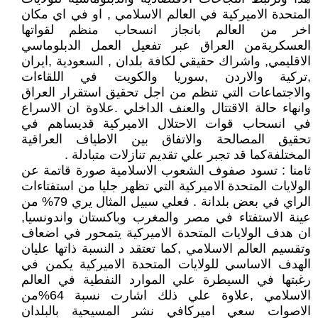
المتحدة الاميركية في العالم الاسلامي , او في اي مكان
اخر من العالم بانجاز انسحاب منظم لقواتها
العسكريةمن العراق عبر تفعيل العمل الدبلوماسي
الاقليمي, واشراك حقيقي لكافة بلدان , السعودية ,ايران
,تركية والاردن ,سوريا والكويت في اللقاءات
والاجتماعات التي تنظم من اجل تحقيق استقرار العراق
وانهاء حالة الاقتتال والعنف الداخلي .علاوة ان الاسراع
في انسحاب قوات الاحتلال الاميركية قديساهم في
تحقيق المصالحة والاتفاق بين الاطياف العراقية
المختلفةكما قد تجبر علي تقديم تنازلات متبادلة .
ثامنا : تسود صفوف الشعوب الاسلامية صورة قاتمة عن
الولايات المتحدة الاميركية التي تظهر جليا من استفتاءات
الراي في بعض بلدانة . فعلي سبيل المثال يري 79% من
عينة الاستفتاء في مصر والمغرب وباكستان واندونسيا,
ان هدف الولايات المتحدة الاميركية يتمحور في اضعاف
وتقسيم العالم الاسلامي ,كما تعتقد د النسبة ذاتها عليان
الهدف الاساسي للولايات المتحدة الاميركية يكمن في
رغبتها في السيطرة علي الموارد النفطية في العالم
الاسلامي ,علاوة علي ذلك اشارت نسبة 64%من
الاصوات سعي اميركافي نشر المسيحية بالبلدان