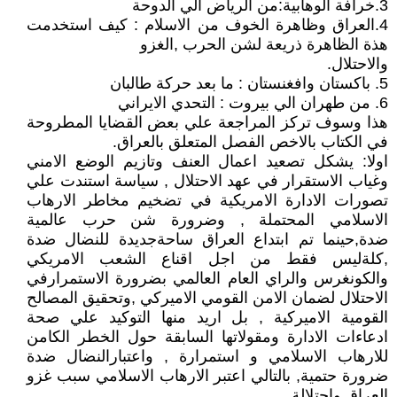
3.خرافة الوهابية:من الرياض الي الدوحة
4.العراق وظاهرة الخوف من الاسلام : كيف استخدمت
هذة الظاهرة ذريعة لشن الحرب ,الغزو
والاحتلال.
5. باكستان وافغنستان : ما بعد حركة طالبان
6. من طهران الي بيروت : التحدي الايراني
هذا وسوف تركز المراجعة علي بعض القضايا المطروحة
في الكتاب بالاخص الفصل المتعلق بالعراق.
اولا: يشكل تصعيد اعمال العنف وتازيم الوضع الامني
وغياب الاستقرار في عهد الاحتلال , سياسة استندت علي
تصورات الادارة الامريكية في تضخيم مخاطر الارهاب
الاسلامي المحتملة , وضرورة شن حرب عالمية
ضدة,حينما تم ابتداع العراق ساحةجديدة للنضال ضدة
,كلةليس فقط من اجل اقناع الشعب الامريكي
والكونغرس والراي العام العالمي بضرورة الاستمرارفي
الاحتلال لضمان الامن القومي الاميركي ,وتحقيق المصالح
القومية الاميركية , بل اريد منها التوكيد علي صحة
ادعاءات الادارة ومقولاتها السابقة حول الخطر الكامن
للارهاب الاسلامي و استمرارة , واعتبارالنضال ضدة
ضرورة حتمية, بالتالي اعتبر الارهاب الاسلامي سبب غزو
العراق واحتلالة .