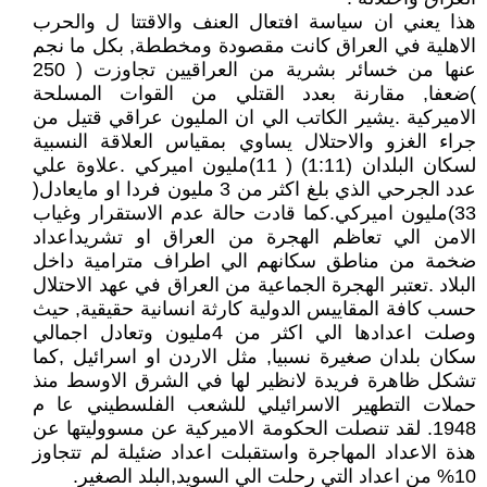
هذا يعني ان سياسة افتعال العنف والاقتتا ل والحرب
الاهلية في العراق كانت مقصودة ومخططة, بكل ما نجم
عنها من خسائر بشرية من العراقيين تجاوزت ( 250
)ضعفا, مقارنة بعدد القتلي من القوات المسلحة
الاميركية .يشير الكاتب الي ان المليون عراقي قتيل من
جراء الغزو والاحتلال يساوي بمقياس العلاقة النسبية
لسكان البلدان (1:11) ( 11)مليون اميركي .علاوة علي
عدد الجرحي الذي بلغ اكثر من 3 مليون فردا او مايعادل(
33)مليون اميركي.كما قادت حالة عدم الاستقرار وغياب
الامن الي تعاظم الهجرة من العراق او تشريداعداد
ضخمة من مناطق سكانهم الي اطراف مترامية داخل
البلاد .تعتبر الهجرة الجماعية من العراق في عهد الاحتلال
حسب كافة المقاييس الدولية كارثة انسانية حقيقية, حيث
وصلت اعدادها الي اكثر من 4مليون وتعادل اجمالي
سكان بلدان صغيرة نسبيا, مثل الاردن او اسرائيل ,كما
تشكل ظاهرة فريدة لانظير لها في الشرق الاوسط منذ
حملات التطهير الاسرائيلي للشعب الفلسطيني عا م
1948. لقد تنصلت الحكومة الاميركية عن مسووليتها عن
هذة الاعداد المهاجرة واستقبلت اعداد ضئيلة لم تتجاوز
10% من اعداد التي رحلت الي السويد,البلد الصغير.