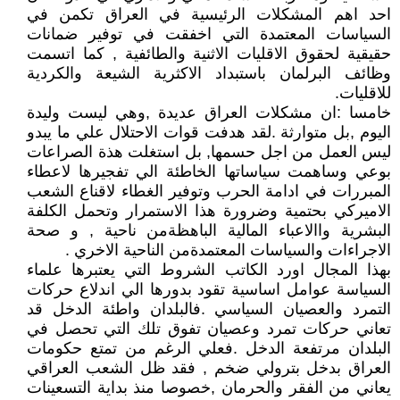
احد اهم المشكلات الرئيسية في العراق تكمن في
السياسات المعتمدة التي اخفقت في توفير ضمانات
حقيقية لحقوق الاقليات الاثنية والطائفية , كما اتسمت
وظائف البرلمان باستبداد الاكثرية الشيعة والكردية
للاقليات.
خامسا :ان مشكلات العراق عديدة ,وهي ليست وليدة
اليوم ,بل متوارثة .لقد هدفت قوات الاحتلال علي ما يبدو
ليس العمل من اجل حسمها, بل استغلت هذة الصراعات
بوعي وساهمت سياساتها الخاطئة الي تفجيرها لاعطاء
المبررات في ادامة الحرب وتوفير الغطاء لاقناع الشعب
الاميركي بحتمية وضرورة هذا الاستمرار وتحمل الكلفة
البشرية واالاعباء المالية الباهظةمن ناحية , و صحة
الاجراءات والسياسات المعتمدةمن الناحية الاخري .
بهذا المجال اورد الكاتب الشروط التي يعتبرها علماء
السياسة عوامل اساسية تقود بدورها الي اندلاع حركات
التمرد والعصيان السياسي .فالبلدان واطئة الدخل قد
تعاني حركات تمرد وعصيان تفوق تلك التي تحصل في
البلدان مرتفعة الدخل .فعلي الرغم من تمتع حكومات
العراق بدخل بترولي ضخم , فقد ظل الشعب العراقي
يعاني من الفقر والحرمان ,خصوصا منذ بداية التسعينات