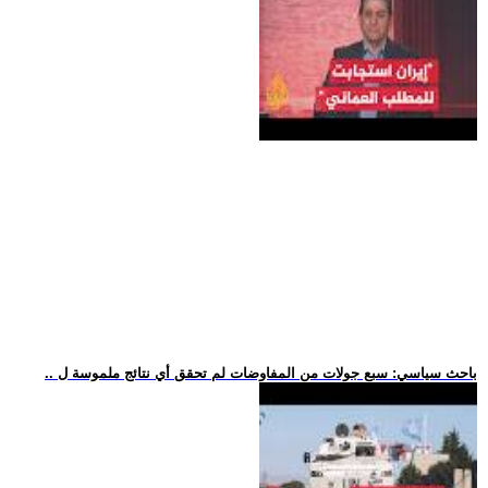
.. باحث سياسي: سبع جولات من المفاوضات لم تحقق أي نتائج ملموسة ل