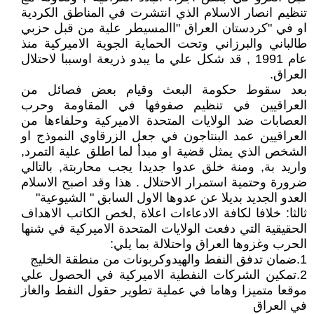
تنظيم انصار الاسلام الذي انتشرت في المناطق الكردية
او في "كردستان العراق "االمسيطر علية من قبل حزبي
طالباني والبرزاني وتحت الحماية الجوية الاميركية منذ
عام 1991 , قد شكل علي ما يبدو ذريعة اوسببا لاحتلال
العراق.
بعد سقوط حكومة البعث وقيام بعض فصائل من
العراقيين في تنظيم صفوفها في المقاومة وحرب
العصابات ضد الولايات المتحدة الاميركية وحلفاءها من
العراقيين عمد البنتاجون في جعل الزرقاوي النموذج او
الشخص الذي يمثل قضية او مبدأ لما اطلق علية التمرد,
واريد بة, ومنة خلق عدوا جديدا يجب محاربتة, بالتالي
ضرورة وحتمية استمرار الاحتلال . هذا وقد اصبح الاسلام
العدو الجديد بديلا عن عدوها الاول السابق " الشيوعية"
ثالثا: خلافا لكافة الادعاءات اعلاة ,لخص الكاتب الاهداف
الحقيقية التي دفعت الولايات المتحدة الاميركية في شنها
الحرب وغزوها العراق واحتلالة بما يلي:
1.ضمان تدفق النفط والهيدوكربونات من منطقة الخليج
2.تمكين الشركات النفطية الاميركية في الحصول علي
موقعا متميزا وهاما في عملية تطوير حقول النفط والغاز
في العراق