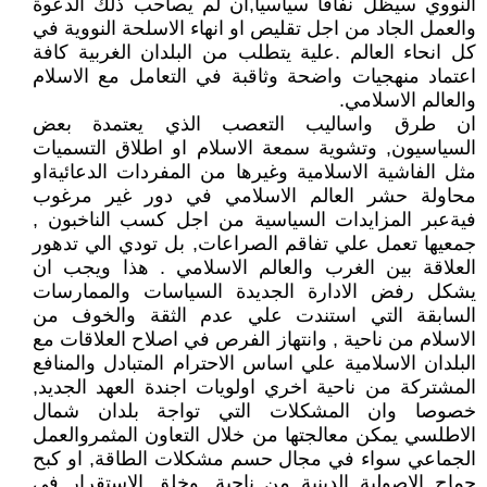
النووي سيظل نفاقا سياسيا,ان لم يصاحب ذلك الدعوة
والعمل الجاد من اجل تقليص او انهاء الاسلحة النووية في
كل انحاء العالم .علية يتطلب من البلدان الغربية كافة
اعتماد منهجيات واضحة وثاقبة في التعامل مع الاسلام
والعالم الاسلامي.
ان طرق واساليب التعصب الذي يعتمدة بعض
السياسيون, وتشوية سمعة الاسلام او اطلاق التسميات
مثل الفاشية الاسلامية وغيرها من المفردات الدعائيةاو
محاولة حشر العالم الاسلامي في دور غير مرغوب
فيةعبر المزايدات السياسية من اجل كسب الناخبون ,
جمعيها تعمل علي تفاقم الصراعات, بل تودي الي تدهور
العلاقة بين الغرب والعالم الاسلامي . هذا ويجب ان
يشكل رفض الادارة الجديدة السياسات والممارسات
السابقة التي استندت علي عدم الثقة والخوف من
الاسلام من ناحية , وانتهاز الفرص في اصلاح العلاقات مع
البلدان الاسلامية علي اساس الاحترام المتبادل والمنافع
المشتركة من ناحية اخري اولويات اجندة العهد الجديد,
خصوصا وان المشكلات التي تواجة بلدان شمال
الاطلسي يمكن معالجتها من خلال التعاون المثمروالعمل
الجماعي سواء في مجال حسم مشكلات الطاقة, او كبح
جماح الاصولية الدينية من ناحية, وخلق الاستقرار في