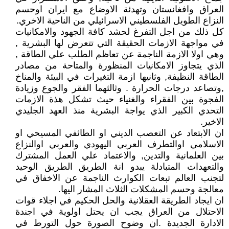
العراق وافغانستان وتهدئة الاوضاع مع ايران اوحسم
النزاع الطويل الفلسطيني الاسرائيلي من الناحية الاخري.
كل ذلك من اجل التفرغ لحشد كافة الجهود والامكانيات
في مواجهة الازمات الحقيقة التي تتعرض لها البشرية ,
وهي اولا الازمة الناجمة عن تعاظم الطلب علي الطاقة ,
الذي يتجاوز الامكانيات المنظورة والمتاحة من مصادر
الطاقة النظيفة, وثانيها ازمة التغيرات في البيئة والمناخ
,وتصاعد درجات الحرارة . وثالثهما الفقر والجوع وزيادة
الفجوة بين الفقراء والغنياء حيث تشكل هذة الازمات
التحدي الكبير الذي يواجة البشرية منذ العهد الجليدي
الاخير.
ان الابتعاد عن التعصب الديني او الطائفي المسيحي او
الاسلامي اوالتطرف العربي اليهودي والعربي اوالنزاع
بين العلمانية والتدين, والاعتماد علي العمل المشترك
والتعهدات المتبادلة يبدو انة الطريق الطريق الوحيد
لتجنب العالم تبعات الكوارث الناجمة عن الاخفاق في
معالجة وحسم المشكلات الثلاث المشار اليها.
ان ايجاد الطريقة العقلانية والحل الحكيم في اجلاء قوات
الاحتلال من العراق يجب ان يحتل اولوية في اجندة
الادارة الجديدة .ان وضوح الصورة حول التورط في