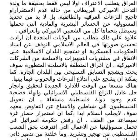
العراق يتطلب الاعتراف اولا ليس فقط بحقيقة ما ولدة
التدخل الاميركي البريطاني من حالة عدم الاستقراراو
تاجيج النزعات العرقية والطائفية, بل لا بد من تحديد
المسوولية عن الخسائر البشرية والمادية التي تحملها
وسيظل يتحماها كل من الشعبين الاميركي والعراقي .
علاوة علي ذلك يتطلب من الولايات المتحدة ان ارادت
تحسين صورتها في العالم الاسلامي التوقف عن اسناد
الحكومات العسكرية او تشجيع البلدان الاسلامية علي
الانفاق في مشتريات التجهيزات والاسلحة من الشركات
الاميركية . ان اغراق المنطقة بالاسلحة المتطورة سوف
يحث ويشجع التسابق التسليحي بين البلدان الجارة, كما
يمكنة ان يشجع علي اندلاع النزعات والحروب فيما بينها.
هناك متسعا من الوقت للادارة الجديدة لتحقيق وانجاز
حل عادل للنزاع الفلسطيني الاسرائيلي وانهاء فضحية
عدم وجود دولة فلسطينة مستقلة . ان تحويل
الفلسطينون الي شياطين والامتناع عن التفاوض معهم
سوف لايجلب السلام ابدا ,كما ان استمرار حصار غزة
سيصاعد من العنف . ان رفض حكومة اسرائيل في
تحمل مسوؤليتها عن الاعمال التي اقترفت بحق الشعب
الفلسطيني من تهجير وتشريد, وما خلقتة من تدمير ذاتي