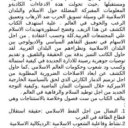
ومستقبلها ,حيث تحولت هذة الادعاءات الكاذبةو
المعلومات المفبركة المضللة حول الاسلام والبلدان
الاسلامية الي وسيلة تسويق الحرب ضد الارهاب وتعميق
الرعب والخوف في العالم . علية استهدف الكتاب
الكشف عن هذا الزيف, وفضح اسطورةتهديدات الاسلام
علي المجتمعات الغربية,كلة وحسب اعتقادة , من اجل
الاسهام في تعميق التفاهم السياسي والاديولوجي بين
البلدان الاسلامية ونظراءهم من البلدان الغربية. لقد
حاول الكاتب التميز بدقة بين الحقيقة والتلفيق, و تقديم
توصيات جوهرية رصينة للادارة الجديدة في كيفية استمالة
وكسب ود شعوب وحكومات العالم الاسلامي ,كما حاول
الكشف عن ابعاد الاصلاحات الضرورية المطلوبة من
اجل ترميم الدمار الكارثي الذي لحق بالسياسية الخارجية
الاميركية خلال السنوات الثمان الماضية ,وكيفية التوجة
الجديد من اجل توطيد السلام والرفاهية في العالم .
يتالف الكتاب من ست فصول وخلاصة بالاستنتاجات وهي
:
1. النضال من اجل النفط الاسلامي :حقيقة استقلال
قطاع الطاقة في الغرب
2.نشاط وفاعلية الشعوب الاسلامية :الرديكالية الاسلامية