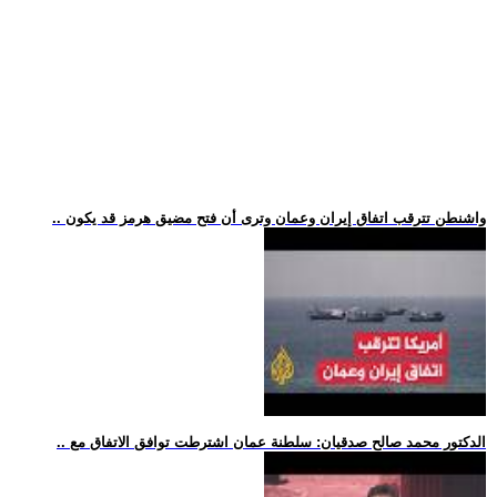
.. واشنطن تترقب اتفاق إيران وعمان وترى أن فتح مضيق هرمز قد يكون
.. الدكتور محمد صالح صدقيان: سلطنة عمان اشترطت توافق الاتفاق مع