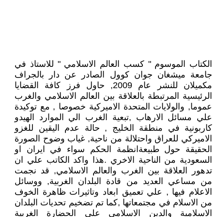
الكتاب الموسوم " كسب العالم الاسلامي " للاستاذ في
جامعة ميشغان جوان كوول الصادر عن دار بالجراف
مكميلان للنشر عام 2009, حاول فرز كافة القضايا
الرئيسية المرتبطة بالعلاقة بين العالم الاسلامي والغرب
عموما, والولايات المتحدة الاميركية خصوصا , مع توكيدة
علي مسائل الارهاب ,تبعية الغرب الي الموارد الهيدو
كاربونية في منطقة الخليج , حالة عدم اليقين للغزو
الاميركي للعراق واحتلالة من ناحية, غياب وضوح الصورة
الحقيقة حول طبيعةانظمة الحكم سواء في ايران او
السعودية من الناحية الاخري .هذا واكد الكاتب علي ان
تدهور العلاقة بين الغرب والعالم الاسلامي, قد نجمت
من مساعي العديد من قادة البلدان الغربية, ووسائل
الاعلام فيها , علي تعميق ابعاد وتاثيرات ظاهرة الخوف
من الاسلام في مجتمعاتها ,كما تم تضخيم تحديات البلدان
الاسلامية والدين الاسلامي علي الحضارة الغربية