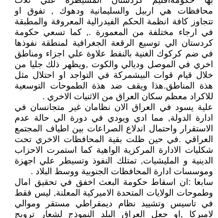
بها حكومةاقليم كردستان المسيطرة علي ثلاث
محافظات هي اربيل والسليمانية ودهوك , تفوق او
تتجاوز كافة انظمة الحكم الفيدرالية المعروفة والمطبقة
في ارجاء مختلفة من المعمورة ., كما تسعي حكومة
كردستان الي توسيع الرقعة الجغرافية لمنطقة نفوذها
في ضم كركوك الغنية بالنفط علاوة علي اجزاء ومناطق
اخري في الموصل وديالي والكوت ,ويظهر ذلك جليا من
خلال قيام قوات البيشمركة في التواجد او احتلال مثل
هذة المناطق.هذا ويقف ضد هذة الطموحات التوسعية
للاكراد معظم سكان العراق من الاثنيات الاخري .
علية يسود في العراق الان نظامان غير متجانسان في
ادارة الدولة, مما ادي ويودي في دورة الي حالة عدم
الاستقرار واحتمال اندلاع الصراعات بين اطياف المجتمع
العراقي .في حين ظلت بقية المحافظات الاخري تحت
شكليات الادارة المركزية الواهية كما استمرت الاحزاب
الدينية و المليشيات, تمتلك النفوذ وتسيطر علي اجهزة
وموسسات ادارة المحافظات الجنوبية ووسط البلاد .
سابعا :ان اسقاط حكومة البعث اخفق في تحقيق امال
وطموحات الولايات المتحدة الاميركية المعلنة, ليس فقط
في تاسيس وتشييد نظام ديمقراطي مستقر وموالي
لاميركا ,او جعل العراق البلد النموذج لشعار ترويج