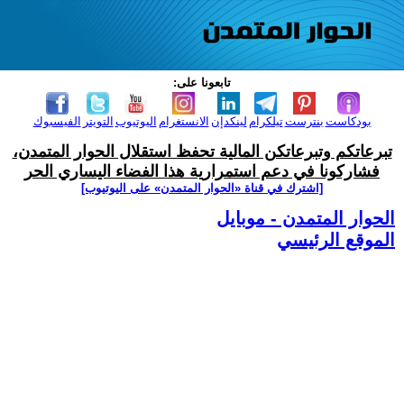
تابعونا على:
بودكاست
بنترست
تيلكرام
لينكدإن
الانستغرام
اليوتيوب
التويتر
الفيسبوك
تبرعاتكم وتبرعاتكن المالية تحفظ استقلال الحوار المتمدن،
فشاركونا في دعم استمرارية هذا الفضاء اليساري الحر
[اشترك في قناة ‫«الحوار المتمدن» على اليوتيوب]
الحوار المتمدن - موبايل
الموقع الرئيسي