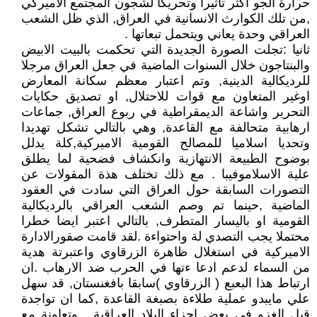
حرارة الجو اكثر تاثيرا وتحريكا لشجون المجتمع الاميركي
,من تلك الكوارث الانسانية في العراق, الذي ظل الشعب
العراقي وحدة يعاني ويتحمل تبعاتها .
ثانيا :تجلت الصورة الجديدة التي تحكمت بالبيت الابيض
والبنتاجون خلال السنوات الماضية في جعل العراق مرجلا
للرديكالية الدينية, وتم اعتبار معظم سكانة المعارض
اوغير المتعاون مع قوات للاحتلال, او تصديق حكايات
التحرير واشاعة الديمقراطية في ربوع العراق, جماعات
ارهابية متحالفة مع القاعدة, وهي بالتالي تشكل تهديدا
وتحديا اسلاميا للمصالح القومية الاميركية,كلة يدلل
بوضوح الطبيعة الانتهازية وانكشاف فضحية لما يطلق
علية الاسلاموفيبا . مع ذلك تختلف هذة المقولات عن
التصورات السابقة حول العراق التي سادت في العقود
الماضية ,حينما تم وصم الشعب العراقي بالرديكالية
القومية او باليسار المتطرف, بالتالي اعتبر ايضا خطرا
محتملا يجب التصدي لة واحتواءة .لقد قامت صقورالادارة
الاميركية في استغلال ظاهرة الزرقاوي واعتبرتة هدية
من السماء لدعم ادعا ءتها في الحرب ضد الارهاب .ان
ارتباط هذا البعبع ( الزرقاوي )سابقا بافغنستان, قد سهل
علي مايبدو عملية طلاءة بصبغة القاعدة ,كما ان تواجدة
قبل الغزو في بعض اجزاء البلاد العراقية , وتعاونة مع