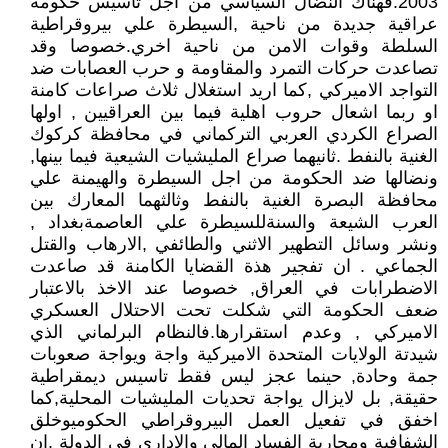
2003.فهناك النضال السياسي من اجل تاسيس حكومة
عراقية جديدة من ناحية ,السيطرة علي بيروقراطية
السلطة وقوات الامن من ناحية اخري.خصوصا وقد
تصاعدت حركات التمرد والمقاومة و حرب العصابات ضد
التواجد الاميركي ,كما اريد استغلال ثلاث صراعات كامنة
او ربما اشعال حروب اهلية فيما بين العراقيين , اولها
الصراع الكردي العربي التركماني في محافظة كركوك
الغنية بالنفط .ثانيهما صراع المليشيات الشيعية فيما بينها,
ونضالها ضد الحكومة من اجل السيطرة والهيمنة علي
محافظة البصرة الغنية بالنفط وثالثهما المعارك بين
العرب الشيعة والسنةللسيطرة علي العاصمةبغداد ,
ونشر وسائل التطهير الاثني والطائفي ,الارهاب والقتل
الجماعي . ان تفجير هذة القضايا الكامنة قد صاعدت
الاضطرابات في العراق, خصوصا عند الاخذ بالاعتبار
ضعف الحكومة التي شكلت تحت الاحتلال العسكري
الاميركي , وعدم استقرارها.فالنظام البرلماني الذي
شيدتة الولايات المتحدة الاميركية واجة ويواجة صعوبات
جمة وحادة, حينما عجز ليس فقط تاسيس ديمقراطية
حقيقة, بل لايزال يواجة تحديات المليشيات المحلية,كما
اخفق في تفعيل العمل البيروقراطي الحكوميوخلق
الشفافية ومحاربة الفساد المالي والاداري في الدولة .ان