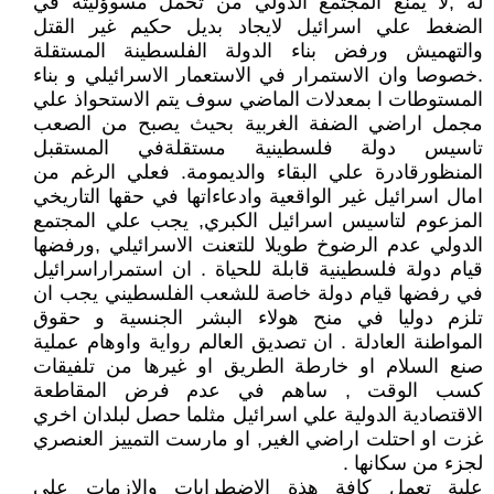
لة ,لا يمنع المجتمع الدولي من تحمل مسوؤليتة في
الضغط علي اسرائيل لايجاد بديل حكيم غير القتل
والتهميش ورفض بناء الدولة الفلسطينة المستقلة
.خصوصا وان الاستمرار في الاستعمار الاسرائيلي و بناء
المستوطات ا بمعدلات الماضي سوف يتم الاستحواذ علي
مجمل اراضي الضفة الغربية بحيث يصبح من الصعب
تاسيس دولة فلسطينية مستقلةفي المستقبل
المنظورقادرة علي البقاء والديمومة. فعلي الرغم من
امال اسرائيل غير الواقعية وادعاءاتها في حقها التاريخي
المزعوم لتاسيس اسرائيل الكبري, يجب علي المجتمع
الدولي عدم الرضوخ طويلا للتعنت الاسرائيلي ,ورفضها
قيام دولة فلسطينية قابلة للحياة . ان استمراراسرائيل
في رفضها قيام دولة خاصة للشعب الفلسطيني يجب ان
تلزم دوليا في منح هولاء البشر الجنسية و حقوق
المواطنة العادلة . ان تصديق العالم رواية واوهام عملية
صنع السلام او خارطة الطريق او غيرها من تلفيقات
كسب الوقت , ساهم في عدم فرض المقاطعة
الاقتصادية الدولية علي اسرائيل مثلما حصل لبلدان اخري
غزت او احتلت اراضي الغير, او مارست التمييز العنصري
لجزء من سكانها .
علية تعمل كافة هذة الاضطرابات والازمات علي