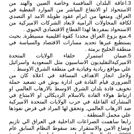
3.اعاقة البلدان المنافسة وخاصة الصين والهند من
الاستحواذ او الانتفاع المباشر من الموارد النفطية في
العراق, ومنعها من ابرام عقود طويلة الامد او التصدي
لكافة المحاولات الرامية لابعاد الشركات الاميركية من
الاستحواذ بمفردها لهذا القطاع الاقتصادي الحيوي .
4.منع بزوغ العراق مجددا كقوة اقليمية مسيطرة, بحيث
يستطيع عبرها تحديد مسارات الاقتصاد والسياسة في
منطقة الخليج برمتة .
5.ضمان استمرار حلفاء الولايات المتحدة
الاميركيةالتقليديون الاساسيون مثل السعودية واسرائيل
علي مواقع ريادية وقيادية في منطقة الشرق الاوسط .
ولاجل انجاز الاهداف المساقة في اعلاة كان من
الضروري قيام القادة في ادارة بوش في تصعيد حملة
تخويف قادة بلدان الشرق الاوسط بالارهاب العالمي او
ارتباط هولاء القادة بالاسلام الرديكالي او الامتناع في
المشاركة الفاعلة في حرب الولايات المتحدة الاميركية
ضد الارهاب العالمي, وتحقق لها المراد في فرض نفوذها
علي مجمل المنطقة .
رابعا ساهمت الصراعات الداخلية في العراق الي تازيم
اوضاع الامن والاستقرار بعد سقوط النظام السابق عام