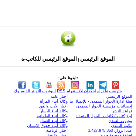
الموقع الرئيسي
الموقع الرئيسي للكاتب-ة
|
تابعونا على:
بنترست
تيلكرام
لينكدإن
الانستغرام
RSS
اليوتيوب
التويتر
الفيسبوك
الموقع الرئيسي
أخبار عامة
هيئة ادارة الحوار المتمدن - للإتصال بنا
وكالة أنباء المرأة
إحصائيات مؤسسة الحوار المتمدن
اخبار الأدب والفن
قواعد النشر
وكالة أنباء اليسار
ابرز كتاب / كاتبات الحوار المتمدن
وكالة أنباء العلمانية
يوتيوب التمدن
وكالة أنباء العمال
مكتبة التمدن
وكالة أنباء حقوق الإنسان
عدد الزوار: 3,427,975,860
اخبار الرياضة
اضافة موضوع جديد
اخبار الاقتصاد