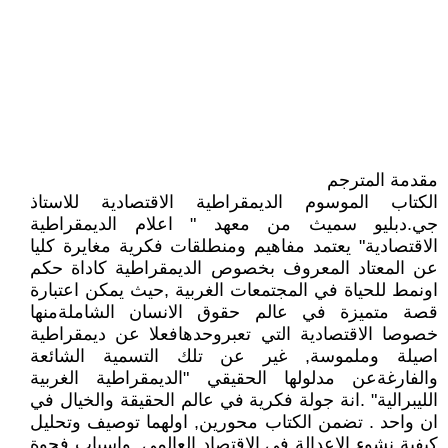
مقدمة المترجم
الكتاب الموسوم الديمقراطية الاقتصادية للاستاذ
جي.دبليو سميث من معهد " اعلام الديمقراطية
الاقتصادية" يعتمد مفاهيم ومنطلقات فكرية مغايرة كليا
عن المعتاد المعروف بخصوص الديمقراطية كاداة حكم
اونمط للحياة في المجتمعات الغربية ,حيث يمكن اعتبارة
قصة متميزة في عالم حقوق الانسان الشاملةمنها
خصوصا الاقتصادية التي تعبروحدهافعلا عن ديمقراطية
اصيلة وملموسة, غير عن تلك التسمية الشائعة
والفارغةعن مدلولها الحقيقي "الديمقراطية الغربية
الليبرالية" .انة جولة فكرية في عالم الحقيقة والخيال في
ان واحد . تضمن الكتاب محورين, اولهما توصيف وتحليل
كيفية نشوء الاعدالة في الاقتصاد العالمي, واسباب فجوة