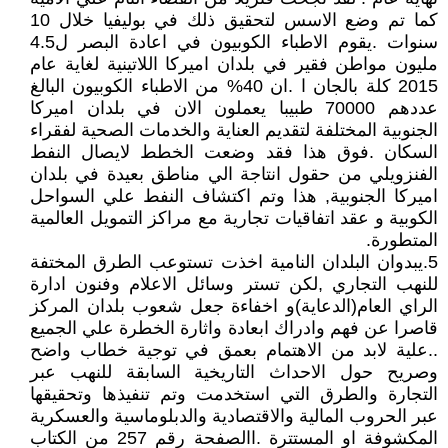
كما تم وضع الاسس لتحقيق ذلك في بوليفيا خلال 10
سنوات .يقوم الاطباء الكوبيون في اعادة البصر ل4.5
مليون مواطن فقير في بلدان اميركا اللاتينية لغاية عام
2015 كلة بالجان ا .ان 40% من الاطباء الكوبيون البالغ
عددهم 70000 طبيبا يعملون الان في بلدان اميركا
الجنوبية المختلفة لتقديم العناية والخدمات الصحية لفقراء
السكان .فوق هذا فقد وضعت الخطط لايصال النفط
الفنزويلي من حقول انتاجة الي مناطق بعيدة في بلدان
اميركا الجنوبية, هذا وتم اكتشاف النفط علي السواحل
الكوبية و عقد اتفاقيات تجارية مع مراكز التمويل العالمية
المتطورة.
5.يبدوان البلدان النامية اخذت تستوعب الطرق المختفة
للنهب التجاري ,لكن تستر وسائل الاعلام وفنون ادارة
الراي العام(الدعاية)و اخفاءة جعل شعوب بلدان المركز
قاصرا عن فهم وادراك ابعادة واثارة الخطرة علي الجميع
..علية لابد من الاهتمام بعمق في توجية خطاب واضح
وصريح حول الاحداث التاريخية السابقة للنهب عبر
التجارة والطرق التي استخدمت وتم تنفيذها وتحقيقها
عبر الحروب المالية والاقتصادية والدبلوماسية والعسكرية
المكشوفة او المستترة .االصفحة رقم 257 من الكتاب