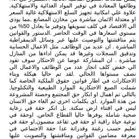
وظائفها المعتادة في توفير المواد الغذائية والاستهلاكية,
علاوة علي امكانية تجهيز السلع الاستهلاكية غالية السعر
او معتدلة الاثمان مباشرة من مخازن المصانع ,مما يودي
الي الاقتصاد في كلف تسويقها وتوفير ما يعادل 50% من
مستوي اسعارها في الوقت الحاضر .الدستور والقوانين
يتم مناقشتها والتوصيت عليها عبر وسائل الديمقراطية
المباشرة . ان عديد من الوظائف, مثل الاعمال الحسابية
وتدقيق السجلات وغيرها قد يمكن اداءها من المنازل
مباشرة . ان المشاركة عوضا عن الاحتكار سوف تقود
الي خفض كلف انجاز عدد من الوظائف والاعمال الي
نصف مستواها االحالي .لقد تم حاليا هيكلة وبناء
الاحتكارات في اطار قوانين حقوق الملكية الخاصة كما
شملت الصيغ الاحتكارية الموارد الطبيعية والتكنلوجيا,
بالتالي تم اهمال او انكار حق المجتمع وحصتة المشروعة
من هذة الموارد .اي بكلمات اخري تم الغاء حق الانسان
ليس في اقتناء ارض سكنة, بل انكر حقة في رعاية
صحية شاملة يوفرها حاليا القطاع الخاص, اوحقة في
نوعية حياة راقية او حقة في تقاعد مضمون,او حقة في
تعليم حسب رغبتة وقدراتة عدا حقة الاجتماعي في
معرفة مضامين القوانين ومناقشتها والتصويت عليها