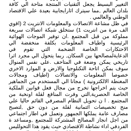
التغيير البسيط يجعل التقنيات المنتجة متاحة الي كافة
بلدان العالم ,مما سيترك اثارايجابية بعيدة علي الاقتصاد
الوطني والعالمي .
في ظل مشاعة الاتصالات والمعلومات الانتريت 2 (اقوي
الف مرة من انتريت 1) ستخلق شبكة اتصالات سريعة
مملوكة من قبل المجتمع .ان توفير الموجات الهوائية
الرئيسية واطياف المعلومات بكلفة منخفضة الي
الاحتكارات الخاصة الضخمة التي تقوم في
الدعايةلمصالحها بين السكان, ربما يتحول الي مجرد اثرا
تاريخي يمكن وضعة في المتاحف .علي نفس المنوال
سوف يمكن اتاحة التكنلوجيا والارض و الموارد الاخري
خصوصا المعلومات والاتصالات (اطياف ومجالات
المغنطة الالكترونية ) مجانا الي المستخدم من الجماهير
حيث يتم اخراجها تخرج من مجال فعل قوانين الملكية
الخاصة الحصرية,التي وفرت المنافع لقلة اونخبة من
المجتمع . ا ن تحويل النظام المصرفي القائم حاليا علي
منح تخصيصات ائتمانية لقلة من دون حق ,لتصبح
مصارف عامة يملكها الجمهور وتعمل في اطار اجتماعي
من اجل انجاز المصالح المشتركة للمجتمع ,ومساعد ة
الفردفي اداء نشاطة الاقتصادي حيث يقود هذا التحولليس