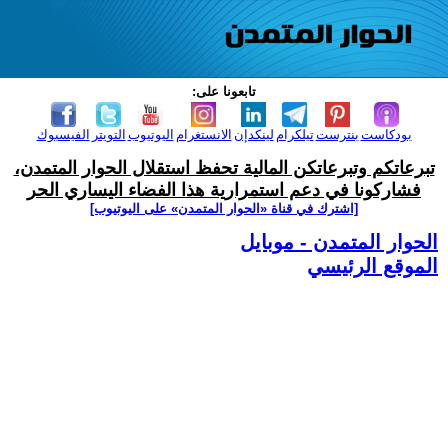
تابعونا على:
بودكاست
بنترست
تيلكرام
لينكدإن
الانستغرام
اليوتيوب
التويتر
الفيسبوك
تبرعاتكم وتبرعاتكن المالية تحفظ استقلال الحوار المتمدن،
فشاركونا في دعم استمرارية هذا الفضاء اليساري الحر
[اشترك في قناة ‫«الحوار المتمدن» على اليوتيوب]
الحوار المتمدن - موبايل
الموقع الرئيسي