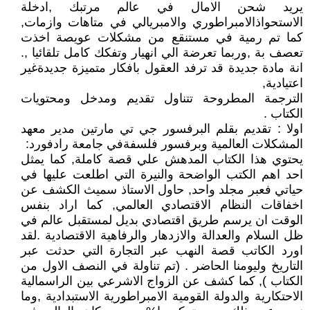
يريد شحن الامال في عالم مرتبك ,ادخلة
الاستحواذالامبراطوري والامبريالي في متاهات وازمات,
كما تم رمية في مستنقع من مشكلات عويصة اخذت
تعصف بة ,وربما تعرضة الي انهيار وتفكك كامل تلقائيا ,.
انة مادة جديدة قد ترفد العقول بافكار متميزة جديدةغير
اعتيادية,
الترجمة المطروحة تتناول تقديم ومدخل ومحتويات
الكتاب .
اولا : تقديم بقلم البرفسور جي تي مارتين مدير معهد
المشكلات العالمية وبرفسور فلسفةفي جامعة رادفورد:
يحتوي هذا الكتاب المدهش علي قصة كاملة, كما يمثل
احد اهم الكتب الواضحة والنيرة التي اطلعت عليها في
حياتي فعبر مجلد واحد, حاول الاستاذ سميث الكشف عن
اخفاقات النظام الاقتصادي العالمي, كما اراد بنفس
الوقت ان يرسم طريق اقتصادي بديل لمستقبل عالم في
ظل السلام والعدالة والازدهار والرفاهية الاقتصادية .لقد
اورد الكاتب قصة النهب عبر التجارة التي حدثت عبر
التاريخ وليومنا الحاضر . (تم تناولة في النصف الاول من
الكتاب ), كما كشف عن الزواج الاشرعي بين الراسمالية
الاحتكارية والدولة القومية الامبراطورية الاستبدادية ,وما