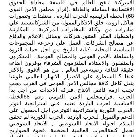
الاميركية تلقح العالم في فلسفة معاداة الحقوق
الاقتصادية الشاملة والعادلة .(قرار مجلس الامن القوي
68) الخطة الرئيسية للحرب الباردة . معتقدات وتصورات
هياكل اروقة خلق الافكارالممولة من الشركاتتستند علي
مبادرات من وكالة المخابرات المركزية . المكارثية
واضطهاد الفكر المتنور.شركات وسائل الاعلام والدفاع
عن مصالح الشركات. العمل علي زعزعة المجموعات
السياسية المحلية .كتابة التاريخ من اجل حماية الثروة
والسلطة .الامن القومي والمصالح القومية . المفكرون
والمثقفون والاستاذة الملتزمون الشرفاء يوفرون اضاءة
حقيقة لثقافة رصينةعبر العالم . من هو الاقوي والاكثر
عنفا ؟ السيطرة علي الاضرار .الانهيار العالمي طوعيا
يثقل كاهل كافة مجالس الامن القومي في الغرب .يجب
تجنب ازمة فائض الانتاج .فبركة الاحداث من اجل بدأ
الحرب .قرارمجلس الامن القومي رقم 68الخطة
الاساسية لحرب الباردة تعتمد علي استراتجية التوتر
.الحرب الكورية واستراتجية التوترمن اجل الحصول علي
الدعم والتمويل للحرب الباردة ,الحرب الكورية لم تحقق
السلام احتواء الاتحاد االسوفيتي ., الاتحاد السوفيتي
تحمل كلفةالحرب العالمية الضخمة .فجوة الصواريخ