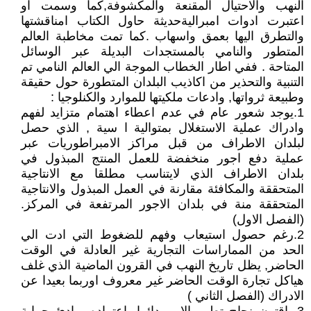
النهب والاحتيال المقنعة والمكشوفة,كما وسمت او
اعتبرت ادوات امبراليةحديثة حاول الكتاب امناقشتها
والتطرق اليها بعمق واسهاب .كما تمت مخاطبة العالم
المتطور والنامي بالمستجدات البديلة عبر الوسائل
المتاحة . ففي اطار الخطاب الموجة الي العالم النامي تم
التنبية والتحذير من اكاذيب البلدان المتطورة حول حقيقة
وطبيعة ثرواتها, وادعات ملكيتها للموارد والكنلوجيا :
1.يوجد شعور عام في عدم اعطاء اهتمام متزايد لفهم
وادراك عملية الاستغلال بمتوالية ا سية , الذي حصل
لبلدان الاطراف من قبل مراكز الامبراطوريات عبر
عملية دفع اجور منخفضة للعمل المنتج المبذول في
بلدان الاطراف الذي لايتناسب مطلقا مع الانتاجية
المتحققة والمكافئة مقارنة في العمل المبذول والانتاجية
المتحققة منة في بلدان الاجور المرتفعة في المركز.
(الفصل الاول)
2.رغم حصول استيعاب وفهم للضغوط التي ادت الي
الحد من المماراسات التجارية غير العادلة في الوقت
الحاضر, يظل تاريخ النهب في القرون الماضية الذي غلف
هياكل تجارة الوقت الحاضر غير معروف اوربما بعيدا عن
الادراك (الفصل الثاني )