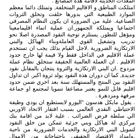
المعدات الحديثة لاقامة هذة المصانع .
امتلكت المناطق و الاقاليم المتخلفة, وتمتلك دائما معظم
الموارد الطبيعية التي بدورها خلقت وتخلق الثروات
الصناعية. علية من الضرورة ان يكون النظام المصرفي
اجتماعيا ويمتلكة الجمهور.ان عملية انماء اقليمامعينا
ومؤهل للتطور, يستلزم توجية النقود المصدرة اصلا نحو
تدريب وتشغيل القوي العاملةوبناء الهياكل والبني
الارتكازية الضرورية .لاجل القيام بذلك يجب ان تستخدم
عملة الاقليم في الداخل فقط ولا قيمة لها خارج حدود
الاقليم . ان العملة العالمية الحقيقة ستخلق نظام عملة
مزدوج .ان البني الارتكازية والثروة ينتجان بالمقابل نقود
جديدة, كما ان دوران هذة النقود يولد ثروة اكبر. ان تداول
النقود بين المنتج والمستهلك سنة بعد اخري ضمن حدود
اقليم قابل للنمو يعتبر مضاعفا تنمويا لمجتمع او جماعة
مرفهة ومزدهرة .
. يقول مايكل هدسون "اليورو لايستطيع ان يودي وظيفة
الاحتياطي النقدي العالمي بسبب افتقار الاتحاد الاوربي
الي سلطة فرض الضرائب . علية لابد من اقامة بنك
مركزي لة هياكل وبني جزئية تتمكن من خلق النقود
لتمويل البني الارتكازية والخدمات الضرورية من ناحية
,وامداد الاقتصاد الحقيقي باحتياجاتة من الاموال