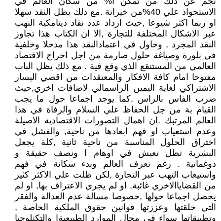
نجم عن ذلك من تمكن ا% من سكان العالم في
الاستحواذ علي 40%من خيراتة .مع ذلك يظل النقد سهلا
او ربما اكثر شيوعا ,حيث ازداد عدد نقاد دينامكية النهب
عبر الاشكال المختلفة للتجارة ,الا ان الكتاب هذا تجاوز
النقد المجرد , وحاول في اعتمادالنقد هذا مدخلا وخلفية
في بلورة وصياغة حلول صارمة من اجل اخراج الاقتصاد
العالمي من المستنقع الذي وقع فية . مع ذلك يظل الباب
مفتوحا امام كافة الافكار والمعتقدات من اقصي اليسار
الاشتراكي لغاية اليمين الراسمالي لاضافات اخري,حيث
ضرب الفاس بالراس ,كما يوجد اجماعا حول ما يجب
القيام بة من جل الحفاظ علي السلام والرفاة في هذا
العالم المرتبك .ان اهمال التصورات الاقتصادية الاصيلة
وعدم استعياب او فهم ابعادها من ناحية, والفشل في
اختراق الحلول المناسبة من ناحية ثانية ,كلة يجعل
البشرية تظل تعيش في اوهام ا ونصف حقيقة و
دوغماتية . رغم تعرف العالم وبدء سكانة في فهم
واستيعاب النهب عبر التجارة ,لكن ظلت علي الاكثر كثير
من القضاياالاخري غائبة, او لم يجري الاعتراف بها, او لم
يحصل اجماعا حولها ,خصوصا مسالة عدم العدالة والفقر
التي خلقتها وعززتها قوانين حقوق الملكية الخاصة ,
وتطبيقاتها سواء في مجال الموارد الطبيعيةا والتكنلوجيا