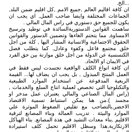
...الخ.
ان كافة اقاليم العالم ,جميع الامم ,كل اقليم ضمن البلد,
الجماعات المختلفة وايضا صاحب العمل, اي يجب ان
يكون للجميع حق دستوري في راس المال المالي .
ساهمت القوانين الدستوريةالسائدة في توطيد وترسيخ
الامساوة, مما يتحتم الغاءها وتضمين الدستور والقوانين
الحقوق الاجتماعية والانسانية المشار اليها , كلة من اجل
خلق مجتمع فاعل وكفوء وعادل, كما يتطلب فصل
الكنسسية عن الدولة من اجل خلق موازنة بين حق الفرد
في الايمان او الالحاد.
ان كافة انواع الكلف الواقعية تجسدت ليس فقط في
العمل المنتج المبذول , بل يجب ان يضاف لها... القيمة
الريعية المدفوعة عن استخدام الموارد الطبيعية
والتكنلوجيا التي تخصص لعملية انتاج السلع والخدمات ,
(راس المال الصناعي والمالي يعتبران عمل مدخر او
مجسد ).من هنا يمكن استنباط تسمية الاقتصاد
الاخضر,بالتصاحب مع تقليص الضغوط الموثرة علي
الموارد والبيئة . تدريب العمالة وبناء المصانع لترقية
الاقليم ,بناء معدات التشيد في هذة المصانع, بناء الهياكل
الارتكازية,هذا وسظل الاقليم تحمل كلف استيرادة