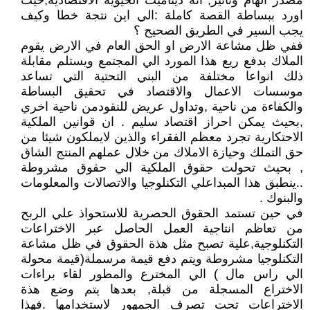
مصدر الهام وتاثير, انة ديناميت الحيوية الاقتصادية,حيث
اورد ببساطة القصة كاملة :الي اين نتجة خطا وكيف
يجب السير في الطريق الصحيح ؟
ففي ظل مشاعة الارض او الحق العام في الارض يقوم
الملاك بدفع ريع هذا المورد الي المجتمع ويستلم مقابلة
ذلك انواعا مختلفة من البني التحتية التي تساعد
موسسات الاعمال والاقتصاد في تحقيق البساطة
والكفاءة من ناحية ,وتداول عريض للنقودمن ناحية اخري
,بحيث يمكن احراز اقتصاد سليم . ان قوانين الملكية
الاحتكارية تجرد معظم الفقراء والذين لايملكون شيئا من
حق التملك وحيازة الاملاك من خلال عملهم المنتج الشاق
, بحيث تحولت حقوق الملكية الي حقوق مشروطة
..ينطبق هذا المبداعلي التكنلوجيا والاتصالات والمعلومات
والبنوك .
في حين تستمد الحقوق الحصرية للاستحواذ علي الربح
من تعاظم انتاجية العمل الحاصل عبر الاختراعات
التكنلوجية,علية تصبح مثل هذة الحقوق في ظل مشاعة
التكنلوجيا مشروطة ويتم دفع قيمة مرسملة(قيمة محولة
الي راس مال ) الي المخترع والمطور لقاء براءات
الاختراع المسجلة من قبلة, بعدها يتم وضع هذة
الاختراعات تحت تصرف الجمهور لاستخدامها .فهذا