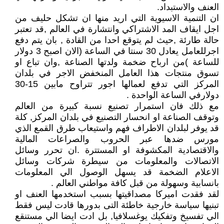
العنف والاستبداد.
ان التنمية الاسيوية التي اريد منها ان تشكل حليف من
اجل ايقاف المد الاشتراكي وانتشارة في العالم ,قد تعتبر
حالة طارئة ,حيث لم يتوقع احدا من القادة , بان يتم دفع
اجرللعامل يعادل 30 سنتا في الساعة (الان اصبح 3 دولار
للساعة )من ارباح ضخمة ولدتها الصناعة ,وان تباع او
تسوق منتجات هذا العامل المنخفض الاجر في بلدان
المركز التي تدفع لعمالها اجور تتراوح مابين 15-30
دولارفي الساعة الواحدة .
مع ذلك فان استمرار تصنيع نسبة كبيرة من العالم
وتوقف الصناعة او انحسار التصنيع في بلدان المركز, كلة
قد يوفر لبلدان الاطراف فهم واستيعاب طرق القمع الذي
مورس ضدها عبر الحروب والصراعات المالية
والاقتصادية المكشوفة او المستترة .ان تحرر وسائل
الاتصالات والمعلومات من سيطرة شركات وسائل
الاعلام الضخمة قد يسهل الوصول الي المعلومات
بانسابية وسهولة من قبل كافة مواطني العالم .
لقد فقدت اميركا مصداقيتها بسبب استخدمها العنف او
تبنيها سياسة خارجية خاطئة التى بدورها قادت ليس فقط
الي تفسيخ وتفكيك يوغسلافيا, بل ادت ايضا الي مستنقع