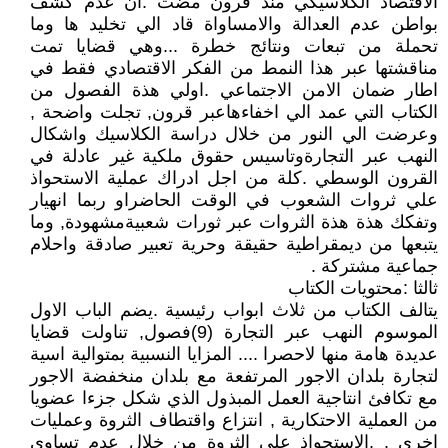
الاقتصاد الكلاسيكي منذ قرون مضت .ان عدم كشف
بواطن عدم العدالة والامساواة قاد الي تخليد ها وما
تحملة من تبعات ونتائج خطرة ...وهي قضايا تمت
مناقشتها عبر هذا النمط من الفكر الاقتصادي فقط في
اطار ضمان الامن الاجتماعي .اولي هذة الفصول من
الكتاب التي عمد الي اخفاءهاعبر قرون, تجلت واضحة ,
وعرضت الي النور من خلال دراسة الكلاسيك واشكال
النهب عبر التجارةوتاسيس حقوق ملكية غير عادلة في
القرون الوسطي .كلة من اجل ادراك عملية الاستحواذ
علي ثروات الشعوب في الوقت الحاضراو ربما انهيار
وتفكك هذة هذة الثروات عبر ثورات شعبيةمشهودة, وما
يتبعها من ديمقراطية حقيقة وحرية تعبير صادقة واحلام
جماعية مشتركة .
ثالثا :محتويات الكتاب
يتالف الكتاب من ثلاث ابواب رئيسية .يضم الباب الاول
الموسوم النهب عبر التجارة (9)فصول, تناولت قضايا
عديدة هامة منها لاحصرا .... المزايا النسبية بمتوالية اسية
لتجارة بلدان الاجور المرتفعة مع بلدان منخفضة الاجور
مع تكافئ انتاجية العمل المبذول الذي شكل جزءا عضويا
من العملية الاحتكارية , انتزاع واقتطاف الثروة وعمليات
اخري . .الاستحواذ علي الثروة من خلال عدم تساوي