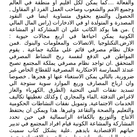
والفعالة ....كما يمكن لكل اقليم او منطقة في العالم
وجميع الامم والشعوب وصاحب العمل الفرد او المقاول ,
الحصول والتمتع بحقوق متساوية ايضا في النقود
المصدرة و المتولدة او في الادخارات (راس المال المالي
) .من هنا يوكد الكاتب علي ان المشاركة او المشاعة
الكونية يمكن احياءها في اربع مجالات حيوية :
الارض,التكنلوجيا ,الاتصالات والمعلومات والبنوك .فمن
خلال نظام مصرفي قائم علي ملكية جماعية , يقوم
المواطن في الدفع لنفسة ربح النشاط المصرفي
المتحقق .ان تواجد نظام مصرفي يملكة المجتمع تصبح
عندئذ الممارسة الاحتكارية المصرفية للقطاع الخاص غير
ضرورية, بالتالي يمكن الاستغناء عنها او هجرها , خصوصا
وان ارباح المصارف وريع الموارد سوية ستوجة الي
تسديد نفقات البني التحتية (الطرق ,الكهرباء والغاز
لاغراض التدفئة ,الماء والمجاري ) وكذلك تغطيتها تكاليف
الخدمات الاجتماعية, وتمويل نفقات النشاطات الحكومية
والتعليم والصحة والتقاعد وغيرها. هذا ويمكن ان يحتفظ
الانتاج والتوزيع بالكفاءة الراسمالية في حين تحدد
المشاركة والمشاعة الكونية قيام افراد المجتمع في تدبير
حياتهم الاقتصادية بايدهم .علية يشكل كتاب سميث