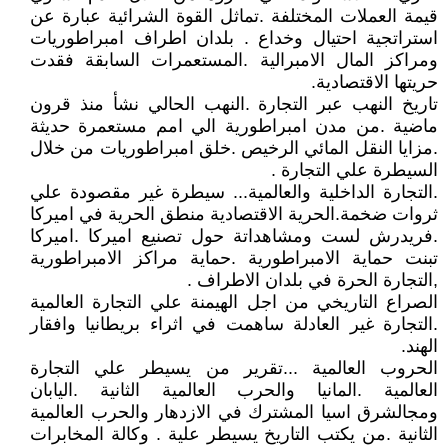
قيمة العملات المختلفة .تماثل القوة الشرائية عبارة عن
استراتجية احتيال وخداع . بلدان اطراف امبراطوريات
ومراكز المال الامبرالية .المستعمرات السابقة فقدت
حريتها الاقتصادية.
تاريخ النهب عبر التجارة .النهب الحالي نشأ منذ قرون
ماضية .من مدن امبراطورية الي امم مستعمرة حديثة
.مزايا النقل المائي الرخيص .خلق امبراطوريات من خلال
السيطرة علي التجارة .
.التجارة الداخلية والعالمية... سيطرة غير مقصودة علي
ثروات ضخمة.الحرية الاقتصادية منطق الحرية في اميركا
.فريدرش لست ومشاهداتة حول تصنيع اميركا .اميركا
تبنت حماية الامبراطورية .حماية مراكز الامبراطورية
,التجارة الحرة في بلدان الاطراف .
الصراع التاريخي من اجل الهيمنة علي التجارة العالمية
.التجارة غير العادلة ساهمت في اثراء بريطانيا وافقار
الهند.
الحروب العالمية ...تقرير من يسيطر علي التجارة
العالمية .المانيا والحرب العالمية الثانية .اليابان
ومجالشرق اسيا المشترك في الازدهار والحرب العالمية
الثانية .من يكتب التاريخ يسيطر علية . وكالة المخابرات