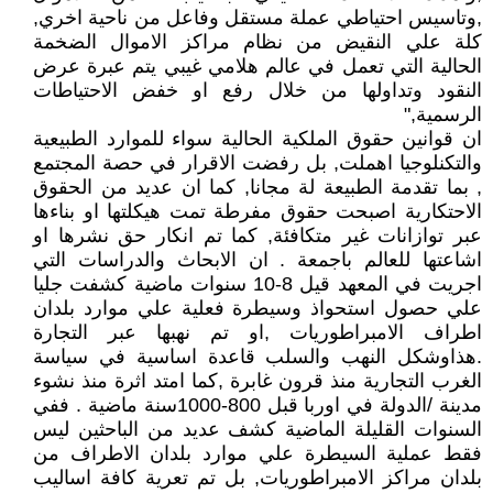
,وتاسيس احتياطي عملة مستقل وفاعل من ناحية اخري,
كلة علي النقيض من نظام مراكز الاموال الضخمة
الحالية التي تعمل في عالم هلامي غيبي يتم عبرة عرض
النقود وتداولها من خلال رفع او خفض الاحتياطات
الرسمية,"
ان قوانين حقوق الملكية الحالية سواء للموارد الطبيعية
والتكنلوجيا اهملت, بل رفضت الاقرار في حصة المجتمع
, بما تقدمة الطبيعة لة مجانا, كما ان عديد من الحقوق
الاحتكارية اصبحت حقوق مفرطة تمت هيكلتها او بناءها
عبر توازانات غير متكافئة, كما تم انكار حق نشرها او
اشاعتها للعالم باجمعة . ان الابحاث والدراسات التي
اجريت في المعهد قيل 8-10 سنوات ماضية كشفت جليا
علي حصول استحواذ وسيطرة فعلية علي موارد بلدان
اطراف الامبراطوريات ,او تم نهبها عبر التجارة
.هذاوشكل النهب والسلب قاعدة اساسية في سياسة
الغرب التجارية منذ قرون غابرة ,كما امتد اثرة منذ نشوء
مدينة /الدولة في اوربا قبل 800-1000سنة ماضية . ففي
السنوات القليلة الماضية كشف عديد من الباحثين ليس
فقط عملية السيطرة علي موارد بلدان الاطراف من
بلدان مراكز الامبراطوريات, بل تم تعرية كافة اساليب