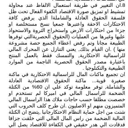
8.ان التغيير في طريقة استعمال الالفاظ عند محاولة
تمشيط او تمزيق صورة الاقتصاد الكفوء الفعال تحت ظل
فلسفة الحقوق العادلة والشاملةا الذي يرفض كافة
الاحتكارات الاحقة واعتبرها جمعيا نسخ مستخلصة او
جزءا من احتكارات الارض واستخراج الثروة والاستحواذ
عليها وغيرها من العمليات (الحقوق الحصريةالتي توفرها
الطبيعة مجانا وتم رفض اعطاء الجميع حصة مشروعة
منها ) .ان القيام بذلك, يعني التنازل عن المحرك المالي
للراسمالية الاحتكارية, والتمسك فقط بالعمل المنتج
باعتبارة مصدر الحقوق الحصرية الناجمة من الموارد
الطبيعية والتكنلوجيا .
ان تجميع ماكنات المال للراسمالية الاحتكارية في ماكنة
صغيرة قوية... ماكنة الحقوق الاقتصادية العادلة
والشاملة, توفر معلومة توكد علي ان 60% من الكتلة
الضخمة للراسمال المالي في اميركا لم تستخدم او
خصصت مطلقا حسب حاجات ملاك هذا الراسمال المالي
المتميزون منهم او الاصليون .ان طرح كلف الحروب التي
شنت من اجل حماية النظام الاحتكارجانبا ,يتضح ان الكتلة
المالية الضخمة من راس المال المالي التي خلقت جزافا
قدقادت الي هدر حقيقي في الكفاءة للاقتصاد يصل الي