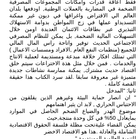
فقط اعاقة قدرات وامكانات المجموعات المصرفية
الضخمة في المضاربة بالعملات الوطنية, اودفعها بلدان
العالم الي الاقتراض واغراقها في ديون غير ممكنة
التسديداو عملها في زج االمواطن بدوامة الاستهلاك
التبذيري عبر بطاقات الائتمان العديدة اومن خلال
التسهيلات المالية الضخمة, بل يمكن للنظام المصرفي
الاجتماعي الحديث توفير واتاحة راس المال المالي
للجميع (منظمات النفع العام ,الافراد ومسسات الاعمال )
التي تمتلك افكار خلاقة مبدعة ومستديمة لعملية الانتاج
والخدمات . فمن خلال مثل هذة الاختراعات سيتم خلق
اقتصاد حديث مشترك, يمكنة ممارسة نشاطات جديدة
متميزة غير معروفة سابقا .لقد سرد الكتاب هذا حقيقة
القصة كاملة .
ثانيا: "المدخل
" ان انصار حماية البيئة وغيرهم الذين يقلقون من
الاحتباس الحراري , لابد ان يثير اهتمامهم
موضوع الهدر والضياع الضخم الحاصل في الموارد
بمايعادل 50% في كل وحدة منتجة,حيث
يمكن القضاء عليةتحت مظلة فلسفة الحقوق الاقتصادية
الشاملة والعادلة .هذا هو الاقتصاد الاخضر
للتنمية العالمية المستديمة "