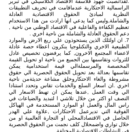
.لقدانصبت جهود فلاسفة الاقتصاد الكلاسيكي في تبرير
الراسمالية الاحتكارية عندماقامت في تحريف التطبيقات
النظرية لمبادئ الحقوق الاقتصادية العادلة
والشاملة,وليس كما يدعي انها ارادت من هذا الاستخدام
تعظيم الكفاءة والفاعلية في الاقتصاد الوطني من ناحية ,
دعم الحقوق العادلة والشاملة من ناحية اخري .
7. ان اولئلك الذين يستحوذون علي ريع الارض والموارد
الطبيعية الاخري والتكنلوجيا ينكرون اعطاء حصة عادلة
لاعضاء المجتمع الاخرون, كما يرفضون تخصيص عادل
للثروات وتقاسمها بين الجميع من ناحية او تحويل القيمة
المخصصة والمرسملةالي قيمة استخدامية يمكن
تقاسمها بعدالة بعد تحويل الحقوق الحصرية الي حقوق
مشروطة والغاء الاحتكاروخلق مشاعة حديثةمن ناحية
اخري .ان اسعار السلع والخدمات تقاس وتحدد استنادا
الي وقت العمل ,عندها يمكن ان تهبط الاسعار الي
النصف او اكثر من خلال تلاشي ا لتبديد والضياعات في
راس المال والعمل او الموارد المستخدمة في الهياكل
الفوقية التي تديرعمل الاحتكارات ,علاوة علي الهدر
الحاصل في الاقتصادالمحلي او التجارة العالمية او من
خلال تواري واضمحلال كلف نجمت من الحقوق الحصرية
في النشاطات الاقتصادية المختلفة .