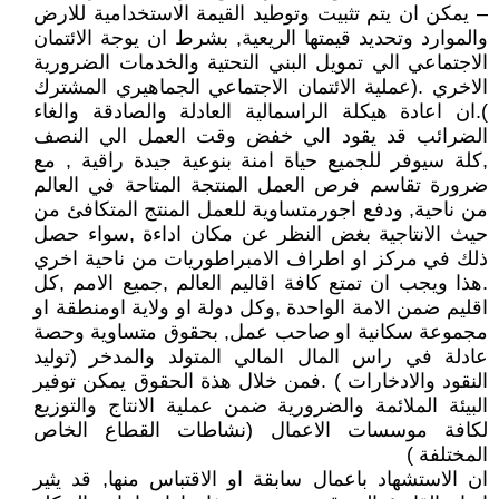
– يمكن ان يتم تثبيت وتوطيد القيمة الاستخدامية للارض
والموارد وتحديد قيمتها الريعية, بشرط ان يوجة الائتمان
الاجتماعي الي تمويل البني التحتية والخدمات الضرورية
الاخري .(عملية الائتمان الاجتماعي الجماهيري المشترك
).ان اعادة هيكلة الراسمالية العادلة والصادقة والغاء
الضرائب قد يقود الي خفض وقت العمل الي النصف
,كلة سيوفر للجميع حياة امنة بنوعية جيدة راقية , مع
ضرورة تقاسم فرص العمل المنتجة المتاحة في العالم
من ناحية, ودفع اجورمتساوية للعمل المنتج المتكافئ من
حيث الانتاجية بغض النظر عن مكان اداءة ,سواء حصل
ذلك في مركز او اطراف الامبراطوريات من ناحية اخري
.هذا ويجب ان تمتع كافة اقاليم العالم ,جميع الامم ,كل
اقليم ضمن الامة الواحدة ,وكل دولة او ولاية اومنطقة او
مجموعة سكانية او صاحب عمل, بحقوق متساوية وحصة
عادلة في راس المال المالي المتولد والمدخر (توليد
النقود والادخارات ) .فمن خلال هذة الحقوق يمكن توفير
البيئة الملائمة والضرورية ضمن عملية الانتاج والتوزيع
لكافة موسسات الاعمال (نشاطات القطاع الخاص
المختلفة )
ان الاستشهاد باعمال سابقة او الاقتباس منها, قد يثير