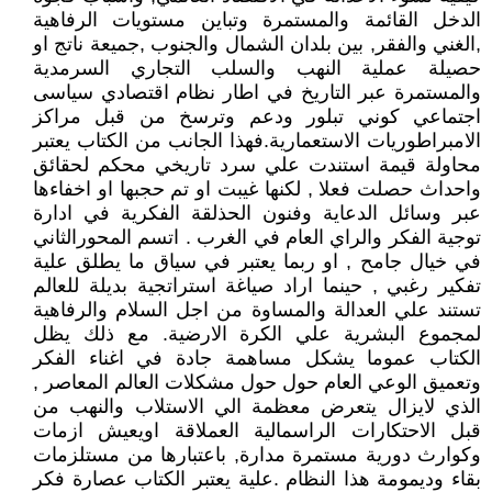
الدخل القائمة والمستمرة وتباين مستويات الرفاهية
,الغني والفقر, بين بلدان الشمال والجنوب ,جميعة ناتج او
حصيلة عملية النهب والسلب التجاري السرمدية
والمستمرة عبر التاريخ في اطار نظام اقتصادي سياسى
اجتماعي كوني تبلور ودعم وترسخ من قبل مراكز
الامبراطوريات الاستعمارية.فهذا الجانب من الكتاب يعتبر
محاولة قيمة استندت علي سرد تاريخي محكم لحقائق
واحداث حصلت فعلا , لكنها غيبت او تم حجبها او اخفاءها
عبر وسائل الدعاية وفنون الحذلقة الفكرية في ادارة
توجية الفكر والراي العام في الغرب . اتسم المحورالثاني
في خيال جامح , او ربما يعتبر في سياق ما يطلق علية
تفكير رغبي , حينما اراد صياغة استراتجية بديلة للعالم
تستند علي العدالة والمساوة من اجل السلام والرفاهية
لمجموع البشرية علي الكرة الارضية. مع ذلك يظل
الكتاب عموما يشكل مساهمة جادة في اغناء الفكر
وتعميق الوعي العام حول حول مشكلات العالم المعاصر ,
الذي لايزال يتعرض معظمة الي الاستلاب والنهب من
قبل الاحتكارات الراسمالية العملاقة اويعيش ازمات
وكوارث دورية مستمرة مدارة, باعتبارها من مستلزمات
بقاء وديمومة هذا النظام .علية يعتبر الكتاب عصارة فكر