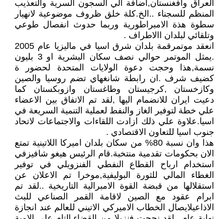
العراق وافغنستان,اضافة الي السجون السرية والتعذيب
المنظم للسجناء ..الخ.كلة خلق ظروف موضوعية لانهيار
سطوة هذة الامبراطورية وربما حدوث انفصال طوعي
وتلقائي لبلدان االاطراف .
انعقد موتمرقمة بلدان شرق اسيا في ماليزيا عام 2005
.يمثل الموتمر حوالي نصف سكان البشرية او 3 بليون
نسمة,هذا وحجت دعوة الولايات المتحدة لحضور ة
كضيف شرف .ان رابطة شانغهاي تضم روسيا والصين
وكازخستان ,كرجيستان وطاغستان وازوبكستان كما
دعيت ايران للانضمام اليها ,لقد تم الاتفاق بين الاعضاء
علي خطة لتوفير الغاز والنفط لعملية التنمية السريعة في
اسيا.علاوة علي ذلك ازادت اللقاءات والاجتماعات لاتحاد
جنوب اسيا للتعاون الاقتصادي .
هذا وان نسبة 80% من سكان بلدان اميركا اللاتينية تمتع
الان بحكومات تقدمية منتخبة.قام الرئيس هيغو شافيزفي
استخدام ارباح القطاع النفطي الفنزويلي في توفير
الغطاء المالي للثورة البوليفية,موخرا تم الاعلان عن
استقلالها من قبضة القوة الامبرالية التاريخية ..لقد تم
ابرام عقود مع الصين لاقامة القمر الصناعي للبث
الاذاعيلايصال الخطاب الاميركي الاتيني للعالم عند انجازة
نهاية عام . لقد نجحت فنزيلا من القضاء التام علي الامية