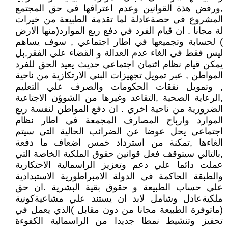
,ورفض هذة القوانين وعدم اعترافها في حق المجتمع
المشروع في حصةعادلة لما تقدمة الطبيعة من خيرات
لة مجانا . ان قيام الفرد في دفع ريع الموارد(منها الارض
) لحسابة وتجميعها في اطار اجتماعي , سوف يساهم
ليس فقط في الغاء عدم العدالة و القضاء علي الفقر,بل
يمكن قيام نظام ائتمان اجتماعي حديث يعيد الحق للفرد
المواطن , عبر تمويل تجهيزات البني الارتكازية من ناحية
, وتمويل نفقات الحكومات والصرف علي التعليم
,الرعاية الصحية ,التقاعد وغيرها من الشوؤن الاجتاعية
الضرورية من ناحية اخري . ان دفع المواطن لنفسة ريع
الموارد وارباح المصارف المجمعة في اطار نظام
اجتماعي يحل عوضا عن الضرائب الحالية التي سيتم
الغاءها ,تمكنة من استرداد خمس اضعاف ما دفعة
,بالتالي سيتوقف فعل قوانين حقوق الملكية الخاصة التي
عملت دائما علي دعم وتعزيز الراسمالية الاحتكارية
والطبقة الحاكمة في الدولة الامبراطورية الاستبدادية
علي حساب الطبيعة و حقوق بقية البشرية .ان حق
ملكيةعادل وشامل لابد ان يستند علي مشاعيةكونية
(ماتوفرة الطبيعة مجانا من دون مقابل )الذي يعمل في
تحفيز وتنشيط نمطا جديدا من الراسمالية الكفوءة