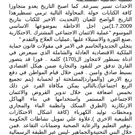
الاحداث تسير بسرعة, كما اصبح التاريخ يعدو متجاوزا
كافة الكتابات حولة .المحاولة التالية ترمي تسطيرهذا
التاريخ الواضح للعيان (التحديث الاخير للكتاب بتاريخ
1.7.2009)من اجل الاحاطة بموضوعها الاساسي
الموسوم "عملية الائتمان الاجتماعي المشترك ,الاحتكارية
,صنع الثورة والاستيلاء عليها ,عمليات العلاج والتقدم "
يتجلي الجديدوالحاسم في الامر في مقولات قانون حماية
الملكية الاقتصادية العادلة والشاملة الذي سيعرض في
ادناة بسطور لاتتجاوز ال(170) كلمة . فورا قد يتصور
القارئ تدفق حر للنقود والتجارة ضمن هيكل اقتصادي
بسيط صادق وامين . فمن خلال قيام المواطن في دفع
ريع الارض (والموارد)لمصلحتة او لحسابة (يتم تجميع
الريع اجتماعيا),بالتالي يمكن مكافاة الفرد عن ذلك
بخمس اضعافة من خلال تدوير القروض والائتمان
الاجتماعي المستمر واستخدامها في بناء الهياكل
الارتكازية (الطرق السكك وانظمة الماء والمجاري
ومحطات توليد الكهرباء (كافة اشكال الاحتكارات
الطبيعية الاخري ),علاوة علي تمويل نشاطات الحكومة
,توفير التعليم والرعاية الصحية وضمانات التقاعد .فمن
خلال البني التحتيةوالجماهير -ليس عبر الطبقة الرسمالية