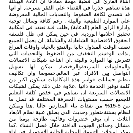
انتباة القارئ الي قضية مهمة مفادها ان اعادة الهيكلة
هذة تساهم جذريا في القضاء علي الفقر بسرعة, او انها
قد تتصدي لكافة الضغوط والتحديات الحالية المفروضة
علي الموارد الطبيعية والبيئة . رغم كثافة وسائل توجية
وادارة الراي العام (الدعاية) ,ظلت قلة تعتقد في امكانية
تحقيق احلامها الوردية, في حين يمكن في ظل فلسفة
الحقوق الاقتصادية الشلعادلة والشاملة, ان يعمل الجميع
نصف الوقت المبذول حاليا ,والتمتع بالحياة واوقات الفراغ
,بذات الوقتيتم التخفيف من الضغوط والتحديات التي
تتعرض لها الموارد والبيئة .ان اشاعة شبكات الاتصالات
والمعلومات السريعةوالرخيصة, يمكن لها تسهيل
التواصل بين الافراد عبر العالم,خصوصا وان تكاليف
تنظيم حسابات فواتير هذة المكالمات ستكون اكبر من
كلفة توفير الخدمة ذاتها .علاوة علي ذلك يمكن لشبكات
الاتصالات السريعة ان تساهم في خفض كلفة التعليم
للجميع حسب مستويات المعرفة المختلفة قد تصل ما
بين 5-15% من نفقات بناء المدارس حاليا .هذا ويمكن
لنظام بستنةمتطور وحديث الذي يطلق علية نظام الابعاد
الثلاث , ان يوفر خضروات وفاكهة طازجة يوميا من
مشاتل وحدائق الجنوب الدافئة خلال فصل الشتاء .كما
يمكن لمحلات التسوق المحلية الحالية الاستمرار في اداء