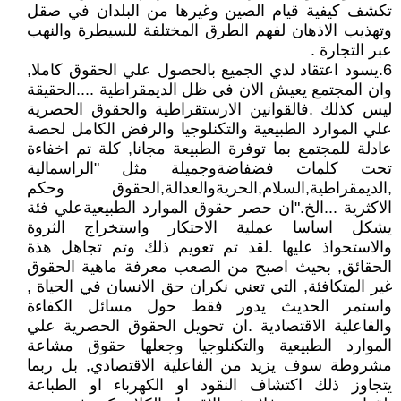
تكشف كيفية قيام الصين وغيرها من البلدان في صقل
وتهذيب الاذهان لفهم الطرق المختلفة للسيطرة والنهب
عبر التجارة .
6.يسود اعتقاد لدي الجميع بالحصول علي الحقوق كاملا,
وان المجتمع يعيش الان في ظل الديمقراطية ....الحقيقة
ليس كذلك .فالقوانين الارستقراطية والحقوق الحصرية
علي الموارد الطبيعية والتكنلوجيا والرفض الكامل لحصة
عادلة للمجتمع بما توفرة الطبيعة مجانا, كلة تم اخفاءة
تحت كلمات فضفاضةوجميلة مثل "الراسمالية
,الديمقراطية,السلام,الحريةوالعدالة,الحقوق وحكم
الاكثرية ...الخ."ان حصر حقوق الموارد الطبيعيةعلي فئة
يشكل اساسا عملية الاحتكار واستخراج الثروة
والاستحواذ عليها .لقد تم تعويم ذلك وتم تجاهل هذة
الحقائق, بحيث اصبح من الصعب معرفة ماهية الحقوق
غير المتكافئة, التي تعني نكران حق الانسان في الحياة ,
واستمر الحديث يدور فقط حول مسائل الكفاءة
والفاعلية الاقتصادية .ان تحويل الحقوق الحصرية علي
الموارد الطبيعية والتكنلوجيا وجعلها حقوق مشاعة
مشروطة سوف يزيد من الفاعلية الاقتصادي, بل ربما
يتجاوز ذلك اكتشاف النقود او الكهرباء او الطباعة