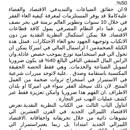
50%.
9.ان حقائق الضياعات والتبديدفي الاقتصاد والقضاء
عليةكاملا قد يوفر المستلزمات لمعرفة كيفية الغاء الفقر
في خلال 10 سنوات وتطوير العالم برمتة في بحر نصف
قرن .فما دام النظام المصرفي يمول كافة قطاعات
الاقتصاد, فلا يمكن استكمال النظرية النقدية من دون
الانكباب وتوجيهة الجهود نحو الغاء الاحتكارات .فمثل هذة
الكتلة الضخمةمن ا لراسمال المالي في اميركا يمكن ان
تحول الي قيم استخدامية توزع بموجب حصص عادلة,وان
الراس المال المتبقي الباقي البالغ 40% قد يكون ضروريا
لتمويل الصناعة والخدمات, وهي فقط الحصة الحقيقة
المكتسبة باستقامة وصدق . .علية لاتوجد مبررات شرعية
في الاستمرار في استخراج ثروات ضخمة من العمل
المنتج, لان ذلك سيخلد الفقر سواء في اميركا او بلدان
الاطراف .ان الفهم هذا ضروريا وامكن تعزيزة فقط عبر
كشف عمليات النهب عبر التجارة .
اتناول الباب الثالث من الكتاب النظرية النقدية.تعرض
الاقتصاد الليبرالي الجديد في القرن العشرين الي
تشوهات ذاتية من خلال تحريفاتة واخفاقاتة .الاقتصاد
الليبرالي الجديد امتدادا بل ربما يعتبراستمرار الي