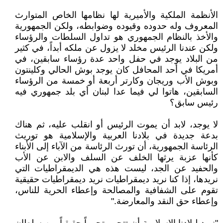
الأنظمة الملكية والأميرية لها نظامها الخاص المتوارث
المعروف وله حدوده وقيوده وضوابطه، ولكن الجمهورية
والأخذ بالنظام الجمهوري هو تداول السلطات والرؤساء
ولكن عندنا الرئيس مخلد لا يزول عن ملكه أبداً، في كثير
من البلاد يوجد في حفل واحد عدة رؤساء سابقين، في
أمريكا في أحد المحافل كان يوجد بوش الحالي وكلينتون
وبوش الأب وريجان وكارتر أربعة أو خمسة من الرؤساء
السابقين، هاتوا لي فيما عدا لبنان أي بلد جمهوري فيه
رئيس سابق؟
لا يوجد، لابد أن يموت الرئيس أو انقلب عليه، ثم هناك
بدعة جديدة في بلادنا العربية والإسلامية هو توريث
الرئاسة الجمهورية، أن تورث الرئاسة من الآباء إلى الأبناء
كأنها عزبة يرثها الخلف عن السلف والابن عن الأب
والحفيد عن الجد، ليست هذه هي الديمقراطيات التي
نريدها، إذا كنا نريد ديمقراطيات نريد ديمقراطيات حقيقية
تقوم على الشفافية والمصالحة وإعطاء الحرية للناس،
وإعطاء حق النقد والمعارضة."