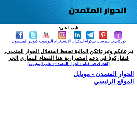
تابعونا على:
بودكاست
بنترست
تيلكرام
لينكدإن
الانستغرام
اليوتيوب
التويتر
الفيسبوك
تبرعاتكم وتبرعاتكن المالية تحفظ استقلال الحوار المتمدن،
فشاركونا في دعم استمرارية هذا الفضاء اليساري الحر
[اشترك في قناة ‫«الحوار المتمدن» على اليوتيوب]
الحوار المتمدن - موبايل
الموقع الرئيسي