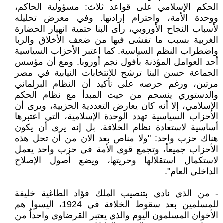
الحكم الإسلامي على قواعد ثلاث: مسؤولية الحاكم،
ووحدة الأمة، واحترام إرادتها. وفي معرض تحليله
لأسباب النجاح الأوروبي، رأى البنا حتمية انهيار الحضارة
الغربية بسبب ما تفشى فيها من ضعف الأخلاق والربا
واضطراب النظم السياسية. كما اعتبر الأحزاب السياسية
أحد العوامل المؤذنة بأفول نجم أوروبا. ومع أن مؤسس
الجماعة حسن البنا ترشح للانتخابات النيابية في مصر
مرتين، ورغم حرصه على تأكيد أن النظام البرلماني
والدستوري ينسجم من حيث المبدأ مع نظام الحكم
الإسلامي، إلا أنه كان يعارض التعددية الحزبية، ويرى أن
الأحزاب السياسية تهدد الوحدة الإسلامية، التي اعتبرها
أساسية لاستعادة نظام الخلافة. بل إنه يرى أن يكون
هناك حزب واحد: "ولا مناص بعد الان من أن تحل هذه
الأحزاب جميعاً، وتجمع قوى الأمة في حزب واحد يعمل
لاستكمال استقلالها وحريتها، ويضع أصول الإصلاح
الداخلي العام".
- من الذي نادي بتنصيب الملك فؤاد الطاغية خليفة
للمسلمين بعد سقوط الخلافة في 1924، اليسوا هم
الأخوان المسلمون اليوم والذي يعتبر القرضاوي واحداُ من