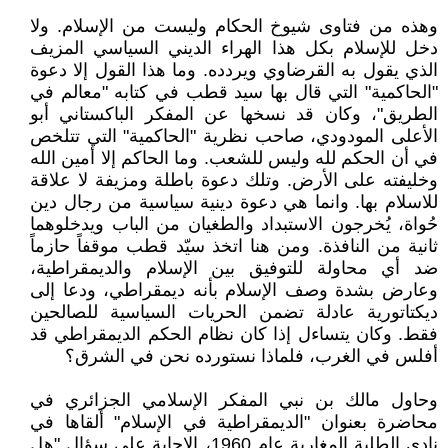
وهذه من فتاوى شيوخ الحكام وليست من الإسلام. ولا
دخل للإسلام بكل هذا الهراء الديني السياسي المزيف
الذي يقول به القرضاوي ويردده. وما هذا القول إلا دعوة
"الحاكمية" التي قال بها سيد قطب في كتابه "معالم في
الطريق"، وكان قد نسخها عن المفكر الباكستاني أبو
الأعلى المودودي، صاحب نظرية "الحاكمية" التي تتلخص
في أن الحكم لله وليس للشعب. وما الحاكم إلا أمين الله
وخليفته على الأرض. وتلك دعوة باطلة ومزيفة لا علاقة
للاسلام بها. وانما هي دعوة دينية سياسية من رجال دين
حُواة، يُخرجون الاستبداد والطغيان من الباب ويدخلوهما
ثانية من النافذة. ومن هنا اتخذ سيّد قطب موقفاً حازماً
ضد أي محاولة للتوفيق بين الإسلام والديمقراطية،
وعارض بشدة وصف الإسلام بأنه ديمقراطي، ودعا إلى
ديكتاتورية عادلة تضمن الحريات السياسية للصالحين
فقط. وكان يتساءل إذا كان نظام الحكم الديمقراطي قد
أفلس في الغرب، فلماذا نستورده نحن في الشرق؟
وحاول مالك بن نبي المفكر الإسلامي الجزائري في
محاضرة بعنوان "الديمقراطية في الإسلام" ألقاها في
نادي الطلبة المغاربة عام 1960، الإجابة على سؤال "هل