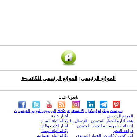
الموقع الرئيسي
الموقع الرئيسي للكاتب-ة
|
تابعونا على:
بنترست
تيلكرام
لينكدإن
الانستغرام
RSS
اليوتيوب
التويتر
الفيسبوك
الموقع الرئيسي
أخبار عامة
هيئة ادارة الحوار المتمدن - للإتصال بنا
وكالة أنباء المرأة
إحصائيات مؤسسة الحوار المتمدن
اخبار الأدب والفن
قواعد النشر
وكالة أنباء اليسار
ابرز كتاب / كاتبات الحوار المتمدن
وكالة أنباء العلمانية