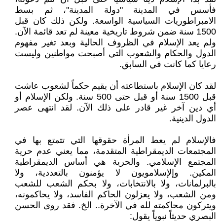
فأسس في المدينة "دولة المدينة"، ثم بسط
الامبراطوريات السياسية الواسعة. ولكن ذلك كان قبل
1500 سنة ضمن شروط تاريخية معينة لم تعد قائمة الآن.
ولم يعد الإسلام في الظروف الحالية وبعد تغير مفهوم
الدول والحكام والشعوب التي أصبحت مواطنين وليست
رعايا كما كانت في السابق.
لقد كان الإسلام باستطاعته أن يقيم حكماً لشعوب عاشت
قبل 1500 سنة أو قبل حتى 500 سنة. ولكن الإسلام أو
أي دين آخر غير قادر على ذلك الآن. لقد انتهى عصر
الدول الدينية.
فالإسلام لم يعط المرأة حقوقها التي تتمتع بها في
المجتمعات الديمقراطية المتقدمة، مما يعني عدم حرية
المجتمع الإسلامي. والحرية هي أساس الديمقراطية
المكين. وإلإسلامويون لا يؤمنون بالتعددية، ولا
بالبرلمانات، ولا بالانتخابات، ولا بحكم الشعب للشعب
ومن الشعب، ولا يعزلون الحاكم الفاسد، ولا يحاكمونه،
ويتركون محاكمته لله في الآخرة.. الخ. فقد روى الحسن
البصري حديثاً نبوياً يقول: