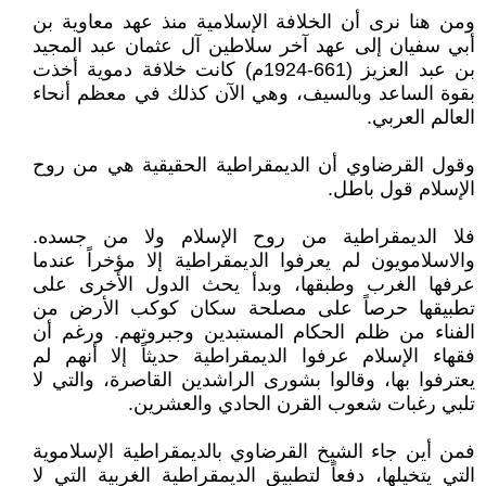
ومن هنا نرى أن الخلافة الإسلامية منذ عهد معاوية بن
أبي سفيان إلى عهد آخر سلاطين آل عثمان عبد المجيد
بن عبد العزيز (661-1924م) كانت خلافة دموية أخذت
بقوة الساعد وبالسيف، وهي الآن كذلك في معظم أنحاء
العالم العربي.
وقول القرضاوي أن الديمقراطية الحقيقية هي من روح
الإسلام قول باطل.
فلا الديمقراطية من روح الإسلام ولا من جسده.
والاسلامويون لم يعرفوا الديمقراطية إلا مؤخراً عندما
عرفها الغرب وطبقها، وبدأ يحث الدول الأخرى على
تطبيقها حرصاً على مصلحة سكان كوكب الأرض من
الفناء من ظلم الحكام المستبدين وجبروتهم. ورغم أن
فقهاء الإسلام عرفوا الديمقراطية حديثاً إلا أنهم لم
يعترفوا بها، وقالوا بشورى الراشدين القاصرة، والتي لا
تلبي رغبات شعوب القرن الحادي والعشرين.
فمن أين جاء الشيخ القرضاوي بالديمقراطية الإسلاموية
التي يتخيلها، دفعاً لتطبيق الديمقراطية الغربية التي لا