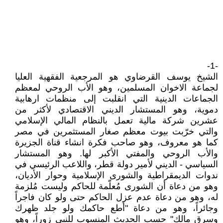
-1-
الشيخ يوسف القرضاوي هو المرجعية الفقهية العليا
لجماعة الاخوان المسلمين، وهو الأب الروحي لمعظم
الجماعات الدينية التي انقلبت إلى منظمات ارهابية
دموية، وهو المستشار الديني الاقتصادي لأكثر من
عشرين شركة مالية تعمل بالنظام المالي الإسلامي
والتي خرّبت بيوت معظم صغار المستثمرين في مصر
كما هو معروف، وهو صاحب فكرة انشاء قناة الجزيرة
والأب الروحي والمفتي الأكبر لها. وهو المستشار
السياسي - الديني لأمير دولة قطر، واللاعب الرئيسي في
ندوات الديمقراطية والشورى الإسلامية وحوار الأديان،
وهو من دعاة أن الشورى مُعلّمة للحاكم وليست مُلزمة
له، وهو من دعاة عدم عزل الحاكم حتى ولو كان فاجراً
وجائراً، وهو من دعاة "أطع حاكمك ولو جلد ظهرك
وسرق مالك" حسب الحديث المنسوب للنبي زوراً، وهو