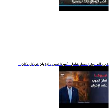
.. خارج الصندوق | حصار شامل.. أميركا تضرب الإخوان في كل مكان