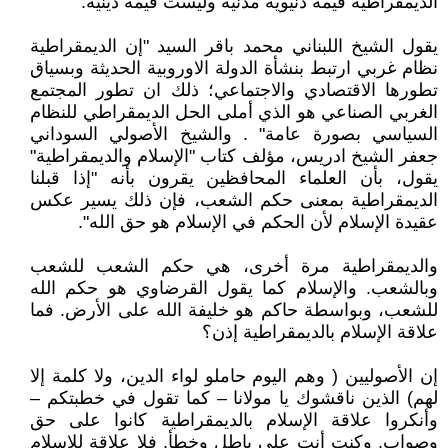
الديمقراطية قيمة دنيوية مدنية وليست قيمة دينية.
يقول الشيخ اللبناني محمد باقر السيد "إن الديمقراطية
نظام غربي ارتبط بنشأة الدولة الاوروبية الحديثة وبسياق
تطورها الاقتصادي والاجتماعي؛ ذلك ان تطور المجتمع
الغربي الصناعي هو الذي أملى الحل الديمقراطي للنظام
السياسي بصورة عامة" . والشيخ الأصولي السوداني
جعفر الشيخ ادريس، مؤلف كتاب "الإسلام والديمقراطية"
يقول، بأن العلماء المحافظين يقرون بأنه "إذا قبلنا
الديمقراطية بمعنى حكم الشعب، فإن ذلك يسير عكس
عقيدة الإسلام لأن الحكم في الإسلام هو حق الله".
والديمقراطية مرة أخرى، هي حكم الشعب للشعب
وبالشعب. والإسلام كما يقول القرضاوي هو حكم الله
للشعب، وبواسطة حاكم هو خليفة الله على الأرض. فما
علاقة الإسلام بالديمقراطية إذن؟
إن الأصوليين ( وهم اليوم حاملو لواء الدين، ولا كلمة إلا
لهم) الذين ناقشوك يا مولانا – كما تقول في خطبتكم –
وأنكروا علاقة الإسلام بالديمقراطية كانوا على حق
وصواب. وكنت أنت على باطل وخطأ. فلا علاقة للإسلام