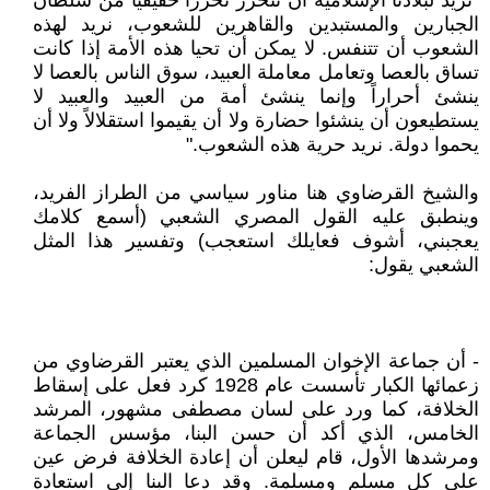
"نريد لبلادنا الإسلامية أن تتحرر تحرراً حقيقياً من سلطان
الجبارين والمستبدين والقاهرين للشعوب، نريد لهذه
الشعوب أن تتنفس. لا يمكن أن تحيا هذه الأمة إذا كانت
تساق بالعصا وتعامل معاملة العبيد، سوق الناس بالعصا لا
ينشئ أحراراً وإنما ينشئ أمة من العبيد والعبيد لا
يستطيعون أن ينشئوا حضارة ولا أن يقيموا استقلالاً ولا أن
يحموا دولة. نريد حرية هذه الشعوب."
والشيخ القرضاوي هنا مناور سياسي من الطراز الفريد،
وينطبق عليه القول المصري الشعبي (أسمع كلامك
يعجبني، أشوف فعايلك استعجب) وتفسير هذا المثل
الشعبي يقول:
- أن جماعة الإخوان المسلمين الذي يعتبر القرضاوي من
زعمائها الكبار تأسست عام 1928 كرد فعل على إسقاط
الخلافة، كما ورد على لسان مصطفى مشهور، المرشد
الخامس، الذي أكد أن حسن البنا، مؤسس الجماعة
ومرشدها الأول، قام ليعلن أن إعادة الخلافة فرض عين
على كل مسلم ومسلمة. وقد دعا البنا إلى استعادة