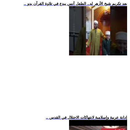
.. بعد تكريم شيخ الأزهر له.. الطفل أنس يبدع في تلاوة القرآن بدو
.. إدانة عربية وإسلامية لانتهاكات الاحتلال في القدس