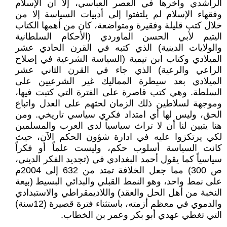
الراشدي وآخرها في العصر العباسي، إلا أن الإسلام
وفقهاء الإسلام لم يلتفتوا إلى أدبيات السياسة إلا من
خلال كتب قليلة وفقيرة ومتواضعة، كان من أهمها الكتاب
اليتيم لأبي الحسن الماوردي (الأحكام السلطانية
والولايات الدينية) الذي كتبه في القرن الحادي عشر
الميلادي وكتاب ابن تيمية (السياسة الشرعية في إصلاح
الراعي والرعية) الذي جاء في القرن الثاني عشر
الميلادي بعد سيطرة المماليك غير الشرعيين على
السلطة. وهي كتب قاصرة على الفترة التي كتبت فيها،
وموجهة لسلاطين ذلك الزمان لحثهم على العدل واتباع
الحق، وليس لها أي امتداد فكري سياسي تاريخي. ومن
هنا يتبين لنا أن لا تراث سياسياً لدى العرب والمسلمين
لكي يرتكزوا عليه في ادارة شؤون الحكم الآن، حيث
كانت السياسة أسلوب حكم، وليست علماً أو فكراً
سياسياً كما يقول أحمد البغدادي في (تجديد الفكر الديني،
ص 300) مما جعل الخلافة تمتد من 632 إلى 2004م
على نمط واحد، وهو النمط القبلي والبدائي البسيط (بيعة
النخبة من أهل الحل والعقد) واللاديمقراطي والاستبدادي
والدموي في معظم أزمته، باستثناء فترة قصيرة (12سنة)
التي تغطي عهدي أبو بكر وعمر بن الخطاب.