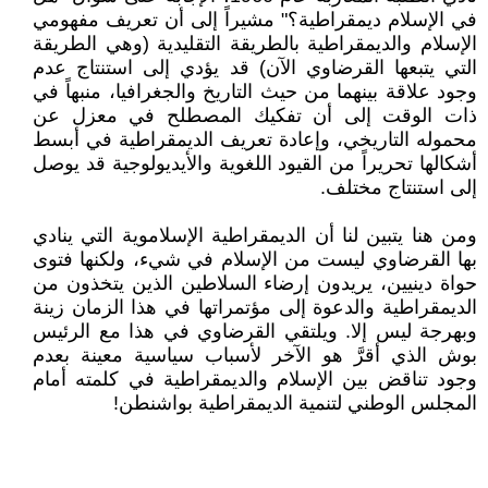
في الإسلام ديمقراطية؟" مشيراً إلى أن تعريف مفهومي
الإسلام والديمقراطية بالطريقة التقليدية (وهي الطريقة
التي يتبعها القرضاوي الآن) قد يؤدي إلى استنتاج عدم
وجود علاقة بينهما من حيث التاريخ والجغرافيا، منبهاً في
ذات الوقت إلى أن تفكيك المصطلح في معزل عن
محموله التاريخي، وإعادة تعريف الديمقراطية في أبسط
أشكالها تحريراً من القيود اللغوية والأيديولوجية قد يوصل
إلى استنتاج مختلف.
ومن هنا يتبين لنا أن الديمقراطية الإسلاموية التي ينادي
بها القرضاوي ليست من الإسلام في شيء، ولكنها فتوى
حواة دينيين، يريدون إرضاء السلاطين الذين يتخذون من
الديمقراطية والدعوة إلى مؤتمراتها في هذا الزمان زينة
وبهرجة ليس إلا. ويلتقي القرضاوي في هذا مع الرئيس
بوش الذي أقرَّ هو الآخر لأسباب سياسية معينة بعدم
وجود تناقض بين الإسلام والديمقراطية في كلمته أمام
المجلس الوطني لتنمية الديمقراطية بواشنطن!