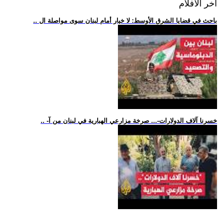
اخر الافلام
.. باحث في قضايا الشرق الأوسط: لا خيار أمام لبنان سوى مواصلة ال
.. -خسرنا آلاف الدولارات-... صرخة مزارعي الهبارية في لبنان من آ