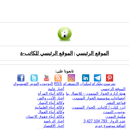
الموقع الرئيسي
الموقع الرئيسي للكاتب-ة
|
تابعونا على:
بنترست
تيلكرام
لينكدإن
الانستغرام
RSS
اليوتيوب
التويتر
الفيسبوك
الموقع الرئيسي
أخبار عامة
هيئة ادارة الحوار المتمدن - للإتصال بنا
وكالة أنباء المرأة
إحصائيات مؤسسة الحوار المتمدن
اخبار الأدب والفن
قواعد النشر
وكالة أنباء اليسار
ابرز كتاب / كاتبات الحوار المتمدن
وكالة أنباء العلمانية
يوتيوب التمدن
وكالة أنباء العمال
مكتبة التمدن
وكالة أنباء حقوق الإنسان
عدد الزوار: 3,427,104,793
اخبار الرياضة
اضافة موضوع جديد
اخبار الاقتصاد