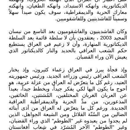
الديكتاتورية، وانهكه الاستبداد، وانهكه الطغيان، وانهكته
معارك الحرية والديمقراطية، سوف يكون صيداً سهلاً
وسميناًً للفاشدينيين وللفاشقوميين.
وكان الفاشدينيون والفاشقوميون بعد التاسع من نيسان
المجيد 2003 ، يعتقدون بأن لا سلطة قائمة بعد السلطة
الديكتاتورية المنهارة، وأن لا زعيم في العراق يستطيع
حكم الشعب العراقي بالحديد والنار كالديكتاتور الذي
يعيش الآن وراء القضبان.
وإذ فجأة يبرز في العراق زعماء كثيرون، وإذ يختار
الشعب العراقي رئيس وزراءه الجديد، ورئيس جمهوريته
العتيد، رغم كل ما يتعرّض له العراق من عزلة عربية، هو
أحوج ما يكون اليها لكي يفكر جيداً، ويخطط جيداً، بعيداً
عن العربان الغربان المختلفين، المُشتتين، الخائفين،
المذعورين، من مدِّ الحرية والديمقراطية العراقية
الجديدة. ورغم كل ما يتعرّض له العراق من أذى أبنائه
الضالين من السُنّة القلائل ومن الشيعة الجواهل، الذين
لم يجدوا من يعبدوه غير "الطوطم" الذي وراء القضبان،
وغير "الطوطم" الآخر المُشرّد في شِعاب أفغانستان