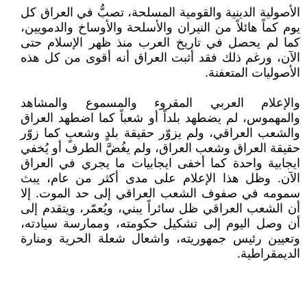
الأصولية الدينية والقومية المسلحة، تصبُّ في العراق كل
يوم كماً هائلاً من النيران والأسلحة والأوساخ والدمويين،
كما لم يحصل في تاريخ العرب منذ ظهر الإسلام حتى
الآن، ورغم ذلك فقد أثبت العراق أنه أقوى من كل هذه
الأصوليات المتعفنة.
والإعلام العربي المقروء والمسموع والمشاهد
والمهموس، لم يضطهد بلداً أو شعباً كما اضطهد العراق
والشعب العراقي، ولم يزوّر حقيقة بلدٍ وشعبٍ كما زوّر
حقيقة العراق وشعب العراق، ولم يغُضَّ الطرف أو يُخفي
ايجابية واحدة كما أخفى ايجابيات ما يجري في العراق
الآن. وظل هذا الإعلام على مدى أكثر من عام، يبث
سمومه في صفوف الشعب العراقي إلى حد الموت. إلا
أن الشعب العراقي ظل سائراً يبني، ويُعمّر، ويتقدم إلى
أن وصل اليوم إلى تشكيل حكومته، وممارسة سيادته،
وتعيين رئيس جمهوريته، واشعال شعلة الحرية ومنارة
الديمقراطية.