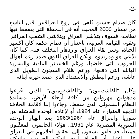
-2-
كان صدام حسين يُلقي في روع العراقيين قبل التاسع
من نيسان 2003 المجيد، أنه في اللحظة التي يسقط فيها
نظامه، فسوف يتلاشى العراق ويتلاشى الشعب العراقي
وتقوم القيامة العربية، باعتبار أن نظام حكمه كان اكسير
الحياة، وسر بقاء العراق وازدهار التخلف فيه، كما كان
يدّعي هو ومريدوه. ولكن العراق القوي صمد رغم أهوال
الحروب التي خاضها، ورغم الخسائر المادية والبشرية
الهائلة التي دفعها، ورغم ظلام السجون الطويل الذي
عاشه، ورغم البطش والاستبداد الذي حصد خيرة ابنائه.
وكان "الفاشدينيون" و"الفاشقوميون" الذين فَزعوا
مذهولين مهرولين من كافة أرجاء الأرض، لمساندة
النظام الشمولي الذي سقط، وجاءوا إما لاقامة الخلافة
الدينية المنهارة عام 1924، أو لإعادة الوحدة الفاشلة بين
سوريا والعراق عام 1963/1964 بعد انهيار الوحدة
السورية المصرية عام 1961.. هؤلاء الحالمون المغفّلون
جميعاً، قد جاءوا يسعون إلى تحقيق احلامهم في العراق
على اعتبار أن العراق الذي انهكته الحروب، وانهكته