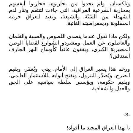
وباكستان. ولم يجدوا من يحاربوه، فحاربوا أنفسهم
بمحاربة الشرعية العراقية، التي جاءت لتنتقم وتثأر لدم
الشهداء من السُنّة والشيعة، وتعيد للعراق حريته
المسلوبة وديمقراطيته الغائبة.
ولكن ماذا نقول عندما يتصدى اللصوص والصبية والغلمان
والعاطلون عن العمل ومشردو الشوارع لقضايا الوطن
المصيرية الكبرى، ويقفون عائقاً كأوساخ النهر الجارف
المتدفق؟
ورغم هذا يسير العراق إلى الأمام. يبني، ويُعمّر، ويقيم
الصرح، ويُصدّر البترول، ويفتح أبوابه لللاستثمار العالمي،
ويقيم حكومة، ويؤسس سلطة سياسية على الحق
والعدل والشفافية.
-3-
يا لهذا العراق المجيد ما أقواه!