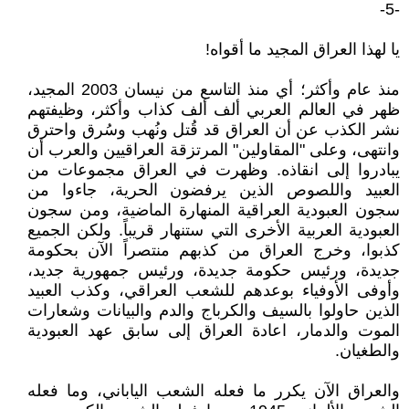
-5-
يا لهذا العراق المجيد ما أقواه!
منذ عام وأكثر؛ أي منذ التاسع من نيسان 2003 المجيد،
ظهر في العالم العربي ألف ألف كذاب وأكثر، وظيفتهم
نشر الكذب عن أن العراق قد قُتل ونُهب وسُرق واحترق
وانتهى، وعلى "المقاولين" المرتزقة العراقيين والعرب أن
يبادروا إلى انقاذه. وظهرت في العراق مجموعات من
العبيد واللصوص الذين يرفضون الحرية، جاءوا من
سجون العبودية العراقية المنهارة الماضية، ومن سجون
العبودية العربية الأخرى التي ستنهار قريباً. ولكن الجميع
كذبوا، وخرج العراق من كذبهم منتصراً الآن بحكومة
جديدة، ورئيس حكومة جديدة، ورئيس جمهورية جديد،
وأوفى الأوفياء بوعدهم للشعب العراقي، وكذب العبيد
الذين حاولوا بالسيف والكرباج والدم والبيانات وشعارات
الموت والدمار، اعادة العراق إلى سابق عهد العبودية
والطغيان.
والعراق الآن يكرر ما فعله الشعب الياباني، وما فعله