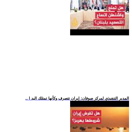
.. المدير التنفيذي لمركز صوفان: إيران تتصرف وكأنها تمتلك اليد ا