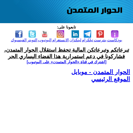
تابعونا على:
بودكاست
بنترست
تيلكرام
لينكدإن
الانستغرام
اليوتيوب
التويتر
الفيسبوك
تبرعاتكم وتبرعاتكن المالية تحفظ استقلال الحوار المتمدن،
فشاركونا في دعم استمرارية هذا الفضاء اليساري الحر
[اشترك في قناة ‫«الحوار المتمدن» على اليوتيوب]
الحوار المتمدن - موبايل
الموقع الرئيسي