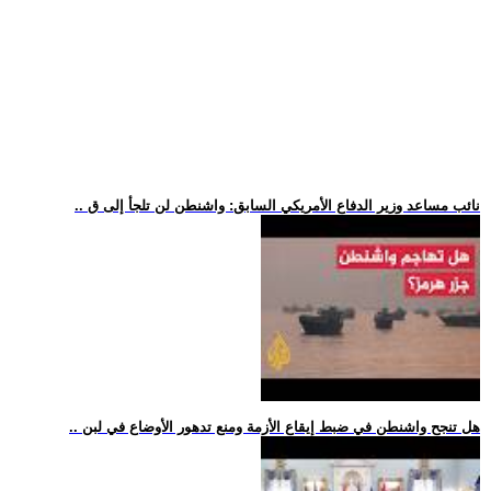
.. نائب مساعد وزير الدفاع الأمريكي السابق: واشنطن لن تلجأ إلى ق
.. هل تنجح واشنطن في ضبط إيقاع الأزمة ومنع تدهور الأوضاع في لبن