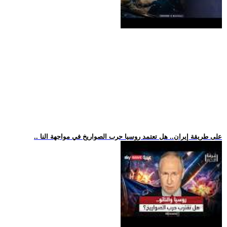
.. على طريقة إيران.. هل تعتمد روسيا حرب الصواريخ في مواجهة النا