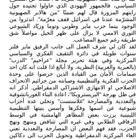
السياسي، فالجمهور اليهودي الذي حاولوا تجنيده حول
رايتهم المزورة قال لهم ضمنًا "من هالابر الصهيونية
المشرّمة عندنا في اسرائيل قفف معرّمة". اندثروا من
الوجود بينما حزب ماير وطوبي وتوما وزيّاد الشيوعي
الثوري الاممي لا يزال على ظهر الخيل مواصلاً شق
طريقه رغم جميع المصاعب.
لقد كان لي شرف العمل الى جانب الرفيق ماير فلنر
سنوات طويلة في دائرة التثقيف الفكري والسياسي
المركزية وفي هيئة تحرير مجلة "عراخيم" "الدرب"
(بالعبرية والعربية) النظرية، ولا أبالغ اذا قلت انه كان احد
صمامات الأمان من القيادة الذين حرصوا على وحدة
الحزب الفكرية والتنظيمية وصيانته من جراثيم الانحراف
الاصلاحي او الانتهازي الاشتراكي الدمقراطي. أذكر انه
في ظل بهرجة "البريسترويكا"، اعادة البناء الغورباتشوفية
والتعددية والمصارحة "غلاسنست" وتخلي عدة أحزاب
شيوعية عن اسمها وفكرها وأسس بنيتها التنظيمية
اللينينية برزت بعض المظاهر الهامشية في الوسط
الرفاقي الطلابي وفي غيره التي تتناقض ومنهج ونهج
الحزب، فقد فهم البعض ان المصارحة والتعددية تعني
الغاء المركزية الدمقراطية وتحويل الحزب الى دكاكين