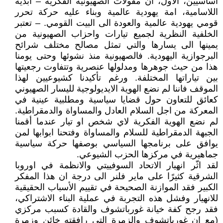
أساسيين، الاول، ان مقولات الصهيونية الفكرية – أبدية
اللاسامية، امة يهودية عالمية وبناء عليه حركة تحرر
قومي يهودية عالمية والعودة الى البيت القومي. – تعتبر
الخلفية النظرية لجميع تيارات واحزاب الصهيونية من
يمينها الى يسارها والتي تمثل مصالح مختلف شرائح
البرجوازية اليهودية. فالصهيونية منذ نشوئها وحتى يومنا
هذا من حيث جوهرها ومدلولها عنصرية وتتفاوت رجعيتها
بين تياراتها المختلفة. ورغم تأكيدنا كشيوعيين لهذا
الموقف فاننا لم نضع الهوية الايديولوجية لليسار الصهيوني
كعائق للتعاون حول قضايا سياسية ومطلبية عينية في
المعركة من اجل السلام العادل والمساواة والدمقراطية.
لم نضع الهوية الفكرية لاي شخص او تيار عندما أقمنا
الجبهة الدمقراطية للسلام والمساواة وفتحنا ابوابها لمن
يوافق على برنامجها السياسي بوصفها حركة سياسية
جماهيرية في مركزها الحزب الشيوعي.
لقد اثّر انهيار الاتحاد السوفييتي والانظمة في اوروبا
الشرقية كثيرًا على ماير فلنر الى درجة ان هذا المفكر
الكبير فقد الموازنة الصحيحة في تقييم الأسباب الحقيقية
للانهيار وفشل هذه التجربة في عملية البناء الاشتراكي،
فقد رجح كفة خيانة غورباتشوف والقادة كسبب مركزي
(مع ان غورباتشوف والزمرة التي رافقته خائن وزمرة