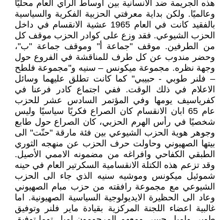
هذه الجريمة ضد الانسانية بين اوساط الرأي العام محليًا
وعالميًا. ولكن بداية معرفتي الحزبية الفكرية والسياسية
بالفقيد كانت في العام 1965 عشية الانقسام في داخل
الحزب الشيوعي. فقد وزع على كوادر الحزب موقف كل
من الطرفين. موقف "جماعة أ" وموقف جماعة "ب"،
وحضر مندوب عن كل طرف للمناقشة في الفروع حول
وجهة نظره. مجموعة ميكونس – سنيه و"مجموعة فلطح
– فلنر طوبي - حبيبي" كما كانت تطلق عليهما وسائل
الاعلام في ذلك الوقت. ففي اجتماع كادر فرعنا في
كفرياسيف يومها وفي المؤتمر السادس عشر للحزب
عام 65 ابان الانقسام كان الصراع فكريًا سياسيًا وليس
شخصيًا في رأس الهرم الحزبي، كان الصراع حول طابع
وجوهر هوية الحزب الشيوعي بين فئة مارقة "حنّت" الى
بيتها الصهيوني وحاولت حرف الحزب عن منهجه الثوري
الطبقي الكفاحي وافراغه من مضمونه الاممي الأصيل.
وقد تزعم هذه الكتلة الانقسامية السكرتير العام في حينه
شموئيل ميكونس وموشيه سنيه الذي جاء الى الحزب
الشيوعي مع مجموعة رافقته من حزب مبام الصهيوني
وعاد الى الحظيرة الايديولوجية السياسية الصهيونية. اما
غالبية اعضاء اللجنة المركزية بقيادة ماير فلنر وتوفيق
طوبي واميل حبيبي ومعهم المرحومون اميل توما توفيق