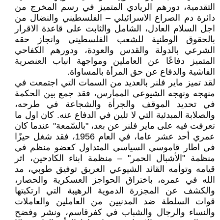
التقدمية، دورهم الريادي المتميز في رسم المخرج من
دائرة دم الصراع الاسرائيلي – الفلسطيني والنضال من
اجل السلام العادل، الشامل والثابت على قاعدة الاقرار
بالحقوق الوطنية للشعب الفلسطيني وانجاز حقه
الشرعي بالدولة والقدس والعودة، ودورهم الكفاحي
المتميز دفاعًا عن العاملين ومواجهة انياب العنصرية
الفاشية والدفاع عن حق المرأة بالمساواة.
لقد تميز ماير فلنر بالعديد من السمات التي اجتمعت في
منهجه ونهجه الشيوعي الممارس، فقد جمع بين الحكمة
في تحديد الموقف والجرأة والشجاعة في طرحه،
والصلابة المبدئية التي لا تلين في الدفاع عنه. كان اول ما
تعرفت فيه على ماير فلنر عن بعد، "بالسّمعة" عندما كان
عمري أحد عشر عاما، في العام 1956، فقد شغل حيزًا
في اطار قاموسي السياسي المتداول كعضو منظم في
منظمة "الأشبال الحمر" – منظمة ابناء الكادحين، اثر
قيامه وتوأمه القائد الشيوعي العريق توفيق طوبي، مد
الله في عمره، باختراق الحواجز العسكرية والحصار،
والكشف عن المجزرة الدموية الرهيبة التي ارتكبتها
قوات السلطة ضد المدنيين من العاملين والعاملات
والنساء والرجال والشباب في كفرقاسم، ونشر وفضح