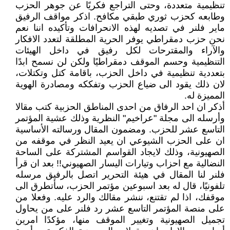
تنظيمية متعددة، وحتى التراجع فكريًا عن جوهر الحزب
وطابعه كحزب ثوري طبقي مكافح. اذكر مواقف الرفيق
ماير فلنر في تصديه لهذه الانحرافات وتأكيده اننا نعم
نحن حزب دمقراطي يوفر الحرية المطلقة لتعدد الافكار
والآراء والمقترحات لكل رفيق في داخل الهيئات
التنظيمية وحسم الموقف دمقراطيًا ولكن لن نسمح ابدًا
بتعددية تنظيمية في داخل الحزب، باقامة كتل وتكتلات،
لان ذلك يقود الى ضياع الحزب وتفككه ومصادرة الهوية
المميزة له.
أذكر ان احد الرفاق من احدى المناطق الحزبية كتب مقالا
وأرسله الى مجلة "عراخيم" النظرية وذلك عشية المؤتمر
التاسع عشر للحزب. ومضمون المقال ورسالته الأساسية
ان على الحزب الشيوعي ان يعيد النظر في موقفه من
الصهيونية، وذلك لايجاد القواسم المشتركة على الساحة
النضالية مع احزاب وتيارات اليسار الصهيوني!! بعد ان قرأ
فلنر لنا المقال في هيئة التحرير اتصل بالرفيق مرسله
تلفونيًا، قال له بعد اسبوعين مؤتمر الحزب، سأتطرق الى
موقفك، اذا لم تقتنع، ننشر مقالك والرد عليه. وفعلا من
على منصة المؤتمر التاسع عشر رد فلنر على من يحاول
تجميل الصهيونية وتغيير الموقف منها، مؤكدًا امرين