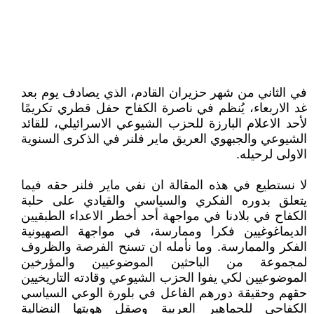
في الثاني من شهر حزيران القادم، الذي يصادف يوم بعد
غد الاربعاء، يُنظم في ناصرة الكفاح حفل قطري تكريمًا
لأحد الاعلام البارزة للحزب الشيوعي الاسرائيلي، للقائد
الشيوعي والجبهوي العريق ماير فلنر في الذكرى السنوية
الاولى لرحيله.
لا نستطيع في هذه المقالة ان نفي ماير فلنر حقه فيما
يتعلق بدوره الفكري والسياسي والقيادي على حلبة
الكفاح في بلادنا في مواجهة أحد أخطر الاعداء الطبقيين
الديماغوغيين فكرا وممارسة، في مواجهة الصهيونية
الفكر والممارسة. وما نأمله ان تسنح الفرصة والظروف
لمجموعة من الباحثين الموضوعيين والمؤرخين
الموضوعيين لكي يفوا الحزب الشيوعي وقادته التاريخيين
حقهم وحقيقة دورهم الفاعل في بلورة الوعي السياسي
الكفاحي للجماهير العربية وصقل هويتها النضالية