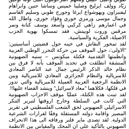
زيّاد وولف ايرليخ وصليبا خميس وساشا حنين وابراهام
ليفنبراون ويهوشواع ايرغا وجورج طوبي وسليم القاسم
وجمال موسى ورمزي خوري وفؤاد خوري، واطال الله
في اعمارهم زاهي كركبي وأسعد يوسف كنانة ونمر
مرقس وروت لوبيتش، فقد تمسكوا بهوية الحزب
الاصيلة، الفكرية والسياسية.
لقد تمحور النقاش في حينه حول قضيتين أساسيتين:
"الاولى:، حول الموقف من حركة التحرر الوطني العربية
وانظمتها التقدمية فكتلة ميكونس – سنيه الصهيونية
المنشقة انطلقت في تحديد الموقف بأنه لا فرق بين
نظام خالد الذكر الرئيس جمال عبد الناصر المعادي
للامبريالية والنظام الجزائري المعادي للامبريالية وبين
الانظمة الرجعية العربية العميلة للامبريالية والتي تدور
في فلكها، فكلاهما "معاد لاسرائيل" وينشد القضاء عليها!!
لقد تبنت هذه الكتلة، عمليًا موقف الاحزاب الصهيونية
التي كانت في السلطة وخارج اروقتها لتبرير التنكر
الاسرائيلي الصهيوني لحق الشعب الفلسطيني في تقرير
المصير واقامة دولته المستقلة وفقًا لقرارات الشرعية
الدولية. لقد تصدى ماير فلنر ورفاقه الى هذا الانحراف
الصهيوني بالتأكيد على ان المحك والمقياس بين الانظمة