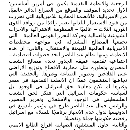
الرجعية والانظمة التقدمية يكمن في أمرين أساسيين:
الاول تحديد الموقف والموقع من الصراع الدائر عالميًا،
من الامبريالية، فالأنظمة المعادية للامبريالية التي تحررت
من قيود الاستعمار لبلدانها تعتبر رافدًا من روافد القوى
الثورية الثلاث – عالميًا – المنظومة الاشتراكية والاحزاب
الشيوعية والعمالية وحركة التحرر القومي العالمية – التي
تجمعها المصالح المشتركة في مواجهة مخططات
الامبريالية العالمية للهيمنة والاستغلال. والثاني: ان هذه
الانظمة، ومنها نظام عبد الناصر اتخذ خطوات اقتصادية –
اجتماعية تقدمية عميقة الجذور تخدم مصالح الشعب
المصري وتطوره مثل محاربة الاقطاع وتوزيع الاراضي
على الفلاحين وتطوير الصناعة وغيرها. والحقيقة التي
تجاهلها المنشقون عمدًا ان الانظمة التقدمية في مصر
وغيرها لم تكن معادية لحق اسرائيل في الوجود، بل
لسياسة حكومات اسرائيل التي تتنكر لحق الشعب
الفلسطيني في الوجود والاستقلال وتقرير المصير،
والرئيس جمال عبد الناصر طرح في مؤتمر باندونغ في
اندونيسيا لدول عدم الانحياز برنامجًا للسلام مع اسرائيل
رفضته حكومتها جملة وتفصيلا.
والثانية، حاول المنشقون الصهاينة افراغ الطابع الاممي