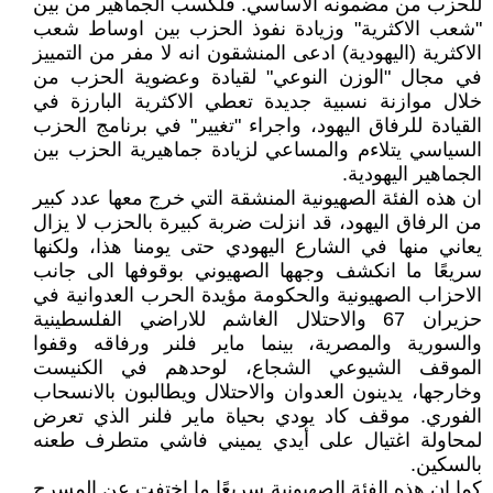
للحزب من مضمونه الأساسي. فلكسب الجماهير من بين
"شعب الاكثرية" وزيادة نفوذ الحزب بين اوساط شعب
الاكثرية (اليهودية) ادعى المنشقون انه لا مفر من التمييز
في مجال "الوزن النوعي" لقيادة وعضوية الحزب من
خلال موازنة نسبية جديدة تعطي الاكثرية البارزة في
القيادة للرفاق اليهود، واجراء "تغيير" في برنامج الحزب
السياسي يتلاءم والمساعي لزيادة جماهيرية الحزب بين
الجماهير اليهودية.
ان هذه الفئة الصهيونية المنشقة التي خرج معها عدد كبير
من الرفاق اليهود، قد انزلت ضربة كبيرة بالحزب لا يزال
يعاني منها في الشارع اليهودي حتى يومنا هذا، ولكنها
سريعًا ما انكشف وجهها الصهيوني بوقوفها الى جانب
الاحزاب الصهيونية والحكومة مؤيدة الحرب العدوانية في
حزيران 67 والاحتلال الغاشم للاراضي الفلسطينية
والسورية والمصرية، بينما ماير فلنر ورفاقه وقفوا
الموقف الشيوعي الشجاع، لوحدهم في الكنيست
وخارجها، يدينون العدوان والاحتلال ويطالبون بالانسحاب
الفوري. موقف كاد يودي بحياة ماير فلنر الذي تعرض
لمحاولة اغتيال على أيدي يميني فاشي متطرف طعنه
بالسكين.
كما ان هذه الفئة الصهيونية سريعًا ما اختفت عن المسرح