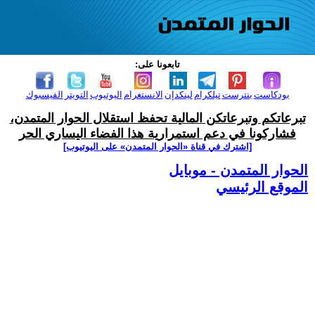
تابعونا على:
بودكاست
بنترست
تيلكرام
لينكدإن
الانستغرام
اليوتيوب
التويتر
الفيسبوك
تبرعاتكم وتبرعاتكن المالية تحفظ استقلال الحوار المتمدن،
فشاركونا في دعم استمرارية هذا الفضاء اليساري الحر
[اشترك في قناة ‫«الحوار المتمدن» على اليوتيوب]
الحوار المتمدن - موبايل
الموقع الرئيسي