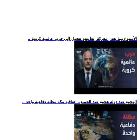
.. الأسبوع وما بعد | معركة إنفانتينو تتحول إلى حرب عالمية كروية
.. الهجوم ضد دولة هجوم ضد الجميع.. اتفاقية مكة مظلة دفاعية واحد