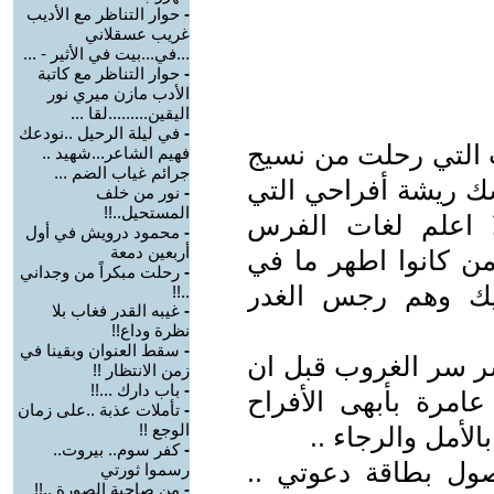
-
حوار التناظر مع الأديب
غريب عسقلاني
...في...بيت في الأثير - ...
-
حوار التناظر مع كاتبة
الأدب مازن ميري نور
اليقين.........لقا ...
-
في ليلة الرحيل ..نودعك
التي رحلت من نسيج
فهيم الشاعر...شهيد ..
جرائم غياب الضم ...
 ريشة أفراحي التي
-
نور من خلف
المستحيل..!!
ا اعلم لغات الفرس
-
محمود درويش في أول
أربعين دمعة
 كانوا اطهر ما في
-
رحلت مبكراً من وجداني
يك وهم رجس الغدر
..!!
-
غيبه القدر فغاب بلا
نظرة وداع!!
-
سقط العنوان وبقينا في
ر سر الغروب قبل ان
زمن الانتظار !!
-
باب دارك ...!!
مرة بأبهى الأفراح
-
تأملات عذبة ..على زمان
الوجع !!
لأمل والرجاء ..
-
كفر سوم.. بيروت..
ل بطاقة دعوتي ..
رسموا ثورتي
-
من صاحبة الصورة ..!!