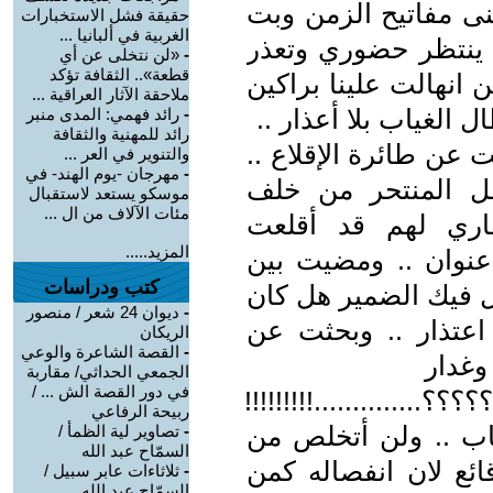
نى مفاتيح الزمن وبت
حقيقة فشل الاستخبارات
الغربية في ألبانيا ...
ينتظر حضوري وتعذر
-
«لن نتخلى عن أي
قطعة».. الثقافة تؤكد
نهالت علينا براكين
ملاحقة الآثار العراقية ...
لغياب بلا أعذار ..
-
رائد فهمي: المدى منبر
رائد للمهنية والثقافة
عن طائرة الإقلاع ..
والتنوير في العر ...
-
مهرجان -يوم الهند- في
ل المنتحر من خلف
موسكو يستعد لاستقبال
مئات الآلاف من ال ...
اري لهم قد أقلعت
المزيد.....
ا عنوان .. ومضيت بين
كتب ودراسات
أل فيك الضمير هل كان
-
ديوان 24 شعر / منصور
 اعتذار .. وبحثت عن
الريكان
-
القصة الشاعرة والوعي
وغدار
الجمعي الحداثي/ مقاربة
في دور القصة الش ... /
؟؟؟؟..............!!!!!!!!!!!!!......
ربيحة الرفاعي
اب .. ولن أتخلص من
-
تصاوير لية الظمأ /
السمّاح عبد الله
ئع لان انفصاله كمن
-
ثلاثاءات عابر سبيل /
السمّاح عبد الله