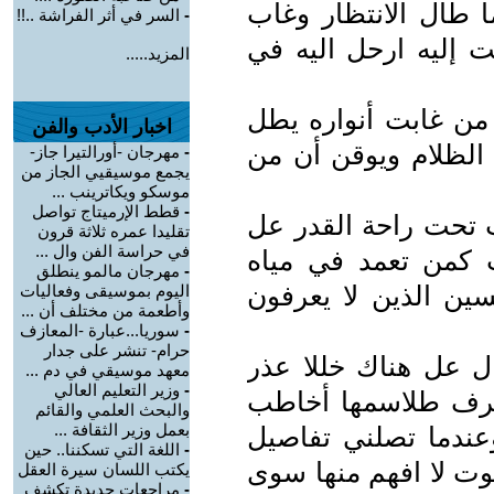
 طال الانتظار وغاب
-
السر في أثر الفراشة ..!!
ت إليه ارحل اليه في
المزيد.....
 من غابت أنواره يطل
اخبار الأدب والفن
 الظلام ويوقن أن من
-
مهرجان -أورالتيرا جاز-
يجمع موسيقيي الجاز من
موسكو ويكاترينب ...
-
قطط الإرميتاج تواصل
تحت راحة القدر عل
تقليدا عمره ثلاثة قرون
في حراسة الفن وال ...
 كمن تعمد في مياه
-
مهرجان مالمو ينطلق
ين الذين لا يعرفون
اليوم بموسيقى وفعاليات
وأطعمة من مختلف أن ...
-
سوريا...عبارة -المعازف
حرام- تنشر على جدار
ل عل هناك خللا عذر
معهد موسيقي في دم ...
-
وزير التعليم العالي
اعرف طلاسمها أخاطب
والبحث العلمي والقائم
بعمل وزير الثقافة ...
عندما تصلني تفاصيل
-
اللغة التي تسكننا.. حين
ت لا افهم منها سوى
يكتب اللسان سيرة العقل
-
مراجعات جديدة تكشف