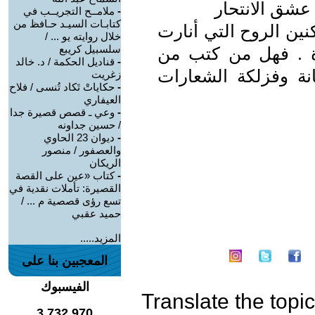
عشق الانتحار
-
ملامــح التجريــب في
كتابـات السيـد حـافظ من
ين الروح التي أنارت
خلال روايته يو ... /
سلسبيل كريبع
اة . فهل من كتب من
-
قناديل الحكمة / د. خالد
نة وفزلكة الشعارات
زغريت
-
حكاياتْ تَكاد تُنسى / فلاح
العيفاري
-
وعي ـ قصص قصيرة جدا
/ حسين جداونه
-
ديوان 23 الحاوي
والعصفور / منصور
الريكان
-
كتاب «عين على القصة
القصيرة: تأملات نقدية في
تسع رؤى قصصية م ... /
حميد عقبي
المزيد.....
المعجبين بنا على
الفيسبوك
Translate the topic
3,732,970