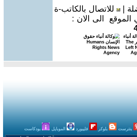
لة
|
للاتصال بالكاتب-ة
موقع الى الان :
بنترست
بلوكر
فليبورد
الموبايل
بودكاست