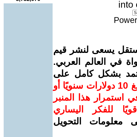
into
Power
ستقل يسعى لنشر قيم
واة في العالم العربي.
عتمد بشكل كامل على
ساهم/ي معنا! بدعمكم بمبلغ 10 دولارات سنويًا أو
 استمرار هذا المنبر
ويًا للفكر اليساري
ى معلومات التحويل