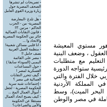
-
تصريحات لم تنشرها
الصحف المصرية حول
زيارة وزيرة القوي العامل
...
-
هل تلدغ -المعارضة
المصرية- من - الحزب
الحاكم - مرتين ؟!!
-
قانون النقابات العمالية
حائر بين الحكومة المصرية
والاتحاد وا ...
دهور مستوي المعيشة
-
انا قلبى مساكن شعبية!
-
منظمة العمل العربية
لعقول ، وضعف البنية
نصف حامل !!
-
مصر على القائمة
لتعليم مع متطلبات
البمبى (السوداء سابقا )
-
حول المساعدات
رئيسية ستواجه الدورة
العسكرية لمصر !
بي خلال الفترة والتي
-
گيف تتحرر النقابات
العمالية فى مصر ؟
قد من 5 إلي12 إبريل 2009 في المملكة الأردنية
-
إجتماعات شبه سرية
للحكومة المصرية - لجعل
 البحر الميت)، وسط
- أموال العمال المح ...
-
كيف يصبح اتحاد العمال
عاملة في مصر والوطن
مستقلا عن الحكومة
والأمن والصراعات؟