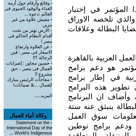
-
وقائع وأرقام حول أزمة
 المؤتمر في إختبار
الغذاء والوقود الحيوى فى
العالم :دعوة ...
الذي تلخصه الاوراق
-
مفيش علاوة من غير
بنزين
ايا البطالة وعلاقات
-
الارض تهتز من تحت
أقدام النظام الحاكم فى
مصر !
-
عن العلاوة وارتفاع
الاسعار فى مصر : فين
عمل العربية بالقاهرة
الرجالة ؟!!
-
حسين مجاور : إضرابات
ؤتمر هو دعم برامج
العمال فى مصر .. حق
مشروع !!
ربية في إطار برامج
-
مفاجآت الرئيس مبارك
للعمال .. بلا ضمانات!
تطوير هذه البرامج
 وأضاف ان البرنامج
المزيد.....
بطالة ينبثق عنه ستة
علومات سوق العمل
وكالة أنباء العمال
Statement on the
-
 ودعم برامج توطين
International Day of the
World’s Indigenous ...
لمتنقلة المتعاقدة