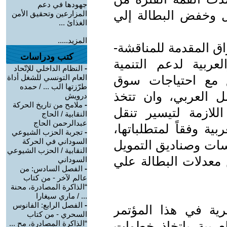
جهودها في دعم
 للتشغيل وخفض البطالة إلي
المزارعين وتحقيق الأمن
الغذائ ...
المزيد.....
اق المقدمة للمناقشة-
كتب ودراسات
عربية لدعم التنمية
-
النظام الداخلي للإتّحاد
ق مع احتياجات سوق
العام التونسي للشغل أداة
طرّزتها الب ... / حمده
مل العربي، وان تتخذ
درويش
-
ملامح من تاريخ الحركة
للازمة لتيسير تنقل
النقابية / الحاج
عبدالرحمن الحاج
بية وفقاً لمتطلباتها،
-
تجربة الحزب الشيوعي
السوداني في الحركة
ات وصناديق التمويل
النقابية / الحزب الشيوعي
 معدلات البطالة علي
السوداني
-
الفصل السادس: من
عالم لآخر - من كتاب
“الذاكرة المصادرة، محنة
... / ماري سيغارا
-
الفصل الرابع: الفانوس
ية في هذا المؤتمر
السحري - من كتاب
ربية باتخاذ خطوات
“الذاكرة المصادرة، مح ...