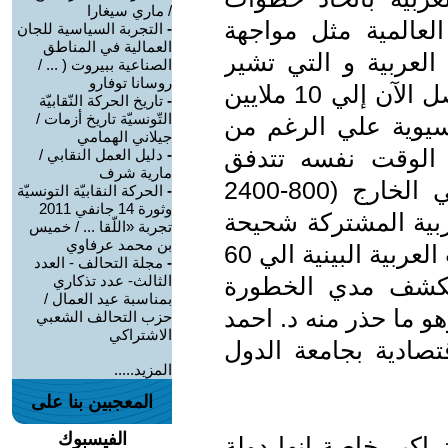
/ ماري سيغارا
العالمية مثل مواجهة
-
التجربة السياسية للجان
العمالية في المناطق
 العربية و التي تشير
الصناعية ببيروت ( ... /
روسانا توفارو
تقارير منظمات العمل العربية أنها تصل الآن إلي 10 ملايين
-
تاريخ الحركة النّقابيّة
التّونسيّة تاريخ أزمات /
يوية علي الرغم من
جيلاني الهمامي
 الوقت نفسه تتدفق
-
دليل العمل النقابي /
مارية شرف
رؤوس الاموال العربية للاستثمار في الخارج (800-2400
-
الحركة النقابيّة التونسيّة
وثورة 14 جانفي 2011
عربية المشتركة شحيحة
تجربة «اللّقا ... / خميس
بن محمد عرفاوي
للغاية حيث تصل معدلات الاستثمارات العربية البينية الي 60
-
مجلة التحالف - العدد
 يكشف مدي الخطورة
الثالث- عدد تذكاري
بمناسبة عيد العمال /
و ما حذر منه د. احمد
حزب التحالف الشعبي
الاشتراكي
صادية بجامعة الدول
المزيد.....
المعجبين بنا على
الفيسبوك
اكبر خاصة إنها دولة