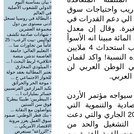
-
بيان بمناسبة اليوم
تدريب واحتياجات سوق
الدولي للشعوب الأصلية
في العالم
 الي دعم القدرات في
-
البطالة في روسيا تسجل
أدنى مستوى بين دول
يرة. وقال إن معدل
مجموعة العشرين
-
شهادات صادمة تكشف
ي الوطن العربي بلغ 14 في المائة مبينا انه الأسوأ
كواليس -بيت الرعب-: 25
عاماً من تجاوزات سا ...
بين جميع مناطق العالم والامر يتطلب استحداث 4 ملايين
-
التعليم العالي: جامعة
ه النسبة! واكد لقمان
العاصمة تدشن منصة
«تلاقي» لربط البحث ا ...
ي الوطن العربي لن
-
الميلودي المخارق
بعتبر المطالبة بعقد جولة
العربي.
للحوار الاجتماعي خ ...
-
موجة الحر والحرائق
تكبد المزارعين الفرنسيين
سيواجه مؤتمر الأردن
خسائر بمليارات ا ...
-
البيطريين: طبيبًا بيطريًا
ادية والتنموية التي
فوق سن الستين
يتواصلون مع النقابة ...
عقدت في الكويت في بداية عام 2009 الجاري والتي دعت
-
بنك قطر الوطني: صمود
سوق العمل يعزز مرونة
م التشغيل والحد من
الاقتصاد الأمريكي ...
-
“الزراعة” تستعرض
مدت القمة الفترة من