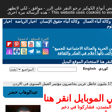
 أنواع الكوكيز نرجو النقر على الزر - موافق - لكي لاتظهر
This website uses cookies to ensure you ge
وكالة أنباء العمال
-
وكالة أنباء حقوق الإنسان
-
اخبار الرياضة
-
اخبار
لوم
التبرع للموقع - ادعمونا
حرية والعدالة الاجتماعية للجميع
"
تى نالها أعلام في الفكر والثقافة
قر هنا لاستخدام الموقع البديل
كوردي
English
عبدالوهاب خضر
لموبايل انقر هنا
 المتمدن، فشاركونا في دعم