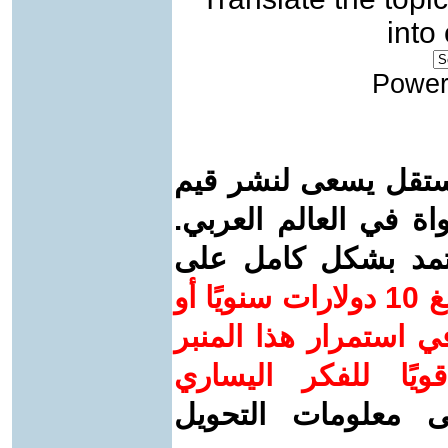
into
Power
ستقل يسعى لنشر قيم
واة في العالم العربي.
عتمد بشكل كامل على
ساهم/ي معنا! بدعمكم بمبلغ 10 دولارات سنويًا أو
 استمرار هذا المنبر
ويًا للفكر اليساري
ى معلومات التحويل