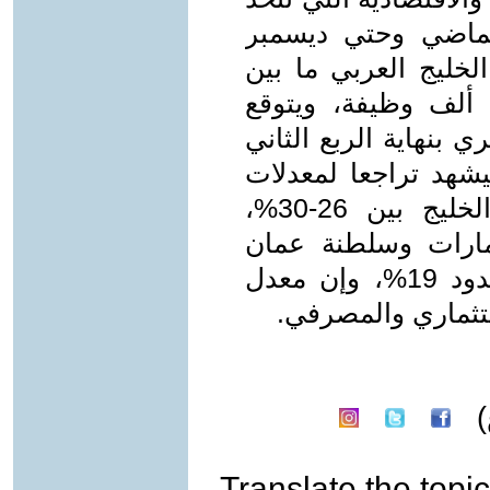
لماضي وحتي ديسمبر
لخليج العربي ما بين
عمالة متدنية وإدارة رفيعة نحو 30 ألف وظيفة، ويتوقع
 وظيفة أخري بنهاية الربع الثاني
20، وقال إن العام 2009 سيشهد تراجعا لمعدلات
توظيف العمالة الوافدة في دول الخليج بين 26-30%،
مارات وسلطنة عمان
والبحرين بين المواطنين سيكون بحدود 19%، وإن معدل
ستثماري والمصرفي.
Translate the topic