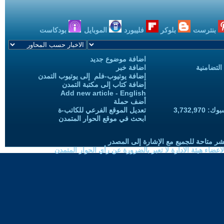
بنترست
بلوكر
فليبورد
الموبايل
بودكاست
اضافة موضوع جديد
التضامنية
اضافة خبر
إضافة يوتيوب-فلم إلى يوتيوب التمدن
إضافة كتاب إلى مكتبة التمدن
Add new article - English
أضف حملة
3,732,97
تعديل الموقع الفرعي للكاتب-ة
ابحث في موقع الحوار المتمدن
شر متاحة للجميع مع الإشارة إلى المصدر
ضاء هيئة الادارة لا تعبر بالضرورة عن رأي الحوار المتمدن