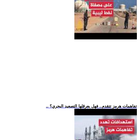
.. تفاهمات هرمز تتقدم.. فهل يعرقلها التصعيد البحري؟