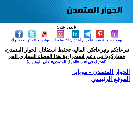
تابعونا على:
بودكاست
بنترست
تيلكرام
لينكدإن
الانستغرام
اليوتيوب
التويتر
الفيسبوك
تبرعاتكم وتبرعاتكن المالية تحفظ استقلال الحوار المتمدن،
فشاركونا في دعم استمرارية هذا الفضاء اليساري الحر
[اشترك في قناة ‫«الحوار المتمدن» على اليوتيوب]
الحوار المتمدن - موبايل
الموقع الرئيسي