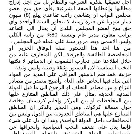
اجل تعميقها لفكرة الشرعية والنظام بل من اجل إدراج
مطالبها وإعطائها الصفة الشرعية ,فأي حق يبيح لعضو
مجلس النواب ان يتقاضى راتب تقاعدي يبلغ (8) مليون
دينار شهريا عن فترة زمنية لا تتجاوز السنة الواحدة وأي
حق يبيح لعضو المجلس البلدي ان يحال الى التقاعد
براتب معاون مدير عام وبنسبة 80% من راتبه الكلي
وليس الاسمي وبعد مرور سنة على عمله في المجلس .
من هنا اخذ هذا الدستور صفة الوفاق الحزبي او
المحاصصة الطائفية والعرقية ,لكن المتعارف عليه من
خلال اطلاعنا على تجارب الشعوب ان الدساتير لا تكتبها
النخب السياسية لان الدستور وثيقة وطنية وليس وثيقة
حزبية ,فقد ضم الدستور العراقي على العديد من المواد
التي ساد فيها الخاص على العام وأصبح مصدر من مصادر
النزاع و من مصادر التخلف او الرجوع الى ما قبل الدولة
المدنية الحديثة ,مثال على ذلك المناطق المتنازع عليها
بين المحافظات او بين المركز وإقليم كردستان وخاصة
حول مسالة كركوك, ومن الجدير بالذكر ان المناطق
المتنازع عليها هي المناطق الحدودية بين الدول وليس بين
المحافظات داخل الدولة الواحدة, وهذا ان دل على شيء
فإنما يدل على ضعف النخب السياسية وانحرافها عن
مستلزمات الدولة الشرعية والنظام الديمقراطي