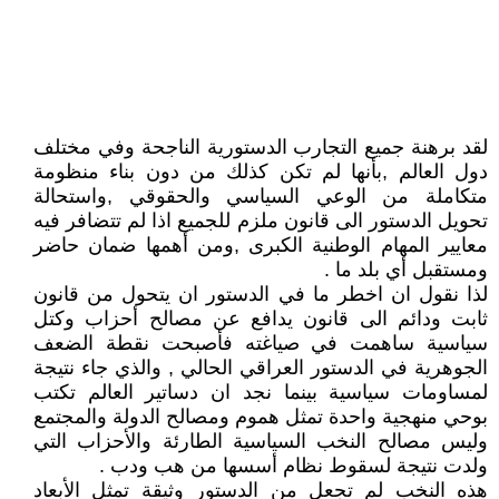
لقد برهنة جميع التجارب الدستورية الناجحة وفي مختلف
دول العالم ,بأنها لم تكن كذلك من دون بناء منظومة
متكاملة من الوعي السياسي والحقوقي ,واستحالة
تحويل الدستور الى قانون ملزم للجميع اذا لم تتضافر فيه
معايير المهام الوطنية الكبرى ,ومن أهمها ضمان حاضر
ومستقبل أي بلد ما .
لذا نقول ان اخطر ما في الدستور ان يتحول من قانون
ثابت ودائم الى قانون يدافع عن مصالح أحزاب وكتل
سياسية ساهمت في صياغته فأصبحت نقطة الضعف
الجوهرية في الدستور العراقي الحالي , والذي جاء نتيجة
لمساومات سياسية بينما نجد ان دساتير العالم تكتب
بوحي منهجية واحدة تمثل هموم ومصالح الدولة والمجتمع
وليس مصالح النخب السياسية الطارئة والأحزاب التي
ولدت نتيجة لسقوط نظام أسسها من هب ودب .
هذه النخب لم تجعل من الدستور وثيقة تمثل الأبعاد