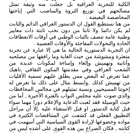
الكلية للتجربة العراقية بل جعلت منه وثيقة تمثل
مصالحهم في توزيع الثروة والمناصب التي إباحتها
المحاصصة البغيضة .
من هنا نستطيع القول ان الدستور العراقي الدائم والثابت
لم يكن دائما ولا ثابتا من دون نخب ثابتة ذات معايير
وطنية عامة تتصف بالثبات الوطني في أوقات الانعطافات
الحادة والتحولات المفاجئة والأوقات العصيبة .
ان التجربة الدستورية الحالية ما هي إلا عبارة عن تجربة
متعثرة ومشوشة من حيث الغاية وما رافقها من مصلحيه
وأنانية وتهميش وإلغاء وإساءة لمكونات عديدة من
الشعب العراقي وفي مقدمتها المكون الثقافي ,ناهيك
عما تعرض له البعض ممن يطلق عليهم تسمية الأقليات
من تهميش كذلك ,وابسط مثال على ذلك ما تعرض له
إخوتنا المسيحيين ونسبة تمثيلهم في مجالس المحافظات
والذي صوت عليه مجلس النواب بالفترة الأخيرة , أما من
حيث الوسيلة فقد لعبت الدعاية والإعلام دورا مهما سواء
قبل كتابة الدستور او قبل الاستفتاء عليه ,إلا أن مراحل
التطبيق الفعلي قد كشفت عن المتناقضات الكثيرة في
مواده وخضوعها لإرادة القوى السياسية التي أسهمت في
كتابته , فكان الصراع بين هذه القوى على أشده ليس من