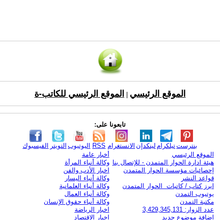
الموقع الرئيسي
الموقع الرئيسي للكاتب-ة
|
تابعونا على:
بنترست
تيلكرام
لينكدإن
الانستغرام
RSS
اليوتيوب
التويتر
الفيسبوك
الموقع الرئيسي
أخبار عامة
هيئة ادارة الحوار المتمدن - للإتصال بنا
وكالة أنباء المرأة
إحصائيات مؤسسة الحوار المتمدن
اخبار الأدب والفن
قواعد النشر
وكالة أنباء اليسار
ابرز كتاب / كاتبات الحوار المتمدن
وكالة أنباء العلمانية
يوتيوب التمدن
وكالة أنباء العمال
مكتبة التمدن
وكالة أنباء حقوق الإنسان
عدد الزوار: 3,429,345,131
اخبار الرياضة
اضافة موضوع جديد
اخبار الاقتصاد