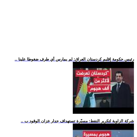
.. رئيس حكومة إقليم كردستان العراق: لم يمارس أي طرف ضغوطا علينا
.. شركة الزاوية لتكرير النفط: مسيّرة تستهداف جدار خزان الوقود ب