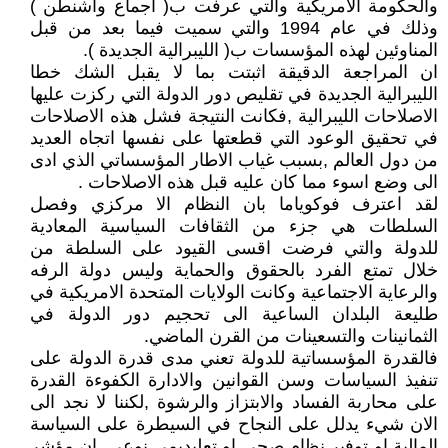
والحكومة الامريكية والتي عرفت ب( اجماع واشنطن )
وذلك في عام 1994 والتي سميت فيما بعد من قبل
المناوئين لهذه المؤسسات ب( الليبرالية الجديدة ).
ان المراجعة الدقيقة اثبتت بما لا يقبل الشك خطا
الليبرالية الجديدة في تقليص دور الدولة التي ركزت عليها
الاصلاحات الليبرالية ,فكانت النتيجة فشل هذه الاصلاحات
في تحقيق الوعود التي قطعتها على نفسها اتجاه العديد
من دول العالم ,بسبب غياب الاطار المؤسساتي الذي ادى
الى وضع اسوء مما كان عليه قبل هذه الاصلاحات .
لقد اعترف فوكوياما بان النظام الا مركزي وفصل
السلطات هي جزء من الثقافات السياسية المعادية
للدولة والتي فرضت اقسى القيود على السلطة من
خلال تمتع الفرد بالحقوق والحماية وليس دولة الرفه
والرعاية الاجتماعية وكانت الولايات المتحدة الامريكية في
طليعة البلدان الساعية الى تحجيم دور الدولة في
الثمانينات والتسعينات من القرن الماضي.
فالقدرة المؤسساتية للدولة تعني مدى قدرة الدولة على
تنفيذ السياسات وسن القوانين والادارة الكفوءة القدرة
على محاربة الفساد والابتزاز والرشوة ,لكننا لا نجد الى
الان شيء يدلل على النجاح في السيطرة على السياسة
المالية او توفير نظام صحي او تعلبديمي نوعي ,ان مؤشر