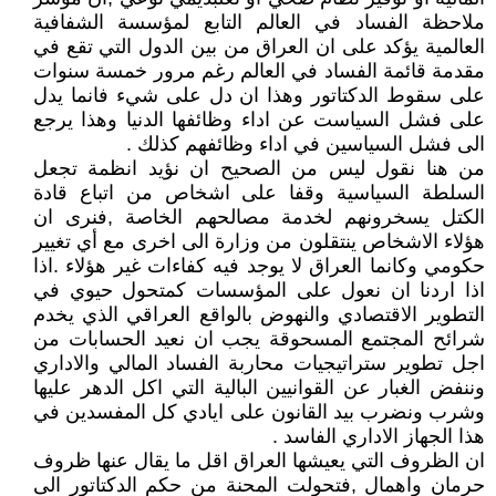
ملاحظة الفساد في العالم التابع لمؤسسة الشفافية
العالمية يؤكد على ان العراق من بين الدول التي تقع في
مقدمة قائمة الفساد في العالم رغم مرور خمسة سنوات
على سقوط الدكتاتور وهذا ان دل على شيء فانما يدل
على فشل السياست عن اداء وظائفها الدنيا وهذا يرجع
الى فشل السياسين في اداء وظائفهم كذلك .
من هنا نقول ليس من الصحيح ان نؤيد انظمة تجعل
السلطة السياسية وقفا على اشخاص من اتباع قادة
الكتل يسخرونهم لخدمة مصالحهم الخاصة ,فنرى ان
هؤلاء الاشخاص ينتقلون من وزارة الى اخرى مع أي تغيير
حكومي وكانما العراق لا يوجد فيه كفاءات غير هؤلاء .اذا
اذا اردنا ان نعول على المؤسسات كمتحول حيوي في
التطوير الاقتصادي والنهوض بالواقع العراقي الذي يخدم
شرائح المجتمع المسحوقة يجب ان نعيد الحسابات من
اجل تطوير ستراتيجيات محاربة الفساد المالي والاداري
وننفض الغبار عن القوانيين البالية التي اكل الدهر عليها
وشرب ونضرب بيد القانون على ايادي كل المفسدين في
هذا الجهاز الاداري الفاسد .
ان الظروف التي يعيشها العراق اقل ما يقال عنها ظروف
حرمان واهمال ,فتحولت المحنة من حكم الدكتاتور الى