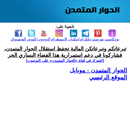
تابعونا على:
بودكاست
بنترست
تيلكرام
لينكدإن
الانستغرام
اليوتيوب
التويتر
الفيسبوك
تبرعاتكم وتبرعاتكن المالية تحفظ استقلال الحوار المتمدن،
فشاركونا في دعم استمرارية هذا الفضاء اليساري الحر
[اشترك في قناة ‫«الحوار المتمدن» على اليوتيوب]
الحوار المتمدن - موبايل
الموقع الرئيسي