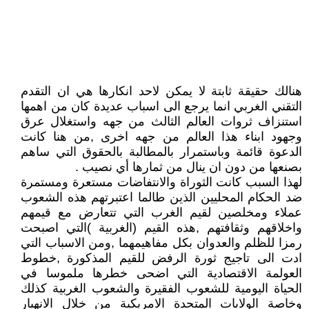
هنالك حقيقة ثابتة لا يمكن لاحد انكارها هي ان التقدم
التقني الغربي انما يرجع الى اسباب عديدة كان من اهمها
استنزاف ثروات العالم الثالث من جهه واستغلال عرق
وجهود ابناء هذا العالم من جهه اخرى ,من هنا كانت
الدعوة قائمة وباستمرار بالمطالبة بالحقوق التي ساهم
بصنعها من دون ان ينال من ثمارها أي نصيب .
لهذا السبب كانت الثوراة والانتفاضات مستعرة ومستمرة
ضد الحكام المحليين الذين طالما اعتبرتهم هذه الشعوب
عملاء ومخلصين لقيم الغرب التي تتعارض مع قيمهم
واخلاقهم وثقافتهم ,هذه القيم (الغربية )التي اصبحت
رمزا للظلم والعدوان بكل مفاهيمهما ,ومن الاسباب التي
ادت الى تاجيج ثورة الرفض للقيم المذكورة ,خطوط
العولمة الاقتصادية التي اضحى خطرها ملموسا في
الحياة اليومية للشعوب الفقيرة والشعوب الغربية كذلك
وخاصة الولايات المتحدة الامريكية من خلال الانهيار