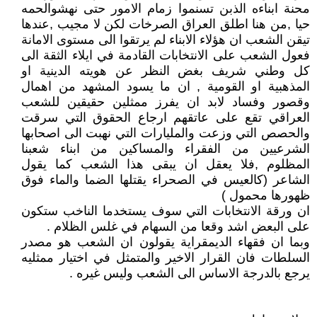
محنة ابناءه الذبن تسنموا زمام الامور حتى نهشوالحمه
حيا ,من هنا اطلق العراق الصرخات لكن لا مجيب ,عندها
تيقن الشعب ان هؤلاء الابناء لم يرتقوا الى مستوى الامانة
فعول الشعب على الانتخابات القادمة في ايلاء الثقة الى
كل وطني شريف بغض النظر عن هويته الدينية او
المذهبية او القومية , ان ما يسود المشهد من اهمال
وقصور وفساد لابد ان يفرز ممثلين حقيقين للشعب
العراقي تقع على عاتقهم ارجاع الحقوق التي سرقت
والحصص التي وزعت والمليارات التي نهبت الى اصحابها
الشرعيين من الفقراء والمساكين من ابناء شعبنا
المظلوم ,فلا يعقل ان يبقى هذا الشعب كما يقول
الشاعر (كالعيس في الصحراء يقتلها الضما والماء فوق
ظهورها محمول )
ان ورقة الانتخابات التي سوف يستخدما الناخب ستكون
على البعض اشد وقعا من السهام في غلس الظلام .
وبما ان فقهاء الديمقراية يقولون ان الشعب هو مصدر
السلطات فان القرار الاخير والمتمثل في اختيار ممثليه
يرجع بالدرجة الاساس الى الشعب وليس غيره .