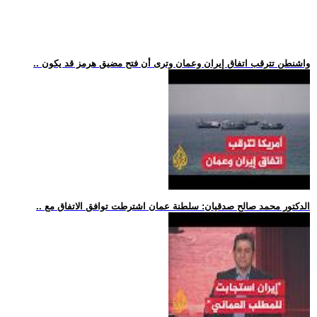
.. واشنطن تترقب اتفاق إيران وعمان وترى أن فتح مضيق هرمز قد يكون
.. الدكتور محمد صالح صدقيان: سلطنة عمان اشترطت توافق الاتفاق مع