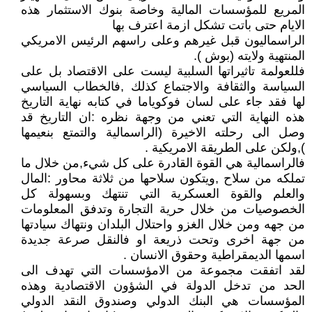
المريع للمؤسسات المالية وخاصة بنوك الاستثمار هذه
الايام حتى باتت تشكل ازمة اعترف بها
الراسماليون قبل غيرهم وعلى راسهم الرئيس الامريكي
المنتهية ولايته (بوش ).
فللعولمة تاثيراتها السلبية ليست على الاقتصاد بل على
السياسة والثقافة والاجتماع كذلك ,فالخطاب السياسي
لها فقد جاء على لسان فوكوياما في كتابه نهاية التاريخ
هذه النهاية التي تعني من وجهة نظره :ان التاريخ قد
وصل الى رحلته الاخيرة (الراسمالية والتمتع بنعيمها
),ولكن على الطريقة الامريكية .
فالراسمالية هي القوة القادرة على كل شيء,من خلال ما
تملكه من سلاح ,ويتكون سلاحها من ثلاثة محاور :المال
والعلم والقوة العسكرية التي تنتهك وبسهولة كل
الخصوصيات من خلال حرية التجارة وتدفق المعلومات
من جهه ومن خلال الغزو واحتلال البلدان ونتهاك سيادتها
من جهة اخرى وتحت ذريعة او فالنقل صرعة جديدة
اسمها الديمقراطية وحقوق الانسان .
لقد اتفقت مجموعة من الامؤسسات التي تهدف الى
الحد من تدخل الدولة في الشؤون الاقتصادية وهذه
المؤسسات هي البنك الدولي وصندوق النقد الدولي