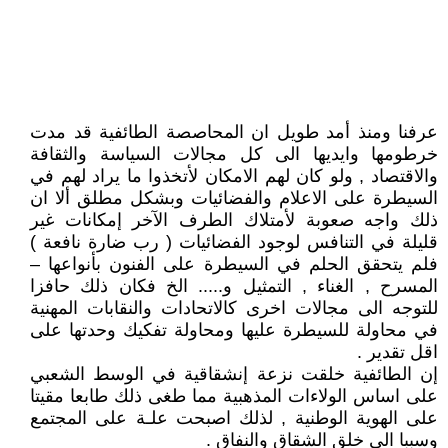
عرفنا ومنذ أمد طويل ان المحاصصة الطائفية قد مدت
خرطومها وايديها الى كل مجالات السياسة والثقافة
والاقتصاد , ولو كان لهم الامكان لأتخذوا ما يراد لهم في
السيطرة على الاعلام والفضائيات وبشكل مطلق ألا ان
ذلك واجه صعوبة لأمتلاك الطرف الآخر إمكانات غير
قليلة في التنافس لوجود الفضائيات ( رب ضارة نافعة )
فلم يتحقق الحلم في السيطرة على الفنون بأنواعها –
المسرح , الغناء , التمثيل و..... الخ فكان ذلك حافزا
للتوجه الى مجالات اخرى كالاتحادات والنقابات المهنية
في محاولة للسيطرة عليها ومحاولة تفكيك وحدتها على
اقل تقدير .
إن الطائفية خلقت نزعة إنشقاقية في الوسط الشعبي
على اساس الولاءات المذهبية مما طغى ذلك طابعا مقيتا
على الهوية الوطنية , لذلك اصبحت علـة على المجتمع
وسببا الى خلق الشقاق والنفاق .