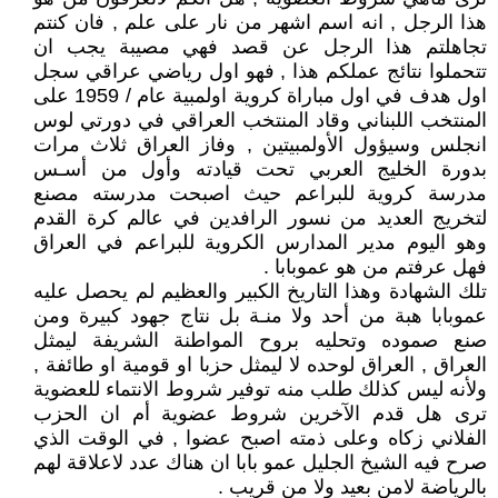
هذا الرجل , انه اسم اشهر من نار على علم , فان كنتم
تجاهلتم هذا الرجل عن قصد فهي مصيبة يجب ان
تتحملوا نتائج عملكم هذا , فهو اول رياضي عراقي سجل
اول هدف في اول مباراة كروية اولمبية عام / 1959 على
المنتخب اللبناني وقاد المنتخب العراقي في دورتي لوس
انجلس وسيؤول الأولمبيتين , وفاز العراق ثلاث مرات
بدورة الخليج العربي تحت قيادته وأول من أسـس
مدرسة كروية للبراعم حيث اصبحت مدرسته مصنع
لتخريج العديد من نسور الرافدين في عالم كرة القدم
وهو اليوم مدير المدارس الكروية للبراعم في العراق
فهل عرفتم من هو عموبابا .
تلك الشهادة وهذا التاريخ الكبير والعظيم لم يحصل عليه
عموبابا هبة من أحد ولا منـة بل نتاج جهود كبيرة ومن
صنع صموده وتحليه بروح المواطنة الشريفة ليمثل
العراق , العراق لوحده لا ليمثل حزبا او قومية او طائفة ,
ولأنه ليس كذلك طلب منه توفير شروط الانتماء للعضوية
ترى هل قدم الآخرين شروط عضوية أم ان الحزب
الفلاني زكاه وعلى ذمته اصبح عضوا , في الوقت الذي
صرح فيه الشيخ الجليل عمو بابا ان هناك عدد لاعلاقة لهم
بالرياضة لامن بعيد ولا من قريب .