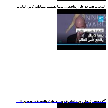
.. الضغوط تتصاعد على إنفانتينو... يويفا يتمسك بمقاطعة كأس العال
.. 10 آلاف متسابق ماراثون -القاهرة مهد الحضارة- بالفسطاط بحضور