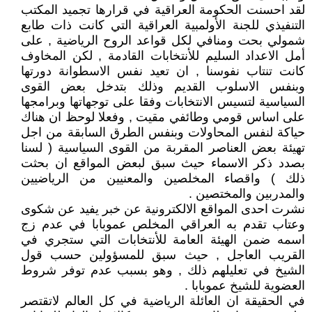
لقد احسنت الحكومة العراقية في قرارها تجميد المكتب
التنفيذي للجنة الأولمبية العراقية التي كانت ذات طابع
شمولي بحت ومنافي لكل قواعد الروح الرياضية , على
أمل الاعداد السليم للأنتخابات القادمة , لكن المخاوف
كانت تنتاب نفوسنا , ان تعيد نفس الاسطوانة دورتها
وبنفس الاسلوب القديم وذلك بتدخل بعض القوى
السياسية لتسيس الانتخابات وفقا على توجهاتها وبرامجها
على اساس قومي وطائفي مقيت , وفعلا لوحظ ان هناك
حياكة لنفس المحاولات وبنفس الطرق السابقة من اجل
تهيئة بعض العناصر المقربة من القوى السياسية ( لسنا
بصدد ذكر الاسماء حيث سبق لبعض المواقع ان بحثت
ذلك ) واقصاء المخلصين والمعنيين من الرياضيين
والمدربين والمختصين .
نشرت احدى المواقع الالكترونية عن خبر يفيد عن شكوى
وعتاب تقدم به العراقي المخلص عموبابا في عدم زج
اسمه ضمن الهيئة العامة للأنتخابات التي ستجري في
القريب العاجل , حيث سبق للمسؤولين حسب قول
الشيخ في تعليلهم ذلك , وهو بسبب عدم توفر شروط
العضوية للشيخ عموبابا .
في الحقيقة ان العائلة الرياضية في كل العالم لاتقتصر