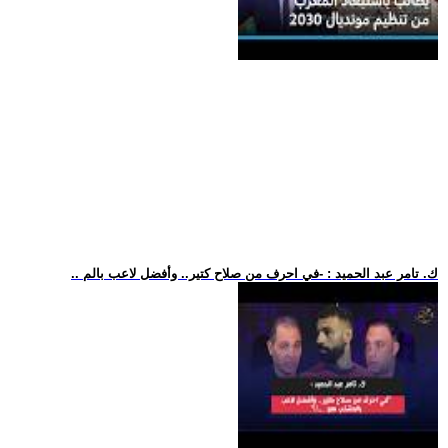
.. ك. تامر عبد الحميد : -في احرف من صلاح كتير.. وأفضل لاعب بالم