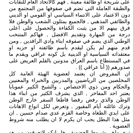
على شريحة او طائفة معينة , فهم كالاتحاد العام للنقابات
والطبقة العاملة التي تضم في صفوفها من المجتمع من
دون الاعتماد على الانتماء السياسي او القومي او الديني
والطائفي المذهبي , فالجميع يمثلون الشعب والوطن فلا
فرق بينهم الا من يثبت الكفاءة والحصول على اعلى
درجة من المهارة وتقديم الافضل , فهاكم المنتخب
الوطني الذي يضم في صفوفه ابناء وادي الرافدين , ومن
قدم منهم لم يكن ليقدم بأسم طائفته او حزبه او
معتقداته السياسية او الدينية بل كونه عراقي ويقدم ما
في المستطاع باسم العراق مدونين بالقلم العريض على
صدورهم (( أنا عراقي )) .
ان المفروض ان يعتمد لعضوية الهيئة العامة كل
المخلصين من الرياضيين والمدربين والخبراء والمعنيين
والحكام ومن ذوي الاختصاص , والشيخ الكبير عموبابا
يعتبر احد المفاخر , الذي يشرف الكثير من ابناء هذا
الوطن والذي رفض رفضا قاطعا السفر خارج الوطن
وترك عائلته أيام المقبور , وتعرض لكل انواع الاهانات
على ايدي الطغاة وخاصة القزم عدي صدام حسين , ان
مثل هذا البطل يجب ان يكرم لا ان يطلب منه شروط
العضوية .
ترى ماهي شروط العضوية , هل انكم لاتعرفون من هو