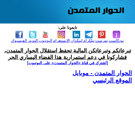
تابعونا على:
بودكاست
بنترست
تيلكرام
لينكدإن
الانستغرام
اليوتيوب
التويتر
الفيسبوك
تبرعاتكم وتبرعاتكن المالية تحفظ استقلال الحوار المتمدن،
فشاركونا في دعم استمرارية هذا الفضاء اليساري الحر
[اشترك في قناة ‫«الحوار المتمدن» على اليوتيوب]
الحوار المتمدن - موبايل
الموقع الرئيسي