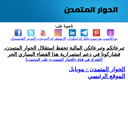
تابعونا على:
بودكاست
بنترست
تيلكرام
لينكدإن
الانستغرام
اليوتيوب
التويتر
الفيسبوك
تبرعاتكم وتبرعاتكن المالية تحفظ استقلال الحوار المتمدن،
فشاركونا في دعم استمرارية هذا الفضاء اليساري الحر
[اشترك في قناة ‫«الحوار المتمدن» على اليوتيوب]
الحوار المتمدن - موبايل
الموقع الرئيسي