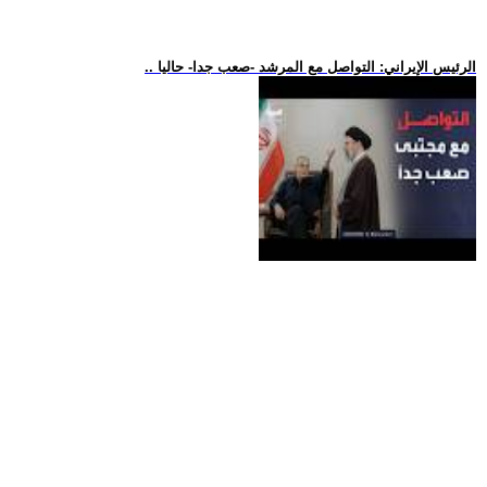
.. الرئيس الإيراني: التواصل مع المرشد -صعب جدا- حاليا