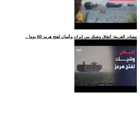
.. مصادر العربية: اتفاق وشيك بين إيران وعُمان لفتح هرمز 60 يوما