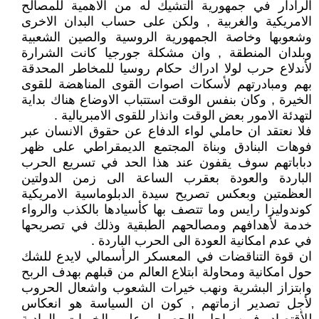
الرادار في جمهورية التشيك له من الاهمية للمصالح
الامريكية والغربية , ولكن على حساب البدان الاخرى
وشعوبها وخاصة الجمهورية الروسية والصين الشعبية
وبلدان المنطقة , وان مشكلة جورجيا كانت الشرارة
لأندلاع حرب لولا ادراك حكام روسيا للمخاطر المحدقة
بهم ومبادرتهم لأسكات اصوات القوى المناهضة للقوى
الخيرة , وكان بنفس الوقت استتباب الاوضاع هناك بداية
لتهدئة الامور بعض الوقت وانذار للقوى الامبريالية .
فلا نعتقد ان حاملي لواء الدفاع عن حقوق الانسان عبر
فوهات البنادق وبناة المجتمع الديمقراطي على ظهر
دباباتهم سوف يقفون عند هذا الحد في تسريع الحرب
الباردة والعودة بعقرب الساعة الى زمن الدولتين
العظمتين وبعكس تصريح سيدة الدبلوماسية الامريكية
كوندوليزا رايس وما تتصف بها كأسيادها بالكذب والرواء
خدمة لأهدافهم ومصالحهم الطبقية وذلك في تصريحها
في عدم امكانية العودة الى الحرب الباردة .
ان قوة التناقضات في المعسكر الرأسمالي لايدع للشك
حول امكانية ومحاولة ابتلاع العالم من قبلهم بهدف الربح
وابتزاز البشرية ونهب خيرات الشعوب واشعال الحروب
لأجل تصدير ازماتهم , كون ان السياسة هو انعكاس