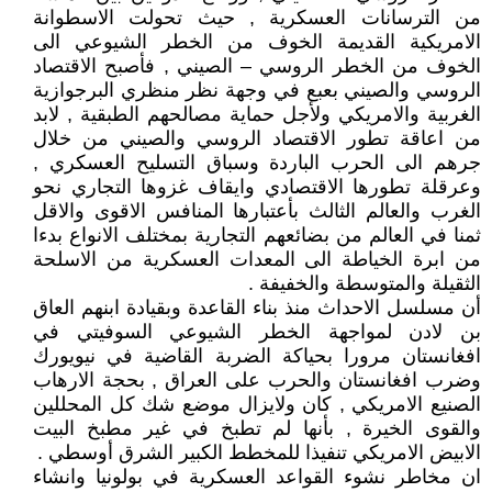
من الترسانات العسكرية , حيث تحولت الاسطوانة
الامريكية القديمة الخوف من الخطر الشيوعي الى
الخوف من الخطر الروسي – الصيني , فأصبح الاقتصاد
الروسي والصيني بعبع في وجهة نظر منظري البرجوازية
الغربية والامريكي ولأجل حماية مصالحهم الطبقية , لابد
من اعاقة تطور الاقتصاد الروسي والصيني من خلال
جرهم الى الحرب الباردة وسباق التسليح العسكري ,
وعرقلة تطورها الاقتصادي وايقاف غزوها التجاري نحو
الغرب والعالم الثالث بأعتبارها المنافس الاقوى والاقل
ثمنا في العالم من بضائعهم التجارية بمختلف الانواع بدءا
من ابرة الخياطة الى المعدات العسكرية من الاسلحة
الثقيلة والمتوسطة والخفيفة .
أن مسلسل الاحداث منذ بناء القاعدة وبقيادة ابنهم العاق
بن لادن لمواجهة الخطر الشيوعي السوفيتي في
افغانستان مرورا بحياكة الضربة القاضية في نيويورك
وضرب افغانستان والحرب على العراق , بحجة الارهاب
الصنيع الامريكي , كان ولايزال موضع شك كل المحللين
والقوى الخيرة , بأنها لم تطبخ في غير مطبخ البيت
الابيض الامريكي تنفيذا للمخطط الكبير الشرق أوسطي .
ان مخاطر نشوء القواعد العسكرية في بولونيا وانشاء