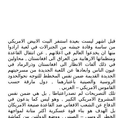
قبل اشهر ليست بعيدة استنفر البيت الابيض الامريكي
من ساسة وقادة جيشه من الجنرالات في لعبة ارادوا
منها ان يخدعوا العالم في اعلانهم , عن انتقال القاعدة
ومنظماتها الارهابية من العراق الى افغانستان , محاولين
في ذلك ألفات الانظار الى افغانستان وذرالرماد في
عيون الناس وابعادها عن اللعبة الجديدة من مسرحيتهم
الجديدة القديمة ضمن نفس المخطط للتوجه نحوالحدود
الروسية والصينية بأعتبارهما , دول مارقة حسب
القاموس الامريكي – الغربي .
تلك التصريحات لم تصدراعتباطا , بل هي ضمن نفس
المشروع الامريكي الكبير , وهو ليس كما يدعون في
الدفاع عن الشعب الافغاني ضد القاعدة صنيعة الامريكان
بل الهدف هو بناء قوة عسكرية اكثر متانة لمواجهة
الخطر الروسي – الصيني , ووضع الدولتين بين كماشة