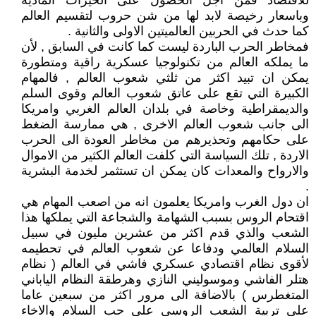
للأقتصاد فمن اجل الحصول على الخيرات المادية
وباسعار رخيصة لابد لها من شن حروب لتقسيم العالم
كما حدث في الحربين العالميتين الاولى والثانية .
فمخاطر الحرب الباردة ليست كما كانت في السابق , لأن
ما يملكه العالم من تكنولوجيا عسكرية راقية ومتطورة
يمكن ان تبيد اكثر من ثلثي شعوب العالم , فالمهام
الكبيرة التي تقع على عاتق شعوب العالم وقوى السلم
والديمقراطية وخاصة في بلدان العالم الغربي وامريكا
الى جانب شعوب العالم الاخرى , هي ممارسة الضغط
على حكامهم وتحذيرهم من مخاطر العودة الى الحرب
الاردة , تلك السياسة التي كلفت العالم الكثير من الاموال
والارواح والمعدات كان يمكن ان تستثمر لخدمة البشرية
.
ان دول الغرب وامريكا يعلمون انه من اصعب المهام هي
اقتحام الروس بسبب الشهامة والشجاعة التي يملكها هذا
الشعب والذي قدم اكثر من عشرين مليون في سبيل
السلام العالمي ودفاعا عن شعوب العالم في تحطيمه
لأقوى نظام اقتصادي عسكري فاشي في العالم ( نظام
هتلر الفاشي وموسوليني النازي وهرطقة النظام الياباني
المتغطرس ) بالاضافة الى مرور اكثر من سبعين عاما
على تربية الشعب الروسي على حب السلام والاخاء