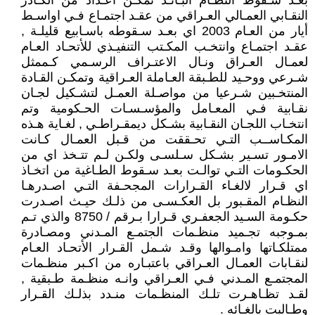
بعـد سـقوط النظـام البـائـد تمكـن اعـداد من الكـادر
النقـابي العمـالي العـراقي من عقـد اجتمـاع فـي اواسـط
أيار من العـام 2003 اي بعـد سـقوطه باسـابيع قليلـة ,
عقـد اجتمـاع وانتخـب المكـتب التنفيـذي للأتحـاد العـام
لعمـال العـراق ونـال الاعتـراف الرسـمي كـممثل
شـرعي ووحـيد للطـبقة العـاملة العـراقية وتمكـن القـادة
المنتخـبين شـرعيا من مواصـلة العمـل لتشـكيل لجـان
نقـابية فـي المعـامل والمؤسـسـات الحـكومية وتم
انتخـاب اللجـان النقـابية بشـكل ديمقـراطـي , لغـاية هـذه
المكـاســب التـي تحـققت من قـبل العمـال كـانت
الامـور تسـير بشـكل سـلسـى ولكـن لـم تتـخذ اي من
الحكـومات التـي توالـت بعـد سـقوط الطـاغية من اتخـاذ
اي قـرار لالغـاء القـرارات المجحـفة التـي اصـدرهـا
النظـام المقـبور بل العكـسـى من ذلـك حيـث اصـدرت
حكـومة السـيد الجعفـري قـرارا بـرقم / 8750 والذي تـم
بمـوجبه تجـميد منظـمات الجتمـع المـدني ومصـادرة
ممتلكـاتها وامـوالها وقـد شـمل القـرار الأتحـاد العـام
لنقـابات العمـال العـراقي باعتبـاره من اكـبر منظـمات
المجتمـع المـدني فـي العـراقي وانـه منظـمة طـبقية ,
لقـد تظـاهـرت تلـك المنظـمات منـدد بذلـك القـرار
وطـالبت بالغـائه .