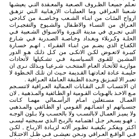
نعـلم جميعـا الظـروف الصـعبة والمعـقدة التـي يعيشـها
شـعبنا العـراقي وما العمليـات الارهـابية الـتي تزهـق
ارواح المئـات من ابنـاء الشـعب وخـاصــة من كـادحي
العـراق من النسـاء والاطـفال والشـيوخ والتفجيـرات
التـي تجـري في مدينة الثـورة والاسـواق الشـعبية فـي
الحلـة وكـربلاء وبغـداد وخـاصـة الصـدرية فـي شـارع
الكفـاح الذي يضـم من ابنـاء الفقـراء , انهـم خسـارة
كبيـرة لاتعـوض لكـن الانكـى من كـل ذلـك هـو الدور
المشـين للقـوى السـياسـية فـي تشـكيلها لأتحادات
موازيـة للأتحـاد العـام المنتخـب شـرعيـا وبـذلك نـرى ان
حليمـة عـادة لعـادتهـا القـديمة حـيث ان تلـك الخـطوة لا
تعبـر الا لتمـزيق وحـدة الطـبقة العـاملة العـراقية .
ان الانتسـاب الـى النقـابات العـمالية العـراقية لاتنسـجم
مـع الاخـذ بالهـويات القـومية او الطـائفية والمـذهبية , لان
العمـال مسـتغلين امـام الرأسـمالي مهمـا كـانت
جنسـياتهم او انتمـائـهم القـومي او الطـائفي والمـذهبي
ولا يميـز العمـال لابالنسـب ولا بالحسـب ولا بـلون الوجـه
, فهـو يسـخر جـل اهتمـامه بالربـح الـذي سـيجنيه ليسـى
اكـثر ويفكـر بكيفيـة تطـوير آلاته لزيـادة الاربـاح , لكـن
فـي الواقـع العـراقي ونـحن نعيشـى فـي ظـل الاحتـلال