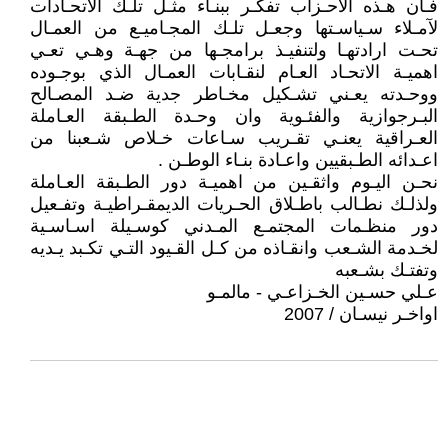
فـان هـذه الاحـزاب تفكـر ببنـاء مثـل تلـك الاتحـادات
لآمـلاء سـياسـتها وجعـل تلـك المجـاميـع من العمـال
تحـت ارادتهـا ولتنفيـذ برامجـها من جهـة وهـي تعـي
اهميـة الاتحـاد العـام لنقـابات العمـال الذي بوجـوده
ووحـدته يعـني تشـكيل مخـاطر جدية ضـد المصـالح
البـرجوازية والفئـوية وان وحـدة الطـبقة العـاملة
العـراقية يعنـي تقـريب سـاعات خـلاص شـعبنا من
اعـدائه الطـبقيين واعـادة بنـاء الوطـن .
نحـن اليـوم واثقـين من اهميـة دور الطـبقة العـاملة
ولذلـك نطـالب باطـلاق الحـريات الديمقـراطيـة وتفـعيل
دور منظـمات المجتمـع المـدني كوسـيلة اسـاسـية
لخـدمة الشـعب وانقـاذه من كـل القـيود التـي تكـبد يـديه
وتفتـك بشـعبه
عـلي حسـين الخـزاعـي - مالمـو
اواخـر نيسـان / 2007