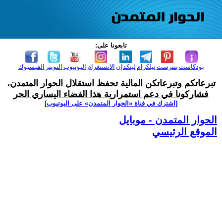
تابعونا على:
بودكاست
بنترست
تيلكرام
لينكدإن
الانستغرام
اليوتيوب
التويتر
الفيسبوك
تبرعاتكم وتبرعاتكن المالية تحفظ استقلال الحوار المتمدن،
فشاركونا في دعم استمرارية هذا الفضاء اليساري الحر
[اشترك في قناة ‫«الحوار المتمدن» على اليوتيوب]
الحوار المتمدن - موبايل
الموقع الرئيسي