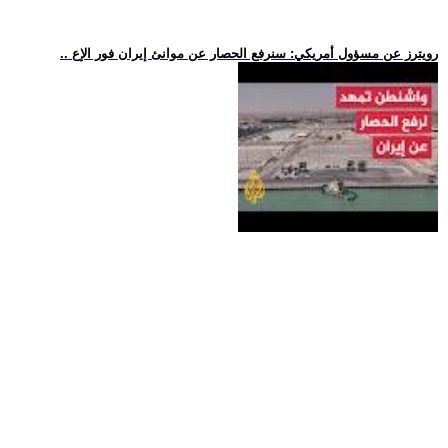
.. رويترز عن مسؤول أمريكي: سنرفع الحصار عن موانئ إيران فور الإع