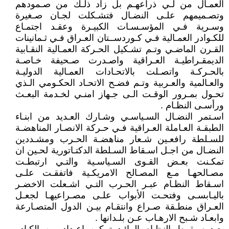
العمـال من لـي ذراعهـم بل زاد ذلـك من صـمودهم
وتصـميمهم علـى النضـال فتشـكلت لجـان صـغيرة
وسـرية فـي المؤسـسـات الكبيـرة وعقـد اجتمـاع
للكـوادر العمـالية فـي كـوردســتان العـراق فـي ثـمانينات
القـرن الماضـي وتـم تشـكيل الحـركة العمـالية النقـابية
الديمقـراطيـة العـراقية واصـدرت صـحيفة خـاصـة
بالحـركـة واتصـلت بالاتحـادات العمـالية الدوليـة
والعـالمية والعـربية وتـم فضـح الاتحـاد الحكـومي الـذي
تحـول بمـرور الوقـت الـى جـهاز امنـي لخـدمة البعـث
ورأسـى النظـام .
اسـتمر النضـال السـياسـي وشـارك العـديد من ابنـاء
الطبقـة العـاملة العـراقية فـي حـركة الانصـار المناهضـة
للسـلطة رافعـين شـعار مناهضـة الحـرب ومشـددين
النضـال من اجـل اسـقاط السـلطة الدكتـاتورية لحـين ان
تمكـنت بعـض القـوى السـياسـية والتـي ارتبطـت
مصـالحهـا مـع المصـالح الامريكـية فاتفقـت علـى
اسـقاط النظـام عبـر الحـرب التـي اشـعلت الاخضـر
باليـابسـى وفتحـت الأبواب علـى مصـراعيهـا لجعـل
العـراق منطـقة صـراع وانتقـام بيـن الدول المتصـارعة
وابعـاد شـبح الارهـاب عـن بلـدانها .