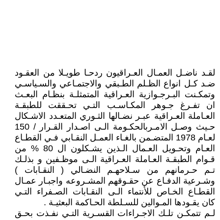
لقـد ناضـل العمـال العـراقيون ردحـا طويـلا من العقـود
ضـد كـل انواع الظـلم الطـبقي والاجتمـاعي والسـياسـي
وتمكـنت البـرجـوازية العـراقية المتمثلـة بنظـام البعـث
ان تفـرغ جـوهر المكـاسـب التـي تحـققت للطبقـة
العـاملة العـراقية عبـر نضـالها الثـوري المتعـدد الاشـكال
حـيث وصـل الامـربالحكـومة الـى اصـدار القـرار / 150
لعـام 1978 المتضـمن بالغـاء العمـل النقـابي فـي القطـاع
العـام وتحـويل العـمال الـذين يشـكلون ال 80 % من
قـوام الطبقـة العـاملة العـراقية الـى موظـفين و بذلـك
تـم حـرمانهم من سـلاحهـم النضـالي ( النقـابات )
وشـرعية الدفـاع عن حقـوقهم المشـروعه واجبـار عمـال
القطـاع الخـاص للأنتماء الـى النقـابات الصـفراء التـي
كان يقـودها المـوالين للسـلطة الحـاكمة البعثيـة .
لـم تتمكـن تلـك الاجـراءات القسـرية التـي نفـذت بحـق